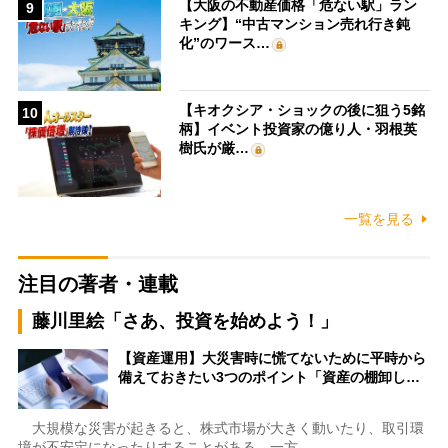
【大阪の不動産価格「危ない駅」ラン
9
キング】“中古マンション売れ行き鈍
化”のワース…
【キオクシア・ショックの後に狙う5銘
10
柄】イベント投資家の億り人・羽根英
樹氏が厳…
一覧を見る
注目の著者・連載
藤川里絵「さあ、投資を始めよう！」
【資産運用】大災害時に慌てないために平時から
備えておきたい3つのポイント「資産の棚卸し…
大規模な災害が起きると、株式市場が大きく動いたり、取引環
境が不安定になったりすることがある。一方…