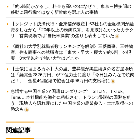
「約5時間かかるし、料金も高いのになぜ？」東京～博多間の
移動に飛行機ではなく新幹線を選ぶ人の事情
【クレジット決済代行・全東信が破産】63社もの金融機関が融
資をしながら「20年以上の粉飾決算」を見抜けなかったカラク
リ 営業現場では“自転車操業”の焦りも表出していた
《商社の大学別就職者数ランキングを解剖》三菱商事、三井物
産、住友商事への就職者は「東大・早大・慶大で約6割」の現
実 3大学以外で強い大学はどこか
【土俵に埋まるカネ】大の里、豊昇龍が黒星続きの名古屋場所
は「懸賞金2826万円」が下位力士に渡り「今日はみんなで焼肉
だ！」 金星4個配給で協会は年96万円の支出増に
急増する中国企業の“国籍ロンダリング” SHEIN、TikTok、
Temu…本社機能を海外に移転させ、トランプ関税の回避を狙
う 現地人を隠れ蓑にした中国企業の農業参入・土地取得への
懸念も
関連記事