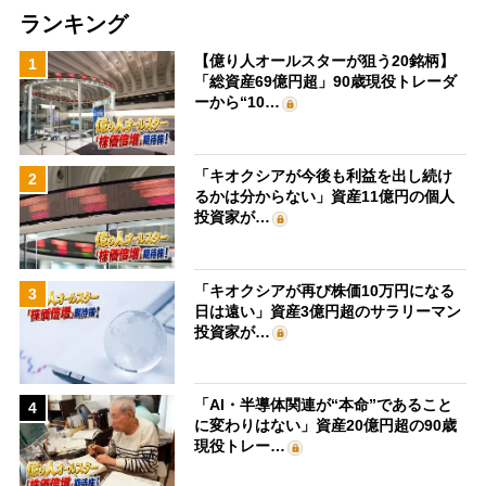
ランキング
【億り人オールスターが狙う20銘柄】
1
「総資産69億円超」90歳現役トレーダ
ーから“10…
「キオクシアが今後も利益を出し続け
2
るかは分からない」資産11億円の個人
投資家が…
「キオクシアが再び株価10万円になる
3
日は遠い」資産3億円超のサラリーマン
投資家が…
「AI・半導体関連が“本命”であること
4
に変わりはない」資産20億円超の90歳
現役トレー…