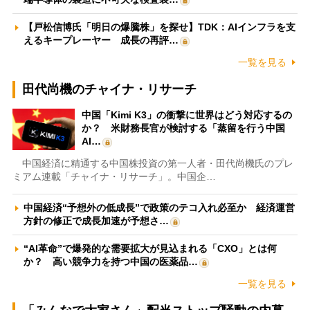
【戸松信博氏「明日の爆騰株」を探せ】TDK：AIインフラを支
えるキープレーヤー 成長の再評…
一覧を見る
田代尚機のチャイナ・リサーチ
中国「Kimi K3」の衝撃に世界はどう対応するの
か？ 米財務長官が検討する「蒸留を行う中国
AI…
中国経済に精通する中国株投資の第一人者・田代尚機氏のプレ
ミアム連載「チャイナ・リサーチ」。中国企…
中国経済“予想外の低成長”で政策のテコ入れ必至か 経済運営
方針の修正で成長加速が予想さ…
“AI革命”で爆発的な需要拡大が見込まれる「CXO」とは何
か？ 高い競争力を持つ中国の医薬品…
一覧を見る