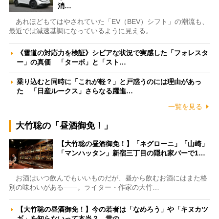
消…
あれほどもてはやされていた「EV（BEV）シフト」の潮流も、
最近では減速基調になっているように見える。…
《雪道の対応力を検証》シビアな状況で実感した「フォレスタ
ー」の真価 「ターボ」と「スト…
乗り込むと同時に「これが軽？」と戸惑うのには理由があっ
た 「日産ルークス」さらなる躍進…
一覧を見る
大竹聡の「昼酒御免！」
【大竹聡の昼酒御免！】「ネグローニ」「山崎」
「マンハッタン」新宿三丁目の隠れ家バーで1…
お酒はいつ飲んでもいいものだが、昼から飲むお酒にはまた格
別の味わいがある――。ライター・作家の大竹…
【大竹聡の昼酒御免！】今の若者は「なめろう」や「キヌカツ
ギ」を知らないって本当？ 昔の…