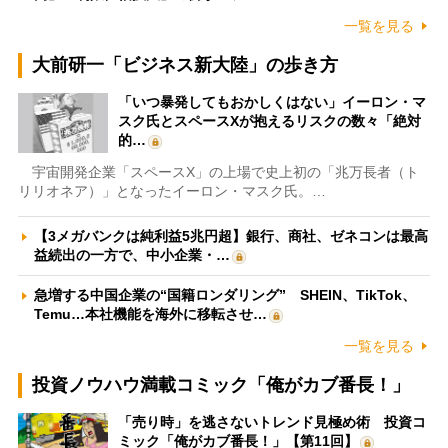
一覧を見る
大前研一「ビジネス新大陸」の歩き方
「いつ暴発してもおかしくはない」イーロン・マ
スク氏とスペースXが抱えるリスクの数々「絶対
的…
宇宙開発企業「スペースX」の上場で史上初の「兆万長者（ト
リリオネア）」となったイーロン・マスク氏。…
【3メガバンクは純利益5兆円超】銀行、商社、ゼネコンは最高
益続出の一方で、中小企業・…
急増する中国企業の“国籍ロンダリング” SHEIN、TikTok、
Temu…本社機能を海外に移転させ…
一覧を見る
投資ノウハウ満載コミック「俺がカブ番長！」
「売り時」を逃さないトレンド見極め術 投資コ
ミック「俺がカブ番長！」【第11回】