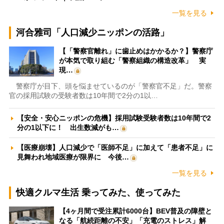
一覧を見る
河合雅司「人口減少ニッポンの活路」
【「警察官離れ」に歯止めはかかるか？】警察庁
が本気で取り組む「警察組織の構造改革」 実
現…
警察庁が目下、頭を悩ませているのが「警察官不足」だ。警察
官の採用試験の受験者数は10年間で2分の1以…
【安全・安心ニッポンの危機】採用試験受験者数は10年間で2
分の1以下に！ 出生数減がも…
【医療崩壊】人口減少で「医師不足」に加えて「患者不足」に
見舞われ地域医療が限界に 今後…
一覧を見る
快適クルマ生活 乗ってみた、使ってみた
【4ヶ月間で受注累計6000台】BEV普及の障壁と
なる「航続距離の不安」「充電のストレス」解