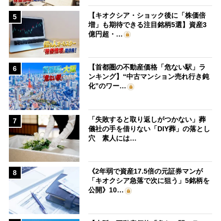
【キオクシア・ショック後に「株価倍
5
増」も期待できる注目銘柄5選】資産3
億円超・…
【首都圏の不動産価格「危ない駅」ラ
6
ンキング】“中古マンション売れ行き鈍
化”のワー…
「失敗すると取り返しがつかない」葬
7
儀社の手を借りない「DIY葬」の落とし
穴 素人には…
《2年弱で資産17.5倍の元証券マンが
8
「キオクシア急落で次に狙う」5銘柄を
公開》10…