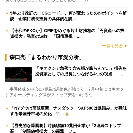
5年ぶり改訂の「CGコード」、何が変わったのかポイントを解
説 企業に成長投資の具体的な説…
【令和のPKOか】GPIFをめぐる片山財務相の「円資産への投
資拡大」発言の波紋 「国債重視」…
一覧を見る
森口亮「まるわかり市況分析」
「キオクシア急落で含み損が膨らんで…」損失を
投資家としての成長につなげる4つの視点 「…
半導体株を中心に相場の調整色が強まり、7月中旬にはキオク
シアホールディングスがストップ安をつけるな…
「NYダウは高値更新、ナスダック・S&P500は足踏み」が意味
する米国株市場の変化 半…
【歴史的な爆騰劇】時価総額10兆円企業が「2連続ストップ
高」「制限値幅拡大」の衝撃 フ…