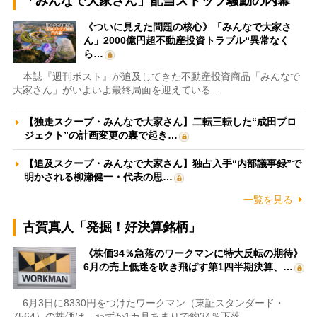
「みんなで大家さん」配当ストップ騒動の内幕
《ついに見えた問題の核心》「みんなで大家さ
ん」2000億円超不動産投資トラブル“異常なく
ら…
本誌『週刊ポスト』が追及してきた不動産投資商品「みんなで
大家さん」がいよいよ最終局面を迎えている…
【独走スクープ・みんなで大家さん】二転三転した“成田プロ
ジェクト”の計画変更の裏で起き…
【追及スクープ・みんなで大家さん】独占入手“内部議事録”で
明かされる柳瀬健一・代表の思…
一覧を見る
古賀真人「発掘！好決算銘柄」
《株価34％急落のワークマンに特大反転の期待》
6月の売上低迷を吹き飛ばす第1四半期決算、…
6月3日に8330円をつけたワークマン（東証スタンダード・
7564）の株価は、わずか1カ月あまりで約34％下落…