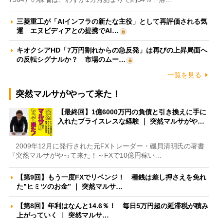
三菱重工が「AIインフラの新たな主役」として再評価される気
運 エヌビディアとの提携でAI…
キオクシアHD「7万円割れからの急反発」は再びの上昇局面へ
の反転シグナルか？ 市場のムー…
一覧を見る
突然マルサがやって来た！
【最終回】1億6000万円の負債と引き換えに手に
入れたプライスレスな経験 ｜ 突然マルサがや…
2009年12月に発行された元FXトレーダー・磯貝清明氏の著書
『突然マルサがやって来た！～FXで10億円稼い…
【第9回】もう一度FXでリベンジ！ 種銭は差し押さえを免れ
た”ヒミツのお金” ｜ 突然マルサ…
【第8回】年利はなんと14.6％！ 毎日5万円超の延滞税が積み
上がっていく ｜ 突然マルサ…