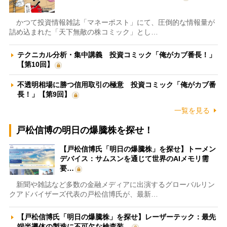
かつて投資情報雑誌「マネーポスト」にて、圧倒的な情報量が
詰め込まれた「天下無敵の株コミック」とし…
テクニカル分析・集中講義 投資コミック「俺がカブ番長！」
【第10回】
不透明相場に勝つ信用取引の極意 投資コミック「俺がカブ番
長！」【第9回】
一覧を見る
戸松信博の明日の爆騰株を探せ！
【戸松信博氏「明日の爆騰株」を探せ】トーメン
デバイス：サムスンを通じて世界のAIメモリ需
要…
新聞や雑誌など多数の金融メディアに出演するグローバルリン
クアドバイザーズ代表の戸松信博氏が、最新…
【戸松信博氏「明日の爆騰株」を探せ】レーザーテック：最先
端半導体の製造に不可欠な検査装…