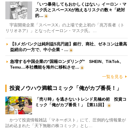
「いつ暴発してもおかしくはない」イーロン・マ
スク氏とスペースXが抱えるリスクの数々「絶対
的…
宇宙開発企業「スペースX」の上場で史上初の「兆万長者（ト
リリオネア）」となったイーロン・マスク氏。…
【3メガバンクは純利益5兆円超】銀行、商社、ゼネコンは最高
益続出の一方で、中小企業・…
急増する中国企業の“国籍ロンダリング” SHEIN、TikTok、
Temu…本社機能を海外に移転させ…
一覧を見る
投資ノウハウ満載コミック「俺がカブ番長！」
「売り時」を逃さないトレンド見極め術 投資コ
ミック「俺がカブ番長！」【第11回】
かつて投資情報雑誌「マネーポスト」にて、圧倒的な情報量が
詰め込まれた「天下無敵の株コミック」とし…