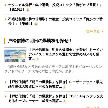
テクニカル分析・集中講義 投資コミック「俺がカブ番長！」
【第10回】
不透明相場に勝つ信用取引の極意 投資コミック「俺がカブ番
長！」【第9回】
一覧を見る
戸松信博の明日の爆騰株を探せ！
【戸松信博氏「明日の爆騰株」を探せ】トーメン
デバイス：サムスンを通じて世界のAIメモリ需
要…
新聞や雑誌など多数の金融メディアに出演するグローバルリン
クアドバイザーズ代表の戸松信博氏が、最新…
【戸松信博氏「明日の爆騰株」を探せ】レーザーテック：最先
端半導体の製造に不可欠な検査装…
【戸松信博氏「明日の爆騰株」を探せ】TDK：AIインフラを支
えるキープレーヤー 成長の再評…