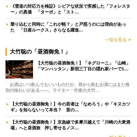
《雪道の対応力を検証》シビアな状況で実感した「フォレスタ
ー」の真価 「ターボ」と「スト…
乗り込むと同時に「これが軽？」と戸惑うのには理由があっ
た 「日産ルークス」さらなる躍進…
一覧を見る
大竹聡の「昼酒御免！」
【大竹聡の昼酒御免！】「ネグローニ」「山崎」
「マンハッタン」新宿三丁目の隠れ家バーで1…
お酒はいつ飲んでもいいものだが、昼から飲むお酒にはまた格
別の味わいがある――。ライター・作家の大竹…
【大竹聡の昼酒御免！】今の若者は「なめろう」や「キヌカツ
ギ」を知らないって本当？ 昔の…
【大竹聡の昼酒御免！】京急線で多摩川越えて「川崎の大衆酒
場」へと昼酒旅 押し寄せるノス…