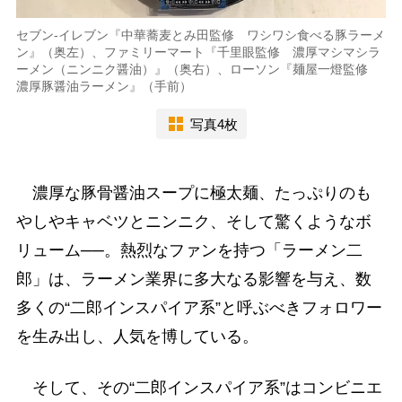
セブン-イレブン『中華蕎麦とみ田監修 ワシワシ食べる豚ラーメ
ン』（奥左）、ファミリーマート『千里眼監修 濃厚マシマシラ
ーメン（ニンニク醤油）』（奥右）、ローソン『麺屋一燈監修
濃厚豚醤油ラーメン』（手前）
写真4枚
濃厚な豚骨醤油スープに極太麺、たっぷりのも
やしやキャベツとニンニク、そして驚くようなボ
リューム──。熱烈なファンを持つ「ラーメン二
郎」は、ラーメン業界に多大なる影響を与え、数
多くの“二郎インスパイア系”と呼ぶべきフォロワー
を生み出し、人気を博している。
そして、その“二郎インスパイア系”はコンビニエ