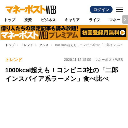
ログイン
トップ
投資
ビジネス
キャリア
ライフ
マネー
トップ
トレンド
グルメ
1000kcal超えも！コンビニ3社の「二郎インスパ
トレンド
2020.11.15 15:00
マネーポストWEB
1000kcal超えも！コンビニ3社の「二郎
インスパイア系ラーメン」食べ比べ
Loaded
:
97.10%
/
Unmute