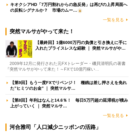
キオクシアHD「7万円割れからの急反発」は再びの上昇局面へ
の反転シグナルか？ 市場のムー…
一覧を見る
突然マルサがやって来た！
【最終回】1億6000万円の負債と引き換えに手に
入れたプライスレスな経験 ｜ 突然マルサがや…
2009年12月に発行された元FXトレーダー・磯貝清明氏の著書
『突然マルサがやって来た！～FXで10億円稼い…
【第9回】もう一度FXでリベンジ！ 種銭は差し押さえを免れ
た”ヒミツのお金” ｜ 突然マルサ…
【第8回】年利はなんと14.6％！ 毎日5万円超の延滞税が積み
上がっていく ｜ 突然マルサ…
一覧を見る
河合雅司「人口減少ニッポンの活路」