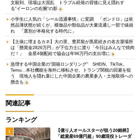
文殺到、現場は大混乱 トラブル続発の背後に見え隠れす
る“イーロンの右腕”の影
小学生に人気の「シール流通事情」に変調 「ボンドロ」は依
然品薄状態が続くが、模倣品や類似品が大量流通し一部で値崩
れ 「選別が本格化する時代に」
【土俵に埋まるカネ】大の里、豊昇龍が黒星続きの名古屋場所
は「懸賞金2826万円」が下位力士に渡り「今日はみんなで焼肉
だ！」 金星4個配給で協会は年96万円の支出増に
急増する中国企業の“国籍ロンダリング” SHEIN、TikTok、
Temu…本社機能を海外に移転させ、トランプ関税の回避を狙
う 現地人を隠れ蓑にした中国企業の農業参入・土地取得への
懸念も
関連記事
ランキング
【億り人オールスターが狙う20銘柄】
1
「総資産69億円超」90歳現役トレーダ