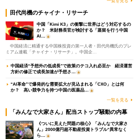
一覧を見る
田代尚機のチャイナ・リサーチ
中国「Kimi K3」の衝撃に世界はどう対応するの
か？ 米財務長官が検討する「蒸留を行う中国
AI…
中国経済に精通する中国株投資の第一人者・田代尚機氏のプレ
ミアム連載「チャイナ・リサーチ」。中国企…
中国経済“予想外の低成長”で政策のテコ入れ必至か 経済運営
方針の修正で成長加速が予想さ…
“AI革命”で爆発的な需要拡大が見込まれる「CXO」とは何
か？ 高い競争力を持つ中国の医薬品…
一覧を見る
「みんなで大家さん」配当ストップ騒動の内幕
《ついに見えた問題の核心》「みんなで大家さ
ん」2000億円超不動産投資トラブル“異常なく
ら…