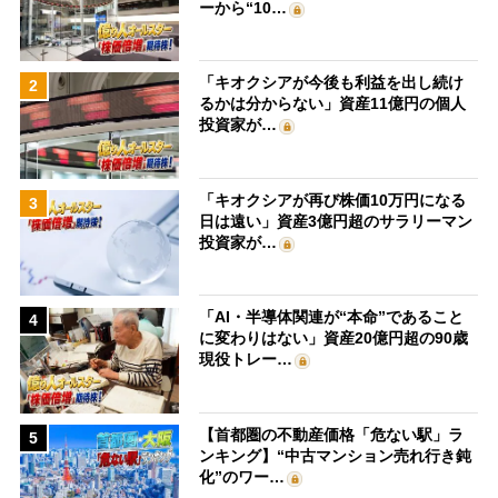
ーから“10…
「キオクシアが今後も利益を出し続け
2
るかは分からない」資産11億円の個人
投資家が…
「キオクシアが再び株価10万円になる
3
日は遠い」資産3億円超のサラリーマン
投資家が…
「AI・半導体関連が“本命”であること
4
に変わりはない」資産20億円超の90歳
現役トレー…
【首都圏の不動産価格「危ない駅」ラ
5
ンキング】“中古マンション売れ行き鈍
化”のワー…