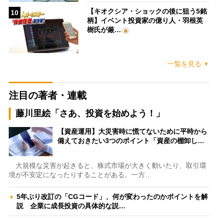
【キオクシア・ショックの後に狙う5銘
10
柄】イベント投資家の億り人・羽根英
樹氏が厳…
一覧を見る
注目の著者・連載
藤川里絵「さあ、投資を始めよう！」
【資産運用】大災害時に慌てないために平時から
備えておきたい3つのポイント「資産の棚卸し…
大規模な災害が起きると、株式市場が大きく動いたり、取引環
境が不安定になったりすることがある。一方…
5年ぶり改訂の「CGコード」、何が変わったのかポイントを解
説 企業に成長投資の具体的な説…