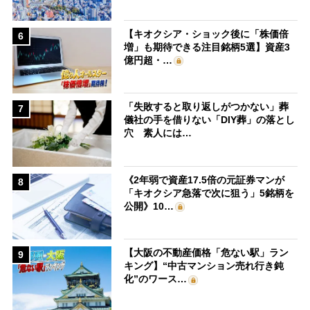
【キオクシア・ショック後に「株価倍
6
増」も期待できる注目銘柄5選】資産3
億円超・…
「失敗すると取り返しがつかない」葬
7
儀社の手を借りない「DIY葬」の落とし
穴 素人には…
《2年弱で資産17.5倍の元証券マンが
8
「キオクシア急落で次に狙う」5銘柄を
公開》10…
【大阪の不動産価格「危ない駅」ラン
9
キング】“中古マンション売れ行き鈍
化”のワース…