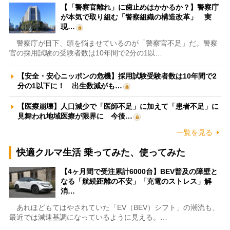
【「警察官離れ」に歯止めはかかるか？】警察庁
が本気で取り組む「警察組織の構造改革」 実
現…
警察庁が目下、頭を悩ませているのが「警察官不足」だ。警察
官の採用試験の受験者数は10年間で2分の1以…
【安全・安心ニッポンの危機】採用試験受験者数は10年間で2
分の1以下に！ 出生数減がも…
【医療崩壊】人口減少で「医師不足」に加えて「患者不足」に
見舞われ地域医療が限界に 今後…
一覧を見る
快適クルマ生活 乗ってみた、使ってみた
【4ヶ月間で受注累計6000台】BEV普及の障壁と
なる「航続距離の不安」「充電のストレス」解
消…
あれほどもてはやされていた「EV（BEV）シフト」の潮流も、
最近では減速基調になっているように見える。…