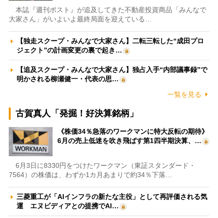
本誌『週刊ポスト』が追及してきた不動産投資商品「みんなで
大家さん」がいよいよ最終局面を迎えている…
【独走スクープ・みんなで大家さん】二転三転した“成田プロ
ジェクト”の計画変更の裏で起き…
【追及スクープ・みんなで大家さん】独占入手“内部議事録”で
明かされる柳瀬健一・代表の思…
一覧を見る
古賀真人「発掘！好決算銘柄」
《株価34％急落のワークマンに特大反転の期待》
6月の売上低迷を吹き飛ばす第1四半期決算、…
6月3日に8330円をつけたワークマン（東証スタンダード・
7564）の株価は、わずか1カ月あまりで約34％下落…
三菱重工が「AIインフラの新たな主役」として再評価される気
運 エヌビディアとの提携でAI…