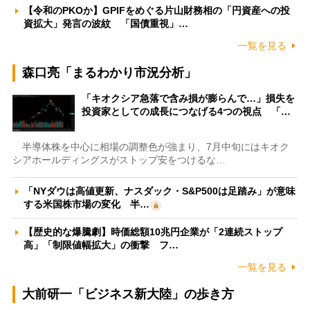
【令和のPKOか】GPIFをめぐる片山財務相の「円資産への投
資拡大」発言の波紋 「国債重視」…
一覧を見る
森口亮「まるわかり市況分析」
「キオクシア急落で含み損が膨らんで…」損失を
投資家としての成長につなげる4つの視点 「…
半導体株を中心に相場の調整色が強まり、7月中旬にはキオク
シアホールディングスがストップ安をつけるな…
「NYダウは高値更新、ナスダック・S&P500は足踏み」が意味
する米国株市場の変化 半…
【歴史的な爆騰劇】時価総額10兆円企業が「2連続ストップ
高」「制限値幅拡大」の衝撃 フ…
一覧を見る
大前研一「ビジネス新大陸」の歩き方