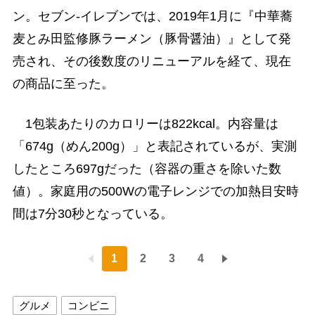
ン。セブン-イレブンでは、2019年1月に『中華蕎
麦とみ田監修豚ラーメン（豚骨醤油）』として発
売され、その後数度のリニューアルを経て、現在
の商品に至った。
1包装あたりのカロリーは822kcal。内容量は
「674g（めん200g）」と表記されているが、実測
したところ697gだった（容器の重さを除いた数
値）。家庭用の500Wの電子レンジでの加熱目安時
間は7分30秒となっている。
1
2
3
4
グルメ
コンビニ