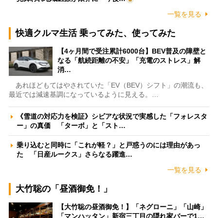
一覧を見る
快適クルマ生活 乗ってみた、使ってみた
【4ヶ月間で受注累計6000台】BEV普及の障壁と
なる「航続距離の不安」「充電のストレス」解
消…
あれほどもてはやされていた「EV（BEV）シフト」の潮流も、
最近では減速基調になっているように見える。…
《雪道の対応力を検証》シビアな状況で実感した「フォレスタ
ー」の真価 「ターボ」と「スト…
乗り込むと同時に「これが軽？」と戸惑うのには理由があっ
た 「日産ルークス」さらなる躍進…
一覧を見る
大竹聡の「昼酒御免！」
【大竹聡の昼酒御免！】「ネグローニ」「山崎」
「マンハッタン」新宿三丁目の隠れ家バーで1…