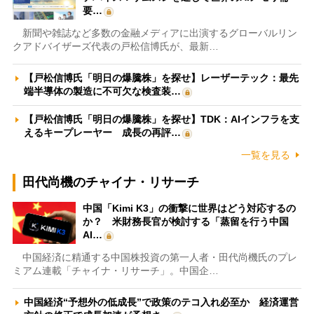
要…
新聞や雑誌など多数の金融メディアに出演するグローバルリン
クアドバイザーズ代表の戸松信博氏が、最新…
【戸松信博氏「明日の爆騰株」を探せ】レーザーテック：最先
端半導体の製造に不可欠な検査装…
【戸松信博氏「明日の爆騰株」を探せ】TDK：AIインフラを支
えるキープレーヤー 成長の再評…
一覧を見る
田代尚機のチャイナ・リサーチ
中国「Kimi K3」の衝撃に世界はどう対応するの
か？ 米財務長官が検討する「蒸留を行う中国
AI…
中国経済に精通する中国株投資の第一人者・田代尚機氏のプレ
ミアム連載「チャイナ・リサーチ」。中国企…
中国経済“予想外の低成長”で政策のテコ入れ必至か 経済運営