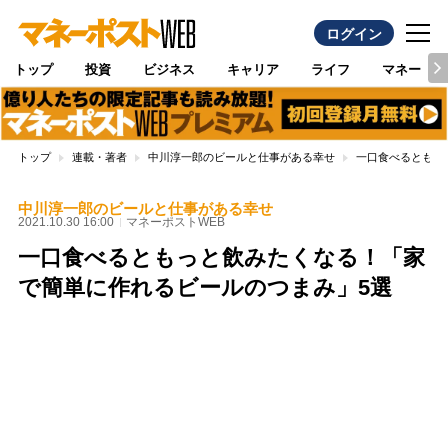
ログイン
トップ
投資
ビジネス
キャリア
ライフ
マネー
トップ
連載・著者
中川淳一郎のビールと仕事がある幸せ
一口食べるともっ
中川淳一郎のビールと仕事がある幸せ
2021.10.30 16:00
マネーポストWEB
一口食べるともっと飲みたくなる！「家
で簡単に作れるビールのつまみ」5選
Loaded
:
100.00%
/
Unmute