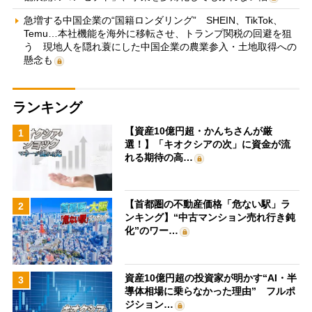
急増する中国企業の“国籍ロンダリング” SHEIN、TikTok、
Temu…本社機能を海外に移転させ、トランプ関税の回避を狙
う 現地人を隠れ蓑にした中国企業の農業参入・土地取得への
懸念も
ランキング
【資産10億円超・かんちさんが厳
1
選！】「キオクシアの次」に資金が流
れる期待の高…
【首都圏の不動産価格「危ない駅」ラ
2
ンキング】“中古マンション売れ行き鈍
化”のワー…
資産10億円超の投資家が明かす“AI・半
3
導体相場に乗らなかった理由” フルポ
ジション…