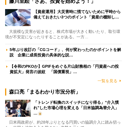
藤川里絵「さあ、投資を始めよう！」
【資産運用】大災害時に慌てないために平時から
備えておきたい3つのポイント「資産の棚卸し…
大規模な災害が起きると、株式市場が大きく動いたり、取引環
境が不安定になったりすることがある。一方…
5年ぶり改訂の「CGコード」、何が変わったのかポイントを解
説 企業に成長投資の具体的な説…
【令和のPKOか】GPIFをめぐる片山財務相の「円資産への投
資拡大」発言の波紋 「国債重視」…
一覧を見る
森口亮「まるわかり市況分析」
「トレンド転換のスイッチになり得る」“介入慣
れ”した市場心理を変える「日米協調為替介入」
…
日米両政府が、約28年ぶりとなる円買いの協調介入に踏み切っ