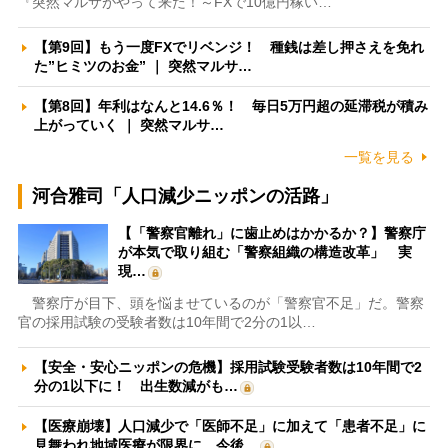
『突然マルサがやって来た！～FXで10億円稼い…
【第9回】もう一度FXでリベンジ！ 種銭は差し押さえを免れ
た”ヒミツのお金” ｜ 突然マルサ…
【第8回】年利はなんと14.6％！ 毎日5万円超の延滞税が積み
上がっていく ｜ 突然マルサ…
一覧を見る
河合雅司「人口減少ニッポンの活路」
【「警察官離れ」に歯止めはかかるか？】警察庁
が本気で取り組む「警察組織の構造改革」 実
現…
警察庁が目下、頭を悩ませているのが「警察官不足」だ。警察
官の採用試験の受験者数は10年間で2分の1以…
【安全・安心ニッポンの危機】採用試験受験者数は10年間で2
分の1以下に！ 出生数減がも…
【医療崩壊】人口減少で「医師不足」に加えて「患者不足」に
見舞われ地域医療が限界に 今後…