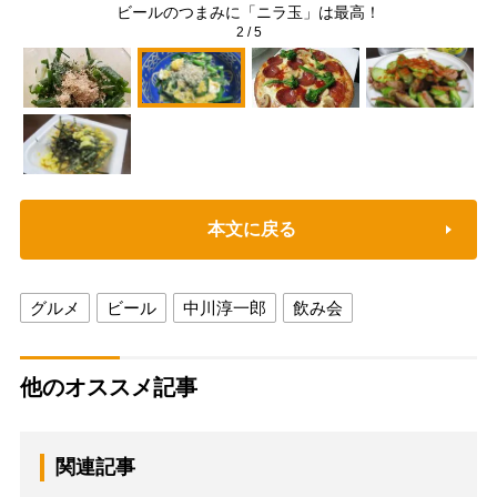
ビールのつまみに「ニラ玉」は最高！
2
/
5
本文に戻る
グルメ
ビール
中川淳一郎
飲み会
他のオススメ記事
関連記事