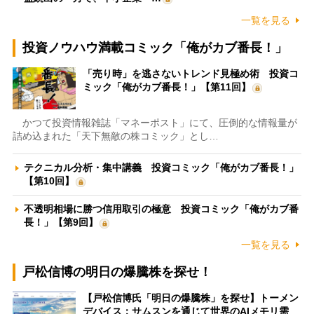
一覧を見る
投資ノウハウ満載コミック「俺がカブ番長！」
「売り時」を逃さないトレンド見極め術 投資コ
ミック「俺がカブ番長！」【第11回】
かつて投資情報雑誌「マネーポスト」にて、圧倒的な情報量が
詰め込まれた「天下無敵の株コミック」とし…
テクニカル分析・集中講義 投資コミック「俺がカブ番長！」
【第10回】
不透明相場に勝つ信用取引の極意 投資コミック「俺がカブ番
長！」【第9回】
一覧を見る
戸松信博の明日の爆騰株を探せ！
【戸松信博氏「明日の爆騰株」を探せ】トーメン
デバイス：サムスンを通じて世界のAIメモリ需