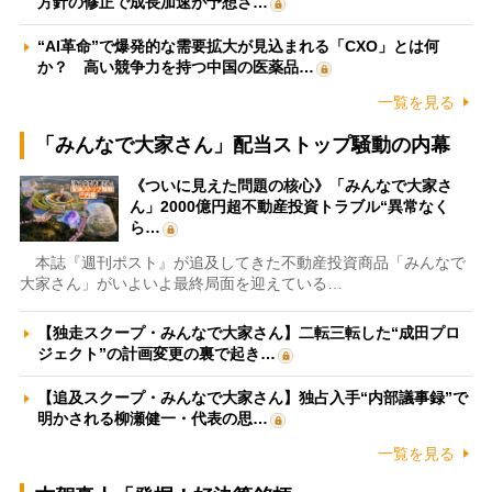
方針の修正で成長加速が予想さ…
“AI革命”で爆発的な需要拡大が見込まれる「CXO」とは何
か？ 高い競争力を持つ中国の医薬品…
一覧を見る
「みんなで大家さん」配当ストップ騒動の内幕
《ついに見えた問題の核心》「みんなで大家さ
ん」2000億円超不動産投資トラブル“異常なく
ら…
本誌『週刊ポスト』が追及してきた不動産投資商品「みんなで
大家さん」がいよいよ最終局面を迎えている…
【独走スクープ・みんなで大家さん】二転三転した“成田プロ
ジェクト”の計画変更の裏で起き…
【追及スクープ・みんなで大家さん】独占入手“内部議事録”で
明かされる柳瀬健一・代表の思…
一覧を見る