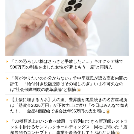
「この恐ろしい株はさっさと手放したい…」キオクシア株で
500万円の利益を出した女性が“夢よもう一度”と再購入
「何がやりたいのか分からない」竹中平蔵氏が語る高市内閣の
評価 「給付付き税額控除はその場しのぎ」いま不可欠なの
は“社会保障制度の改革議論”と指摘
【土俵に埋まるカネ】大の里、豊昇龍が黒星続きの名古屋場所
は「懸賞金2826万円」が下位力士に渡り「今日はみんなで焼肉
だ！」 金星4個配給で協会は年96万円の支出増に
「30種類以上のパン食べ放題」で行列のできる新形態レストラ
ンを手掛けるサンマルクホールディングス 同社に聞いた「店
舗展開のコンセプト」、事業を多角化してもぶれない軸