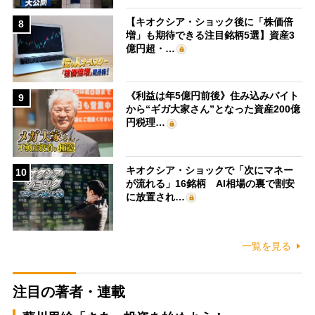
【キオクシア・ショック後に「株価倍
8
増」も期待できる注目銘柄5選】資産3
億円超・…
《利益は年5億円前後》住み込みバイト
9
から“ギガ大家さん”となった資産200億
円税理…
キオクシア・ショックで「次にマネー
10
が流れる」16銘柄 AI相場の裏で割安
に放置され…
一覧を見る
注目の著者・連載