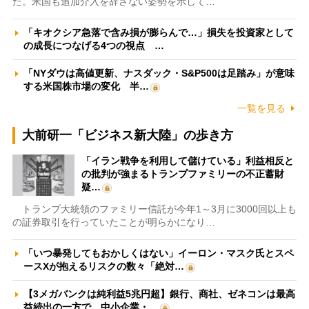
た。米国も追加介入を辞さない姿勢を示して…
「キオクシア急落で含み損が膨らんで…」損失を投資家として
の成長につなげる4つの視点 …
「NYダウは高値更新、ナスダック・S&P500は足踏み」が意味
する米国株市場の変化 半…
一覧を見る
大前研一「ビジネス新大陸」の歩き方
「イラン戦争を利用して儲けている」利益相反と
の批判が強まるトランプファミリーの不正蓄財
疑…
トランプ大統領のファミリー信託が今年1～3月に3000回以上も
の証券取引を行っていたことが明らかになり…
「いつ暴発してもおかしくはない」イーロン・マスク氏とスペ
ースXが抱えるリスクの数々「絶対…
【3メガバンクは純利益5兆円超】銀行、商社、ゼネコンは最高
益続出の一方で、中小企業・…