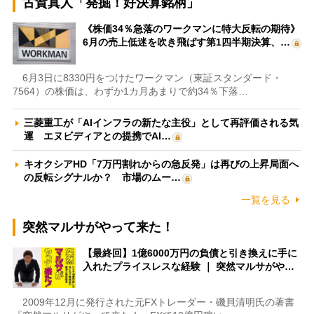
古賀真人「発掘！好決算銘柄」
《株価34％急落のワークマンに特大反転の期待》
6月の売上低迷を吹き飛ばす第1四半期決算、…
6月3日に8330円をつけたワークマン（東証スタンダード・
7564）の株価は、わずか1カ月あまりで約34％下落…
三菱重工が「AIインフラの新たな主役」として再評価される気
運 エヌビディアとの提携でAI…
キオクシアHD「7万円割れからの急反発」は再びの上昇局面へ
の反転シグナルか？ 市場のムー…
一覧を見る
突然マルサがやって来た！
【最終回】1億6000万円の負債と引き換えに手に
入れたプライスレスな経験 ｜ 突然マルサがや…
2009年12月に発行された元FXトレーダー・磯貝清明氏の著書