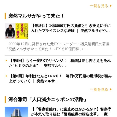
一覧を見る
突然マルサがやって来た！
【最終回】1億6000万円の負債と引き換えに手に
入れたプライスレスな経験 ｜ 突然マルサがや…
2009年12月に発行された元FXトレーダー・磯貝清明氏の著書
『突然マルサがやって来た！～FXで10億円稼い…
【第9回】もう一度FXでリベンジ！ 種銭は差し押さえを免れ
た”ヒミツのお金” ｜ 突然マルサ…
【第8回】年利はなんと14.6％！ 毎日5万円超の延滞税が積み
上がっていく ｜ 突然マルサ…
一覧を見る
河合雅司「人口減少ニッポンの活路」
【「警察官離れ」に歯止めはかかるか？】警察庁
が本気で取り組む「警察組織の構造改革」 実