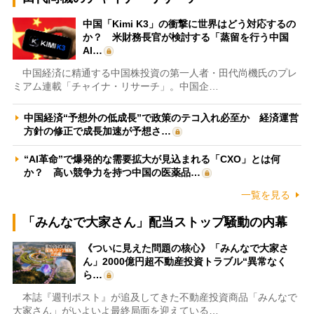
中国「Kimi K3」の衝撃に世界はどう対応するの
か？ 米財務長官が検討する「蒸留を行う中国
AI…
中国経済に精通する中国株投資の第一人者・田代尚機氏のプレ
ミアム連載「チャイナ・リサーチ」。中国企…
中国経済“予想外の低成長”で政策のテコ入れ必至か 経済運営
方針の修正で成長加速が予想さ…
“AI革命”で爆発的な需要拡大が見込まれる「CXO」とは何
か？ 高い競争力を持つ中国の医薬品…
一覧を見る
「みんなで大家さん」配当ストップ騒動の内幕
《ついに見えた問題の核心》「みんなで大家さ
ん」2000億円超不動産投資トラブル“異常なく
ら…
本誌『週刊ポスト』が追及してきた不動産投資商品「みんなで
大家さん」がいよいよ最終局面を迎えている…