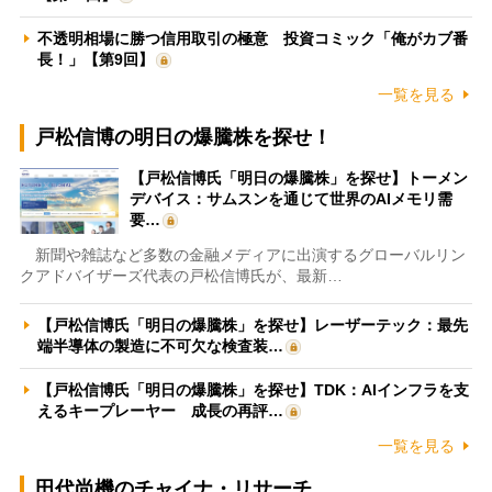
不透明相場に勝つ信用取引の極意 投資コミック「俺がカブ番
長！」【第9回】
一覧を見る
戸松信博の明日の爆騰株を探せ！
【戸松信博氏「明日の爆騰株」を探せ】トーメン
デバイス：サムスンを通じて世界のAIメモリ需
要…
新聞や雑誌など多数の金融メディアに出演するグローバルリン
クアドバイザーズ代表の戸松信博氏が、最新…
【戸松信博氏「明日の爆騰株」を探せ】レーザーテック：最先
端半導体の製造に不可欠な検査装…
【戸松信博氏「明日の爆騰株」を探せ】TDK：AIインフラを支
えるキープレーヤー 成長の再評…
一覧を見る
田代尚機のチャイナ・リサーチ