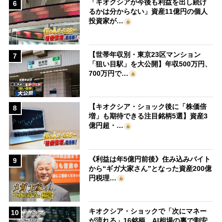
「キオクシアが今後も利益を出し続け
6
るかは分からない」資産11億円の個人
投資家が…
【世帯年収別・東京23区マンション
7
「狙い目駅」を大公開】年収500万円、
700万円で…
【キオクシア・ショック後に「株価倍
8
増」も期待できる注目銘柄5選】資産3
億円超・…
《利益は年5億円前後》住み込みバイト
9
から“ギガ大家さん”となった資産200億
円税理…
キオクシア・ショックで「次にマネー
10
が流れる」16銘柄 AI相場の裏で割安