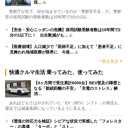
現…
警察庁が目下、頭を悩ませているのが「警察官不足」だ。警察
官の採用試験の受験者数は10年間で2分の1以…
【安全・安心ニッポンの危機】採用試験受験者数は10年間で2
分の1以下に！ 出生数減がも…
【医療崩壊】人口減少で「医師不足」に加えて「患者不足」に
見舞われ地域医療が限界に 今後…
一覧を見る
快適クルマ生活 乗ってみた、使ってみた
【4ヶ月間で受注累計6000台】BEV普及の障壁と
なる「航続距離の不安」「充電のストレス」解
消…
あれほどもてはやされていた「EV（BEV）シフト」の潮流も、
最近では減速基調になっているように見える。…
《雪道の対応力を検証》シビアな状況で実感した「フォレスタ
ー」の真価 「ターボ」と「スト…