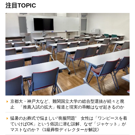
注目TOPIC
京都大・神戸大など、難関国立大学の総合型選抜が続々と廃
止 「推薦入試の拡大」報道と現実の乖離はなぜ起きるのか
猛暑のお葬式で悩ましい“喪服問題” 女性は「ワンピースを着
ていけばOK」という俗説に潜む誤解、なぜ「ジャケット」が
マストなのか？《1級葬祭ディレクターが解説》