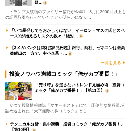
疑…
トランプ大統領のファミリー信託が今年1～3月に3000回以上も
の証券取引を行っていたことが明らかになり…
「いつ暴発してもおかしくはない」イーロン・マスク氏とスペ
ースXが抱えるリスクの数々「絶対…
【3メガバンクは純利益5兆円超】銀行、商社、ゼネコンは最高
益続出の一方で、中小企業・…
一覧を見る
投資ノウハウ満載コミック「俺がカブ番長！」
「売り時」を逃さないトレンド見極め術 投資コ
ミック「俺がカブ番長！」【第11回】
かつて投資情報雑誌「マネーポスト」にて、圧倒的な情報量が
詰め込まれた「天下無敵の株コミック」とし…
テクニカル分析・集中講義 投資コミック「俺がカブ番長！」
【第10回】