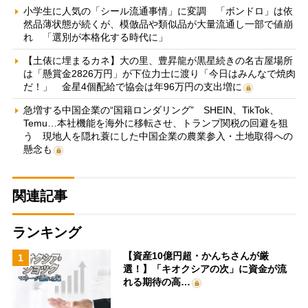
小学生に人気の「シール流通事情」に変調 「ボンドロ」は依
然品薄状態が続くが、模倣品や類似品が大量流通し一部で値崩
れ 「選別が本格化する時代に」
【土俵に埋まるカネ】大の里、豊昇龍が黒星続きの名古屋場所
は「懸賞金2826万円」が下位力士に渡り「今日はみんなで焼肉
だ！」 金星4個配給で協会は年96万円の支出増に
急増する中国企業の“国籍ロンダリング” SHEIN、TikTok、
Temu…本社機能を海外に移転させ、トランプ関税の回避を狙
う 現地人を隠れ蓑にした中国企業の農業参入・土地取得への
懸念も
関連記事
ランキング
【資産10億円超・かんちさんが厳
1
選！】「キオクシアの次」に資金が流
れる期待の高…