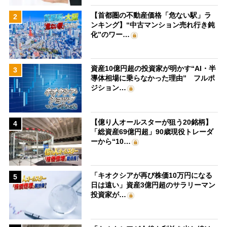
【首都圏の不動産価格「危ない駅」ラ
2
ンキング】“中古マンション売れ行き鈍
化”のワー…
資産10億円超の投資家が明かす“AI・半
3
導体相場に乗らなかった理由” フルポ
ジション…
【億り人オールスターが狙う20銘柄】
4
「総資産69億円超」90歳現役トレーダ
ーから“10…
「キオクシアが再び株価10万円になる
5
日は遠い」資産3億円超のサラリーマン
投資家が…