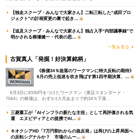
【独走スクープ・みんなで大家さん】二転三転した“成田プロ
ジェクト”の計画変更の裏で起き…
【追及スクープ・みんなで大家さん】独占入手“内部議事録”で
明かされる柳瀬健一・代表の思…
一覧を見る
古賀真人「発掘！好決算銘柄」
《株価34％急落のワークマンに特大反転の期待》
6月の売上低迷を吹き飛ばす第1四半期決算、…
6月3日に8330円をつけたワークマン（東証スタンダード・
7564）の株価は、わずか1カ月あまりで約34％下落…
三菱重工が「AIインフラの新たな主役」として再評価される気
運 エヌビディアとの提携でAI…
キオクシアHD「7万円割れからの急反発」は再びの上昇局面へ
の反転シグナルか？ 市場のムー…