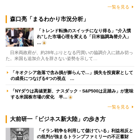
一覧を見る
森口亮「まるわかり市況分析」
「トレンド転換のスイッチになり得る」“介入慣
れ”した市場心理を変える「日米協調為替介入」
…
日米両政府が、約28年ぶりとなる円買いの協調介入に踏み切っ
た。米国も追加介入を辞さない姿勢を示して…
「キオクシア急落で含み損が膨らんで…」損失を投資家として
の成長につなげる4つの視点 …
「NYダウは高値更新、ナスダック・S&P500は足踏み」が意味
する米国株市場の変化 半…
一覧を見る
大前研一「ビジネス新大陸」の歩き方
「イラン戦争を利用して儲けている」利益相反と
の批判が強まるトランプファミリーの不正蓄財