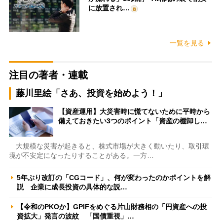
に放置され…
一覧を見る
注目の著者・連載
藤川里絵「さあ、投資を始めよう！」
【資産運用】大災害時に慌てないために平時から
備えておきたい3つのポイント「資産の棚卸し…
大規模な災害が起きると、株式市場が大きく動いたり、取引環
境が不安定になったりすることがある。一方…
5年ぶり改訂の「CGコード」、何が変わったのかポイントを解
説 企業に成長投資の具体的な説…
【令和のPKOか】GPIFをめぐる片山財務相の「円資産への投
資拡大」発言の波紋 「国債重視」…