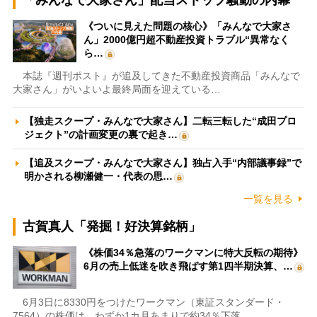
「みんなで大家さん」配当ストップ騒動の内幕
《ついに見えた問題の核心》「みんなで大家さ
ん」2000億円超不動産投資トラブル“異常なく
ら…
本誌『週刊ポスト』が追及してきた不動産投資商品「みんなで
大家さん」がいよいよ最終局面を迎えている…
【独走スクープ・みんなで大家さん】二転三転した“成田プロ
ジェクト”の計画変更の裏で起き…
【追及スクープ・みんなで大家さん】独占入手“内部議事録”で
明かされる柳瀬健一・代表の思…
一覧を見る
古賀真人「発掘！好決算銘柄」
《株価34％急落のワークマンに特大反転の期待》
6月の売上低迷を吹き飛ばす第1四半期決算、…
6月3日に8330円をつけたワークマン（東証スタンダード・
7564）の株価は、わずか1カ月あまりで約34％下落…