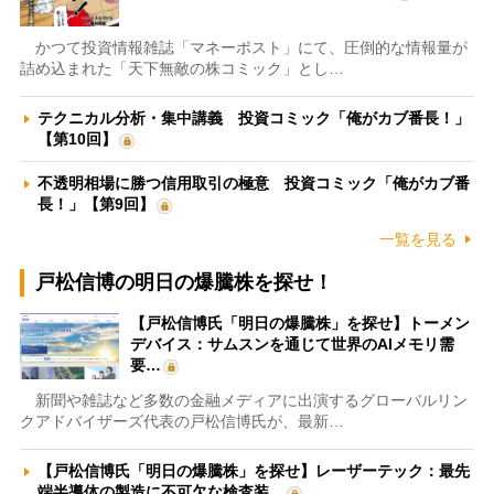
かつて投資情報雑誌「マネーポスト」にて、圧倒的な情報量が
詰め込まれた「天下無敵の株コミック」とし…
テクニカル分析・集中講義 投資コミック「俺がカブ番長！」
【第10回】
不透明相場に勝つ信用取引の極意 投資コミック「俺がカブ番
長！」【第9回】
一覧を見る
戸松信博の明日の爆騰株を探せ！
【戸松信博氏「明日の爆騰株」を探せ】トーメン
デバイス：サムスンを通じて世界のAIメモリ需
要…
新聞や雑誌など多数の金融メディアに出演するグローバルリン
クアドバイザーズ代表の戸松信博氏が、最新…
【戸松信博氏「明日の爆騰株」を探せ】レーザーテック：最先
端半導体の製造に不可欠な検査装…