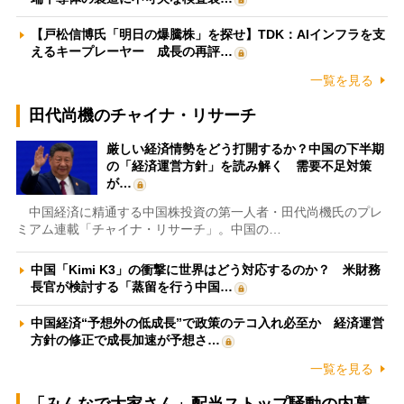
【戸松信博氏「明日の爆騰株」を探せ】TDK：AIインフラを支
えるキープレーヤー 成長の再評…
一覧を見る
田代尚機のチャイナ・リサーチ
厳しい経済情勢をどう打開するか？中国の下半期
の「経済運営方針」を読み解く 需要不足対策
が…
中国経済に精通する中国株投資の第一人者・田代尚機氏のプレ
ミアム連載「チャイナ・リサーチ」。中国の…
中国「Kimi K3」の衝撃に世界はどう対応するのか？ 米財務
長官が検討する「蒸留を行う中国…
中国経済“予想外の低成長”で政策のテコ入れ必至か 経済運営
方針の修正で成長加速が予想さ…
一覧を見る