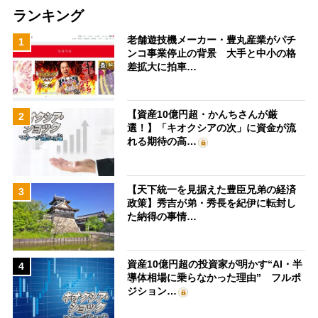
ランキング
老舗遊技機メーカー・豊丸産業がパチ
1
ンコ事業停止の背景 大手と中小の格
差拡大に拍車…
【資産10億円超・かんちさんが厳
2
選！】「キオクシアの次」に資金が流
れる期待の高…
【天下統一を見据えた豊臣兄弟の経済
3
政策】秀吉が弟・秀長を紀伊に転封し
た納得の事情…
資産10億円超の投資家が明かす“AI・半
4
導体相場に乗らなかった理由” フルポ
ジション…