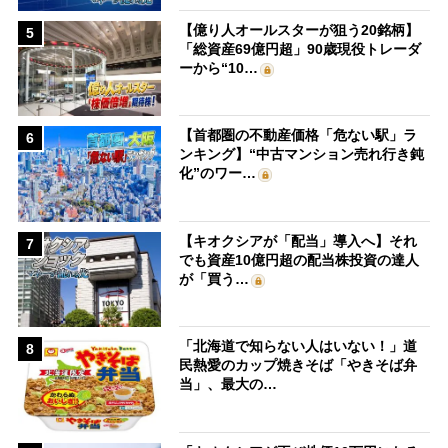
【億り人オールスターが狙う20銘柄】
5
「総資産69億円超」90歳現役トレーダ
ーから“10…
【首都圏の不動産価格「危ない駅」ラ
6
ンキング】“中古マンション売れ行き鈍
化”のワー…
【キオクシアが「配当」導入へ】それ
7
でも資産10億円超の配当株投資の達人
が「買う…
「北海道で知らない人はいない！」道
8
民熱愛のカップ焼きそば「やきそば弁
当」、最大の…