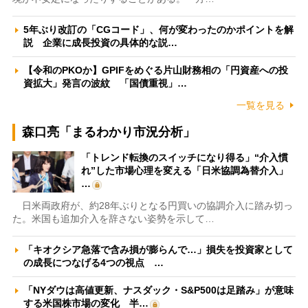
5年ぶり改訂の「CGコード」、何が変わったのかポイントを解
説 企業に成長投資の具体的な説…
【令和のPKOか】GPIFをめぐる片山財務相の「円資産への投
資拡大」発言の波紋 「国債重視」…
一覧を見る
森口亮「まるわかり市況分析」
「トレンド転換のスイッチになり得る」“介入慣
れ”した市場心理を変える「日米協調為替介入」
…
日米両政府が、約28年ぶりとなる円買いの協調介入に踏み切っ
た。米国も追加介入を辞さない姿勢を示して…
「キオクシア急落で含み損が膨らんで…」損失を投資家として
の成長につなげる4つの視点 …
「NYダウは高値更新、ナスダック・S&P500は足踏み」が意味
する米国株市場の変化 半…