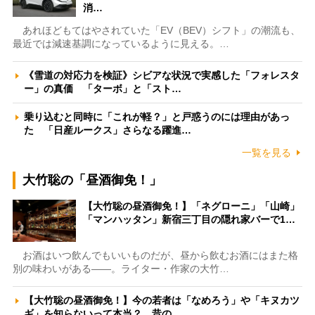
消…
あれほどもてはやされていた「EV（BEV）シフト」の潮流も、
最近では減速基調になっているように見える。…
《雪道の対応力を検証》シビアな状況で実感した「フォレスタ
ー」の真価 「ターボ」と「スト…
乗り込むと同時に「これが軽？」と戸惑うのには理由があっ
た 「日産ルークス」さらなる躍進…
一覧を見る
大竹聡の「昼酒御免！」
【大竹聡の昼酒御免！】「ネグローニ」「山崎」
「マンハッタン」新宿三丁目の隠れ家バーで1…
お酒はいつ飲んでもいいものだが、昼から飲むお酒にはまた格
別の味わいがある――。ライター・作家の大竹…
【大竹聡の昼酒御免！】今の若者は「なめろう」や「キヌカツ
ギ」を知らないって本当？ 昔の…