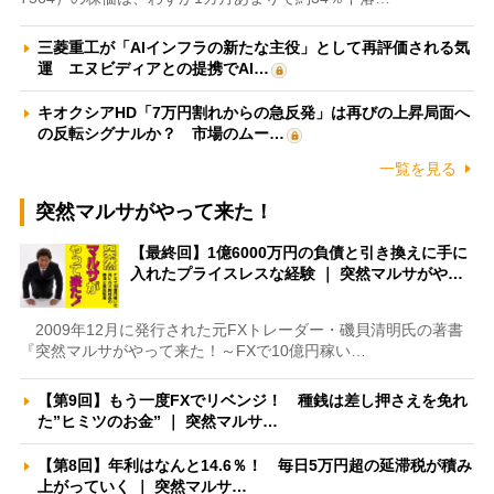
三菱重工が「AIインフラの新たな主役」として再評価される気
運 エヌビディアとの提携でAI…
キオクシアHD「7万円割れからの急反発」は再びの上昇局面へ
の反転シグナルか？ 市場のムー…
一覧を見る
突然マルサがやって来た！
【最終回】1億6000万円の負債と引き換えに手に
入れたプライスレスな経験 ｜ 突然マルサがや…
2009年12月に発行された元FXトレーダー・磯貝清明氏の著書
『突然マルサがやって来た！～FXで10億円稼い…
【第9回】もう一度FXでリベンジ！ 種銭は差し押さえを免れ
た”ヒミツのお金” ｜ 突然マルサ…
【第8回】年利はなんと14.6％！ 毎日5万円超の延滞税が積み
上がっていく ｜ 突然マルサ…