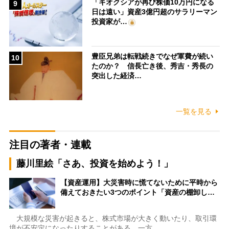
「キオクシアが再び株価10万円になる
9
日は遠い」資産3億円超のサラリーマン
投資家が…
豊臣兄弟は転戦続きでなぜ軍費が続い
10
たのか？ 信長亡き後、秀吉・秀長の
突出した経済…
一覧を見る
注目の著者・連載
藤川里絵「さあ、投資を始めよう！」
【資産運用】大災害時に慌てないために平時から
備えておきたい3つのポイント「資産の棚卸し…
大規模な災害が起きると、株式市場が大きく動いたり、取引環
境が不安定になったりすることがある。一方…