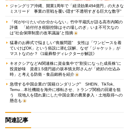
ジャングリア沖縄、開業1周年で「経済効果494億円」の大きな
ミスリード 事業の苦戦を覆い隠す“不透明すぎる巨大な数字”
「何がやりたいのか分からない」竹中平蔵氏が語る高市内閣の
評価 「給付付き税額控除はその場しのぎ」いま不可欠なの
は“社会保障制度の改革議論”と指摘
猛暑のお葬式で悩ましい“喪服問題” 女性は「ワンピースを着
ていけばOK」という俗説に潜む誤解、なぜ「ジャケット」が
マストなのか？《1級葬祭ディレクターが解説》
キオクシアなどAI関連株に資金集中で“割安になった成長株”に
投資妙味 資産1.5億円超の坂本慎太郎さんが「絶好の仕込み
時」と考える防衛・食品銘柄を紹介
急増する中国企業の“国籍ロンダリング” SHEIN、TikTok、
Temu…本社機能を海外に移転させ、トランプ関税の回避を狙
う 現地人を隠れ蓑にした中国企業の農業参入・土地取得への
懸念も
関連記事