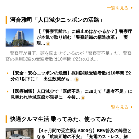
一覧を見る
河合雅司「人口減少ニッポンの活路」
【「警察官離れ」に歯止めはかかるか？】警察庁
が本気で取り組む「警察組織の構造改革」 実
現…
警察庁が目下、頭を悩ませているのが「警察官不足」だ。警察
官の採用試験の受験者数は10年間で2分の1以…
【安全・安心ニッポンの危機】採用試験受験者数は10年間で2
分の1以下に！ 出生数減がも…
【医療崩壊】人口減少で「医師不足」に加えて「患者不足」に
見舞われ地域医療が限界に 今後…
一覧を見る
快適クルマ生活 乗ってみた、使ってみた
【4ヶ月間で受注累計6000台】BEV普及の障壁と
なる「航続距離の不安」「充電のストレス」解