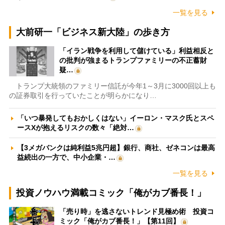
一覧を見る
大前研一「ビジネス新大陸」の歩き方
「イラン戦争を利用して儲けている」利益相反と
の批判が強まるトランプファミリーの不正蓄財
疑…
トランプ大統領のファミリー信託が今年1～3月に3000回以上も
の証券取引を行っていたことが明らかになり…
「いつ暴発してもおかしくはない」イーロン・マスク氏とスペ
ースXが抱えるリスクの数々「絶対…
【3メガバンクは純利益5兆円超】銀行、商社、ゼネコンは最高
益続出の一方で、中小企業・…
一覧を見る
投資ノウハウ満載コミック「俺がカブ番長！」
「売り時」を逃さないトレンド見極め術 投資コ
ミック「俺がカブ番長！」【第11回】