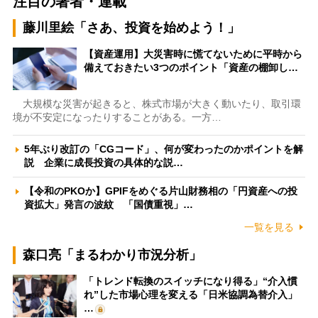
注目の著者・連載
藤川里絵「さあ、投資を始めよう！」
【資産運用】大災害時に慌てないために平時から
備えておきたい3つのポイント「資産の棚卸し…
大規模な災害が起きると、株式市場が大きく動いたり、取引環
境が不安定になったりすることがある。一方…
5年ぶり改訂の「CGコード」、何が変わったのかポイントを解
説 企業に成長投資の具体的な説…
【令和のPKOか】GPIFをめぐる片山財務相の「円資産への投
資拡大」発言の波紋 「国債重視」…
一覧を見る
森口亮「まるわかり市況分析」
「トレンド転換のスイッチになり得る」“介入慣
れ”した市場心理を変える「日米協調為替介入」
…