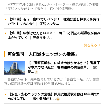
2009年12月に発行された元FXトレーダー・磯貝清明氏の著書
『突然マルサがやって来た！～FXで10億円稼い…
【第9回】もう一度FXでリベンジ！ 種銭は差し押さえを免れ
た”ヒミツのお金” ｜ 突然マルサ…
【第8回】年利はなんと14.6％！ 毎日5万円超の延滞税が積み
上がっていく ｜ 突然マルサ…
一覧を見る
河合雅司「人口減少ニッポンの活路」
【「警察官離れ」に歯止めはかかるか？】警察庁
が本気で取り組む「警察組織の構造改革」 実
現…
警察庁が目下、頭を悩ませているのが「警察官不足」だ。警察
官の採用試験の受験者数は10年間で2分の1以…
【安全・安心ニッポンの危機】採用試験受験者数は10年間で2
分の1以下に！ 出生数減がも…