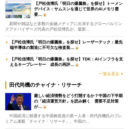
【戸松信博氏「明日の爆騰株」を探せ】トーメン
デバイス：サムスンを通じて世界のAIメモリ需
要…
新聞や雑誌など多数の金融メディアに出演するグローバルリン
クアドバイザーズ代表の戸松信博氏が、最新…
【戸松信博氏「明日の爆騰株」を探せ】レーザーテック：最先
端半導体の製造に不可欠な検査装…
【戸松信博氏「明日の爆騰株」を探せ】TDK：AIインフラを支
えるキープレーヤー 成長の再評…
一覧を見る
田代尚機のチャイナ・リサーチ
厳しい経済情勢をどう打開するか？中国の下半期
の「経済運営方針」を読み解く 需要不足対策
が…
中国経済に精通する中国株投資の第一人者・田代尚機氏のプレ
ミアム連載「チャイナ・リサーチ」。中国の…