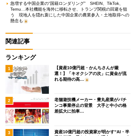
急増する中国企業の“国籍ロンダリング” SHEIN、TikTok、
Temu…本社機能を海外に移転させ、トランプ関税の回避を狙
う 現地人を隠れ蓑にした中国企業の農業参入・土地取得への
懸念も
関連記事
ランキング
【資産10億円超・かんちさんが厳
1
選！】「キオクシアの次」に資金が流
れる期待の高…
老舗遊技機メーカー・豊丸産業がパチ
2
ンコ事業停止の背景 大手と中小の格
差拡大に拍車…
資産10億円超の投資家が明かす“AI・半
3