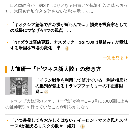
日米両政府が、約28年ぶりとなる円買いの協調介入に踏み切っ
た。米国も追加介入を辞さない姿勢を示して…
「キオクシア急落で含み損が膨らんで…」損失を投資家として
の成長につなげる4つの視点 …
「NYダウは高値更新、ナスダック・S&P500は足踏み」が意味
する米国株市場の変化 半…
一覧を見る
大前研一「ビジネス新大陸」の歩き方
「イラン戦争を利用して儲けている」利益相反と
の批判が強まるトランプファミリーの不正蓄財
疑…
トランプ大統領のファミリー信託が今年1～3月に3000回以上も
の証券取引を行っていたことが明らかになり…
「いつ暴発してもおかしくはない」イーロン・マスク氏とスペ
ースXが抱えるリスクの数々「絶対…