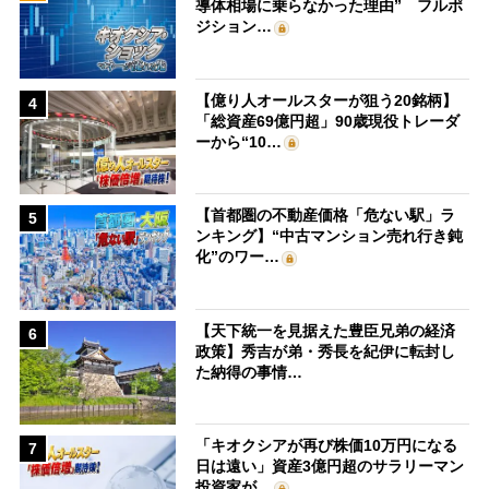
導体相場に乗らなかった理由” フルポ
ジション…
【億り人オールスターが狙う20銘柄】
4
「総資産69億円超」90歳現役トレーダ
ーから“10…
【首都圏の不動産価格「危ない駅」ラ
5
ンキング】“中古マンション売れ行き鈍
化”のワー…
【天下統一を見据えた豊臣兄弟の経済
6
政策】秀吉が弟・秀長を紀伊に転封し
た納得の事情…
「キオクシアが再び株価10万円になる
7
日は遠い」資産3億円超のサラリーマン
投資家が…