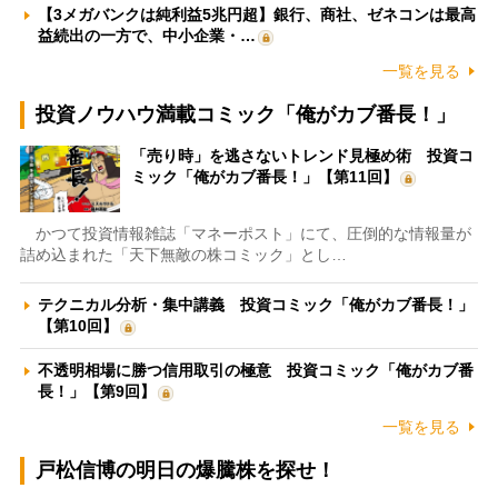
【3メガバンクは純利益5兆円超】銀行、商社、ゼネコンは最高
益続出の一方で、中小企業・…
一覧を見る
投資ノウハウ満載コミック「俺がカブ番長！」
「売り時」を逃さないトレンド見極め術 投資コ
ミック「俺がカブ番長！」【第11回】
かつて投資情報雑誌「マネーポスト」にて、圧倒的な情報量が
詰め込まれた「天下無敵の株コミック」とし…
テクニカル分析・集中講義 投資コミック「俺がカブ番長！」
【第10回】
不透明相場に勝つ信用取引の極意 投資コミック「俺がカブ番
長！」【第9回】
一覧を見る
戸松信博の明日の爆騰株を探せ！