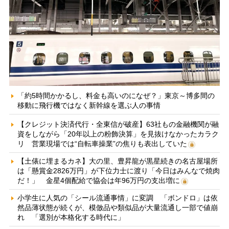
「約5時間かかるし、料金も高いのになぜ？」東京～博多間の
移動に飛行機ではなく新幹線を選ぶ人の事情
【クレジット決済代行・全東信が破産】63社もの金融機関が融
資をしながら「20年以上の粉飾決算」を見抜けなかったカラク
リ 営業現場では“自転車操業”の焦りも表出していた
【土俵に埋まるカネ】大の里、豊昇龍が黒星続きの名古屋場所
は「懸賞金2826万円」が下位力士に渡り「今日はみんなで焼肉
だ！」 金星4個配給で協会は年96万円の支出増に
小学生に人気の「シール流通事情」に変調 「ボンドロ」は依
然品薄状態が続くが、模倣品や類似品が大量流通し一部で値崩
れ 「選別が本格化する時代に」