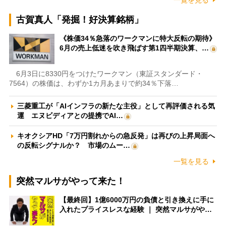
一覧を見る
古賀真人「発掘！好決算銘柄」
《株価34％急落のワークマンに特大反転の期待》
6月の売上低迷を吹き飛ばす第1四半期決算、…
6月3日に8330円をつけたワークマン（東証スタンダード・
7564）の株価は、わずか1カ月あまりで約34％下落…
三菱重工が「AIインフラの新たな主役」として再評価される気
運 エヌビディアとの提携でAI…
キオクシアHD「7万円割れからの急反発」は再びの上昇局面へ
の反転シグナルか？ 市場のムー…
一覧を見る
突然マルサがやって来た！
【最終回】1億6000万円の負債と引き換えに手に
入れたプライスレスな経験 ｜ 突然マルサがや…