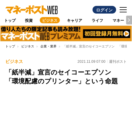
ログイン
トップ
投資
ビジネス
キャリア
ライフ
マネー
トップ
ビジネス
企業・業界
「紙半減」宣言のセイコーエプソン 「環境配
ビジネス
2021.11.09 07:00
週刊ポスト
「紙半減」宣言のセイコーエプソン
「環境配慮のプリンター」という命題
Loaded
:
100.00%
/
Unmute