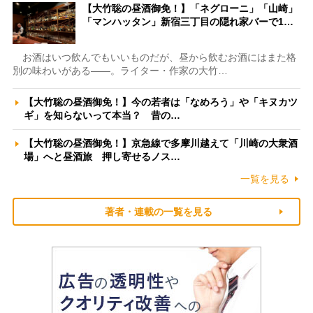
【大竹聡の昼酒御免！】「ネグローニ」「山崎」
「マンハッタン」新宿三丁目の隠れ家バーで1…
お酒はいつ飲んでもいいものだが、昼から飲むお酒にはまた格
別の味わいがある――。ライター・作家の大竹…
【大竹聡の昼酒御免！】今の若者は「なめろう」や「キヌカツ
ギ」を知らないって本当？ 昔の…
【大竹聡の昼酒御免！】京急線で多摩川越えて「川崎の大衆酒
場」へと昼酒旅 押し寄せるノス…
一覧を見る
著者・連載の一覧を見る