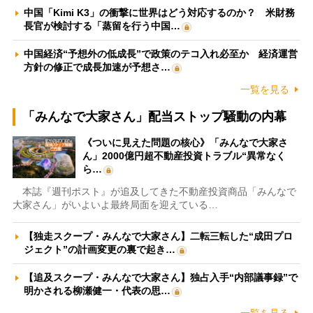
中国「Kimi K3」の衝撃に世界はどう対応するのか？ 米財務
長官が検討する「蒸留を行う中国…
中国経済“予想外の低成長”で政策のテコ入れ必至か 経済運営
方針の修正で成長加速が予想さ…
一覧を見る
「みんなで大家さん」配当ストップ騒動の内幕
《ついに見えた問題の核心》「みんなで大家さ
ん」2000億円超不動産投資トラブル“異常なく
ら…
本誌『週刊ポスト』が追及してきた不動産投資商品「みんなで
大家さん」がいよいよ最終局面を迎えている…
【独走スクープ・みんなで大家さん】二転三転した“成田プロ
ジェクト”の計画変更の裏で起き…
【追及スクープ・みんなで大家さん】独占入手“内部議事録”で
明かされる柳瀬健一・代表の思…