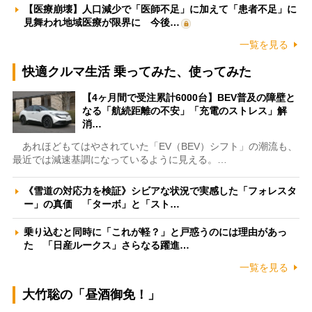
【医療崩壊】人口減少で「医師不足」に加えて「患者不足」に
見舞われ地域医療が限界に 今後…
一覧を見る
快適クルマ生活 乗ってみた、使ってみた
【4ヶ月間で受注累計6000台】BEV普及の障壁と
なる「航続距離の不安」「充電のストレス」解
消…
あれほどもてはやされていた「EV（BEV）シフト」の潮流も、
最近では減速基調になっているように見える。…
《雪道の対応力を検証》シビアな状況で実感した「フォレスタ
ー」の真価 「ターボ」と「スト…
乗り込むと同時に「これが軽？」と戸惑うのには理由があっ
た 「日産ルークス」さらなる躍進…
一覧を見る
大竹聡の「昼酒御免！」