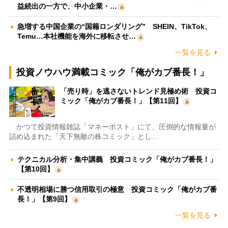
益続出の一方で、中小企業・…
急増する中国企業の“国籍ロンダリング” SHEIN、TikTok、
Temu…本社機能を海外に移転させ…
一覧を見る
投資ノウハウ満載コミック「俺がカブ番長！」
「売り時」を逃さないトレンド見極め術 投資コ
ミック「俺がカブ番長！」【第11回】
かつて投資情報雑誌「マネーポスト」にて、圧倒的な情報量が
詰め込まれた「天下無敵の株コミック」とし…
テクニカル分析・集中講義 投資コミック「俺がカブ番長！」
【第10回】
不透明相場に勝つ信用取引の極意 投資コミック「俺がカブ番
長！」【第9回】
一覧を見る