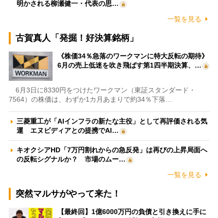
明かされる柳瀬健一・代表の思…
一覧を見る
古賀真人「発掘！好決算銘柄」
《株価34％急落のワークマンに特大反転の期待》
6月の売上低迷を吹き飛ばす第1四半期決算、…
6月3日に8330円をつけたワークマン（東証スタンダード・
7564）の株価は、わずか1カ月あまりで約34％下落…
三菱重工が「AIインフラの新たな主役」として再評価される気
運 エヌビディアとの提携でAI…
キオクシアHD「7万円割れからの急反発」は再びの上昇局面へ
の反転シグナルか？ 市場のムー…
一覧を見る
突然マルサがやって来た！
【最終回】1億6000万円の負債と引き換えに手に