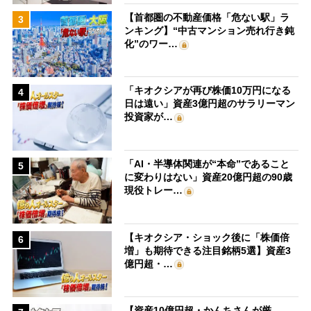
【首都圏の不動産価格「危ない駅」ラ
3
ンキング】“中古マンション売れ行き鈍
化”のワー…
「キオクシアが再び株価10万円になる
4
日は遠い」資産3億円超のサラリーマン
投資家が…
「AI・半導体関連が“本命”であること
5
に変わりはない」資産20億円超の90歳
現役トレー…
【キオクシア・ショック後に「株価倍
6
増」も期待できる注目銘柄5選】資産3
億円超・…
【資産10億円超・かんちさんが厳