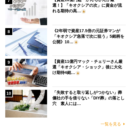
7
選！】「キオクシアの次」に資金が流
れる期待の高…
《2年弱で資産17.5倍の元証券マンが
8
「キオクシア急落で次に狙う」5銘柄を
公開》10…
【資産11億円マック・チェリーさん厳
9
選「キオクシア・ショック」後に大化
け期待4銘…
「失敗すると取り返しがつかない」葬
10
儀社の手を借りない「DIY葬」の落とし
穴 素人には…
一覧を見る