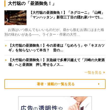
大竹聡の「昼酒御免！」
【大竹聡の昼酒御免！】「ネグローニ」「山崎」
「マンハッタン」新宿三丁目の隠れ家バーで1…
お酒はいつ飲んでもいいものだが、昼から飲むお酒にはまた格
別の味わいがある――。ライター・作家の大竹…
【大竹聡の昼酒御免！】今の若者は「なめろう」や「キヌカツ
ギ」を知らないって本当？ 昔の…
【大竹聡の昼酒御免！】京急線で多摩川越えて「川崎の大衆酒
場」へと昼酒旅 押し寄せるノス…
一覧を見る
著者・連載の一覧を見る