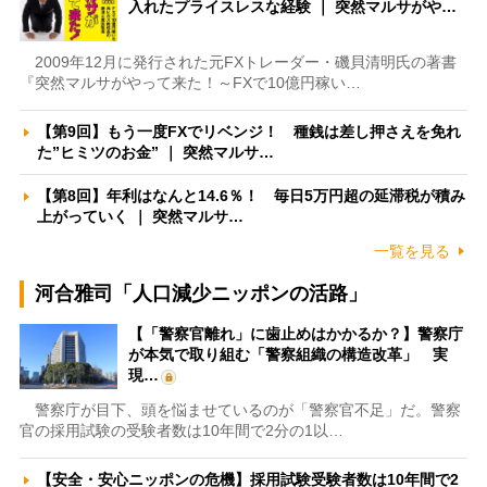
入れたプライスレスな経験 ｜ 突然マルサがや…
2009年12月に発行された元FXトレーダー・磯貝清明氏の著書
『突然マルサがやって来た！～FXで10億円稼い…
【第9回】もう一度FXでリベンジ！ 種銭は差し押さえを免れ
た”ヒミツのお金” ｜ 突然マルサ…
【第8回】年利はなんと14.6％！ 毎日5万円超の延滞税が積み
上がっていく ｜ 突然マルサ…
一覧を見る
河合雅司「人口減少ニッポンの活路」
【「警察官離れ」に歯止めはかかるか？】警察庁
が本気で取り組む「警察組織の構造改革」 実
現…
警察庁が目下、頭を悩ませているのが「警察官不足」だ。警察
官の採用試験の受験者数は10年間で2分の1以…
【安全・安心ニッポンの危機】採用試験受験者数は10年間で2