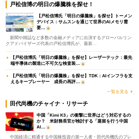
戸松信博の明日の爆騰株を探せ！
【戸松信博氏「明日の爆騰株」を探せ】トーメン
デバイス：サムスンを通じて世界のAIメモリ需
要…
新聞や雑誌など多数の金融メディアに出演するグローバルリン
クアドバイザーズ代表の戸松信博氏が、最新…
【戸松信博氏「明日の爆騰株」を探せ】レーザーテック：最先
端半導体の製造に不可欠な検査装…
【戸松信博氏「明日の爆騰株」を探せ】TDK：AIインフラを支
えるキープレーヤー 成長の再評…
一覧を見る
田代尚機のチャイナ・リサーチ
中国「Kimi K3」の衝撃に世界はどう対応するの
か？ 米財務長官が検討する「蒸留を行う中国
AI…
中国経済に精通する中国株投資の第一人者・田代尚機氏のプレ