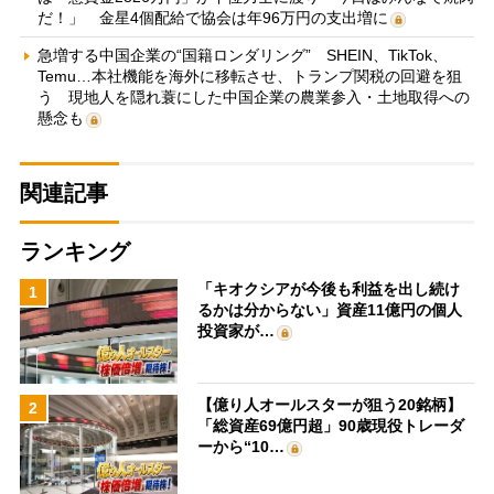
だ！」 金星4個配給で協会は年96万円の支出増に
急増する中国企業の“国籍ロンダリング” SHEIN、TikTok、
Temu…本社機能を海外に移転させ、トランプ関税の回避を狙
う 現地人を隠れ蓑にした中国企業の農業参入・土地取得への
懸念も
関連記事
ランキング
「キオクシアが今後も利益を出し続け
1
るかは分からない」資産11億円の個人
投資家が…
【億り人オールスターが狙う20銘柄】
2
「総資産69億円超」90歳現役トレーダ
ーから“10…