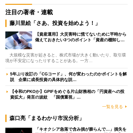
注目の著者・連載
藤川里絵「さあ、投資を始めよう！」
【資産運用】大災害時に慌てないために平時から
備えておきたい3つのポイント「資産の棚卸し…
大規模な災害が起きると、株式市場が大きく動いたり、取引環
境が不安定になったりすることがある。一方…
5年ぶり改訂の「CGコード」、何が変わったのかポイントを解
説 企業に成長投資の具体的な説…
【令和のPKOか】GPIFをめぐる片山財務相の「円資産への投
資拡大」発言の波紋 「国債重視」…
一覧を見る
森口亮「まるわかり市況分析」
「キオクシア急落で含み損が膨らんで…」損失を