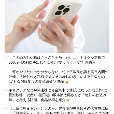
「この恐ろしい株はさっさと手放したい…」キオクシア株で
500万円の利益を出した女性が“夢よもう一度”と再購入
「何がやりたいのか分からない」竹中平蔵氏が語る高市内閣の
評価 「給付付き税額控除はその場しのぎ」いま不可欠なの
は“社会保障制度の改革議論”と指摘
キオクシアなどAI関連株に資金集中で“割安になった成長株”に
投資妙味 資産1.5億円超の坂本慎太郎さんが「絶好の仕込み
時」と考える防衛・食品銘柄を紹介
【土俵に埋まるカネ】大の里、豊昇龍が黒星続きの名古屋場所
は「懸賞金2826万円」が下位力士に渡り「今日はみんなで焼肉