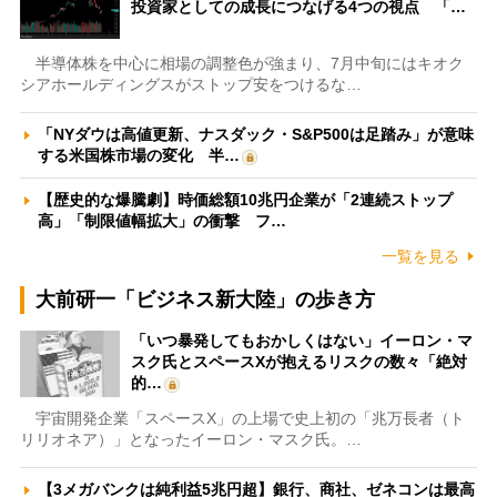
投資家としての成長につなげる4つの視点 「…
半導体株を中心に相場の調整色が強まり、7月中旬にはキオク
シアホールディングスがストップ安をつけるな…
「NYダウは高値更新、ナスダック・S&P500は足踏み」が意味
する米国株市場の変化 半…
【歴史的な爆騰劇】時価総額10兆円企業が「2連続ストップ
高」「制限値幅拡大」の衝撃 フ…
一覧を見る
大前研一「ビジネス新大陸」の歩き方
「いつ暴発してもおかしくはない」イーロン・マ
スク氏とスペースXが抱えるリスクの数々「絶対
的…
宇宙開発企業「スペースX」の上場で史上初の「兆万長者（ト
リリオネア）」となったイーロン・マスク氏。…
【3メガバンクは純利益5兆円超】銀行、商社、ゼネコンは最高