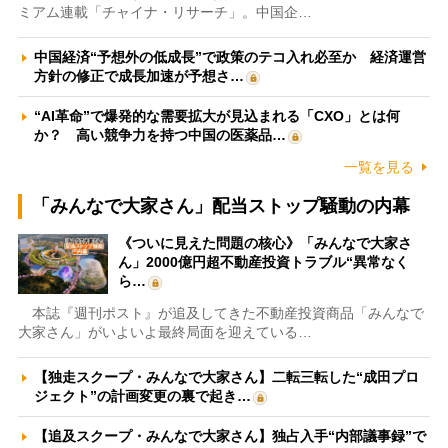
ミアム連載「チャイナ・リサーチ」。中国企…
中国経済“予想外の低成長”で政策のテコ入れ必至か 経済運営
方針の修正で成長加速が予想さ…
“AI革命”で爆発的な需要拡大が見込まれる「CXO」とは何
か？ 高い競争力を持つ中国の医薬品…
一覧を見る
「みんなで大家さん」配当ストップ騒動の内幕
《ついに見えた問題の核心》「みんなで大家さ
ん」2000億円超不動産投資トラブル“異常なく
ら…
本誌『週刊ポスト』が追及してきた不動産投資商品「みんなで
大家さん」がいよいよ最終局面を迎えている…
【独走スクープ・みんなで大家さん】二転三転した“成田プロ
ジェクト”の計画変更の裏で起き…
【追及スクープ・みんなで大家さん】独占入手“内部議事録”で