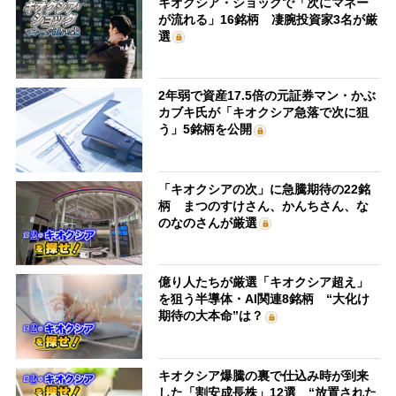
キオクシア・ショックで「次にマネー
が流れる」16銘柄 凄腕投資家3名が厳
選
2年弱で資産17.5倍の元証券マン・かぶ
カブキ氏が「キオクシア急落で次に狙
う」5銘柄を公開
「キオクシアの次」に急騰期待の22銘
柄 まつのすけさん、かんちさん、な
のなのさんが厳選
億り人たちが厳選「キオクシア超え」
を狙う半導体・AI関連8銘柄 “大化け
期待の大本命”は？
キオクシア爆騰の裏で仕込み時が到来
した「割安成長株」12選 “放置された