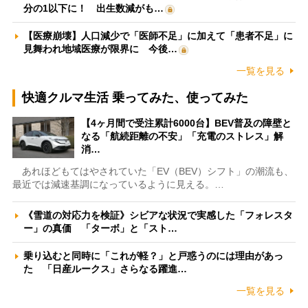
分の1以下に！ 出生数減がも…
【医療崩壊】人口減少で「医師不足」に加えて「患者不足」に
見舞われ地域医療が限界に 今後…
一覧を見る
快適クルマ生活 乗ってみた、使ってみた
【4ヶ月間で受注累計6000台】BEV普及の障壁と
なる「航続距離の不安」「充電のストレス」解
消…
あれほどもてはやされていた「EV（BEV）シフト」の潮流も、
最近では減速基調になっているように見える。…
《雪道の対応力を検証》シビアな状況で実感した「フォレスタ
ー」の真価 「ターボ」と「スト…
乗り込むと同時に「これが軽？」と戸惑うのには理由があっ
た 「日産ルークス」さらなる躍進…
一覧を見る