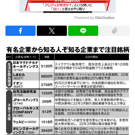
Powered by 
GliaStudios
Mute