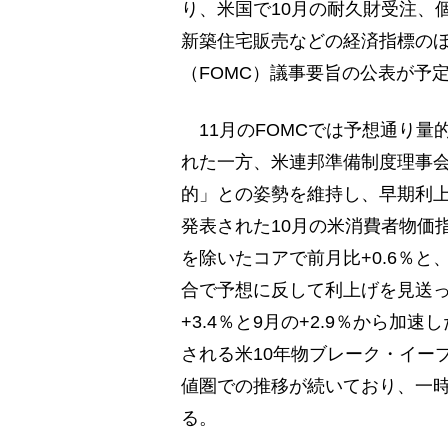
り、米国で10月の耐久財受注、
新築住宅販売などの経済指標のほ
（FOMC）議事要旨の公表が予
11月のFOMCでは予想通り量
れた一方、米連邦準備制度理事会
的」との姿勢を維持し、早期利
発表された10月の米消費者物価
を除いたコアで前月比+0.6％と
合で予想に反して利上げを見送っ
+3.4％と9月の+2.9％から
される米10年物ブレーク・イーブ
値圏での推移が続いており、一
る。