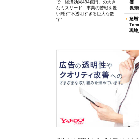
で「経済効果494億円」の大き
価 
なミスリード 事業の苦戦を覆
保障
い隠す“不透明すぎる巨大な数
急増
字”
Te
現地