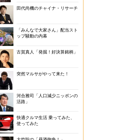
田代尚機のチャイナ・リサーチ
「みんなで大家さん」配当スト
ップ騒動の内幕
古賀真人「発掘！好決算銘柄」
突然マルサがやって来た！
河合雅司「人口減少ニッポンの
活路」
快適クルマ生活 乗ってみた、
使ってみた
大竹聡の「昼酒御免！」