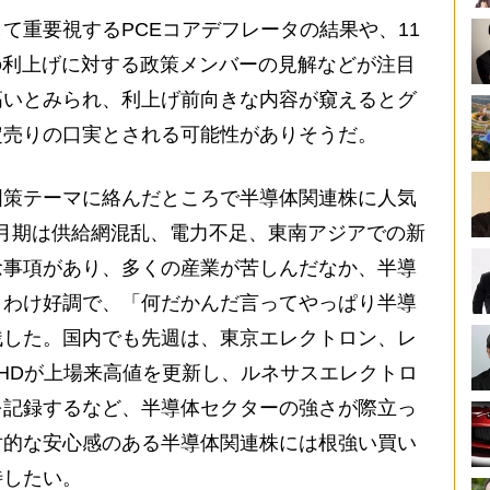
て重要視するPCEコアデフレータの結果や、11
の利上げに対する政策メンバーの見解などが注目
高いとみられ、利上げ前向きな内容が窺えるとグ
定売りの口実とされる可能性がありそうだ。
策テーマに絡んだところで半導体関連株に人気
9月期は供給網混乱、電力不足、東南アジアでの新
念事項があり、多くの産業が苦しんだなか、半導
りわけ好調で、「何だかんだ言ってやっぱり半導
残した。国内でも先週は、東京エレクトロン、レ
EENHDが上場来高値を更新し、ルネサスエレクトロ
値を記録するなど、半導体セクターの強さが際立っ
対的な安心感のある半導体関連株には根強い買い
待したい。