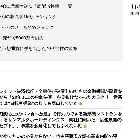
中心に業績堅調な「高配当銘柄」一覧
【お
202
 令和の株長者150人ランキング
 父からのメールでWショック
売却で5000万円損失
で仮想通貨に手を出した70代男性の後悔
レジット決済代行・全東信が破産】63社もの金融機関が融資を
がら「20年以上の粉飾決算」を見抜けなかったカラクリ 営業
では“自転車操業”の焦りも表出していた
0種類以上のパン食べ放題」で行列のできる新形態レストランを
けるサンマルクホールディングス 同社に聞いた「店舗展開の
セプト」、事業を多角化してもぶれない軸
がやりたいのか分からない」竹中平蔵氏が語る高市内閣の評