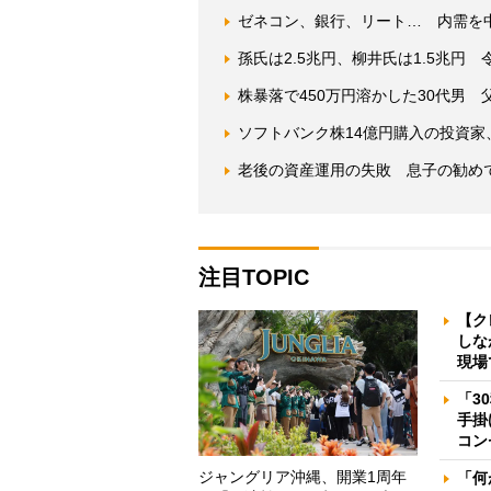
ゼネコン、銀行、リート… 内需を
孫氏は2.5兆円、柳井氏は1.5兆円
株暴落で450万円溶かした30代男
ソフトバンク株14億円購入の投資家、
老後の資産運用の失敗 息子の勧め
注目TOPIC
【ク
しな
現場
「3
手掛
コン
ジャングリア沖縄、開業1周年
「何