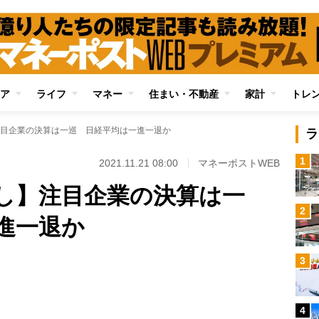
ア
ライフ
マネー
住まい・不動産
家計
トレ
目企業の決算は一巡 日経平均は一進一退か
ラ
1
2021.11.21 08:00
マネーポストWEB
し】注目企業の決算は一
2
進一退か
Loaded
:
3
100.00%
/
4