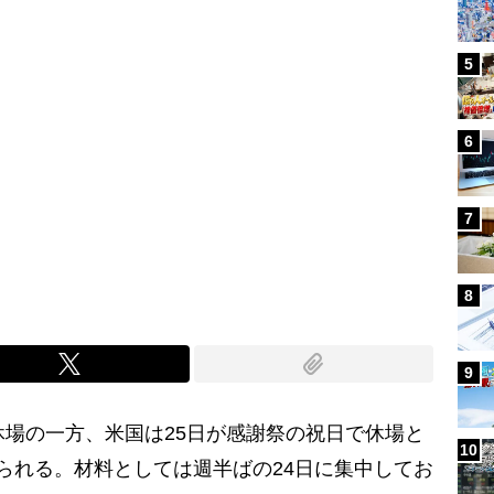
5
6
7
8
9
場の一方、米国は25日が感謝祭の祝日で休場と
10
られる。材料としては週半ばの24日に集中してお