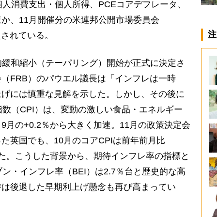
個人消費支出・個人所得、PCEコアデフレータ、
か、11月開催分の米連邦公開市場委員会
注
定されている。
的緩和縮小（テーパリング）開始が正式に決定さ
（FRB）のパウエル議長は「インフレは一時
上げには慎重な見解を示した。しかし、その後に
指数（CPI）は、変動の激しい食品・エネルギー
、9月の+0.2％から大きく加速。11月の政策決定会
た英国でも、10月のコアCPIは前年前月比
加速した。こうした背景から、期待インフレ率の指標と
ン・インフレ率（BEI）は2.7％台と歴史的な高
時は後退した早期利上げ懸念も再び高まってい