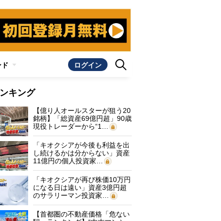
ンド
ログイン
ンキング
【億り人オールスターが狙う20
銘柄】「総資産69億円超」90歳
現役トレーダーから“1…
「キオクシアが今後も利益を出
し続けるかは分からない」資産
11億円の個人投資家…
「キオクシアが再び株価10万円
になる日は遠い」資産3億円超
のサラリーマン投資家…
【首都圏の不動産価格「危ない