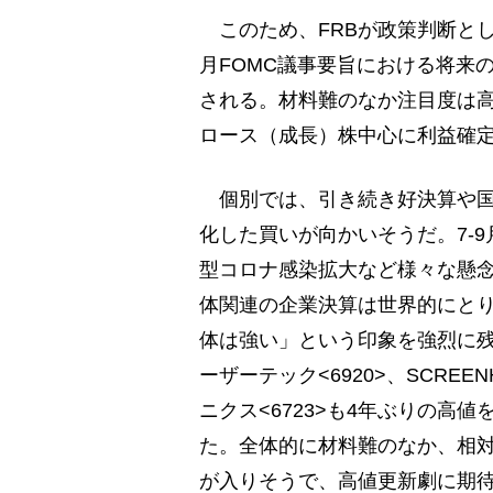
このため、FRBが政策判断とし
月FOMC議事要旨における将来
される。材料難のなか注目度は
ロース（成長）株中心に利益確
個別では、引き続き好決算や国
化した買いが向かいそうだ。7-
型コロナ感染拡大など様々な懸
体関連の企業決算は世界的にと
体は強い」という印象を強烈に
ーザーテック<6920>、SCR
ニクス<6723>も4年ぶりの高
た。全体的に材料難のなか、相
が入りそうで、高値更新劇に期