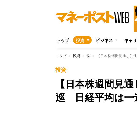
トップ
投資
ビジネス
キャリ
トップ
投資
株
【日本株週間見通し】注
投資
【日本株週間見通
巡 日経平均は一
Unmute