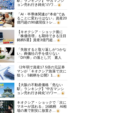
駅」ランキング】“中古マンシ
ョン売れ行き鈍化”のワ…
「AI・半導体関連が“本命”であ
ることに変わりはない」資産20
億円超の90歳現役トレ…
【キオクシア・ショック後に
「株価倍増」も期待できる注目
銘柄5選】資産3億円超…
「失敗すると取り返しがつかな
い」葬儀社の手を借りない
「DIY葬」の落とし穴 素人
に…
《2年弱で資産17.5倍の元証券
マンが「キオクシア急落で次に
狙う」5銘柄を公開》1…
【大阪の不動産価格「危ない
駅」ランキング】“中古マンシ
ョン売れ行き鈍化”のワー…
キオクシア・ショックで「次に
マネーが流れる」16銘柄 AI相
場の裏で割安に放置さ…