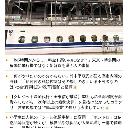
「約5時間かかるし、料金も高いのになぜ？」東京～博多間の
移動に飛行機ではなく新幹線を選ぶ人の事情
「何がやりたいのか分からない」竹中平蔵氏が語る高市内閣の
評価 「給付付き税額控除はその場しのぎ」いま不可欠なの
は“社会保障制度の改革議論”と指摘
【クレジット決済代行・全東信が破産】63社もの金融機関が融
資をしながら「20年以上の粉飾決算」を見抜けなかったカラク
リ 営業現場では“自転車操業”の焦りも表出していた
小学生に人気の「シール流通事情」に変調 「ボンドロ」は依
然品薄状態が続くが、模倣品や類似品が大量流通し一部で値崩