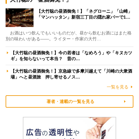
【大竹聡の昼酒御免！】「ネグローニ」「山崎」
「マンハッタン」新宿三丁目の隠れ家バーで1…
お酒はいつ飲んでもいいものだが、昼から飲むお酒にはまた格
別の味わいがある――。ライター・作家の大竹…
【大竹聡の昼酒御免！】今の若者は「なめろう」や「キヌカツ
ギ」を知らないって本当？ 昔の…
【大竹聡の昼酒御免！】京急線で多摩川越えて「川崎の大衆酒
場」へと昼酒旅 押し寄せるノス…
一覧を見る
著者・連載の一覧を見る