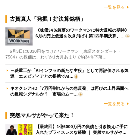
一覧を見る
古賀真人「発掘！好決算銘柄」
《株価34％急落のワークマンに特大反転の期待》
6月の売上低迷を吹き飛ばす第1四半期決算、…
6月3日に8330円をつけたワークマン（東証スタンダード・
7564）の株価は、わずか1カ月あまりで約34％下落…
三菱重工が「AIインフラの新たな主役」として再評価される気
運 エヌビディアとの提携でAI…
キオクシアHD「7万円割れからの急反発」は再びの上昇局面へ
の反転シグナルか？ 市場のムー…
一覧を見る
突然マルサがやって来た！
【最終回】1億6000万円の負債と引き換えに手に
入れたプライスレスな経験 ｜ 突然マルサがや…