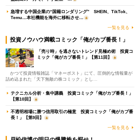
急増する中国企業の“国籍ロンダリング” SHEIN、TikTok、
Temu…本社機能を海外に移転させ…
一覧を見る
投資ノウハウ満載コミック「俺がカブ番長！」
「売り時」を逃さないトレンド見極め術 投資コ
ミック「俺がカブ番長！」【第11回】
かつて投資情報雑誌「マネーポスト」にて、圧倒的な情報量が
詰め込まれた「天下無敵の株コミック」とし…
テクニカル分析・集中講義 投資コミック「俺がカブ番長！」
【第10回】
不透明相場に勝つ信用取引の極意 投資コミック「俺がカブ番
長！」【第9回】
一覧を見る
戸松信博の明日の爆騰株を探せ！