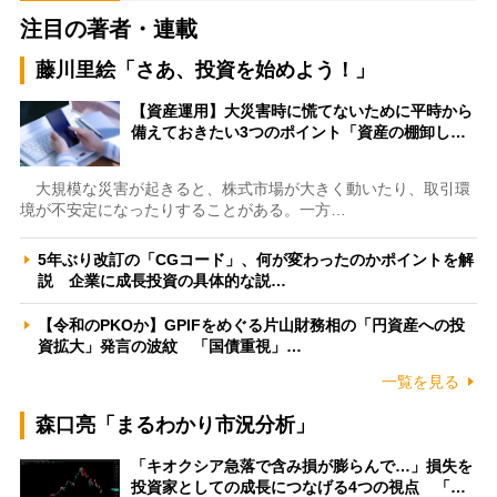
注目の著者・連載
藤川里絵「さあ、投資を始めよう！」
【資産運用】大災害時に慌てないために平時から
備えておきたい3つのポイント「資産の棚卸し…
大規模な災害が起きると、株式市場が大きく動いたり、取引環
境が不安定になったりすることがある。一方…
5年ぶり改訂の「CGコード」、何が変わったのかポイントを解
説 企業に成長投資の具体的な説…
【令和のPKOか】GPIFをめぐる片山財務相の「円資産への投
資拡大」発言の波紋 「国債重視」…
一覧を見る
森口亮「まるわかり市況分析」
「キオクシア急落で含み損が膨らんで…」損失を
投資家としての成長につなげる4つの視点 「…