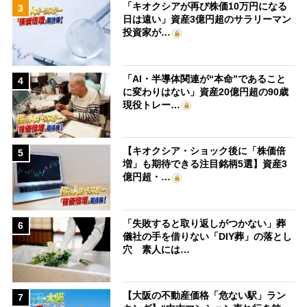
「キオクシアが再び株価10万円になる
3
日は遠い」資産3億円超のサラリーマン
投資家が…
「AI・半導体関連が“本命”であること
4
に変わりはない」資産20億円超の90歳
現役トレー…
【キオクシア・ショック後に「株価倍
5
増」も期待できる注目銘柄5選】資産3
億円超・…
「失敗すると取り返しがつかない」葬
6
儀社の手を借りない「DIY葬」の落とし
穴 素人には…
【大阪の不動産価格「危ない駅」ラン
7