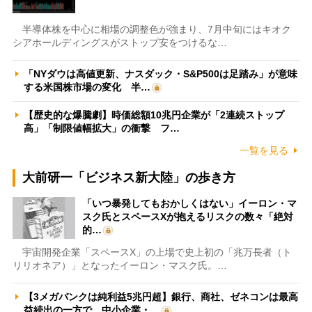
半導体株を中心に相場の調整色が強まり、7月中旬にはキオク
シアホールディングスがストップ安をつけるな…
「NYダウは高値更新、ナスダック・S&P500は足踏み」が意味
する米国株市場の変化 半…
【歴史的な爆騰劇】時価総額10兆円企業が「2連続ストップ
高」「制限値幅拡大」の衝撃 フ…
一覧を見る
大前研一「ビジネス新大陸」の歩き方
「いつ暴発してもおかしくはない」イーロン・マ
スク氏とスペースXが抱えるリスクの数々「絶対
的…
宇宙開発企業「スペースX」の上場で史上初の「兆万長者（ト
リリオネア）」となったイーロン・マスク氏。…
【3メガバンクは純利益5兆円超】銀行、商社、ゼネコンは最高
益続出の一方で、中小企業・…