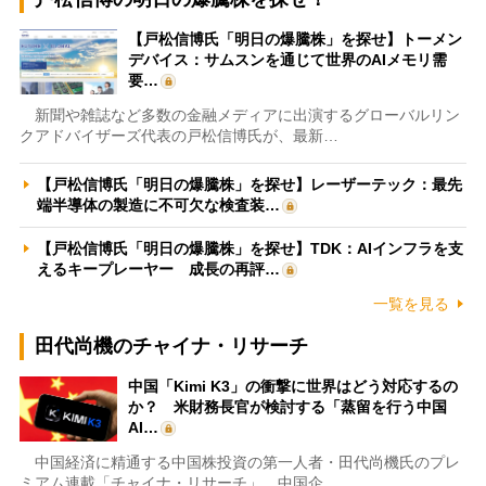
【戸松信博氏「明日の爆騰株」を探せ】トーメン
デバイス：サムスンを通じて世界のAIメモリ需
要…
新聞や雑誌など多数の金融メディアに出演するグローバルリン
クアドバイザーズ代表の戸松信博氏が、最新…
【戸松信博氏「明日の爆騰株」を探せ】レーザーテック：最先
端半導体の製造に不可欠な検査装…
【戸松信博氏「明日の爆騰株」を探せ】TDK：AIインフラを支
えるキープレーヤー 成長の再評…
一覧を見る
田代尚機のチャイナ・リサーチ
中国「Kimi K3」の衝撃に世界はどう対応するの
か？ 米財務長官が検討する「蒸留を行う中国
AI…
中国経済に精通する中国株投資の第一人者・田代尚機氏のプレ
ミアム連載「チャイナ・リサーチ」。中国企…