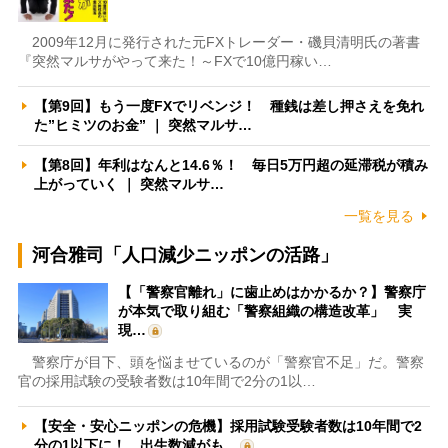
2009年12月に発行された元FXトレーダー・磯貝清明氏の著書
『突然マルサがやって来た！～FXで10億円稼い…
【第9回】もう一度FXでリベンジ！ 種銭は差し押さえを免れ
た”ヒミツのお金” ｜ 突然マルサ…
【第8回】年利はなんと14.6％！ 毎日5万円超の延滞税が積み
上がっていく ｜ 突然マルサ…
一覧を見る
河合雅司「人口減少ニッポンの活路」
【「警察官離れ」に歯止めはかかるか？】警察庁
が本気で取り組む「警察組織の構造改革」 実
現…
警察庁が目下、頭を悩ませているのが「警察官不足」だ。警察
官の採用試験の受験者数は10年間で2分の1以…
【安全・安心ニッポンの危機】採用試験受験者数は10年間で2
分の1以下に！ 出生数減がも…