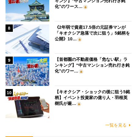
キング】“中古マンション売れ行き鈍
化”のワース…
《2年弱で資産17.5倍の元証券マンが
8
「キオクシア急落で次に狙う」5銘柄を
公開》10…
【首都圏の不動産価格「危ない駅」ラ
9
ンキング】“中古マンション売れ行き鈍
化”のワー…
【キオクシア・ショックの後に狙う5銘
10
柄】イベント投資家の億り人・羽根英
樹氏が厳…
一覧を見る