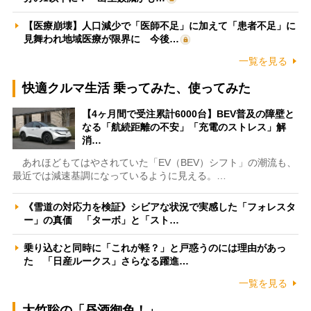
【医療崩壊】人口減少で「医師不足」に加えて「患者不足」に
見舞われ地域医療が限界に 今後…
一覧を見る
快適クルマ生活 乗ってみた、使ってみた
【4ヶ月間で受注累計6000台】BEV普及の障壁と
なる「航続距離の不安」「充電のストレス」解
消…
あれほどもてはやされていた「EV（BEV）シフト」の潮流も、
最近では減速基調になっているように見える。…
《雪道の対応力を検証》シビアな状況で実感した「フォレスタ
ー」の真価 「ターボ」と「スト…
乗り込むと同時に「これが軽？」と戸惑うのには理由があっ
た 「日産ルークス」さらなる躍進…
一覧を見る
大竹聡の「昼酒御免！」