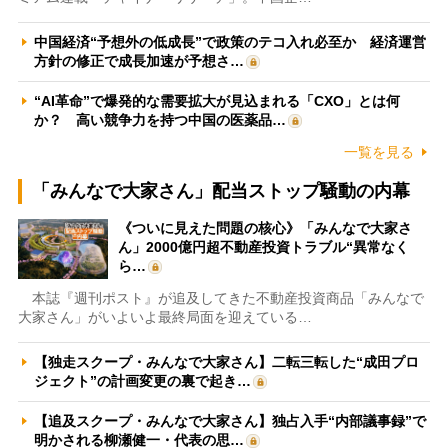
中国経済“予想外の低成長”で政策のテコ入れ必至か 経済運営
方針の修正で成長加速が予想さ…
“AI革命”で爆発的な需要拡大が見込まれる「CXO」とは何
か？ 高い競争力を持つ中国の医薬品…
一覧を見る
「みんなで大家さん」配当ストップ騒動の内幕
《ついに見えた問題の核心》「みんなで大家さ
ん」2000億円超不動産投資トラブル“異常なく
ら…
本誌『週刊ポスト』が追及してきた不動産投資商品「みんなで
大家さん」がいよいよ最終局面を迎えている…
【独走スクープ・みんなで大家さん】二転三転した“成田プロ
ジェクト”の計画変更の裏で起き…
【追及スクープ・みんなで大家さん】独占入手“内部議事録”で
明かされる柳瀬健一・代表の思…