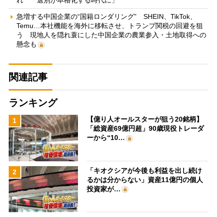
れ 「選別が本格化する時代に」
急増する中国企業の“国籍ロンダリング” SHEIN、TikTok、
Temu…本社機能を海外に移転させ、トランプ関税の回避を狙
う 現地人を隠れ蓑にした中国企業の農業参入・土地取得への
懸念も
関連記事
ランキング
【億り人オールスターが狙う20銘柄】
1
「総資産69億円超」90歳現役トレーダ
ーから“10…
「キオクシアが今後も利益を出し続け
2
るかは分からない」資産11億円の個人
投資家が…