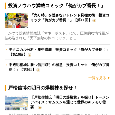
投資ノウハウ満載コミック「俺がカブ番長！」
「売り時」を逃さないトレンド見極め術 投資コ
ミック「俺がカブ番長！」【第11回】
かつて投資情報雑誌「マネーポスト」にて、圧倒的な情報量が
詰め込まれた「天下無敵の株コミック」とし…
テクニカル分析・集中講義 投資コミック「俺がカブ番長！」
【第10回】
不透明相場に勝つ信用取引の極意 投資コミック「俺がカブ番
長！」【第9回】
一覧を見る
戸松信博の明日の爆騰株を探せ！
【戸松信博氏「明日の爆騰株」を探せ】トーメン
デバイス：サムスンを通じて世界のAIメモリ需
要…