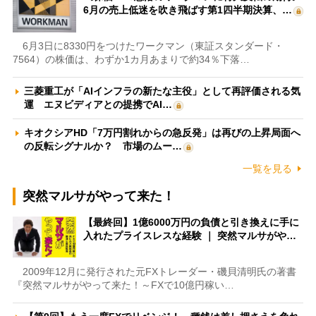
6月の売上低迷を吹き飛ばす第1四半期決算、…
6月3日に8330円をつけたワークマン（東証スタンダード・
7564）の株価は、わずか1カ月あまりで約34％下落…
三菱重工が「AIインフラの新たな主役」として再評価される気
運 エヌビディアとの提携でAI…
キオクシアHD「7万円割れからの急反発」は再びの上昇局面へ
の反転シグナルか？ 市場のムー…
一覧を見る
突然マルサがやって来た！
【最終回】1億6000万円の負債と引き換えに手に
入れたプライスレスな経験 ｜ 突然マルサがや…
2009年12月に発行された元FXトレーダー・磯貝清明氏の著書
『突然マルサがやって来た！～FXで10億円稼い…