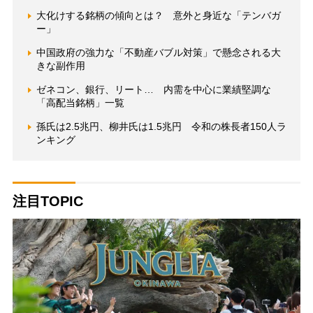
大化けする銘柄の傾向とは？ 意外と身近な「テンバガ
ー」
中国政府の強力な「不動産バブル対策」で懸念される大
きな副作用
ゼネコン、銀行、リート… 内需を中心に業績堅調な
「高配当銘柄」一覧
孫氏は2.5兆円、柳井氏は1.5兆円 令和の株長者150人ラ
ンキング
注目TOPIC