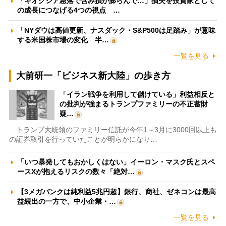
「キオクシア急落で含み損が膨らんで…」損失を投資家として
の成長につなげる4つの視点 …
「NYダウは高値更新、ナスダック・S&P500は足踏み」が意味
する米国株市場の変化 半…
一覧を見る
大前研一「ビジネス新大陸」の歩き方
「イラン戦争を利用して儲けている」利益相反と
の批判が強まるトランプファミリーの不正蓄財
疑…
トランプ大統領のファミリー信託が今年1～3月に3000回以上も
の証券取引を行っていたことが明らかになり…
「いつ暴発してもおかしくはない」イーロン・マスク氏とスペ
ースXが抱えるリスクの数々「絶対…
【3メガバンクは純利益5兆円超】銀行、商社、ゼネコンは最高
益続出の一方で、中小企業・…
一覧を見る