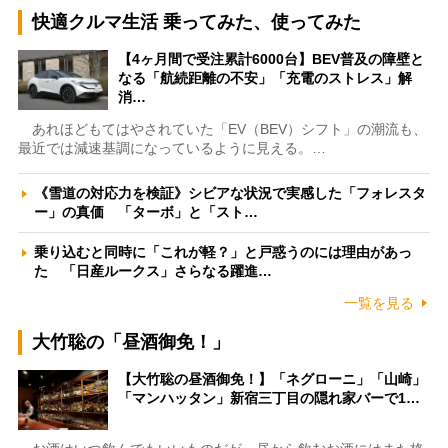
快適クルマ生活 乗ってみた、使ってみた
【4ヶ月間で受注累計6000台】BEV普及の障壁と
なる「航続距離の不安」「充電のストレス」解
消…
あれほどもてはやされていた「EV（BEV）シフト」の潮流も、
最近では減速基調になっているように見える。…
《雪道の対応力を検証》シビアな状況で実感した「フォレスタ
ー」の真価 「ターボ」と「スト…
乗り込むと同時に「これが軽？」と戸惑うのには理由があっ
た 「日産ルークス」さらなる躍進…
一覧を見る
大竹聡の「昼酒御免！」
【大竹聡の昼酒御免！】「ネグローニ」「山崎」
「マンハッタン」新宿三丁目の隠れ家バーで1…