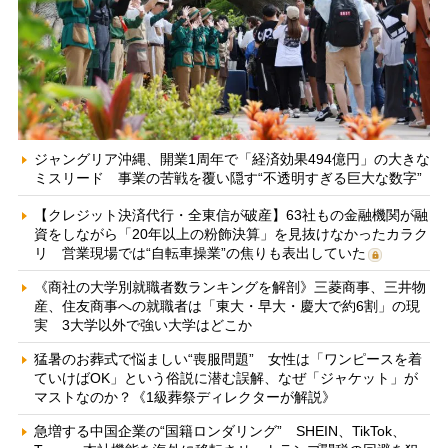
ジャングリア沖縄、開業1周年で「経済効果494億円」の大きな
ミスリード 事業の苦戦を覆い隠す“不透明すぎる巨大な数字”
【クレジット決済代行・全東信が破産】63社もの金融機関が融
資をしながら「20年以上の粉飾決算」を見抜けなかったカラク
リ 営業現場では“自転車操業”の焦りも表出していた
《商社の大学別就職者数ランキングを解剖》三菱商事、三井物
産、住友商事への就職者は「東大・早大・慶大で約6割」の現
実 3大学以外で強い大学はどこか
猛暑のお葬式で悩ましい“喪服問題” 女性は「ワンピースを着
ていけばOK」という俗説に潜む誤解、なぜ「ジャケット」が
マストなのか？《1級葬祭ディレクターが解説》
急増する中国企業の“国籍ロンダリング” SHEIN、TikTok、