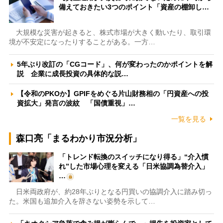
備えておきたい3つのポイント「資産の棚卸し…
大規模な災害が起きると、株式市場が大きく動いたり、取引環
境が不安定になったりすることがある。一方…
5年ぶり改訂の「CGコード」、何が変わったのかポイントを解
説 企業に成長投資の具体的な説…
【令和のPKOか】GPIFをめぐる片山財務相の「円資産への投
資拡大」発言の波紋 「国債重視」…
一覧を見る
森口亮「まるわかり市況分析」
「トレンド転換のスイッチになり得る」“介入慣
れ”した市場心理を変える「日米協調為替介入」
…
日米両政府が、約28年ぶりとなる円買いの協調介入に踏み切っ
た。米国も追加介入を辞さない姿勢を示して…