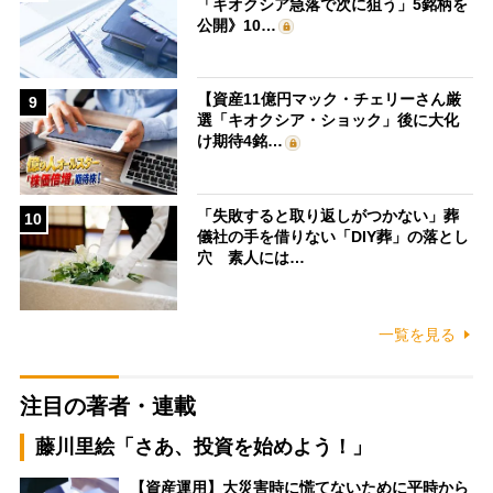
「キオクシア急落で次に狙う」5銘柄を
公開》10…
【資産11億円マック・チェリーさん厳
9
選「キオクシア・ショック」後に大化
け期待4銘…
「失敗すると取り返しがつかない」葬
10
儀社の手を借りない「DIY葬」の落とし
穴 素人には…
一覧を見る
注目の著者・連載
藤川里絵「さあ、投資を始めよう！」
【資産運用】大災害時に慌てないために平時から