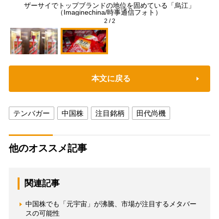
ォ
ザーサイでトップブランドの地位を固めている「烏江」
（Imaginechina/時事通信フォト）
2
/
2
本文に戻る
テンバガー
中国株
注目銘柄
田代尚機
他のオススメ記事
関連記事
中国株でも「元宇宙」が沸騰、市場が注目するメタバー
スの可能性