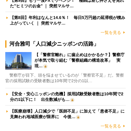
【第9回】もう一度FXでリベンジ！ 種銭は差し押さえを免れ
た”ヒミツのお金” ｜ 突然マルサ…
【第8回】年利はなんと14.6％！ 毎日5万円超の延滞税が積み
上がっていく ｜ 突然マルサ…
一覧を見る
河合雅司「人口減少ニッポンの活路」
【「警察官離れ」に歯止めはかかるか？】警察庁
が本気で取り組む「警察組織の構造改革」 実
現…
警察庁が目下、頭を悩ませているのが「警察官不足」だ。警察
官の採用試験の受験者数は10年間で2分の1以…
【安全・安心ニッポンの危機】採用試験受験者数は10年間で2
分の1以下に！ 出生数減がも…
【医療崩壊】人口減少で「医師不足」に加えて「患者不足」に
見舞われ地域医療が限界に 今後…
一覧を見る