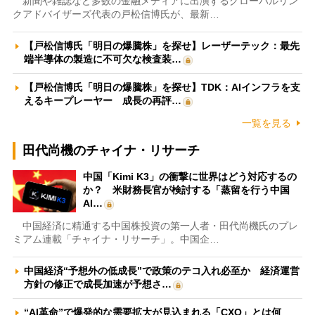
新聞や雑誌など多数の金融メディアに出演するグローバルリン
クアドバイザーズ代表の戸松信博氏が、最新…
【戸松信博氏「明日の爆騰株」を探せ】レーザーテック：最先
端半導体の製造に不可欠な検査装…
【戸松信博氏「明日の爆騰株」を探せ】TDK：AIインフラを支
えるキープレーヤー 成長の再評…
一覧を見る
田代尚機のチャイナ・リサーチ
中国「Kimi K3」の衝撃に世界はどう対応するの
か？ 米財務長官が検討する「蒸留を行う中国
AI…
中国経済に精通する中国株投資の第一人者・田代尚機氏のプレ
ミアム連載「チャイナ・リサーチ」。中国企…
中国経済“予想外の低成長”で政策のテコ入れ必至か 経済運営
方針の修正で成長加速が予想さ…
“AI革命”で爆発的な需要拡大が見込まれる「CXO」とは何