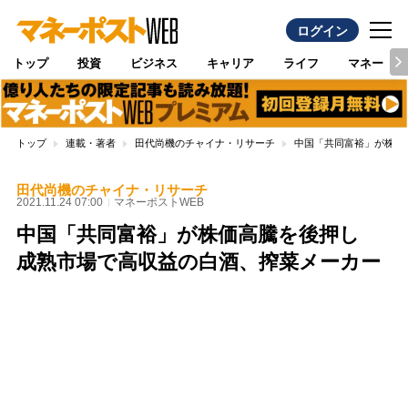
ログイン
トップ
投資
ビジネス
キャリア
ライフ
マネー
トップ
連載・著者
田代尚機のチャイナ・リサーチ
中国「共同富裕」が株価
田代尚機のチャイナ・リサーチ
2021.11.24 07:00
マネーポストWEB
中国「共同富裕」が株価高騰を後押し
成熟市場で高収益の白酒、搾菜メーカー
Loaded
:
100.00%
/
Unmute