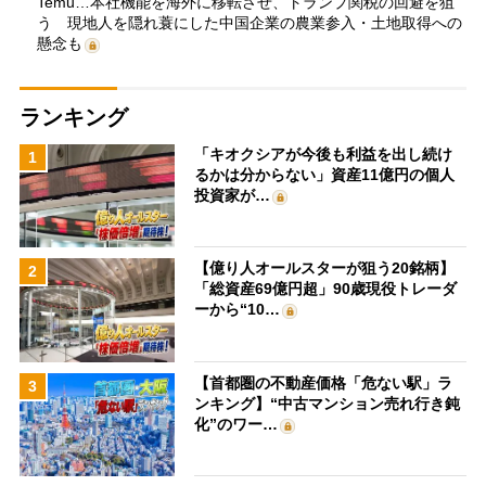
Temu…本社機能を海外に移転させ、トランプ関税の回避を狙
う 現地人を隠れ蓑にした中国企業の農業参入・土地取得への
懸念も
ランキング
「キオクシアが今後も利益を出し続け
1
るかは分からない」資産11億円の個人
投資家が…
【億り人オールスターが狙う20銘柄】
2
「総資産69億円超」90歳現役トレーダ
ーから“10…
【首都圏の不動産価格「危ない駅」ラ
3
ンキング】“中古マンション売れ行き鈍
化”のワー…