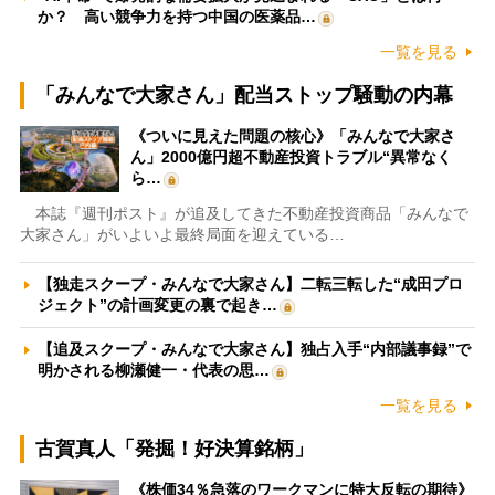
か？ 高い競争力を持つ中国の医薬品…
一覧を見る
「みんなで大家さん」配当ストップ騒動の内幕
《ついに見えた問題の核心》「みんなで大家さ
ん」2000億円超不動産投資トラブル“異常なく
ら…
本誌『週刊ポスト』が追及してきた不動産投資商品「みんなで
大家さん」がいよいよ最終局面を迎えている…
【独走スクープ・みんなで大家さん】二転三転した“成田プロ
ジェクト”の計画変更の裏で起き…
【追及スクープ・みんなで大家さん】独占入手“内部議事録”で
明かされる柳瀬健一・代表の思…
一覧を見る
古賀真人「発掘！好決算銘柄」
《株価34％急落のワークマンに特大反転の期待》