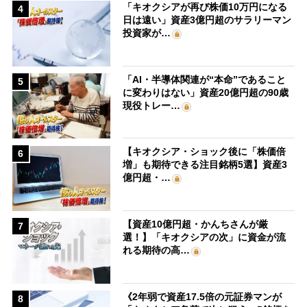
「キオクシアが再び株価10万円になる
4
日は遠い」資産3億円超のサラリーマン
投資家が…
「AI・半導体関連が“本命”であること
5
に変わりはない」資産20億円超の90歳
現役トレー…
【キオクシア・ショック後に「株価倍
6
増」も期待できる注目銘柄5選】資産3
億円超・…
【資産10億円超・かんちさんが厳
7
選！】「キオクシアの次」に資金が流
れる期待の高…
《2年弱で資産17.5倍の元証券マンが
8