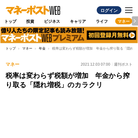
ログイン
トップ
投資
ビジネス
キャリア
ライフ
マネー
トップ
マネー
年金
税率は変わらず税額が増加 年金から搾り取る「隠れ増
マネー
2021.12.03 07:00
週刊ポスト
税率は変わらず税額が増加 年金から搾
り取る「隠れ増税」のカラクリ
Loaded
:
100.00%
/
Unmute