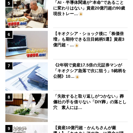
「AI・半導体関連が“本命”であること
5
に変わりはない」資産20億円超の90歳
現役トレー…
【キオクシア・ショック後に「株価倍
6
増」も期待できる注目銘柄5選】資産3
億円超・…
《2年弱で資産17.5倍の元証券マンが
7
「キオクシア急落で次に狙う」5銘柄を
公開》10…
「失敗すると取り返しがつかない」葬
8
儀社の手を借りない「DIY葬」の落とし
穴 素人には…
【資産10億円超・かんちさんが厳
9