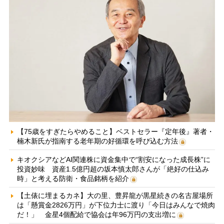
【75歳をすぎたらやめること】ベストセラー『定年後』著者・
楠木新氏が指南する老年期の好循環を呼び込む方法
キオクシアなどAI関連株に資金集中で“割安になった成長株”に
投資妙味 資産1.5億円超の坂本慎太郎さんが「絶好の仕込み
時」と考える防衛・食品銘柄を紹介
【土俵に埋まるカネ】大の里、豊昇龍が黒星続きの名古屋場所
は「懸賞金2826万円」が下位力士に渡り「今日はみんなで焼肉
だ！」 金星4個配給で協会は年96万円の支出増に