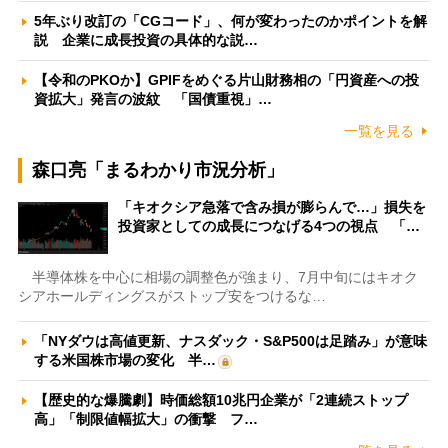
5年ぶり改訂の「CGコード」、何が変わったのかポイントを解
説 企業に成長投資の具体的な説…
【令和のPKOか】GPIFをめぐる片山財務相の「円資産への投
資拡大」発言の波紋 「国債重視」…
一覧を見る
森口亮「まるわかり市況分析」
「キオクシア急落で含み損が膨らんで…」損失を
投資家としての成長につなげる4つの視点 「…
半導体株を中心に相場の調整色が強まり、7月中旬にはキオク
シアホールディングスがストップ安をつけるな…
「NYダウは高値更新、ナスダック・S&P500は足踏み」が意味
する米国株市場の変化 半…
【歴史的な爆騰劇】時価総額10兆円企業が「2連続ストップ
高」「制限値幅拡大」の衝撃 フ…