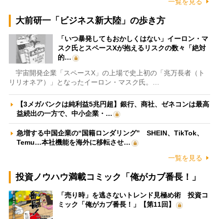
一覧を見る
大前研一「ビジネス新大陸」の歩き方
「いつ暴発してもおかしくはない」イーロン・マ
スク氏とスペースXが抱えるリスクの数々「絶対
的…
宇宙開発企業「スペースX」の上場で史上初の「兆万長者（ト
リリオネア）」となったイーロン・マスク氏。…
【3メガバンクは純利益5兆円超】銀行、商社、ゼネコンは最高
益続出の一方で、中小企業・…
急増する中国企業の“国籍ロンダリング” SHEIN、TikTok、
Temu…本社機能を海外に移転させ…
一覧を見る
投資ノウハウ満載コミック「俺がカブ番長！」
「売り時」を逃さないトレンド見極め術 投資コ
ミック「俺がカブ番長！」【第11回】