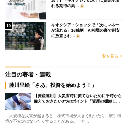
選！】「キオクシアの次」に資金が流
れる期待の高…
キオクシア・ショックで「次にマネー
10
が流れる」16銘柄 AI相場の裏で割安
に放置され…
一覧を見る
注目の著者・連載
藤川里絵「さあ、投資を始めよう！」
【資産運用】大災害時に慌てないために平時から
備えておきたい3つのポイント「資産の棚卸し…
大規模な災害が起きると、株式市場が大きく動いたり、取引環
境が不安定になったりすることがある。一方…