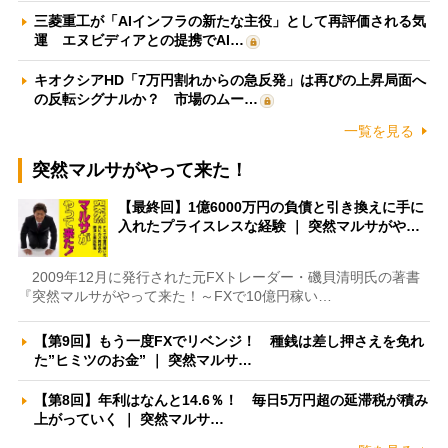
三菱重工が「AIインフラの新たな主役」として再評価される気
運 エヌビディアとの提携でAI…
キオクシアHD「7万円割れからの急反発」は再びの上昇局面へ
の反転シグナルか？ 市場のムー…
一覧を見る
突然マルサがやって来た！
【最終回】1億6000万円の負債と引き換えに手に
入れたプライスレスな経験 ｜ 突然マルサがや…
2009年12月に発行された元FXトレーダー・磯貝清明氏の著書
『突然マルサがやって来た！～FXで10億円稼い…
【第9回】もう一度FXでリベンジ！ 種銭は差し押さえを免れ
た”ヒミツのお金” ｜ 突然マルサ…
【第8回】年利はなんと14.6％！ 毎日5万円超の延滞税が積み
上がっていく ｜ 突然マルサ…