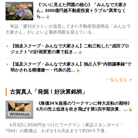
《ついに見えた問題の核心》「みんなで大家さ
ん」2000億円超不動産投資トラブル“異常なく
ら…
本誌『週刊ポスト』が追及してきた不動産投資商品「みんなで
大家さん」がいよいよ最終局面を迎えている…
【独走スクープ・みんなで大家さん】二転三転した“成田プロ
ジェクト”の計画変更の裏で起き…
【追及スクープ・みんなで大家さん】独占入手“内部議事録”で
明かされる柳瀬健一・代表の思…
一覧を見る
古賀真人「発掘！好決算銘柄」
《株価34％急落のワークマンに特大反転の期待》
6月の売上低迷を吹き飛ばす第1四半期決算、…
6月3日に8330円をつけたワークマン（東証スタンダード・
7564）の株価は、わずか1カ月あまりで約34％下落…