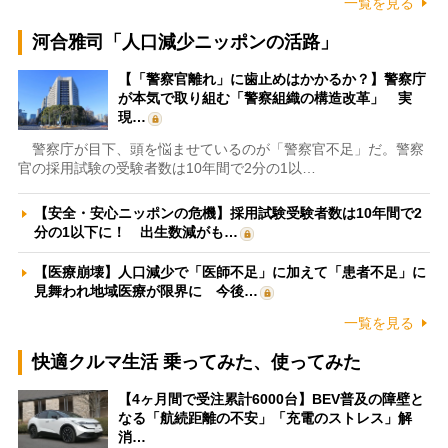
一覧を見る
河合雅司「人口減少ニッポンの活路」
【「警察官離れ」に歯止めはかかるか？】警察庁
が本気で取り組む「警察組織の構造改革」 実
現…
警察庁が目下、頭を悩ませているのが「警察官不足」だ。警察
官の採用試験の受験者数は10年間で2分の1以…
【安全・安心ニッポンの危機】採用試験受験者数は10年間で2
分の1以下に！ 出生数減がも…
【医療崩壊】人口減少で「医師不足」に加えて「患者不足」に
見舞われ地域医療が限界に 今後…
一覧を見る
快適クルマ生活 乗ってみた、使ってみた
【4ヶ月間で受注累計6000台】BEV普及の障壁と
なる「航続距離の不安」「充電のストレス」解
消…