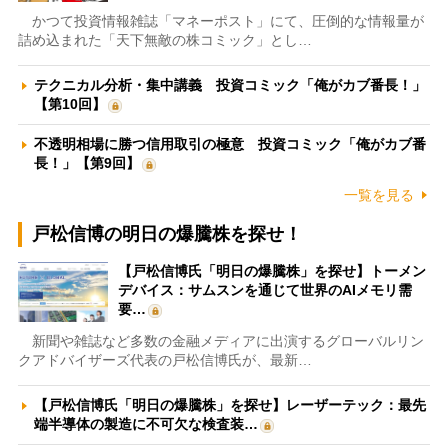
かつて投資情報雑誌「マネーポスト」にて、圧倒的な情報量が
詰め込まれた「天下無敵の株コミック」とし…
テクニカル分析・集中講義 投資コミック「俺がカブ番長！」
【第10回】
不透明相場に勝つ信用取引の極意 投資コミック「俺がカブ番
長！」【第9回】
一覧を見る
戸松信博の明日の爆騰株を探せ！
【戸松信博氏「明日の爆騰株」を探せ】トーメン
デバイス：サムスンを通じて世界のAIメモリ需
要…
新聞や雑誌など多数の金融メディアに出演するグローバルリン
クアドバイザーズ代表の戸松信博氏が、最新…
【戸松信博氏「明日の爆騰株」を探せ】レーザーテック：最先
端半導体の製造に不可欠な検査装…