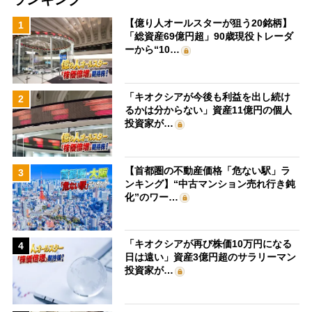
【億り人オールスターが狙う20銘柄】
1
「総資産69億円超」90歳現役トレーダ
ーから“10…
「キオクシアが今後も利益を出し続け
2
るかは分からない」資産11億円の個人
投資家が…
【首都圏の不動産価格「危ない駅」ラ
3
ンキング】“中古マンション売れ行き鈍
化”のワー…
「キオクシアが再び株価10万円になる
4
日は遠い」資産3億円超のサラリーマン
投資家が…