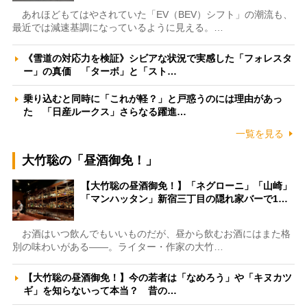
あれほどもてはやされていた「EV（BEV）シフト」の潮流も、
最近では減速基調になっているように見える。…
《雪道の対応力を検証》シビアな状況で実感した「フォレスタ
ー」の真価 「ターボ」と「スト…
乗り込むと同時に「これが軽？」と戸惑うのには理由があっ
た 「日産ルークス」さらなる躍進…
一覧を見る
大竹聡の「昼酒御免！」
【大竹聡の昼酒御免！】「ネグローニ」「山崎」
「マンハッタン」新宿三丁目の隠れ家バーで1…
お酒はいつ飲んでもいいものだが、昼から飲むお酒にはまた格
別の味わいがある――。ライター・作家の大竹…
【大竹聡の昼酒御免！】今の若者は「なめろう」や「キヌカツ
ギ」を知らないって本当？ 昔の…