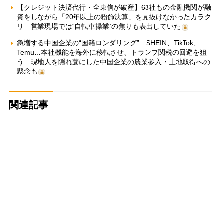
【クレジット決済代行・全東信が破産】63社もの金融機関が融
資をしながら「20年以上の粉飾決算」を見抜けなかったカラク
リ 営業現場では“自転車操業”の焦りも表出していた
急増する中国企業の“国籍ロンダリング” SHEIN、TikTok、
Temu…本社機能を海外に移転させ、トランプ関税の回避を狙
う 現地人を隠れ蓑にした中国企業の農業参入・土地取得への
懸念も
関連記事