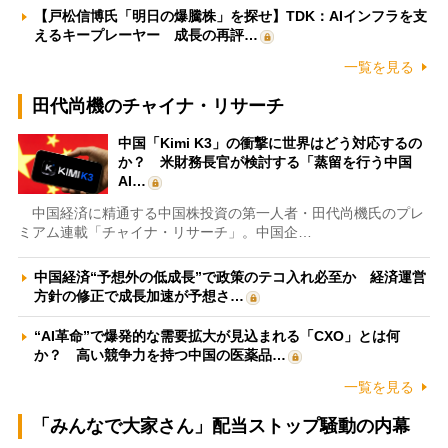
【戸松信博氏「明日の爆騰株」を探せ】TDK：AIインフラを支
えるキープレーヤー 成長の再評…
一覧を見る
田代尚機のチャイナ・リサーチ
中国「Kimi K3」の衝撃に世界はどう対応するの
か？ 米財務長官が検討する「蒸留を行う中国
AI…
中国経済に精通する中国株投資の第一人者・田代尚機氏のプレ
ミアム連載「チャイナ・リサーチ」。中国企…
中国経済“予想外の低成長”で政策のテコ入れ必至か 経済運営
方針の修正で成長加速が予想さ…
“AI革命”で爆発的な需要拡大が見込まれる「CXO」とは何
か？ 高い競争力を持つ中国の医薬品…
一覧を見る
「みんなで大家さん」配当ストップ騒動の内幕