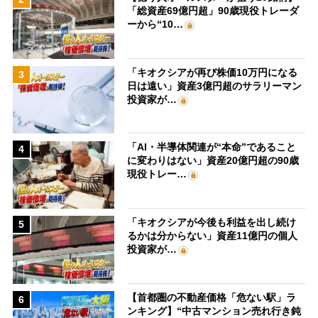
「総資産69億円超」90歳現役トレーダ
ーから“10…
「キオクシアが再び株価10万円になる
3
日は遠い」資産3億円超のサラリーマン
投資家が…
「AI・半導体関連が“本命”であること
4
に変わりはない」資産20億円超の90歳
現役トレー…
「キオクシアが今後も利益を出し続け
5
るかは分からない」資産11億円の個人
投資家が…
【首都圏の不動産価格「危ない駅」ラ
6
ンキング】“中古マンション売れ行き鈍