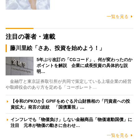
一覧を見る
注目の著者・連載
藤川里絵「さあ、投資を始めよう！」
5年ぶり改訂の「CGコード」、何が変わったのか
ポイントを解説 企業に成長投資の具体的な説
明…
金融庁と東京証券取引所が共同で策定している上場企業の経営
や取締役会のあり方を定める「コーポレート…
【令和のPKOか】GPIFをめぐる片山財務相の「円資産への投
資拡大」発言の波紋 「国債重視」…
インフレでも「物価負け」しない金融商品「物価連動国債」に
注目 元本が物価の動きに合わせ…
一覧を見る