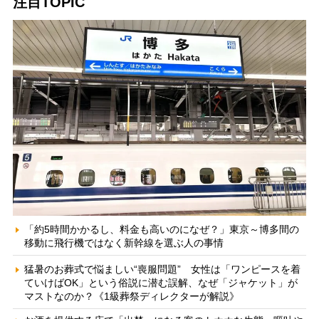
注目TOPIC
「約5時間かかるし、料金も高いのになぜ？」東京～博多間の
移動に飛行機ではなく新幹線を選ぶ人の事情
猛暑のお葬式で悩ましい“喪服問題” 女性は「ワンピースを着
ていけばOK」という俗説に潜む誤解、なぜ「ジャケット」が
マストなのか？《1級葬祭ディレクターが解説》