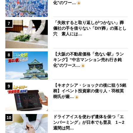
化”のワー…
「失敗すると取り返しがつかない」葬
7
儀社の手を借りない「DIY葬」の落とし
穴 素人には…
【大阪の不動産価格「危ない駅」ラン
8
キング】“中古マンション売れ行き鈍
化”のワース…
【キオクシア・ショックの後に狙う5銘
9
柄】イベント投資家の億り人・羽根英
樹氏が厳…
ドライアイスを使わず遺体を保つ「エ
10
ンバーミング」が日本でも普及 1～2
週間は問…