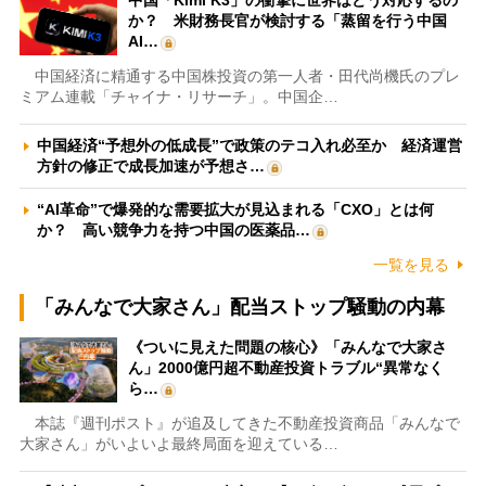
中国「Kimi K3」の衝撃に世界はどう対応するの
か？ 米財務長官が検討する「蒸留を行う中国
AI…
中国経済に精通する中国株投資の第一人者・田代尚機氏のプレ
ミアム連載「チャイナ・リサーチ」。中国企…
中国経済“予想外の低成長”で政策のテコ入れ必至か 経済運営
方針の修正で成長加速が予想さ…
“AI革命”で爆発的な需要拡大が見込まれる「CXO」とは何
か？ 高い競争力を持つ中国の医薬品…
一覧を見る
「みんなで大家さん」配当ストップ騒動の内幕
《ついに見えた問題の核心》「みんなで大家さ
ん」2000億円超不動産投資トラブル“異常なく
ら…
本誌『週刊ポスト』が追及してきた不動産投資商品「みんなで
大家さん」がいよいよ最終局面を迎えている…