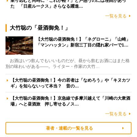
乗り込むと同時に「これが軽？」と戸惑うのには理由があっ
た 「日産ルークス」さらなる躍進…
一覧を見る
大竹聡の「昼酒御免！」
【大竹聡の昼酒御免！】「ネグローニ」「山崎」
「マンハッタン」新宿三丁目の隠れ家バーで1…
お酒はいつ飲んでもいいものだが、昼から飲むお酒にはまた格
別の味わいがある――。ライター・作家の大竹…
【大竹聡の昼酒御免！】今の若者は「なめろう」や「キヌカツ
ギ」を知らないって本当？ 昔の…
【大竹聡の昼酒御免！】京急線で多摩川越えて「川崎の大衆酒
場」へと昼酒旅 押し寄せるノス…
一覧を見る
著者・連載の一覧を見る