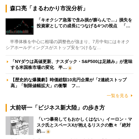
森口亮「まるわかり市況分析」
「キオクシア急落で含み損が膨らんで…」損失を
投資家としての成長につなげる4つの視点 「…
半導体株を中心に相場の調整色が強まり、7月中旬にはキオク
シアホールディングスがストップ安をつけるな…
「NYダウは高値更新、ナスダック・S&P500は足踏み」が意味
する米国株市場の変化 半…
【歴史的な爆騰劇】時価総額10兆円企業が「2連続ストップ
高」「制限値幅拡大」の衝撃 フ…
一覧を見る
大前研一「ビジネス新大陸」の歩き方
「いつ暴発してもおかしくはない」イーロン・マ
スク氏とスペースXが抱えるリスクの数々「絶対
的…