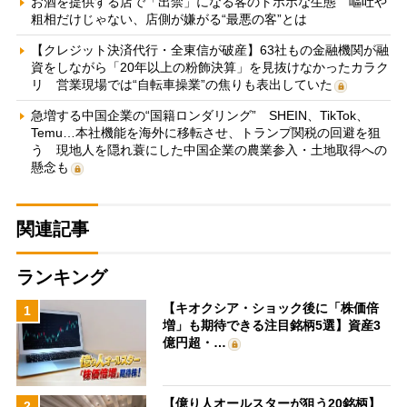
お酒を提供する店で「出禁」になる客のトホホな生態 嘔吐や
粗相だけじゃない、店側が嫌がる“最悪の客”とは
【クレジット決済代行・全東信が破産】63社もの金融機関が融
資をしながら「20年以上の粉飾決算」を見抜けなかったカラク
リ 営業現場では“自転車操業”の焦りも表出していた
急増する中国企業の“国籍ロンダリング” SHEIN、TikTok、
Temu…本社機能を海外に移転させ、トランプ関税の回避を狙
う 現地人を隠れ蓑にした中国企業の農業参入・土地取得への
懸念も
関連記事
ランキング
【キオクシア・ショック後に「株価倍
1
増」も期待できる注目銘柄5選】資産3
億円超・…
【億り人オールスターが狙う20銘柄】
2