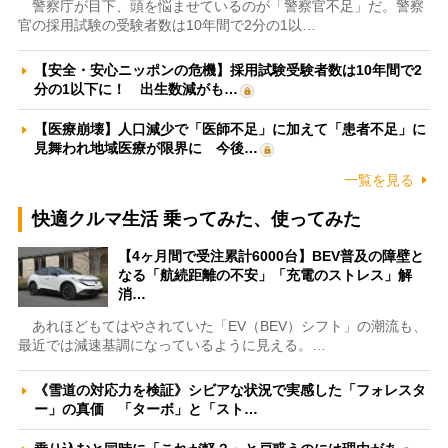
警察庁が目下、頭を悩ませているのが「警察官不足」だ。警察
官の採用試験の受験者数は10年間で2分の1以…
【安全・安心ニッポンの危機】採用試験受験者数は10年間で2
分の1以下に！ 出生数減がも…
【医療崩壊】人口減少で「医師不足」に加えて「患者不足」に
見舞われ地域医療が限界に 今後…
一覧を見る
快適クルマ生活 乗ってみた、使ってみた
【4ヶ月間で受注累計6000台】BEV普及の障壁と
なる「航続距離の不安」「充電のストレス」解
消…
あれほどもてはやされていた「EV（BEV）シフト」の潮流も、
最近では減速基調になっているように見える。…
《雪道の対応力を検証》シビアな状況で実感した「フォレスタ
ー」の真価 「ターボ」と「スト…