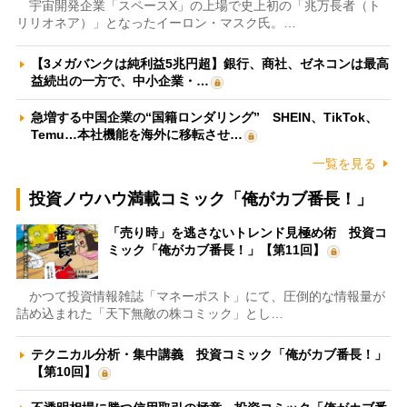
宇宙開発企業「スペースX」の上場で史上初の「兆万長者（ト
リリオネア）」となったイーロン・マスク氏。…
【3メガバンクは純利益5兆円超】銀行、商社、ゼネコンは最高
益続出の一方で、中小企業・…
急増する中国企業の“国籍ロンダリング” SHEIN、TikTok、
Temu…本社機能を海外に移転させ…
一覧を見る
投資ノウハウ満載コミック「俺がカブ番長！」
「売り時」を逃さないトレンド見極め術 投資コ
ミック「俺がカブ番長！」【第11回】
かつて投資情報雑誌「マネーポスト」にて、圧倒的な情報量が
詰め込まれた「天下無敵の株コミック」とし…
テクニカル分析・集中講義 投資コミック「俺がカブ番長！」
【第10回】