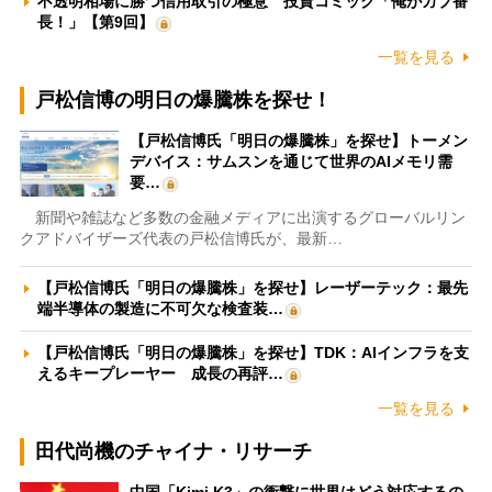
不透明相場に勝つ信用取引の極意 投資コミック「俺がカブ番
長！」【第9回】
一覧を見る
戸松信博の明日の爆騰株を探せ！
【戸松信博氏「明日の爆騰株」を探せ】トーメン
デバイス：サムスンを通じて世界のAIメモリ需
要…
新聞や雑誌など多数の金融メディアに出演するグローバルリン
クアドバイザーズ代表の戸松信博氏が、最新…
【戸松信博氏「明日の爆騰株」を探せ】レーザーテック：最先
端半導体の製造に不可欠な検査装…
【戸松信博氏「明日の爆騰株」を探せ】TDK：AIインフラを支
えるキープレーヤー 成長の再評…
一覧を見る
田代尚機のチャイナ・リサーチ