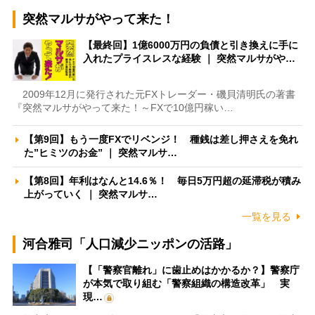
突然マルサがやって来た！
【最終回】1億6000万円の負債と引き換えに手に
入れたプライスレスな経験 ｜ 突然マルサがや…
2009年12月に発行された元FXトレーダー・磯貝清明氏の著書
『突然マルサがやって来た！～FXで10億円稼い…
【第9回】もう一度FXでリベンジ！ 種銭は差し押さえを免れ
た”ヒミツのお金” ｜ 突然マルサ…
【第8回】年利はなんと14.6％！ 毎日5万円超の延滞税が積み
上がっていく ｜ 突然マルサ…
一覧を見る
河合雅司「人口減少ニッポンの活路」
【「警察官離れ」に歯止めはかかるか？】警察庁
が本気で取り組む「警察組織の構造改革」 実
現…