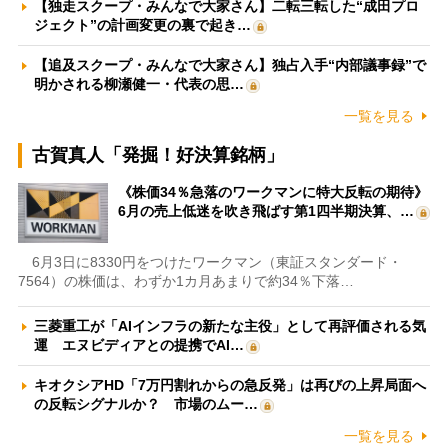
【独走スクープ・みんなで大家さん】二転三転した“成田プロ
ジェクト”の計画変更の裏で起き…
【追及スクープ・みんなで大家さん】独占入手“内部議事録”で
明かされる柳瀬健一・代表の思…
一覧を見る
古賀真人「発掘！好決算銘柄」
《株価34％急落のワークマンに特大反転の期待》
6月の売上低迷を吹き飛ばす第1四半期決算、…
6月3日に8330円をつけたワークマン（東証スタンダード・
7564）の株価は、わずか1カ月あまりで約34％下落…
三菱重工が「AIインフラの新たな主役」として再評価される気
運 エヌビディアとの提携でAI…
キオクシアHD「7万円割れからの急反発」は再びの上昇局面へ
の反転シグナルか？ 市場のムー…
一覧を見る