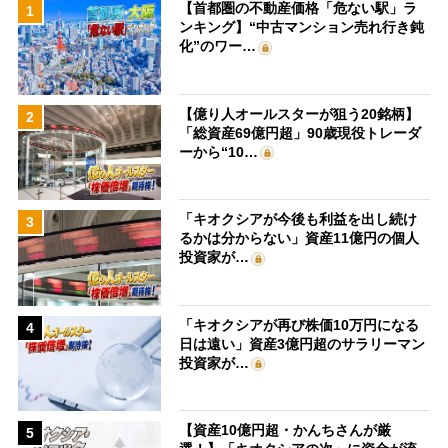
【首都圏の不動産価格「危ない駅」ラ
1
ンキング】“中古マンション売れ行き鈍
化”のワー…
【億り人オールスターが狙う20銘柄】
2
「総資産69億円超」90歳現役トレーダ
ーから“10…
「キオクシアが今後も利益を出し続け
3
るかは分からない」資産11億円の個人
投資家が…
「キオクシアが再び株価10万円になる
4
日は遠い」資産3億円超のサラリーマン
投資家が…
【資産10億円超・かんちさんが厳
5