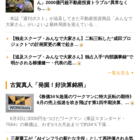
ん」2000億円超不動産投資トラブル“異常なく
ら…
本誌『週刊ポスト』が追及してきた不動産投資商品「みんなで
大家さん」がいよいよ最終局面を迎えている…
【独走スクープ・みんなで大家さん】二転三転した“成田プロ
ジェクト”の計画変更の裏で起き…
【追及スクープ・みんなで大家さん】独占入手“内部議事録”で
明かされる柳瀬健一・代表の思…
一覧を見る
古賀真人「発掘！好決算銘柄」
《株価34％急落のワークマンに特大反転の期待》
6月の売上低迷を吹き飛ばす第1四半期決算、…
6月3日に8330円をつけたワークマン（東証スタンダード・
7564）の株価は、わずか1カ月あまりで約34％下落…
三菱重工が「AIインフラの新たな主役」として再評価される気