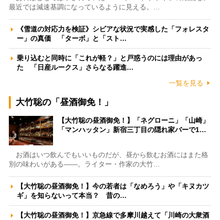
最近では減速基調になっているように見える。…
《雪道の対応力を検証》シビアな状況で実感した「フォレスタ
ー」の真価 「ターボ」と「スト…
乗り込むと同時に「これが軽？」と戸惑うのには理由があっ
た 「日産ルークス」さらなる躍進…
一覧を見る
大竹聡の「昼酒御免！」
【大竹聡の昼酒御免！】「ネグローニ」「山崎」
「マンハッタン」新宿三丁目の隠れ家バーで1…
お酒はいつ飲んでもいいものだが、昼から飲むお酒にはまた格
別の味わいがある――。ライター・作家の大竹…
【大竹聡の昼酒御免！】今の若者は「なめろう」や「キヌカツ
ギ」を知らないって本当？ 昔の…
【大竹聡の昼酒御免！】京急線で多摩川越えて「川崎の大衆酒