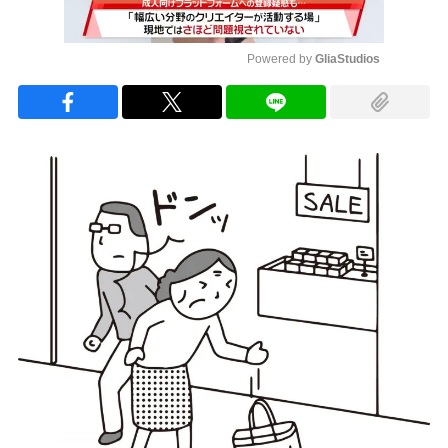
Powered by 
GliaStudios
Mute