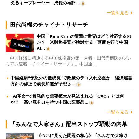
えるキープレーヤー 成長の再評…
一覧を見る
田代尚機のチャイナ・リサーチ
中国「Kimi K3」の衝撃に世界はどう対応するの
か？ 米財務長官が検討する「蒸留を行う中国
AI…
中国経済に精通する中国株投資の第一人者・田代尚機氏のプレ
ミアム連載「チャイナ・リサーチ」。中国企…
中国経済“予想外の低成長”で政策のテコ入れ必至か 経済運営
方針の修正で成長加速が予想さ…
“AI革命”で爆発的な需要拡大が見込まれる「CXO」とは何
か？ 高い競争力を持つ中国の医薬品…
一覧を見る
「みんなで大家さん」配当ストップ騒動の内幕
《ついに見えた問題の核心》「みんなで大家さ