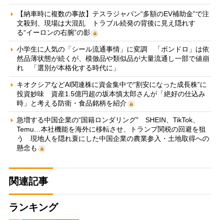
【納車時に複数の事故】テスラジャパン“多額のEV補助金”で注
文殺到、現場は大混乱 トラブル続発の背後に見え隠れす
る“イーロンの右腕”の影
小学生に人気の「シール流通事情」に変調 「ボンドロ」は依
然品薄状態が続くが、模倣品や類似品が大量流通し一部で値崩
れ 「選別が本格化する時代に」
キオクシアなどAI関連株に資金集中で“割安になった成長株”に
投資妙味 資産1.5億円超の坂本慎太郎さんが「絶好の仕込み
時」と考える防衛・食品銘柄を紹介
急増する中国企業の“国籍ロンダリング” SHEIN、TikTok、
Temu…本社機能を海外に移転させ、トランプ関税の回避を狙
う 現地人を隠れ蓑にした中国企業の農業参入・土地取得への
懸念も
関連記事
ランキング