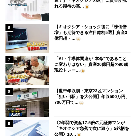
選！】「キオクシアの次」に資金が流
れる期待の高…
【キオクシア・ショック後に「株価倍
6
増」も期待できる注目銘柄5選】資産3
億円超・…
「AI・半導体関連が“本命”であること
7
に変わりはない」資産20億円超の90歳
現役トレー…
【世帯年収別・東京23区マンション
8
「狙い目駅」を大公開】年収500万円、
700万円で…
《2年弱で資産17.5倍の元証券マンが
9
「キオクシア急落で次に狙う」5銘柄を
公開》10…