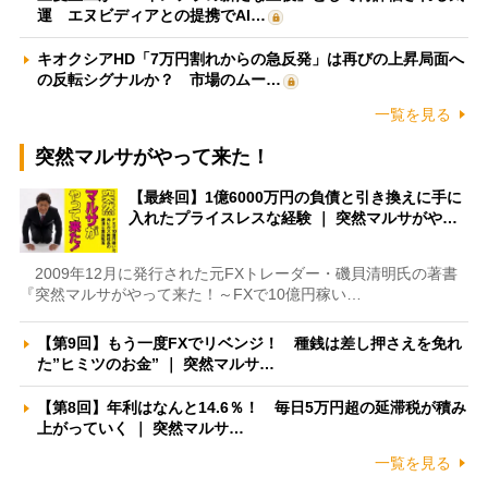
運 エヌビディアとの提携でAI…
キオクシアHD「7万円割れからの急反発」は再びの上昇局面へ
の反転シグナルか？ 市場のムー…
一覧を見る
突然マルサがやって来た！
【最終回】1億6000万円の負債と引き換えに手に
入れたプライスレスな経験 ｜ 突然マルサがや…
2009年12月に発行された元FXトレーダー・磯貝清明氏の著書
『突然マルサがやって来た！～FXで10億円稼い…
【第9回】もう一度FXでリベンジ！ 種銭は差し押さえを免れ
た”ヒミツのお金” ｜ 突然マルサ…
【第8回】年利はなんと14.6％！ 毎日5万円超の延滞税が積み
上がっていく ｜ 突然マルサ…
一覧を見る