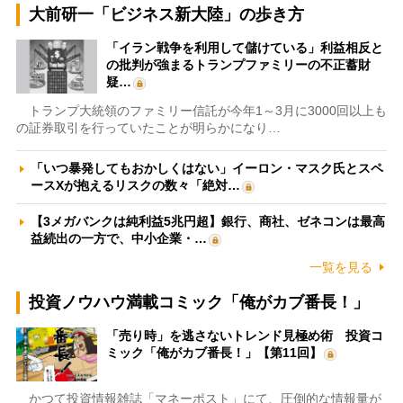
大前研一「ビジネス新大陸」の歩き方
「イラン戦争を利用して儲けている」利益相反と
の批判が強まるトランプファミリーの不正蓄財
疑…
トランプ大統領のファミリー信託が今年1～3月に3000回以上も
の証券取引を行っていたことが明らかになり…
「いつ暴発してもおかしくはない」イーロン・マスク氏とスペ
ースXが抱えるリスクの数々「絶対…
【3メガバンクは純利益5兆円超】銀行、商社、ゼネコンは最高
益続出の一方で、中小企業・…
一覧を見る
投資ノウハウ満載コミック「俺がカブ番長！」
「売り時」を逃さないトレンド見極め術 投資コ
ミック「俺がカブ番長！」【第11回】
かつて投資情報雑誌「マネーポスト」にて、圧倒的な情報量が