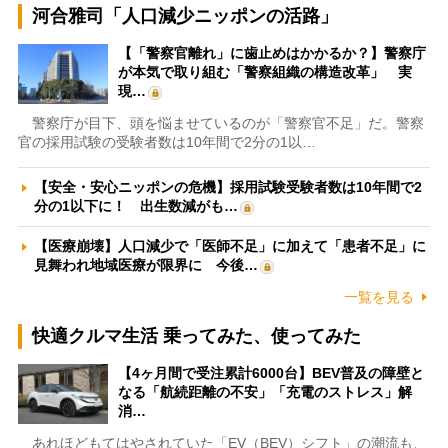
河合雅司「人口減少ニッポンの活路」
【「警察官離れ」に歯止めはかかるか？】警察庁
が本気で取り組む「警察組織の構造改革」 実
現…
警察庁が目下、頭を悩ませているのが「警察官不足」だ。警察
官の採用試験の受験者数は10年間で2分の1以…
【安全・安心ニッポンの危機】採用試験受験者数は10年間で2
分の1以下に！ 出生数減がも…
【医療崩壊】人口減少で「医師不足」に加えて「患者不足」に
見舞われ地域医療が限界に 今後…
一覧を見る
快適クルマ生活 乗ってみた、使ってみた
【4ヶ月間で受注累計6000台】BEV普及の障壁と
なる「航続距離の不安」「充電のストレス」解
消…
あれほどもてはやされていた「EV（BEV）シフト」の潮流も、