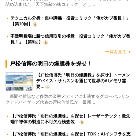
詰め込まれた「天下無敵の株コミック」とし…
テクニカル分析・集中講義 投資コミック「俺がカブ番長！」
【第10回】
不透明相場に勝つ信用取引の極意 投資コミック「俺がカブ番
長！」【第9回】
一覧を見る
戸松信博の明日の爆騰株を探せ！
【戸松信博氏「明日の爆騰株」を探せ】トーメン
デバイス：サムスンを通じて世界のAIメモリ需
要…
新聞や雑誌など多数の金融メディアに出演するグローバルリン
クアドバイザーズ代表の戸松信博氏が、最新…
【戸松信博氏「明日の爆騰株」を探せ】レーザーテック：最先
端半導体の製造に不可欠な検査装…
【戸松信博氏「明日の爆騰株」を探せ】TDK：AIインフラを支