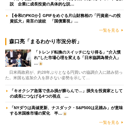
説 企業に成長投資の具体的な説…
【令和のPKOか】GPIFをめぐる片山財務相の「円資産への投
資拡大」発言の波紋 「国債重視」…
一覧を見る
森口亮「まるわかり市況分析」
「トレンド転換のスイッチになり得る」“介入慣
れ”した市場心理を変える「日米協調為替介入」
…
日米両政府が、約28年ぶりとなる円買いの協調介入に踏み切っ
た。米国も追加介入を辞さない姿勢を示して…
「キオクシア急落で含み損が膨らんで…」損失を投資家として
の成長につなげる4つの視点 …
「NYダウは高値更新、ナスダック・S&P500は足踏み」が意味
する米国株市場の変化 半…
一覧を見る