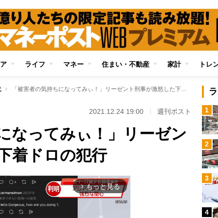
ア
ライフ
マネー
住まい・不動産
家計
トレ
代
「被害者の気持ちになってみぃ！」リーゼント刑事が激怒した下着ドロの犯行
ラ
1
2021.12.24 19:00
週刊ポスト
になってみぃ！」リーゼン
2
下着ドロの犯行
3
もっと見る
arrow_forward_ios
4