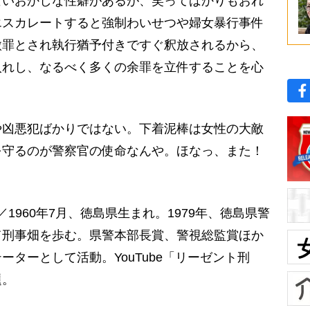
いおかしな性癖があるが、笑ってばかりもおれ
エスカレートすると強制わいせつや婦女暴行事件
微罪とされ執行猶予付きですぐ釈放されるから、
入れし、なるべく多くの余罪を立件することを心
凶悪犯ばかりではない。下着泥棒は女性の大敵
を守るのが警察官の使命なんや。ほなっ、また！
1960年7月、徳島県生まれ。1979年、徳島県警
て刑事畑を歩む。県警本部長賞、警視総監賞ほか
ターとして活動。YouTube「リーゼント刑
題。