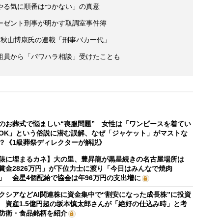
やる気に順番はつかない」の真意
ーゼント刑事が明かす取調室事件簿
と秋山博康氏の連載「刑事バカ一代」
組員から「パワハラ相談」受けたことも
のお葬式で悩ましい“喪服問題” 女性は「ワンピースを着てい
OK」という俗説に潜む誤解、なぜ「ジャケット」がマストな
？《1級葬祭ディレクターが解説》
俵に埋まるカネ】大の里、豊昇龍が黒星続きの名古屋場所は
賞金2826万円」が下位力士に渡り「今日はみんなで焼肉
」 金星4個配給で協会は年96万円の支出増に
クシアなどAI関連株に資金集中で“割安になった成長株”に投資
 資産1.5億円超の坂本慎太郎さんが「絶好の仕込み時」と考
防衛・食品銘柄を紹介