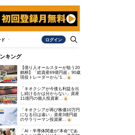
ンド
ログイン
ンキング
【億り人オールスターが狙う20
銘柄】「総資産69億円超」90歳
現役トレーダーから“1…
「キオクシアが今後も利益を出
し続けるかは分からない」資産
11億円の個人投資家…
「キオクシアが再び株価10万円
になる日は遠い」資産3億円超
のサラリーマン投資家…
「AI・半導体関連が“本命”であ