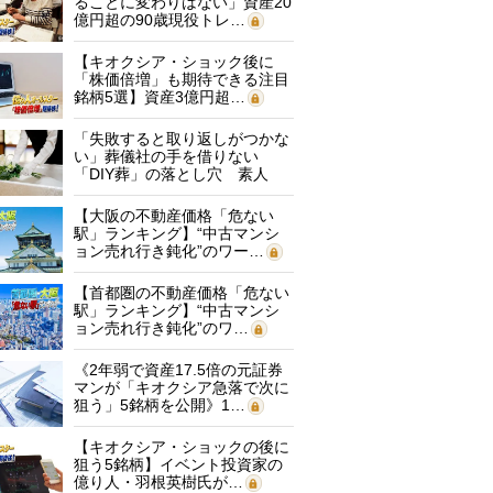
ることに変わりはない」資産20
億円超の90歳現役トレ…
【キオクシア・ショック後に
「株価倍増」も期待できる注目
銘柄5選】資産3億円超…
「失敗すると取り返しがつかな
い」葬儀社の手を借りない
「DIY葬」の落とし穴 素人
に…
【大阪の不動産価格「危ない
駅」ランキング】“中古マンシ
ョン売れ行き鈍化”のワー…
【首都圏の不動産価格「危ない
駅」ランキング】“中古マンシ
ョン売れ行き鈍化”のワ…
《2年弱で資産17.5倍の元証券
マンが「キオクシア急落で次に
狙う」5銘柄を公開》1…
【キオクシア・ショックの後に
狙う5銘柄】イベント投資家の
億り人・羽根英樹氏が…