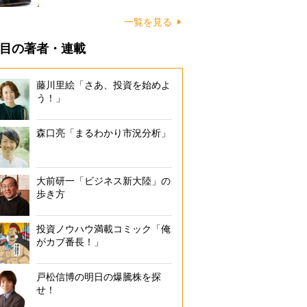
一覧を見る
目の著者・連載
藤川里絵「さあ、投資を始めよ
う！」
森口亮「まるわかり市況分析」
大前研一「ビジネス新大陸」の
歩き方
投資ノウハウ満載コミック「俺
がカブ番長！」
戸松信博の明日の爆騰株を探
せ！