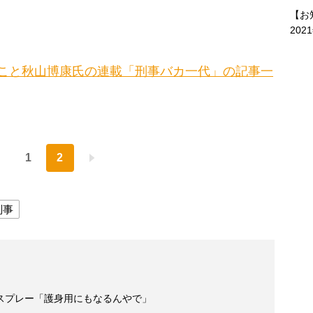
【お
202
こと秋山博康氏の連載「刑事バカ一代」の記事一
1
2
刑事
スプレー「護身用にもなるんやで」