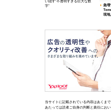
い隠す“不透明すぎる巨大な数
急増
字”
Te
現地
当サイトに記載されている内容はあくまで
あたっては読者ご自身の判断と責任におい