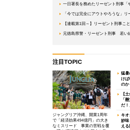
一日署長を務めたリーゼント刑事「
「今では完全にアウトやろうな」リ
【連載第1回～】リーゼント刑事こ
元徳島県警・リーゼント刑事 若い
注目TOPIC
猛暑
けば
のか
【土
「懸
だ！
ジャングリア沖縄、開業1周年
キオ
で「経済効果494億円」の大き
妙味
なミスリード 事業の苦戦を覆
える