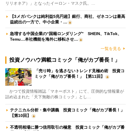
リリオネア）」となったイーロン・マスク氏。…
【3メガバンクは純利益5兆円超】銀行、商社、ゼネコンは最高
益続出の一方で、中小企業・…
急増する中国企業の“国籍ロンダリング” SHEIN、TikTok、
Temu…本社機能を海外に移転させ…
一覧を見る
投資ノウハウ満載コミック「俺がカブ番長！」
「売り時」を逃さないトレンド見極め術 投資コ
ミック「俺がカブ番長！」【第11回】
かつて投資情報雑誌「マネーポスト」にて、圧倒的な情報量が
詰め込まれた「天下無敵の株コミック」とし…
テクニカル分析・集中講義 投資コミック「俺がカブ番長！」
【第10回】
不透明相場に勝つ信用取引の極意 投資コミック「俺がカブ番