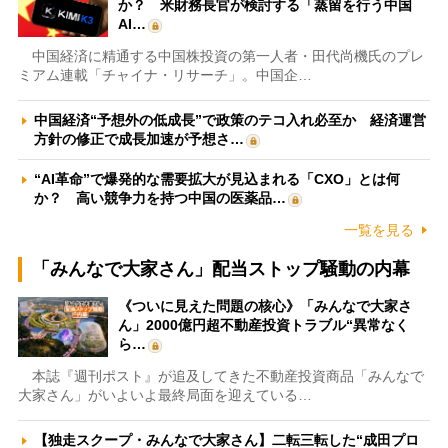
か？ 米財務長官が検討する「蒸留を行う中国
AI…
中国経済に精通する中国株投資の第一人者・田代尚機氏のプレ
ミアム連載「チャイナ・リサーチ」。中国企…
中国経済“予想外の低成長”で政策のテコ入れ必至か 経済運営
方針の修正で成長加速が予想さ…
“AI革命”で爆発的な需要拡大が見込まれる「CXO」とは何
か？ 高い競争力を持つ中国の医薬品…
一覧を見る
「みんなで大家さん」配当ストップ騒動の内幕
《ついに見えた問題の核心》「みんなで大家さ
ん」2000億円超不動産投資トラブル“異常なく
ら…
本誌『週刊ポスト』が追及してきた不動産投資商品「みんなで
大家さん」がいよいよ最終局面を迎えている…
【独走スクープ・みんなで大家さん】二転三転した“成田プロ