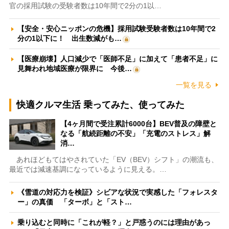
官の採用試験の受験者数は10年間で2分の1以…
【安全・安心ニッポンの危機】採用試験受験者数は10年間で2
分の1以下に！ 出生数減がも…
【医療崩壊】人口減少で「医師不足」に加えて「患者不足」に
見舞われ地域医療が限界に 今後…
一覧を見る
快適クルマ生活 乗ってみた、使ってみた
【4ヶ月間で受注累計6000台】BEV普及の障壁と
なる「航続距離の不安」「充電のストレス」解
消…
あれほどもてはやされていた「EV（BEV）シフト」の潮流も、
最近では減速基調になっているように見える。…
《雪道の対応力を検証》シビアな状況で実感した「フォレスタ
ー」の真価 「ターボ」と「スト…
乗り込むと同時に「これが軽？」と戸惑うのには理由があっ