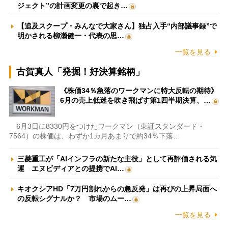
ジェクト”の計画変更の裏で起き…
【追及スクープ・みんなで大家さん】独占入手“内部議事録”で
明かされる柳瀬健一・代表の思…
一覧を見る
古賀真人「発掘！好決算銘柄」
《株価34％急落のワークマンに特大反転の期待》
6月の売上低迷を吹き飛ばす第1四半期決算、…
6月3日に8330円をつけたワークマン（東証スタンダード・
7564）の株価は、わずか1カ月あまりで約34％下落…
三菱重工が「AIインフラの新たな主役」として再評価される気
運 エヌビディアとの提携でAI…
キオクシアHD「7万円割れからの急反発」は再びの上昇局面へ
の反転シグナルか？ 市場のムー…
一覧を見る