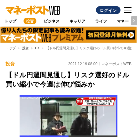
ログイン
トップ
投資
ビジネス
キャリア
ライフ
マネー
トップ
投資
FX
【ドル円週間見通し】リスク選好のドル買い縮小で今週は伸
投資
2021.12.19 08:00
マネーポストWEB
【ドル円週間見通し】リスク選好のドル
買い縮小で今週は伸び悩みか