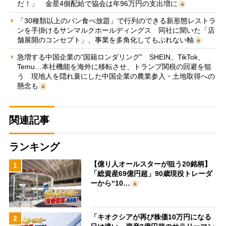
だ！」 金星4個配給で協会は年96万円の支出増に
「30種類以上のパン食べ放題」で行列のできる新形態レストラ
ンを手掛けるサンマルクホールディングス 同社に聞いた「店
舗展開のコンセプト」、事業を多角化してもぶれない軸
急増する中国企業の“国籍ロンダリング” SHEIN、TikTok、
Temu…本社機能を海外に移転させ、トランプ関税の回避を狙
う 現地人を隠れ蓑にした中国企業の農業参入・土地取得への
懸念も
関連記事
ランキング
【億り人オールスターが狙う20銘柄】
1
「総資産69億円超」90歳現役トレーダ
ーから“10…
「キオクシアが再び株価10万円になる
2