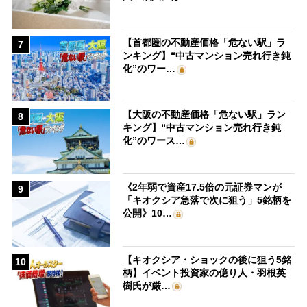
【首都圏の不動産価格「危ない駅」ラ
7
ンキング】“中古マンション売れ行き鈍
化”のワー…
【大阪の不動産価格「危ない駅」ラン
8
キング】“中古マンション売れ行き鈍
化”のワース…
《2年弱で資産17.5倍の元証券マンが
9
「キオクシア急落で次に狙う」5銘柄を
公開》10…
【キオクシア・ショックの後に狙う5銘
10
柄】イベント投資家の億り人・羽根英
樹氏が厳…