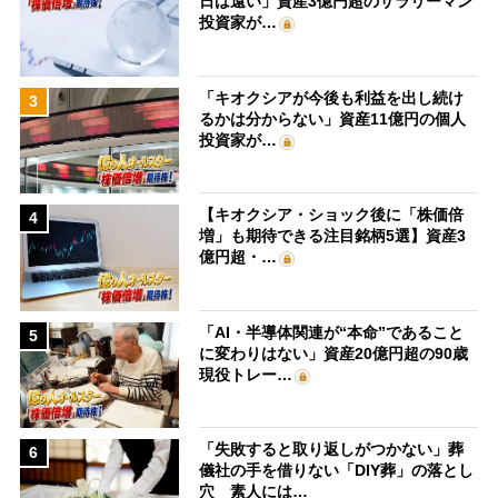
日は遠い」資産3億円超のサラリーマン
投資家が…
「キオクシアが今後も利益を出し続け
3
るかは分からない」資産11億円の個人
投資家が…
【キオクシア・ショック後に「株価倍
4
増」も期待できる注目銘柄5選】資産3
億円超・…
「AI・半導体関連が“本命”であること
5
に変わりはない」資産20億円超の90歳
現役トレー…
「失敗すると取り返しがつかない」葬
6
儀社の手を借りない「DIY葬」の落とし
穴 素人には…