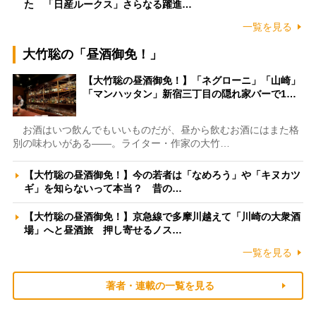
た 「日産ルークス」さらなる躍進…
一覧を見る
大竹聡の「昼酒御免！」
【大竹聡の昼酒御免！】「ネグローニ」「山崎」
「マンハッタン」新宿三丁目の隠れ家バーで1…
お酒はいつ飲んでもいいものだが、昼から飲むお酒にはまた格
別の味わいがある――。ライター・作家の大竹…
【大竹聡の昼酒御免！】今の若者は「なめろう」や「キヌカツ
ギ」を知らないって本当？ 昔の…
【大竹聡の昼酒御免！】京急線で多摩川越えて「川崎の大衆酒
場」へと昼酒旅 押し寄せるノス…
一覧を見る
著者・連載の一覧を見る