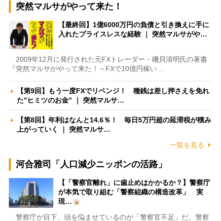
突然マルサがやって来た！
【最終回】1億6000万円の負債と引き換えに手に
入れたプライスレスな経験 ｜ 突然マルサがや…
2009年12月に発行された元FXトレーダー・磯貝清明氏の著書
『突然マルサがやって来た！～FXで10億円稼い…
【第9回】もう一度FXでリベンジ！ 種銭は差し押さえを免れ
た”ヒミツのお金” ｜ 突然マルサ…
【第8回】年利はなんと14.6％！ 毎日5万円超の延滞税が積み
上がっていく ｜ 突然マルサ…
一覧を見る
河合雅司「人口減少ニッポンの活路」
【「警察官離れ」に歯止めはかかるか？】警察庁
が本気で取り組む「警察組織の構造改革」 実
現…
警察庁が目下、頭を悩ませているのが「警察官不足」だ。警察