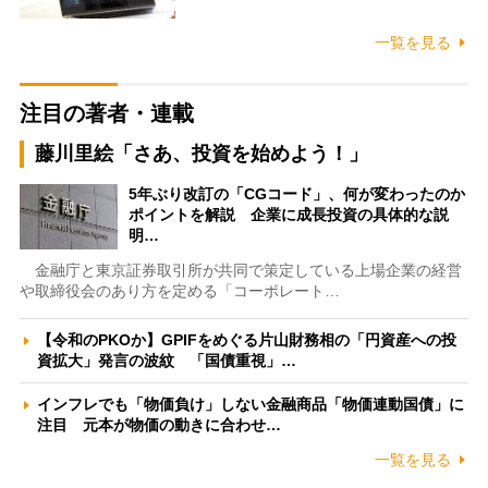
一覧を見る
注目の著者・連載
藤川里絵「さあ、投資を始めよう！」
5年ぶり改訂の「CGコード」、何が変わったのか
ポイントを解説 企業に成長投資の具体的な説
明…
金融庁と東京証券取引所が共同で策定している上場企業の経営
や取締役会のあり方を定める「コーポレート…
【令和のPKOか】GPIFをめぐる片山財務相の「円資産への投
資拡大」発言の波紋 「国債重視」…
インフレでも「物価負け」しない金融商品「物価連動国債」に
注目 元本が物価の動きに合わせ…
一覧を見る