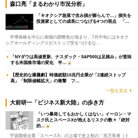
森口亮「まるわかり市況分析」
「キオクシア急落で含み損が膨らんで…」損失を
投資家としての成長につなげる4つの視点 「…
半導体株を中心に相場の調整色が強まり、7月中旬にはキオク
シアホールディングスがストップ安をつけるな…
「NYダウは高値更新、ナスダック・S&P500は足踏み」が意味
する米国株市場の変化 半…
【歴史的な爆騰劇】時価総額10兆円企業が「2連続ストップ
高」「制限値幅拡大」の衝撃 フ…
一覧を見る
大前研一「ビジネス新大陸」の歩き方
「いつ暴発してもおかしくはない」イーロン・マ
スク氏とスペースXが抱えるリスクの数々「絶対
的…
宇宙開発企業「スペースX」の上場で史上初の「兆万長者（ト