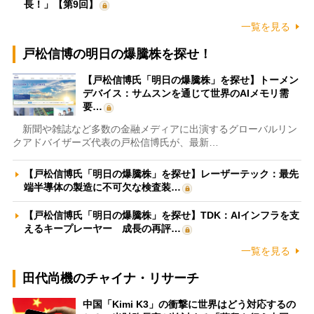
長！」【第9回】
一覧を見る
戸松信博の明日の爆騰株を探せ！
【戸松信博氏「明日の爆騰株」を探せ】トーメン
デバイス：サムスンを通じて世界のAIメモリ需
要…
新聞や雑誌など多数の金融メディアに出演するグローバルリン
クアドバイザーズ代表の戸松信博氏が、最新…
【戸松信博氏「明日の爆騰株」を探せ】レーザーテック：最先
端半導体の製造に不可欠な検査装…
【戸松信博氏「明日の爆騰株」を探せ】TDK：AIインフラを支
えるキープレーヤー 成長の再評…
一覧を見る
田代尚機のチャイナ・リサーチ
中国「Kimi K3」の衝撃に世界はどう対応するの