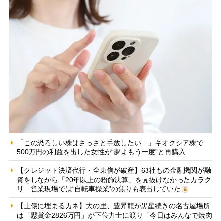
「この恐ろしい株はさっさと手放したい…」キオクシア株で
500万円の利益を出した女性が“夢よもう一度”と再購入
【クレジット決済代行・全東信が破産】63社もの金融機関が融
資をしながら「20年以上の粉飾決算」を見抜けなかったカラク
リ 営業現場では“自転車操業”の焦りも表出していた
【土俵に埋まるカネ】大の里、豊昇龍が黒星続きの名古屋場所
は「懸賞金2826万円」が下位力士に渡り「今日はみんなで焼肉