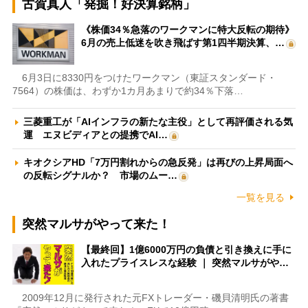
古賀真人「発掘！好決算銘柄」
《株価34％急落のワークマンに特大反転の期待》
6月の売上低迷を吹き飛ばす第1四半期決算、…
6月3日に8330円をつけたワークマン（東証スタンダード・
7564）の株価は、わずか1カ月あまりで約34％下落…
三菱重工が「AIインフラの新たな主役」として再評価される気
運 エヌビディアとの提携でAI…
キオクシアHD「7万円割れからの急反発」は再びの上昇局面へ
の反転シグナルか？ 市場のムー…
一覧を見る
突然マルサがやって来た！
【最終回】1億6000万円の負債と引き換えに手に
入れたプライスレスな経験 ｜ 突然マルサがや…
2009年12月に発行された元FXトレーダー・磯貝清明氏の著書