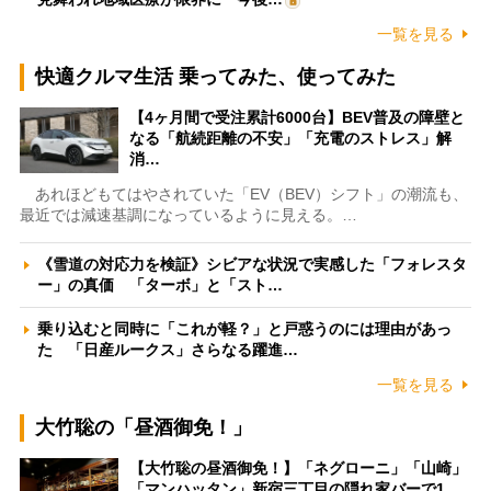
一覧を見る
快適クルマ生活 乗ってみた、使ってみた
【4ヶ月間で受注累計6000台】BEV普及の障壁と
なる「航続距離の不安」「充電のストレス」解
消…
あれほどもてはやされていた「EV（BEV）シフト」の潮流も、
最近では減速基調になっているように見える。…
《雪道の対応力を検証》シビアな状況で実感した「フォレスタ
ー」の真価 「ターボ」と「スト…
乗り込むと同時に「これが軽？」と戸惑うのには理由があっ
た 「日産ルークス」さらなる躍進…
一覧を見る
大竹聡の「昼酒御免！」
【大竹聡の昼酒御免！】「ネグローニ」「山崎」
「マンハッタン」新宿三丁目の隠れ家バーで1…