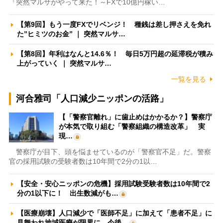
『突然マルサがやって来た！～FXで10億円稼い…
【第9回】もう一度FXでリベンジ！ 種銭は差し押さえを免れ
た”ヒミツのお金” ｜ 突然マルサ…
【第8回】年利はなんと14.6％！ 毎日5万円超の延滞税が積み
上がっていく ｜ 突然マルサ…
一覧を見る
河合雅司「人口減少ニッポンの活路」
【「警察官離れ」に歯止めはかかるか？】警察庁
が本気で取り組む「警察組織の構造改革」 実
現…
警察庁が目下、頭を悩ませているのが「警察官不足」だ。警察
官の採用試験の受験者数は10年間で2分の1以…
【安全・安心ニッポンの危機】採用試験受験者数は10年間で2
分の1以下に！ 出生数減がも…
【医療崩壊】人口減少で「医師不足」に加えて「患者不足」に
見舞われ地域医療が限界に 今後…