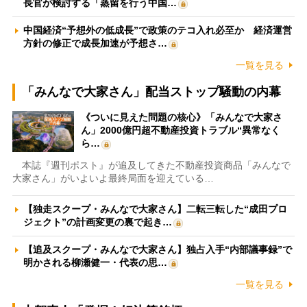
長官が検討する「蒸留を行う中国…
中国経済“予想外の低成長”で政策のテコ入れ必至か 経済運営
方針の修正で成長加速が予想さ…
一覧を見る
「みんなで大家さん」配当ストップ騒動の内幕
《ついに見えた問題の核心》「みんなで大家さ
ん」2000億円超不動産投資トラブル“異常なく
ら…
本誌『週刊ポスト』が追及してきた不動産投資商品「みんなで
大家さん」がいよいよ最終局面を迎えている…
【独走スクープ・みんなで大家さん】二転三転した“成田プロ
ジェクト”の計画変更の裏で起き…
【追及スクープ・みんなで大家さん】独占入手“内部議事録”で
明かされる柳瀬健一・代表の思…
一覧を見る