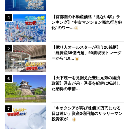
【首都圏の不動産価格「危ない駅」ラ
4
ンキング】“中古マンション売れ行き鈍
化”のワー…
【億り人オールスターが狙う20銘柄】
5
「総資産69億円超」90歳現役トレーダ
ーから“10…
【天下統一を見据えた豊臣兄弟の経済
6
政策】秀吉が弟・秀長を紀伊に転封し
た納得の事情…
「キオクシアが再び株価10万円になる
7
日は遠い」資産3億円超のサラリーマン
投資家が…