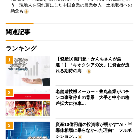
う 現地人を隠れ蓑にした中国企業の農業参入・土地取得への
懸念も
関連記事
ランキング
【資産10億円超・かんちさんが厳
1
選！】「キオクシアの次」に資金が流
れる期待の高…
老舗遊技機メーカー・豊丸産業がパチ
2
ンコ事業停止の背景 大手と中小の格
差拡大に拍車…
資産10億円超の投資家が明かす“AI・半
3
導体相場に乗らなかった理由” フルポ
ジション…