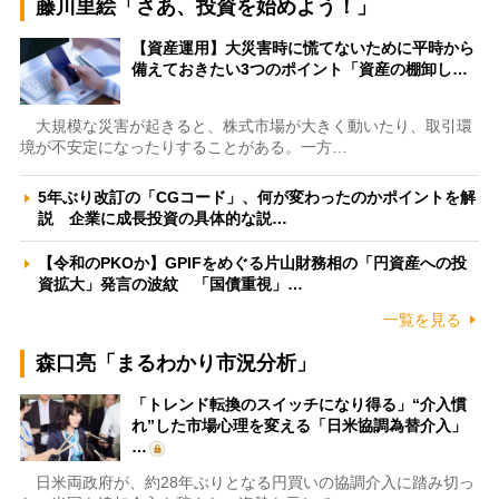
藤川里絵「さあ、投資を始めよう！」
【資産運用】大災害時に慌てないために平時から
備えておきたい3つのポイント「資産の棚卸し…
大規模な災害が起きると、株式市場が大きく動いたり、取引環
境が不安定になったりすることがある。一方…
5年ぶり改訂の「CGコード」、何が変わったのかポイントを解
説 企業に成長投資の具体的な説…
【令和のPKOか】GPIFをめぐる片山財務相の「円資産への投
資拡大」発言の波紋 「国債重視」…
一覧を見る
森口亮「まるわかり市況分析」
「トレンド転換のスイッチになり得る」“介入慣
れ”した市場心理を変える「日米協調為替介入」
…
日米両政府が、約28年ぶりとなる円買いの協調介入に踏み切っ