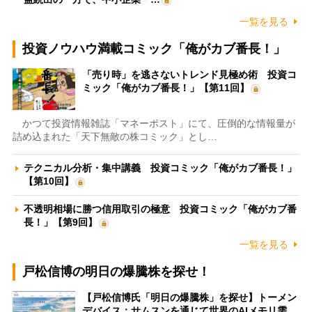
一覧を見る
投資ノウハウ満載コミック「俺がカブ番長！」
「売り時」を逃さないトレンド見極め術 投資コ
ミック「俺がカブ番長！」【第11回】
かつて投資情報雑誌「マネーポスト」にて、圧倒的な情報量が
詰め込まれた「天下無敵の株コミック」とし…
テクニカル分析・集中講義 投資コミック「俺がカブ番長！」
【第10回】
不透明相場に勝つ信用取引の極意 投資コミック「俺がカブ番
長！」【第9回】
一覧を見る
戸松信博の明日の爆騰株を探せ！
【戸松信博氏「明日の爆騰株」を探せ】トーメン
デバイス：サムスンを通じて世界のAIメモリ需