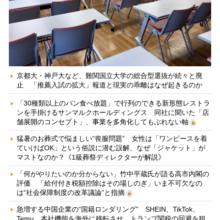
京都大・神戸大など、難関国立大学の総合型選抜が続々と廃
止 「推薦入試の拡大」報道と現実の乖離はなぜ起きるのか
「30種類以上のパン食べ放題」で行列のできる新形態レストラ
ンを手掛けるサンマルクホールディングス 同社に聞いた「店
舗展開のコンセプト」、事業を多角化してもぶれない軸
猛暑のお葬式で悩ましい“喪服問題” 女性は「ワンピースを着
ていけばOK」という俗説に潜む誤解、なぜ「ジャケット」が
マストなのか？《1級葬祭ディレクターが解説》
「何がやりたいのか分からない」竹中平蔵氏が語る高市内閣の
評価 「給付付き税額控除はその場しのぎ」いま不可欠なの
は“社会保障制度の改革議論”と指摘
急増する中国企業の“国籍ロンダリング” SHEIN、TikTok、
Temu…本社機能を海外に移転させ、トランプ関税の回避を狙