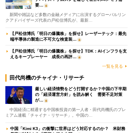
要…
新聞や雑誌など多数の金融メディアに出演するグローバルリン
クアドバイザーズ代表の戸松信博氏が、最新…
【戸松信博氏「明日の爆騰株」を探せ】レーザーテック：最先
端半導体の製造に不可欠な検査装…
【戸松信博氏「明日の爆騰株」を探せ】TDK：AIインフラを支
えるキープレーヤー 成長の再評…
一覧を見る
田代尚機のチャイナ・リサーチ
厳しい経済情勢をどう打開するか？中国の下半期
の「経済運営方針」を読み解く 需要不足対策
が…
中国経済に精通する中国株投資の第一人者・田代尚機氏のプレ
ミアム連載「チャイナ・リサーチ」。中国の…
中国「Kimi K3」の衝撃に世界はどう対応するのか？ 米財務