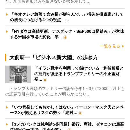
た。米国も追加介入を辞さない姿勢を示して…
「キオクシア急落で含み損が膨らんで…」損失を投資家として
の成長につなげる4つの視点 …
「NYダウは高値更新、ナスダック・S&P500は足踏み」が意味
する米国株市場の変化 半…
一覧を見る
大前研一「ビジネス新大陸」の歩き方
「イラン戦争を利用して儲けている」利益相反と
の批判が強まるトランプファミリーの不正蓄財
疑…
トランプ大統領のファミリー信託が今年1～3月に3000回以上も
の証券取引を行っていたことが明らかになり…
「いつ暴発してもおかしくはない」イーロン・マスク氏とスペ
ースXが抱えるリスクの数々「絶対…
【3メガバンクは純利益5兆円超】銀行、商社、ゼネコンは最高
益続出の一方で、中小企業・…