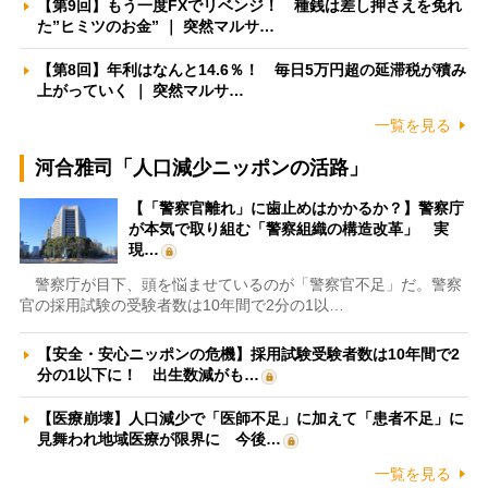
【第9回】もう一度FXでリベンジ！ 種銭は差し押さえを免れ
た”ヒミツのお金” ｜ 突然マルサ…
【第8回】年利はなんと14.6％！ 毎日5万円超の延滞税が積み
上がっていく ｜ 突然マルサ…
一覧を見る
河合雅司「人口減少ニッポンの活路」
【「警察官離れ」に歯止めはかかるか？】警察庁
が本気で取り組む「警察組織の構造改革」 実
現…
警察庁が目下、頭を悩ませているのが「警察官不足」だ。警察
官の採用試験の受験者数は10年間で2分の1以…
【安全・安心ニッポンの危機】採用試験受験者数は10年間で2
分の1以下に！ 出生数減がも…
【医療崩壊】人口減少で「医師不足」に加えて「患者不足」に
見舞われ地域医療が限界に 今後…
一覧を見る