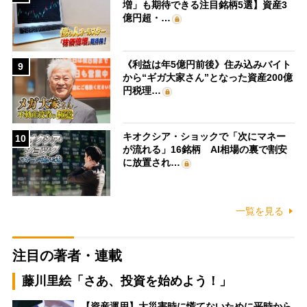
増」も期待できる注目銘柄5選】資産3
億円超・…
《利益は年5億円前後》住み込みバイト
9
から“ギガ大家さん”となった資産200億
円税理…
キオクシア・ショックで「次にマネー
10
が流れる」16銘柄 AI相場の裏で割安
に放置され…
一覧を見る
注目の著者・連載
藤川里絵「さあ、投資を始めよう！」
【資産運用】大災害時に慌てないために平時から