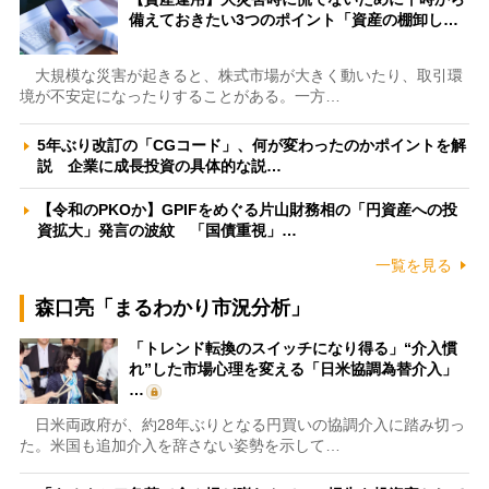
備えておきたい3つのポイント「資産の棚卸し…
大規模な災害が起きると、株式市場が大きく動いたり、取引環
境が不安定になったりすることがある。一方…
5年ぶり改訂の「CGコード」、何が変わったのかポイントを解
説 企業に成長投資の具体的な説…
【令和のPKOか】GPIFをめぐる片山財務相の「円資産への投
資拡大」発言の波紋 「国債重視」…
一覧を見る
森口亮「まるわかり市況分析」
「トレンド転換のスイッチになり得る」“介入慣
れ”した市場心理を変える「日米協調為替介入」
…
日米両政府が、約28年ぶりとなる円買いの協調介入に踏み切っ
た。米国も追加介入を辞さない姿勢を示して…