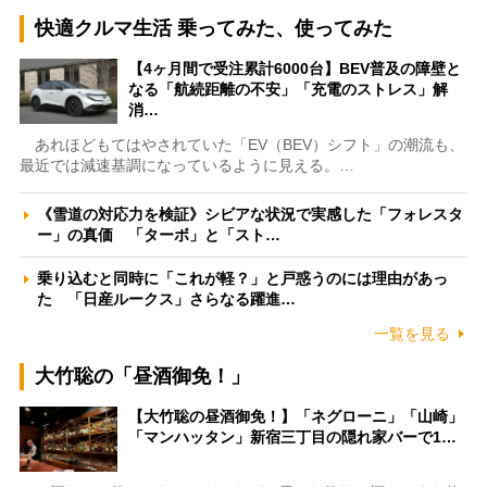
快適クルマ生活 乗ってみた、使ってみた
【4ヶ月間で受注累計6000台】BEV普及の障壁と
なる「航続距離の不安」「充電のストレス」解
消…
あれほどもてはやされていた「EV（BEV）シフト」の潮流も、
最近では減速基調になっているように見える。…
《雪道の対応力を検証》シビアな状況で実感した「フォレスタ
ー」の真価 「ターボ」と「スト…
乗り込むと同時に「これが軽？」と戸惑うのには理由があっ
た 「日産ルークス」さらなる躍進…
一覧を見る
大竹聡の「昼酒御免！」
【大竹聡の昼酒御免！】「ネグローニ」「山崎」
「マンハッタン」新宿三丁目の隠れ家バーで1…