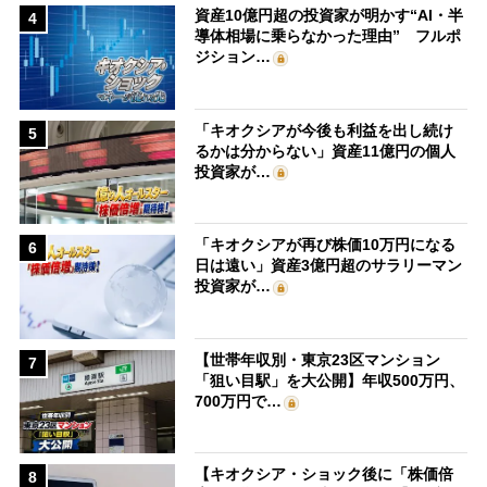
資産10億円超の投資家が明かす“AI・半
4
導体相場に乗らなかった理由” フルポ
ジション…
「キオクシアが今後も利益を出し続け
5
るかは分からない」資産11億円の個人
投資家が…
「キオクシアが再び株価10万円になる
6
日は遠い」資産3億円超のサラリーマン
投資家が…
【世帯年収別・東京23区マンション
7
「狙い目駅」を大公開】年収500万円、
700万円で…
【キオクシア・ショック後に「株価倍
8