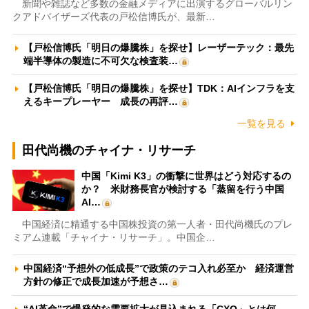
新聞や雑誌など多数の金融メディアに出演するグローバルリン
クアドバイザーズ代表の戸松信博氏が、最新…
【戸松信博氏「明日の爆騰株」を探せ】レーザーテック：最先
端半導体の製造に不可欠な検査装…
【戸松信博氏「明日の爆騰株」を探せ】TDK：AIインフラを支
えるキープレーヤー 成長の再評…
一覧を見る
田代尚機のチャイナ・リサーチ
中国「Kimi K3」の衝撃に世界はどう対応するの
か？ 米財務長官が検討する「蒸留を行う中国
AI…
中国経済に精通する中国株投資の第一人者・田代尚機氏のプレ
ミアム連載「チャイナ・リサーチ」。中国企…
中国経済“予想外の低成長”で政策のテコ入れ必至か 経済運営
方針の修正で成長加速が予想さ…
“AI革命”で爆発的な需要拡大が見込まれる「CXO」とは何