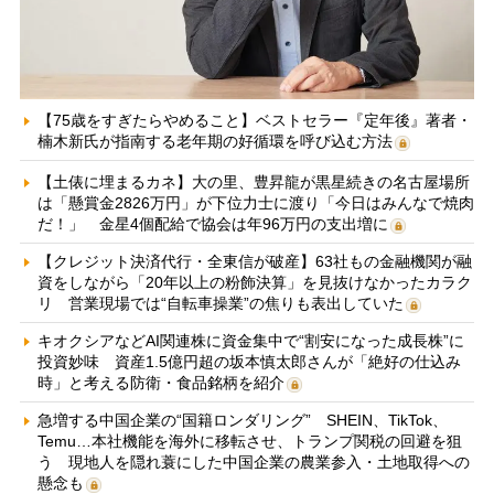
【75歳をすぎたらやめること】ベストセラー『定年後』著者・
楠木新氏が指南する老年期の好循環を呼び込む方法
【土俵に埋まるカネ】大の里、豊昇龍が黒星続きの名古屋場所
は「懸賞金2826万円」が下位力士に渡り「今日はみんなで焼肉
だ！」 金星4個配給で協会は年96万円の支出増に
【クレジット決済代行・全東信が破産】63社もの金融機関が融
資をしながら「20年以上の粉飾決算」を見抜けなかったカラク
リ 営業現場では“自転車操業”の焦りも表出していた
キオクシアなどAI関連株に資金集中で“割安になった成長株”に
投資妙味 資産1.5億円超の坂本慎太郎さんが「絶好の仕込み
時」と考える防衛・食品銘柄を紹介
急増する中国企業の“国籍ロンダリング” SHEIN、TikTok、
Temu…本社機能を海外に移転させ、トランプ関税の回避を狙
う 現地人を隠れ蓑にした中国企業の農業参入・土地取得への
懸念も