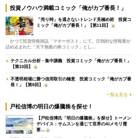
投資ノウハウ満載コミック「俺がカブ番長！」
「売り時」を逃さないトレンド見極め術 投資コ
ミック「俺がカブ番長！」【第11回】
かつて投資情報雑誌「マネーポスト」にて、圧倒的な情報量が
詰め込まれた「天下無敵の株コミック」とし…
テクニカル分析・集中講義 投資コミック「俺がカブ番長！」
【第10回】
不透明相場に勝つ信用取引の極意 投資コミック「俺がカブ番
長！」【第9回】
一覧を見る
戸松信博の明日の爆騰株を探せ！
【戸松信博氏「明日の爆騰株」を探せ】トーメン
デバイス：サムスンを通じて世界のAIメモリ需
要…