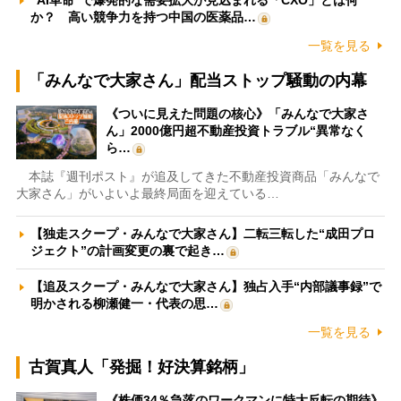
か？ 高い競争力を持つ中国の医薬品…
一覧を見る
「みんなで大家さん」配当ストップ騒動の内幕
《ついに見えた問題の核心》「みんなで大家さ
ん」2000億円超不動産投資トラブル“異常なく
ら…
本誌『週刊ポスト』が追及してきた不動産投資商品「みんなで
大家さん」がいよいよ最終局面を迎えている…
【独走スクープ・みんなで大家さん】二転三転した“成田プロ
ジェクト”の計画変更の裏で起き…
【追及スクープ・みんなで大家さん】独占入手“内部議事録”で
明かされる柳瀬健一・代表の思…
一覧を見る
古賀真人「発掘！好決算銘柄」
《株価34％急落のワークマンに特大反転の期待》