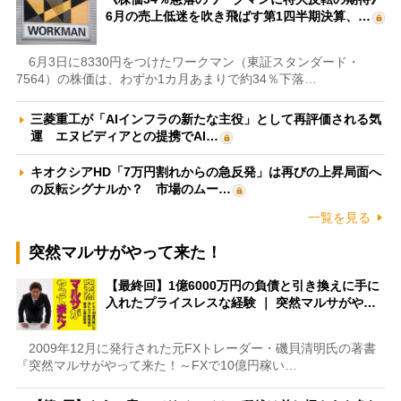
6月の売上低迷を吹き飛ばす第1四半期決算、…
6月3日に8330円をつけたワークマン（東証スタンダード・
7564）の株価は、わずか1カ月あまりで約34％下落…
三菱重工が「AIインフラの新たな主役」として再評価される気
運 エヌビディアとの提携でAI…
キオクシアHD「7万円割れからの急反発」は再びの上昇局面へ
の反転シグナルか？ 市場のムー…
一覧を見る
突然マルサがやって来た！
【最終回】1億6000万円の負債と引き換えに手に
入れたプライスレスな経験 ｜ 突然マルサがや…
2009年12月に発行された元FXトレーダー・磯貝清明氏の著書
『突然マルサがやって来た！～FXで10億円稼い…