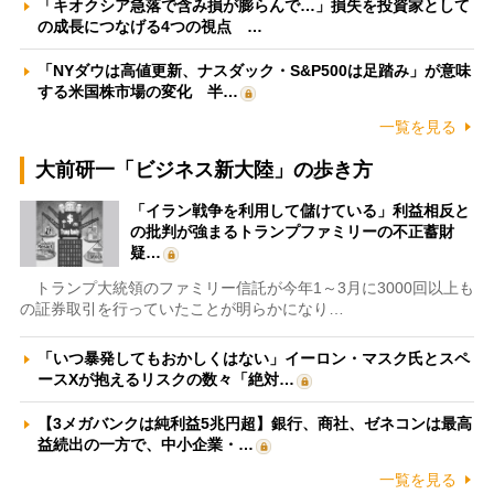
「キオクシア急落で含み損が膨らんで…」損失を投資家として
の成長につなげる4つの視点 …
「NYダウは高値更新、ナスダック・S&P500は足踏み」が意味
する米国株市場の変化 半…
一覧を見る
大前研一「ビジネス新大陸」の歩き方
「イラン戦争を利用して儲けている」利益相反と
の批判が強まるトランプファミリーの不正蓄財
疑…
トランプ大統領のファミリー信託が今年1～3月に3000回以上も
の証券取引を行っていたことが明らかになり…
「いつ暴発してもおかしくはない」イーロン・マスク氏とスペ
ースXが抱えるリスクの数々「絶対…
【3メガバンクは純利益5兆円超】銀行、商社、ゼネコンは最高
益続出の一方で、中小企業・…
一覧を見る