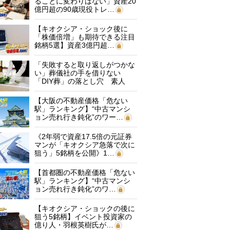
ることに変わりはない」資産20
億円超の90歳現役トレ…
【キオクシア・ショック後に
「株価倍増」も期待できる注目
銘柄5選】資産3億円超…
「失敗すると取り返しがつかな
い」葬儀社の手を借りない
「DIY葬」の落とし穴 素人
に…
【大阪の不動産価格「危ない
駅」ランキング】“中古マンシ
ョン売れ行き鈍化”のワー…
《2年弱で資産17.5倍の元証券
マンが「キオクシア急落で次に
狙う」5銘柄を公開》1…
【首都圏の不動産価格「危ない
駅」ランキング】“中古マンシ
ョン売れ行き鈍化”のワ…
【キオクシア・ショックの後に
狙う5銘柄】イベント投資家の
億り人・羽根英樹氏が…