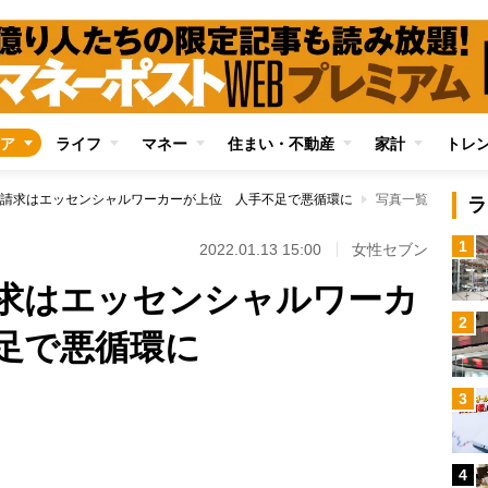
ア
ライフ
マネー
住まい・不動産
家計
トレ
請求はエッセンシャルワーカーが上位 人手不足で悪循環に
写真一覧
ラ
1
2022.01.13 15:00
女性セブン
求はエッセンシャルワーカ
2
足で悪循環に
3
Loaded
:
100.00%
4