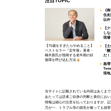
注目TOPIC
《商
住友
以外
【ク
しな
現場
【75歳をすぎたらやめること】
【土
ベストセラー『定年後』著者・
「懸
楠木新氏が指南する老年期の好
だ！
循環を呼び込む方法
急増
Te
現地
当サイトに記載されている内容はあくまで
あたっては読者ご自身の判断と責任におい
情報は細心の注意を払っておりますが、記
万が一、トラブル等の損失が被っても損害