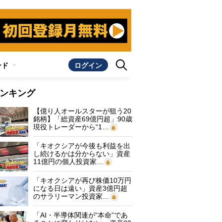
ンド
ログイン
ンキング
【億り人オールスターが狙う20
銘柄】「総資産69億円超」90歳
現役トレーダーから“1…
「キオクシアが今後も利益を出
し続けるかは分からない」資産
11億円の個人投資家…
「キオクシアが再び株価10万円
になる日は遠い」資産3億円超
のサラリーマン投資家…
「AI・半導体関連が“本命”であ