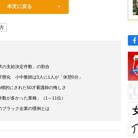
本文に戻る
方
求の支給決定件数」の割合
態化 小中教師は3人に1人が「休憩0分」
の標的にされた50才看護師の悔しさ
数が多かった業種」（1～11位）
のブラック企業の慣例とは