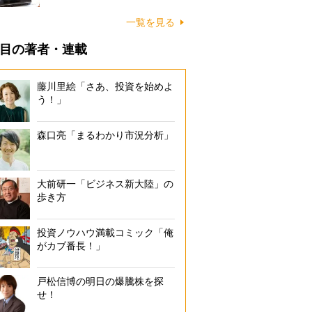
一覧を見る
目の著者・連載
藤川里絵「さあ、投資を始めよ
う！」
森口亮「まるわかり市況分析」
大前研一「ビジネス新大陸」の
歩き方
投資ノウハウ満載コミック「俺
がカブ番長！」
戸松信博の明日の爆騰株を探
せ！