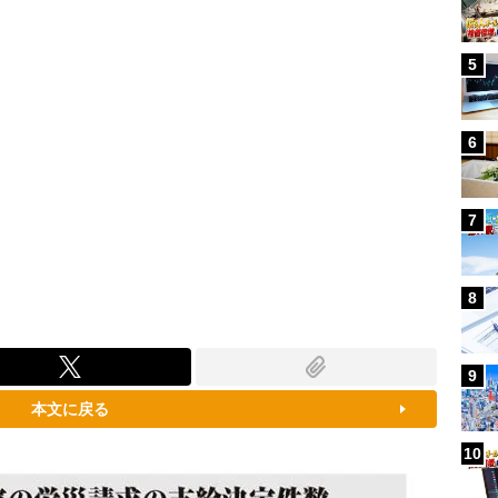
5
6
7
8
9
本文に戻る
10