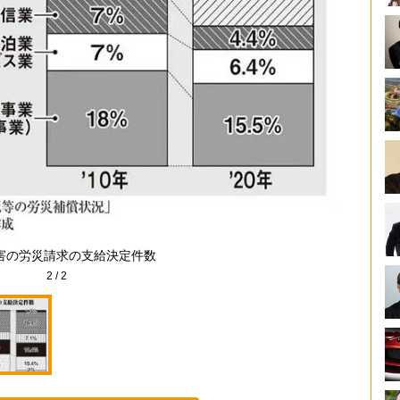
害の労災請求の支給決定件数
2
/
2