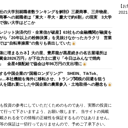
【お
社の大学別就職者数ランキングを解剖》三菱商事、三井物産、
202
商事への就職者は「東大・早大・慶大で約6割」の現実 3大学
で強い大学はどこか
レジット決済代行・全東信が破産】63社もの金融機関が融資を
がら「20年以上の粉飾決算」を見抜けなかったカラクリ 営業
では“自転車操業”の焦りも表出していた
俵に埋まるカネ】大の里、豊昇龍が黒星続きの名古屋場所は
賞金2826万円」が下位力士に渡り「今日はみんなで焼肉
」 金星4個配給で協会は年96万円の支出増に
する中国企業の“国籍ロンダリング” SHEIN、TikTok、
mu…本社機能を海外に移転させ、トランプ関税の回避を狙う
人を隠れ蓑にした中国企業の農業参入・土地取得への懸念も
も投資の参考にしていただくためのものであり、実際の投資に
て行って下さいますよう、お願い致します。 当サイトの掲載
載される全ての情報の正確性を保証するものではありません。
等の保証は一切行っておりませんので、予めご了承下さい。