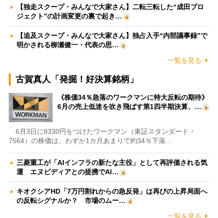
【独走スクープ・みんなで大家さん】二転三転した“成田プロ
ジェクト”の計画変更の裏で起き…
【追及スクープ・みんなで大家さん】独占入手“内部議事録”で
明かされる柳瀬健一・代表の思…
一覧を見る
古賀真人「発掘！好決算銘柄」
《株価34％急落のワークマンに特大反転の期待》
6月の売上低迷を吹き飛ばす第1四半期決算、…
6月3日に8330円をつけたワークマン（東証スタンダード・
7564）の株価は、わずか1カ月あまりで約34％下落…
三菱重工が「AIインフラの新たな主役」として再評価される気
運 エヌビディアとの提携でAI…
キオクシアHD「7万円割れからの急反発」は再びの上昇局面へ
の反転シグナルか？ 市場のムー…
一覧を見る