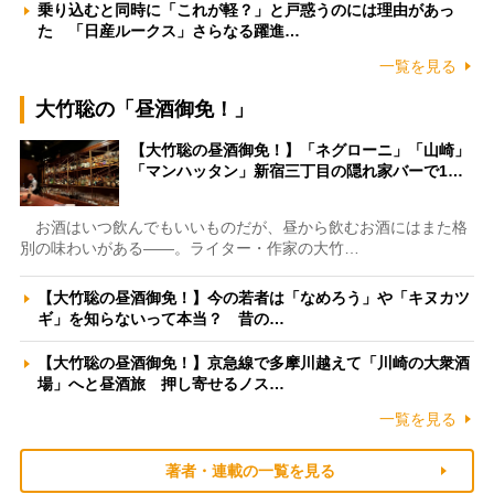
乗り込むと同時に「これが軽？」と戸惑うのには理由があっ
た 「日産ルークス」さらなる躍進…
一覧を見る
大竹聡の「昼酒御免！」
【大竹聡の昼酒御免！】「ネグローニ」「山崎」
「マンハッタン」新宿三丁目の隠れ家バーで1…
お酒はいつ飲んでもいいものだが、昼から飲むお酒にはまた格
別の味わいがある――。ライター・作家の大竹…
【大竹聡の昼酒御免！】今の若者は「なめろう」や「キヌカツ
ギ」を知らないって本当？ 昔の…
【大竹聡の昼酒御免！】京急線で多摩川越えて「川崎の大衆酒
場」へと昼酒旅 押し寄せるノス…
一覧を見る
著者・連載の一覧を見る