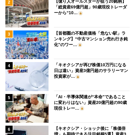
【億り人オールスターが狙う20銘柄】
2
「総資産69億円超」90歳現役トレーダ
ーから“10…
【首都圏の不動産価格「危ない駅」ラ
3
ンキング】“中古マンション売れ行き鈍
化”のワー…
「キオクシアが再び株価10万円になる
4
日は遠い」資産3億円超のサラリーマン
投資家が…
「AI・半導体関連が“本命”であること
5
に変わりはない」資産20億円超の90歳
現役トレー…
【キオクシア・ショック後に「株価倍
6
増」も期待できる注目銘柄5選】資産3