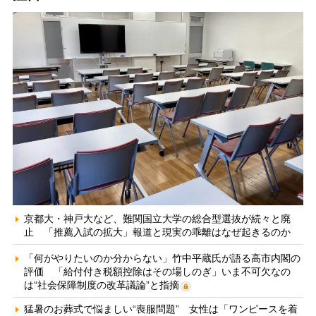
京都大・神戸大など、難関国立大学の総合型選抜が続々と廃
止 「推薦入試の拡大」報道と現実の乖離はなぜ起きるのか
「何がやりたいのか分からない」竹中平蔵氏が語る高市内閣の
評価 「給付付き税額控除はその場しのぎ」いま不可欠なの
は“社会保障制度の改革議論”と指摘
猛暑のお葬式で悩ましい“喪服問題” 女性は「ワンピースを着