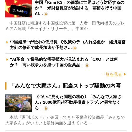
中国「Kimi K3」の衝撃に世界はどう対応するの
か？ 米財務長官が検討する「蒸留を行う中国
AI…
中国経済に精通する中国株投資の第一人者・田代尚機氏のプレ
ミアム連載「チャイナ・リサーチ」。中国企…
中国経済“予想外の低成長”で政策のテコ入れ必至か 経済運営
方針の修正で成長加速が予想さ…
“AI革命”で爆発的な需要拡大が見込まれる「CXO」とは何
か？ 高い競争力を持つ中国の医薬品…
一覧を見る
「みんなで大家さん」配当ストップ騒動の内幕
《ついに見えた問題の核心》「みんなで大家さ
ん」2000億円超不動産投資トラブル“異常なく
ら…
本誌『週刊ポスト』が追及してきた不動産投資商品「みんなで
大家さん」がいよいよ最終局面を迎えている…