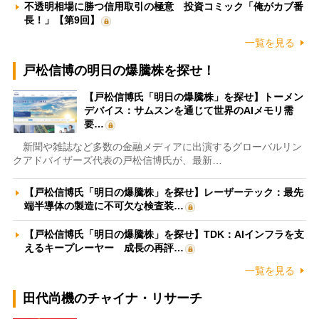
不透明相場に勝つ信用取引の極意 投資コミック「俺がカブ番
長！」【第9回】
一覧を見る
戸松信博の明日の爆騰株を探せ！
【戸松信博氏「明日の爆騰株」を探せ】トーメン
デバイス：サムスンを通じて世界のAIメモリ需
要…
新聞や雑誌など多数の金融メディアに出演するグローバルリン
クアドバイザーズ代表の戸松信博氏が、最新…
【戸松信博氏「明日の爆騰株」を探せ】レーザーテック：最先
端半導体の製造に不可欠な検査装…
【戸松信博氏「明日の爆騰株」を探せ】TDK：AIインフラを支
えるキープレーヤー 成長の再評…
一覧を見る
田代尚機のチャイナ・リサーチ