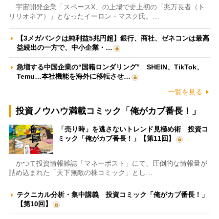
宇宙開発企業「スペースX」の上場で史上初の「兆万長者（ト
リリオネア）」となったイーロン・マスク氏。…
【3メガバンクは純利益5兆円超】銀行、商社、ゼネコンは最高
益続出の一方で、中小企業・…
急増する中国企業の“国籍ロンダリング” SHEIN、TikTok、
Temu…本社機能を海外に移転させ…
一覧を見る
投資ノウハウ満載コミック「俺がカブ番長！」
「売り時」を逃さないトレンド見極め術 投資コ
ミック「俺がカブ番長！」【第11回】
かつて投資情報雑誌「マネーポスト」にて、圧倒的な情報量が
詰め込まれた「天下無敵の株コミック」とし…
テクニカル分析・集中講義 投資コミック「俺がカブ番長！」
【第10回】