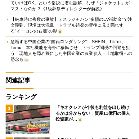
ていけばOK」という俗説に潜む誤解、なぜ「ジャケット」が
マストなのか？《1級葬祭ディレクターが解説》
【納車時に複数の事故】テスラジャパン“多額のEV補助金”で注
文殺到、現場は大混乱 トラブル続発の背後に見え隠れす
る“イーロンの右腕”の影
急増する中国企業の“国籍ロンダリング” SHEIN、TikTok、
Temu…本社機能を海外に移転させ、トランプ関税の回避を狙
う 現地人を隠れ蓑にした中国企業の農業参入・土地取得への
懸念も
関連記事
ランキング
「キオクシアが今後も利益を出し続け
1
るかは分からない」資産11億円の個人
投資家が…