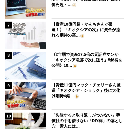
億円超・…
【資産10億円超・かんちさんが厳
7
選！】「キオクシアの次」に資金が流
れる期待の高…
《2年弱で資産17.5倍の元証券マンが
8
「キオクシア急落で次に狙う」5銘柄を
公開》10…
【資産11億円マック・チェリーさん厳
9
選「キオクシア・ショック」後に大化
け期待4銘…
「失敗すると取り返しがつかない」葬
10
儀社の手を借りない「DIY葬」の落とし
穴 素人には…