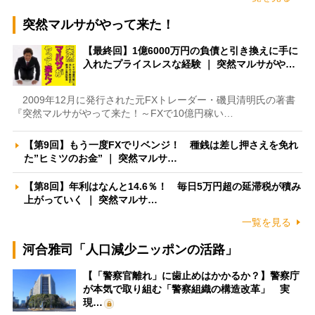
突然マルサがやって来た！
【最終回】1億6000万円の負債と引き換えに手に
入れたプライスレスな経験 ｜ 突然マルサがや…
2009年12月に発行された元FXトレーダー・磯貝清明氏の著書
『突然マルサがやって来た！～FXで10億円稼い…
【第9回】もう一度FXでリベンジ！ 種銭は差し押さえを免れ
た”ヒミツのお金” ｜ 突然マルサ…
【第8回】年利はなんと14.6％！ 毎日5万円超の延滞税が積み
上がっていく ｜ 突然マルサ…
一覧を見る
河合雅司「人口減少ニッポンの活路」
【「警察官離れ」に歯止めはかかるか？】警察庁
が本気で取り組む「警察組織の構造改革」 実
現…