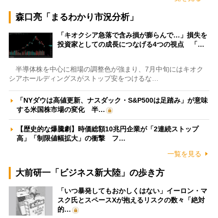
森口亮「まるわかり市況分析」
「キオクシア急落で含み損が膨らんで…」損失を
投資家としての成長につなげる4つの視点 「…
半導体株を中心に相場の調整色が強まり、7月中旬にはキオク
シアホールディングスがストップ安をつけるな…
「NYダウは高値更新、ナスダック・S&P500は足踏み」が意味
する米国株市場の変化 半…
【歴史的な爆騰劇】時価総額10兆円企業が「2連続ストップ
高」「制限値幅拡大」の衝撃 フ…
一覧を見る
大前研一「ビジネス新大陸」の歩き方
「いつ暴発してもおかしくはない」イーロン・マ
スク氏とスペースXが抱えるリスクの数々「絶対
的…