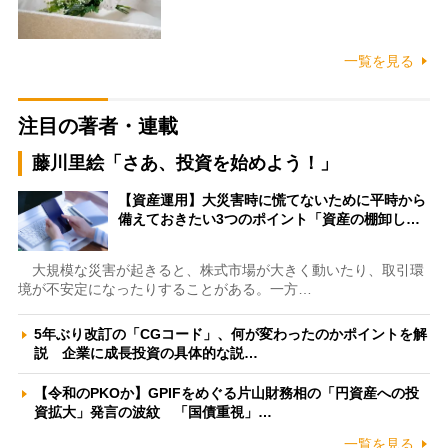
一覧を見る
注目の著者・連載
藤川里絵「さあ、投資を始めよう！」
【資産運用】大災害時に慌てないために平時から
備えておきたい3つのポイント「資産の棚卸し…
大規模な災害が起きると、株式市場が大きく動いたり、取引環
境が不安定になったりすることがある。一方…
5年ぶり改訂の「CGコード」、何が変わったのかポイントを解
説 企業に成長投資の具体的な説…
【令和のPKOか】GPIFをめぐる片山財務相の「円資産への投
資拡大」発言の波紋 「国債重視」…
一覧を見る