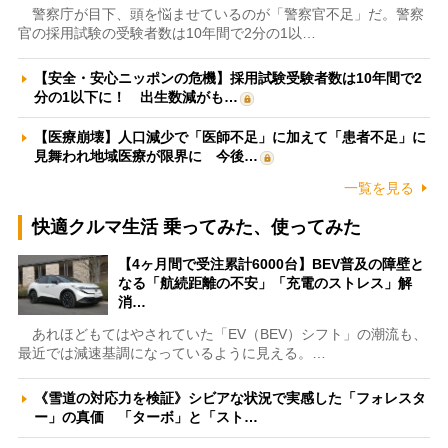
警察庁が目下、頭を悩ませているのが「警察官不足」だ。警察
官の採用試験の受験者数は10年間で2分の1以…
【安全・安心ニッポンの危機】採用試験受験者数は10年間で2
分の1以下に！ 出生数減がも…
【医療崩壊】人口減少で「医師不足」に加えて「患者不足」に
見舞われ地域医療が限界に 今後…
一覧を見る
快適クルマ生活 乗ってみた、使ってみた
【4ヶ月間で受注累計6000台】BEV普及の障壁と
なる「航続距離の不安」「充電のストレス」解
消…
あれほどもてはやされていた「EV（BEV）シフト」の潮流も、
最近では減速基調になっているように見える。…
《雪道の対応力を検証》シビアな状況で実感した「フォレスタ
ー」の真価 「ターボ」と「スト…