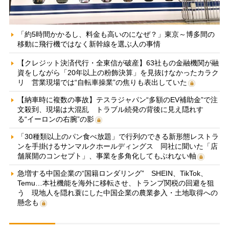
「約5時間かかるし、料金も高いのになぜ？」東京～博多間の
移動に飛行機ではなく新幹線を選ぶ人の事情
【クレジット決済代行・全東信が破産】63社もの金融機関が融
資をしながら「20年以上の粉飾決算」を見抜けなかったカラク
リ 営業現場では“自転車操業”の焦りも表出していた
【納車時に複数の事故】テスラジャパン“多額のEV補助金”で注
文殺到、現場は大混乱 トラブル続発の背後に見え隠れす
る“イーロンの右腕”の影
「30種類以上のパン食べ放題」で行列のできる新形態レストラ
ンを手掛けるサンマルクホールディングス 同社に聞いた「店
舗展開のコンセプト」、事業を多角化してもぶれない軸
急増する中国企業の“国籍ロンダリング” SHEIN、TikTok、
Temu…本社機能を海外に移転させ、トランプ関税の回避を狙
う 現地人を隠れ蓑にした中国企業の農業参入・土地取得への
懸念も