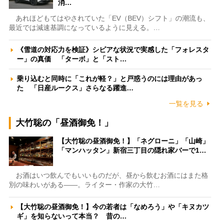
消…
あれほどもてはやされていた「EV（BEV）シフト」の潮流も、
最近では減速基調になっているように見える。…
《雪道の対応力を検証》シビアな状況で実感した「フォレスタ
ー」の真価 「ターボ」と「スト…
乗り込むと同時に「これが軽？」と戸惑うのには理由があっ
た 「日産ルークス」さらなる躍進…
一覧を見る
大竹聡の「昼酒御免！」
【大竹聡の昼酒御免！】「ネグローニ」「山崎」
「マンハッタン」新宿三丁目の隠れ家バーで1…
お酒はいつ飲んでもいいものだが、昼から飲むお酒にはまた格
別の味わいがある――。ライター・作家の大竹…
【大竹聡の昼酒御免！】今の若者は「なめろう」や「キヌカツ
ギ」を知らないって本当？ 昔の…