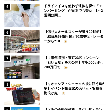
ドライアイスを使わず遺体を保つ「エ
5
ンバーミング」が日本でも普及 1～2
週間は問…
【億り人オールスターが狙う20銘柄】
6
「総資産69億円超」90歳現役トレーダ
ーから“10…
【世帯年収別・東京23区マンション
7
「狙い目駅」を大公開】年収500万円、
700万円で…
【キオクシア・ショックの後に狙う5銘
8
柄】イベント投資家の億り人・羽根英
樹氏が厳…
【大阪の不動産価格「危ない駅」ラン