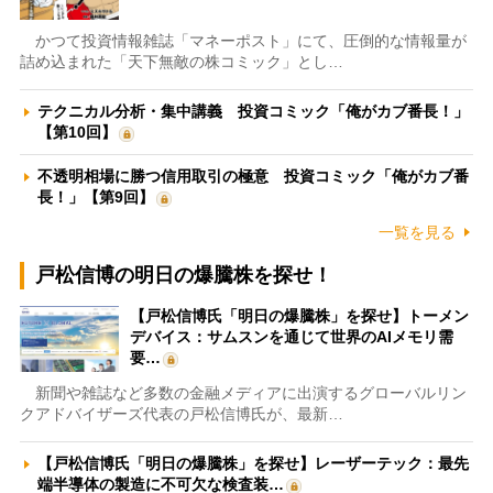
かつて投資情報雑誌「マネーポスト」にて、圧倒的な情報量が
詰め込まれた「天下無敵の株コミック」とし…
テクニカル分析・集中講義 投資コミック「俺がカブ番長！」
【第10回】
不透明相場に勝つ信用取引の極意 投資コミック「俺がカブ番
長！」【第9回】
一覧を見る
戸松信博の明日の爆騰株を探せ！
【戸松信博氏「明日の爆騰株」を探せ】トーメン
デバイス：サムスンを通じて世界のAIメモリ需
要…
新聞や雑誌など多数の金融メディアに出演するグローバルリン
クアドバイザーズ代表の戸松信博氏が、最新…
【戸松信博氏「明日の爆騰株」を探せ】レーザーテック：最先
端半導体の製造に不可欠な検査装…