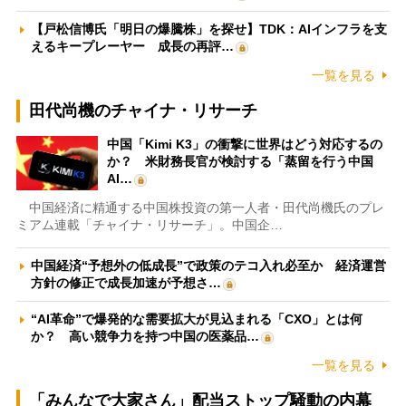
【戸松信博氏「明日の爆騰株」を探せ】TDK：AIインフラを支
えるキープレーヤー 成長の再評…
一覧を見る
田代尚機のチャイナ・リサーチ
中国「Kimi K3」の衝撃に世界はどう対応するの
か？ 米財務長官が検討する「蒸留を行う中国
AI…
中国経済に精通する中国株投資の第一人者・田代尚機氏のプレ
ミアム連載「チャイナ・リサーチ」。中国企…
中国経済“予想外の低成長”で政策のテコ入れ必至か 経済運営
方針の修正で成長加速が予想さ…
“AI革命”で爆発的な需要拡大が見込まれる「CXO」とは何
か？ 高い競争力を持つ中国の医薬品…
一覧を見る
「みんなで大家さん」配当ストップ騒動の内幕