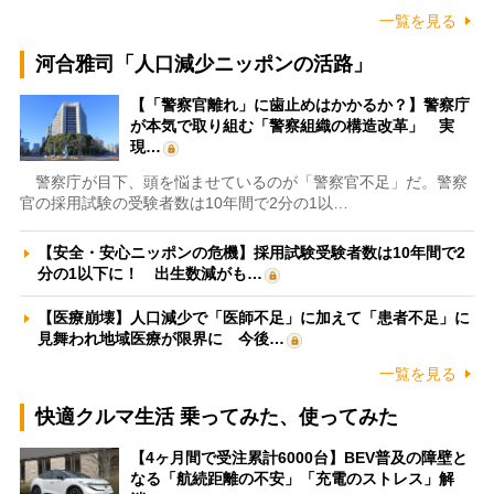
一覧を見る
河合雅司「人口減少ニッポンの活路」
【「警察官離れ」に歯止めはかかるか？】警察庁
が本気で取り組む「警察組織の構造改革」 実
現…
警察庁が目下、頭を悩ませているのが「警察官不足」だ。警察
官の採用試験の受験者数は10年間で2分の1以…
【安全・安心ニッポンの危機】採用試験受験者数は10年間で2
分の1以下に！ 出生数減がも…
【医療崩壊】人口減少で「医師不足」に加えて「患者不足」に
見舞われ地域医療が限界に 今後…
一覧を見る
快適クルマ生活 乗ってみた、使ってみた
【4ヶ月間で受注累計6000台】BEV普及の障壁と
なる「航続距離の不安」「充電のストレス」解