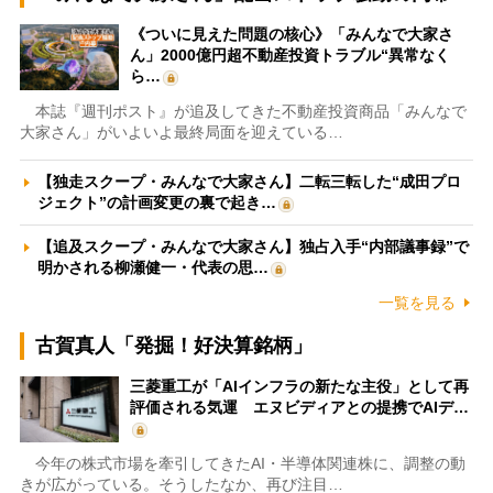
《ついに見えた問題の核心》「みんなで大家さ
ん」2000億円超不動産投資トラブル“異常なく
ら…
本誌『週刊ポスト』が追及してきた不動産投資商品「みんなで
大家さん」がいよいよ最終局面を迎えている…
【独走スクープ・みんなで大家さん】二転三転した“成田プロ
ジェクト”の計画変更の裏で起き…
【追及スクープ・みんなで大家さん】独占入手“内部議事録”で
明かされる柳瀬健一・代表の思…
一覧を見る
古賀真人「発掘！好決算銘柄」
三菱重工が「AIインフラの新たな主役」として再
評価される気運 エヌビディアとの提携でAIデ…
今年の株式市場を牽引してきたAI・半導体関連株に、調整の動
きが広がっている。そうしたなか、再び注目…