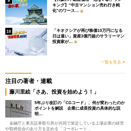
9
キング】“中古マンション売れ行き鈍
化”のワース…
「キオクシアが再び株価10万円になる
10
日は遠い」資産3億円超のサラリーマン
投資家が…
一覧を見る
注目の著者・連載
藤川里絵「さあ、投資を始めよう！」
5年ぶり改訂の「CGコード」、何が変わったのか
ポイントを解説 企業に成長投資の具体的な説
明…
金融庁と東京証券取引所が共同で策定している上場企業の経営
や取締役会のあり方を定める「コーポレート…