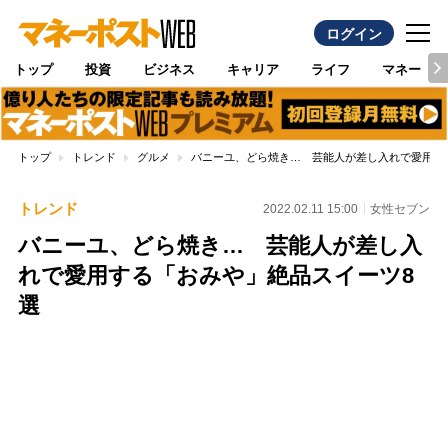
ログイン
トップ
投資
ビジネス
キャリア
ライフ
マネー
トップ
トレンド
グルメ
バニーユ、どら焼き… 芸能人が差し入れで愛用す
トレンド
2022.02.11 15:00
女性セブン
バニーユ、どら焼き… 芸能人が差し入
れで愛用する「おみや」絶品スイーツ8
選
Loaded
:
100.00%
/
Unmute