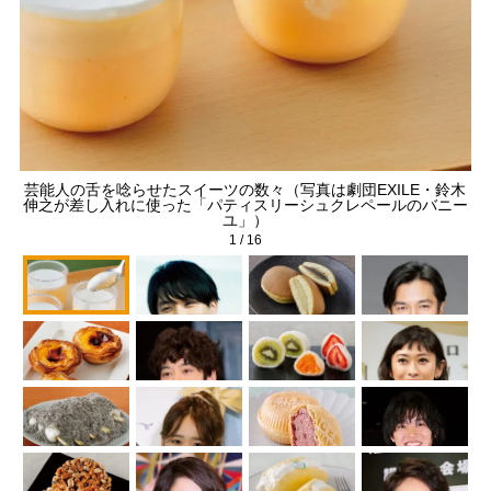
芸能人の舌を唸らせたスイーツの数々（写真は劇団EXILE・鈴木
伸之が差し入れに使った「パティスリーシュクレペールのバニー
ユ」）
1
/
16