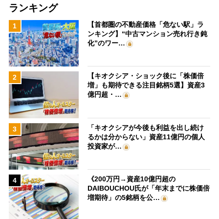
ランキング
【首都圏の不動産価格「危ない駅」ラ
1
ンキング】“中古マンション売れ行き鈍
化”のワー…
【キオクシア・ショック後に「株価倍
2
増」も期待できる注目銘柄5選】資産3
億円超・…
「キオクシアが今後も利益を出し続け
3
るかは分からない」資産11億円の個人
投資家が…
《200万円→資産10億円超の
4
DAIBOUCHOU氏が「年末までに株価倍
増期待」の5銘柄を公…