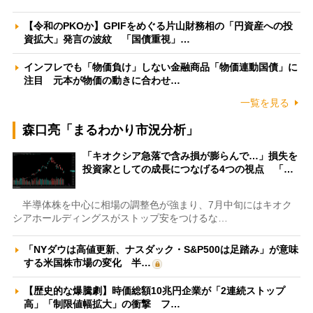
【令和のPKOか】GPIFをめぐる片山財務相の「円資産への投
資拡大」発言の波紋 「国債重視」…
インフレでも「物価負け」しない金融商品「物価連動国債」に
注目 元本が物価の動きに合わせ…
一覧を見る
森口亮「まるわかり市況分析」
「キオクシア急落で含み損が膨らんで…」損失を
投資家としての成長につなげる4つの視点 「…
半導体株を中心に相場の調整色が強まり、7月中旬にはキオク
シアホールディングスがストップ安をつけるな…
「NYダウは高値更新、ナスダック・S&P500は足踏み」が意味
する米国株市場の変化 半…
【歴史的な爆騰劇】時価総額10兆円企業が「2連続ストップ
高」「制限値幅拡大」の衝撃 フ…