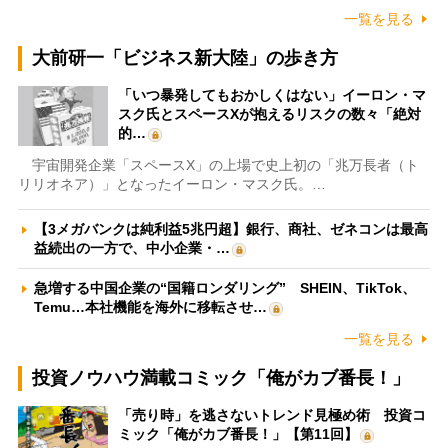
一覧を見る
大前研一「ビジネス新大陸」の歩き方
「いつ暴発してもおかしくはない」イーロン・マ
スク氏とスペースXが抱えるリスクの数々「絶対
的…
宇宙開発企業「スペースX」の上場で史上初の「兆万長者（ト
リリオネア）」となったイーロン・マスク氏。…
【3メガバンクは純利益5兆円超】銀行、商社、ゼネコンは最高
益続出の一方で、中小企業・…
急増する中国企業の“国籍ロンダリング” SHEIN、TikTok、
Temu…本社機能を海外に移転させ…
一覧を見る
投資ノウハウ満載コミック「俺がカブ番長！」
「売り時」を逃さないトレンド見極め術 投資コ
ミック「俺がカブ番長！」【第11回】