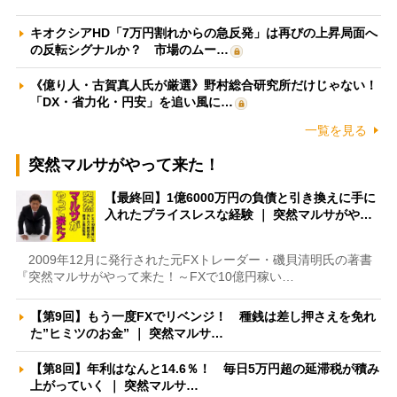
キオクシアHD「7万円割れからの急反発」は再びの上昇局面へ
の反転シグナルか？ 市場のムー…
《億り人・古賀真人氏が厳選》野村総合研究所だけじゃない！
「DX・省力化・円安」を追い風に…
一覧を見る
突然マルサがやって来た！
【最終回】1億6000万円の負債と引き換えに手に
入れたプライスレスな経験 ｜ 突然マルサがや…
2009年12月に発行された元FXトレーダー・磯貝清明氏の著書
『突然マルサがやって来た！～FXで10億円稼い…
【第9回】もう一度FXでリベンジ！ 種銭は差し押さえを免れ
た”ヒミツのお金” ｜ 突然マルサ…
【第8回】年利はなんと14.6％！ 毎日5万円超の延滞税が積み
上がっていく ｜ 突然マルサ…