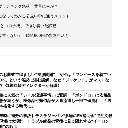
度ランキング急落 背景に何が？
になってわかる公立中学に通うメリット
っとコロナ禍」で辿り着いた諦観
甘くない」 時給600円の質素生活も
のお葬式で悩ましい“喪服問題” 女性は「ワンピースを着てい
OK」という俗説に潜む誤解、なぜ「ジャケット」がマストな
？《1級葬祭ディレクターが解説》
生に人気の「シール流通事情」に変調 「ボンドロ」は依然品
態が続くが、模倣品や類似品が大量流通し一部で値崩れ 「選
本格化する時代に」
車時に複数の事故】テスラジャパン“多額のEV補助金”で注文殺
現場は大混乱 トラブル続発の背後に見え隠れする“イーロン
腕”の影