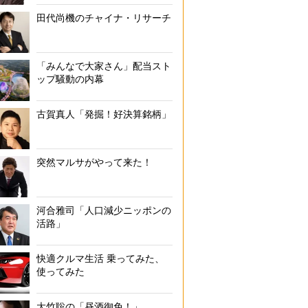
田代尚機のチャイナ・リサーチ
「みんなで大家さん」配当スト
ップ騒動の内幕
古賀真人「発掘！好決算銘柄」
突然マルサがやって来た！
河合雅司「人口減少ニッポンの
活路」
快適クルマ生活 乗ってみた、
使ってみた
大竹聡の「昼酒御免！」