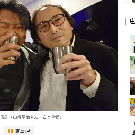
注
に感謝（山崎幸治さん＝左と筆者）
写真1枚