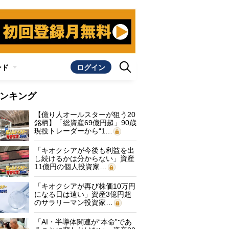
ンド
ログイン
ンキング
【億り人オールスターが狙う20
銘柄】「総資産69億円超」90歳
現役トレーダーから“1…
「キオクシアが今後も利益を出
し続けるかは分からない」資産
11億円の個人投資家…
「キオクシアが再び株価10万円
になる日は遠い」資産3億円超
のサラリーマン投資家…
「AI・半導体関連が“本命”であ