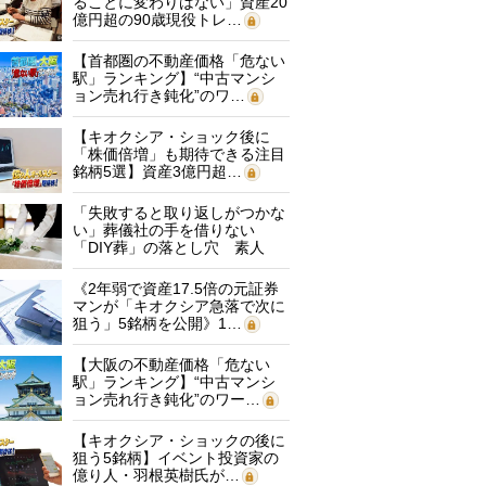
ることに変わりはない」資産20
億円超の90歳現役トレ…
【首都圏の不動産価格「危ない
駅」ランキング】“中古マンシ
ョン売れ行き鈍化”のワ…
【キオクシア・ショック後に
「株価倍増」も期待できる注目
銘柄5選】資産3億円超…
「失敗すると取り返しがつかな
い」葬儀社の手を借りない
「DIY葬」の落とし穴 素人
に…
《2年弱で資産17.5倍の元証券
マンが「キオクシア急落で次に
狙う」5銘柄を公開》1…
【大阪の不動産価格「危ない
駅」ランキング】“中古マンシ
ョン売れ行き鈍化”のワー…
【キオクシア・ショックの後に
狙う5銘柄】イベント投資家の
億り人・羽根英樹氏が…