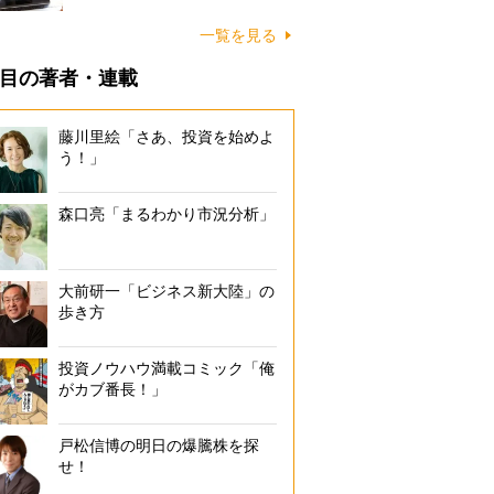
一覧を見る
目の著者・連載
藤川里絵「さあ、投資を始めよ
う！」
森口亮「まるわかり市況分析」
大前研一「ビジネス新大陸」の
歩き方
投資ノウハウ満載コミック「俺
がカブ番長！」
戸松信博の明日の爆騰株を探
せ！