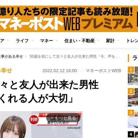
ア
ライフ
マネー
住まい・不動産
家計
トレ
仕事がある幸せ
50歳を前にして次々と友人が出来た男性「今、声を掛けてくれる人が大切」
ラ
1
る幸せ
2022.02.12 16:00
マネーポストWEB
次々と友人が出来た男性
2
くれる人が大切」
3
もっと見る
arrow_forward_ios
4