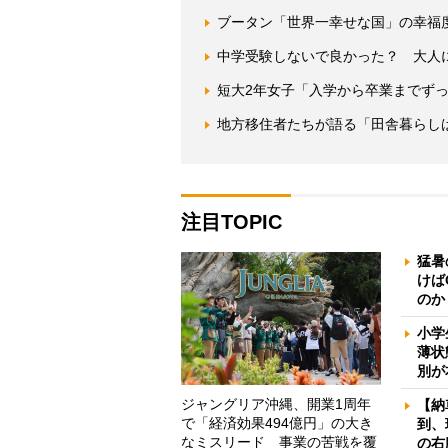
ブータン「世界一幸せな国」の幸福
中学受験しないで良かった？ 大人
短大2年女子「入学から卒業までず
地方移住者たちが語る「田舎暮らしは
注目TOPIC
猛暑
けば
のか
小学
薄状
別が
ジャングリア沖縄、開業1周年
【納
で「経済効果494億円」の大き
到、
なミスリード 事業の苦戦を覆
の右