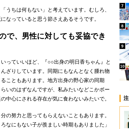
7
「うちは何もない」と考えています。むしろ、
魔になっていると思う節さえあるそうです。
8
ので、男性に対しても妥協でき
9
いっていいほど、『○○出身の明日香ちゃん』と
10
うんざりしています。同期にもなんとなく腫れ物
じることもあります。地方出身の野心家の同期
くらいのはずなんですが、私みたいなどこかボー
注
題の中心にされる存在が気に食わないみたいで。
分の努力と思ってもらえないこともあります。
しろなにもない子が羨ましい時期もありました」