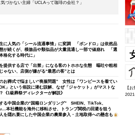
に気づかない主婦「UCLAって珈琲の会社？」
生に人気の「シール流通事情」に変調 「ボンドロ」は依然品
態が続くが、模倣品や類似品が大量流通し一部で値崩れ 「選
本格化する時代に」
を提供する店で「出禁」になる客のトホホな生態 嘔吐や粗相
じゃない、店側が嫌がる“最悪の客”とは
のお葬式で悩ましい“喪服問題” 女性は「ワンピースを着てい
OK」という俗説に潜む誤解、なぜ「ジャケット」がマストな
【お
？《1級葬祭ディレクターが解説》
202
する中国企業の“国籍ロンダリング” SHEIN、TikTok、
mu…本社機能を海外に移転させ、トランプ関税の回避を狙う
人を隠れ蓑にした中国企業の農業参入・土地取得への懸念も