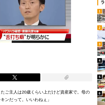
ラ
1
2
3
4
5
たご主人は20歳くらい上だけど資産家で。母の
6
ーキンだって。いいわねぇ」