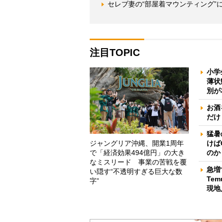
セレブ妻の“部屋着マウンティング”
注目TOPIC
小学
薄状
別が
お酒
だけ
猛暑
ジャングリア沖縄、開業1周年
けば
で「経済効果494億円」の大き
のか
なミスリード 事業の苦戦を覆
急増
い隠す“不透明すぎる巨大な数
Te
字”
現地