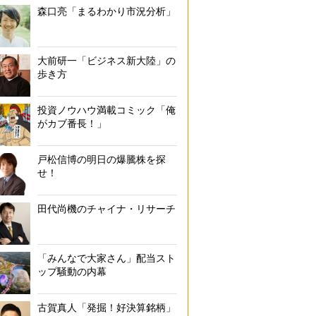
森口亮「まるわかり市況分析」
大前研一「ビジネス新大陸」の
歩き方
投資ノウハウ満載コミック「俺
がカブ番長！」
戸松信博の明日の爆騰株を探
せ！
田代尚機のチャイナ・リサーチ
「みんなで大家さん」配当スト
ップ騒動の内幕
古賀真人「発掘！好決算銘柄」