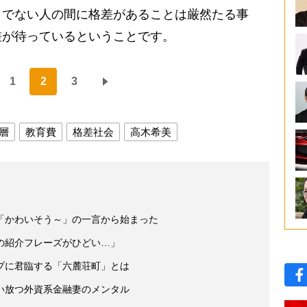
うでない人の間に格差があることは厳然たる事
差が待っているということです。
1
2
3
層
教育費
格差社会
高木希美
「かわいそう～」の一言から始まった
の紹介フレーズがひどい…」
プに君臨する「六麓荘町」とは
い放つ外資系金融妻のメンタル