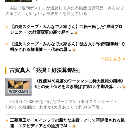
本誌『週刊ポスト』が追及してきた不動産投資商品「みんなで
大家さん」がいよいよ最終局面を迎えている…
【独走スクープ・みんなで大家さん】二転三転した“成田プロ
ジェクト”の計画変更の裏で起き…
【追及スクープ・みんなで大家さん】独占入手“内部議事録”で
明かされる柳瀬健一・代表の思…
一覧を見る
古賀真人「発掘！好決算銘柄」
《株価34％急落のワークマンに特大反転の期待》
6月の売上低迷を吹き飛ばす第1四半期決算、…
6月3日に8330円をつけたワークマン（東証スタンダード・
7564）の株価は、わずか1カ月あまりで約34％下落…
三菱重工が「AIインフラの新たな主役」として再評価される気
運 エヌビディアとの提携でAI…