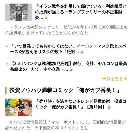
「イラン戦争を利用して儲けている」利益相反と
の批判が強まるトランプファミリーの不正蓄財
疑…
トランプ大統領のファミリー信託が今年1～3月に3000回以上も
の証券取引を行っていたことが明らかになり…
「いつ暴発してもおかしくはない」イーロン・マスク氏とスペ
ースXが抱えるリスクの数々「絶対…
【3メガバンクは純利益5兆円超】銀行、商社、ゼネコンは最高
益続出の一方で、中小企業・…
一覧を見る
投資ノウハウ満載コミック「俺がカブ番長！」
「売り時」を逃さないトレンド見極め術 投資コ
ミック「俺がカブ番長！」【第11回】
かつて投資情報雑誌「マネーポスト」にて、圧倒的な情報量が
詰め込まれた「天下無敵の株コミック」とし…