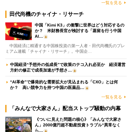
一覧を見る
田代尚機のチャイナ・リサーチ
中国「Kimi K3」の衝撃に世界はどう対応するの
か？ 米財務長官が検討する「蒸留を行う中国
AI…
中国経済に精通する中国株投資の第一人者・田代尚機氏のプレ
ミアム連載「チャイナ・リサーチ」。中国企…
中国経済“予想外の低成長”で政策のテコ入れ必至か 経済運営
方針の修正で成長加速が予想さ…
“AI革命”で爆発的な需要拡大が見込まれる「CXO」とは何
か？ 高い競争力を持つ中国の医薬品…
一覧を見る
「みんなで大家さん」配当ストップ騒動の内幕
《ついに見えた問題の核心》「みんなで大家さ
ん」2000億円超不動産投資トラブル“異常なく
ら…