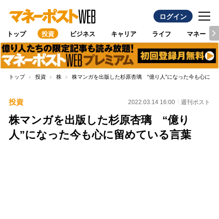
ログイン
トップ
投資
ビジネス
キャリア
ライフ
マネー
トップ
投資
株
株マンガを出版した杉原杏璃 “億り人”になった今も心に留
投資
2022.03.14 16:00
週刊ポスト
株マンガを出版した杉原杏璃 “億り
人”になった今も心に留めている言葉
Loaded
:
100.00%
/
Unmute