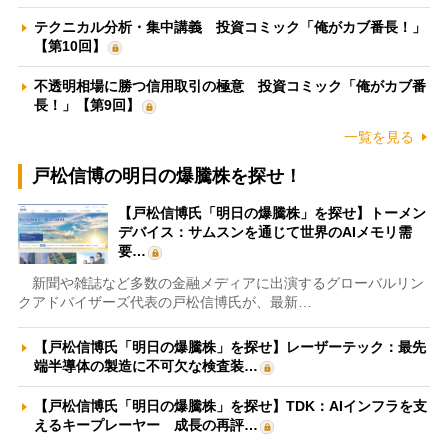
テクニカル分析・集中講義 投資コミック「俺がカブ番長！」
【第10回】
不透明相場に勝つ信用取引の極意 投資コミック「俺がカブ番
長！」【第9回】
一覧を見る
戸松信博の明日の爆騰株を探せ！
【戸松信博氏「明日の爆騰株」を探せ】トーメン
デバイス：サムスンを通じて世界のAIメモリ需
要…
新聞や雑誌など多数の金融メディアに出演するグローバルリン
クアドバイザーズ代表の戸松信博氏が、最新…
【戸松信博氏「明日の爆騰株」を探せ】レーザーテック：最先
端半導体の製造に不可欠な検査装…
【戸松信博氏「明日の爆騰株」を探せ】TDK：AIインフラを支
えるキープレーヤー 成長の再評…