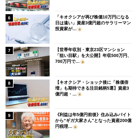
「キオクシアが再び株価10万円になる
6
日は遠い」資産3億円超のサラリーマン
投資家が…
【世帯年収別・東京23区マンション
7
「狙い目駅」を大公開】年収500万円、
700万円で…
【キオクシア・ショック後に「株価倍
8
増」も期待できる注目銘柄5選】資産3
億円超・…
《利益は年5億円前後》住み込みバイト
9
から“ギガ大家さん”となった資産200億
円税理…