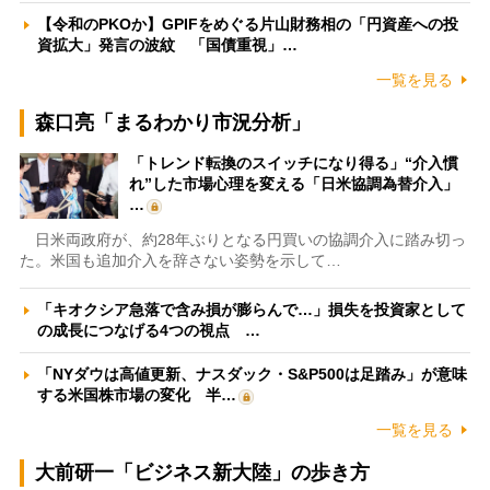
【令和のPKOか】GPIFをめぐる片山財務相の「円資産への投
資拡大」発言の波紋 「国債重視」…
一覧を見る
森口亮「まるわかり市況分析」
「トレンド転換のスイッチになり得る」“介入慣
れ”した市場心理を変える「日米協調為替介入」
…
日米両政府が、約28年ぶりとなる円買いの協調介入に踏み切っ
た。米国も追加介入を辞さない姿勢を示して…
「キオクシア急落で含み損が膨らんで…」損失を投資家として
の成長につなげる4つの視点 …
「NYダウは高値更新、ナスダック・S&P500は足踏み」が意味
する米国株市場の変化 半…
一覧を見る
大前研一「ビジネス新大陸」の歩き方