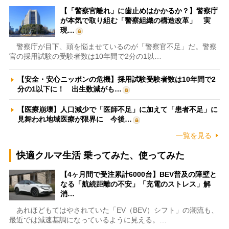
【「警察官離れ」に歯止めはかかるか？】警察庁
が本気で取り組む「警察組織の構造改革」 実
現…
警察庁が目下、頭を悩ませているのが「警察官不足」だ。警察
官の採用試験の受験者数は10年間で2分の1以…
【安全・安心ニッポンの危機】採用試験受験者数は10年間で2
分の1以下に！ 出生数減がも…
【医療崩壊】人口減少で「医師不足」に加えて「患者不足」に
見舞われ地域医療が限界に 今後…
一覧を見る
快適クルマ生活 乗ってみた、使ってみた
【4ヶ月間で受注累計6000台】BEV普及の障壁と
なる「航続距離の不安」「充電のストレス」解
消…
あれほどもてはやされていた「EV（BEV）シフト」の潮流も、
最近では減速基調になっているように見える。…