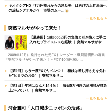
キオクシアHD「7万円割れからの急反発」は再びの上昇局面へ
の反転シグナルか？ 市場のムー…
一覧を見る
突然マルサがやって来た！
【最終回】1億6000万円の負債と引き換えに手に
入れたプライスレスな経験 ｜ 突然マルサがや…
2009年12月に発行された元FXトレーダー・磯貝清明氏の著書
『突然マルサがやって来た！～FXで10億円稼い…
【第9回】もう一度FXでリベンジ！ 種銭は差し押さえを免れ
た”ヒミツのお金” ｜ 突然マルサ…
【第8回】年利はなんと14.6％！ 毎日5万円超の延滞税が積み
上がっていく ｜ 突然マルサ…
一覧を見る
河合雅司「人口減少ニッポンの活路」