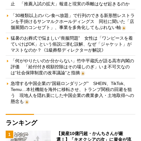
止 「推薦入試の拡大」報道と現実の乖離はなぜ起きるのか
「30種類以上のパン食べ放題」で行列のできる新形態レストラ
ンを手掛けるサンマルクホールディングス 同社に聞いた「店
舗展開のコンセプト」、事業を多角化してもぶれない軸
猛暑のお葬式で悩ましい“喪服問題” 女性は「ワンピースを着
ていけばOK」という俗説に潜む誤解、なぜ「ジャケット」が
マストなのか？《1級葬祭ディレクターが解説》
「何がやりたいのか分からない」竹中平蔵氏が語る高市内閣の
評価 「給付付き税額控除はその場しのぎ」いま不可欠なの
は“社会保障制度の改革議論”と指摘
急増する中国企業の“国籍ロンダリング” SHEIN、TikTok、
Temu…本社機能を海外に移転させ、トランプ関税の回避を狙
う 現地人を隠れ蓑にした中国企業の農業参入・土地取得への
懸念も
ランキング
【資産10億円超・かんちさんが厳
1
選！】「キオクシアの次」に資金が流