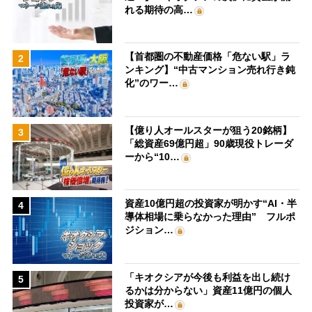
れる期待の高…
【首都圏の不動産価格「危ない駅」ラ
2
ンキング】“中古マンション売れ行き鈍
化”のワー…
【億り人オールスターが狙う20銘柄】
3
「総資産69億円超」90歳現役トレーダ
ーから“10…
資産10億円超の投資家が明かす“AI・半
4
導体相場に乗らなかった理由” フルポ
ジション…
「キオクシアが今後も利益を出し続け
5
るかは分からない」資産11億円の個人
投資家が…