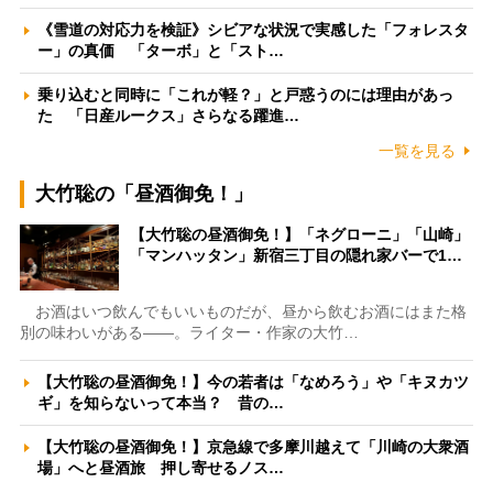
《雪道の対応力を検証》シビアな状況で実感した「フォレスタ
ー」の真価 「ターボ」と「スト…
乗り込むと同時に「これが軽？」と戸惑うのには理由があっ
た 「日産ルークス」さらなる躍進…
一覧を見る
大竹聡の「昼酒御免！」
【大竹聡の昼酒御免！】「ネグローニ」「山崎」
「マンハッタン」新宿三丁目の隠れ家バーで1…
お酒はいつ飲んでもいいものだが、昼から飲むお酒にはまた格
別の味わいがある――。ライター・作家の大竹…
【大竹聡の昼酒御免！】今の若者は「なめろう」や「キヌカツ
ギ」を知らないって本当？ 昔の…
【大竹聡の昼酒御免！】京急線で多摩川越えて「川崎の大衆酒
場」へと昼酒旅 押し寄せるノス…