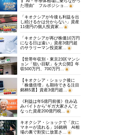
す“AI・半導体相場に乗らなかっ
た理由” フルポジショ…
「キオクシアが今後も利益を出
し続けるかは分からない」資産
11億円の個人投資家…
「キオクシアが再び株価10万円
になる日は遠い」資産3億円超
のサラリーマン投資家…
【世帯年収別・東京23区マンシ
ョン「狙い目駅」を大公開】年
収500万円、700万円…
【キオクシア・ショック後に
「株価倍増」も期待できる注目
銘柄5選】資産3億円超…
《利益は年5億円前後》住み込
みバイトから“ギガ大家さん”と
なった資産200億円税…
キオクシア・ショックで「次に
マネーが流れる」16銘柄 AI相
場の裏で割安に放置さ…