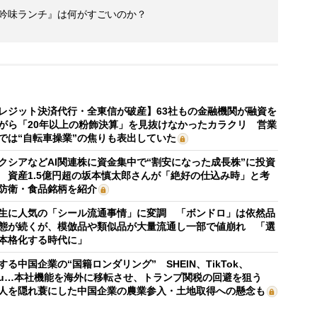
『吟味ランチ』は何がすごいのか？
レジット決済代行・全東信が破産】63社もの金融機関が融資を
がら「20年以上の粉飾決算」を見抜けなかったカラクリ 営業
では“自転車操業”の焦りも表出していた
クシアなどAI関連株に資金集中で“割安になった成長株”に投資
 資産1.5億円超の坂本慎太郎さんが「絶好の仕込み時」と考
防衛・食品銘柄を紹介
生に人気の「シール流通事情」に変調 「ボンドロ」は依然品
態が続くが、模倣品や類似品が大量流通し一部で値崩れ 「選
本格化する時代に」
する中国企業の“国籍ロンダリング” SHEIN、TikTok、
mu…本社機能を海外に移転させ、トランプ関税の回避を狙う
人を隠れ蓑にした中国企業の農業参入・土地取得への懸念も