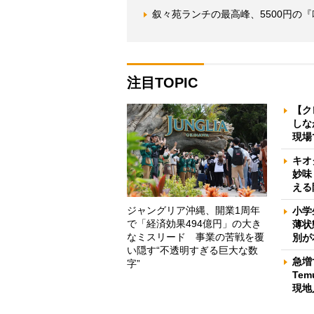
叙々苑ランチの最高峰、5500円の
注目TOPIC
【ク
しな
現場
キオ
妙味
える
ジャングリア沖縄、開業1周年
小学
で「経済効果494億円」の大き
薄状
なミスリード 事業の苦戦を覆
別が
い隠す“不透明すぎる巨大な数
急増
字”
Te
現地