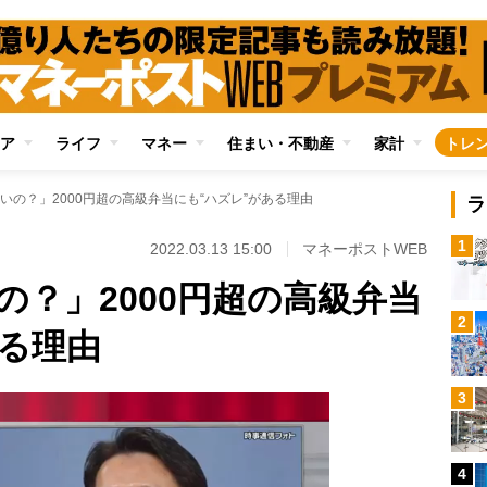
ア
ライフ
マネー
住まい・不動産
家計
トレ
いの？」2000円超の高級弁当にも“ハズレ”がある理由
ラ
1
2022.03.13 15:00
マネーポストWEB
の？」2000円超の高級弁当
2
ある理由
3
4