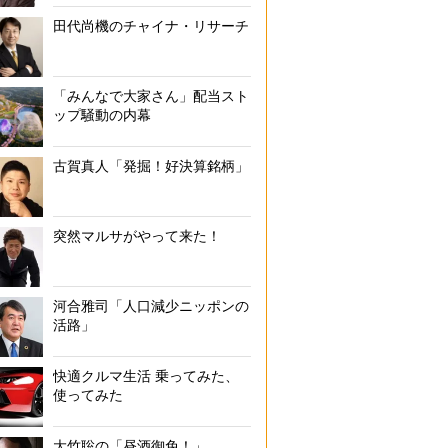
田代尚機のチャイナ・リサーチ
「みんなで大家さん」配当スト
ップ騒動の内幕
古賀真人「発掘！好決算銘柄」
突然マルサがやって来た！
河合雅司「人口減少ニッポンの
活路」
快適クルマ生活 乗ってみた、
使ってみた
大竹聡の「昼酒御免！」