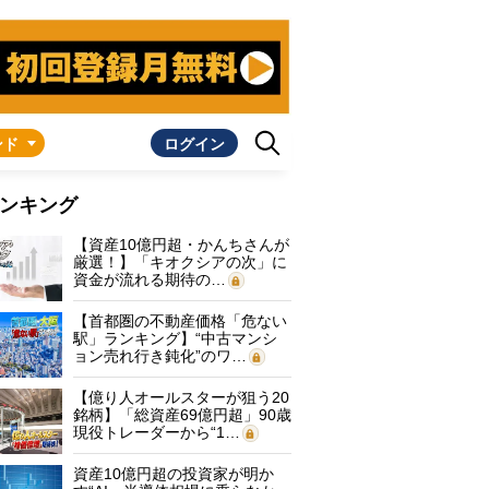
ンド
ログイン
ンキング
【資産10億円超・かんちさんが
厳選！】「キオクシアの次」に
資金が流れる期待の…
【首都圏の不動産価格「危ない
駅」ランキング】“中古マンシ
ョン売れ行き鈍化”のワ…
【億り人オールスターが狙う20
銘柄】「総資産69億円超」90歳
現役トレーダーから“1…
資産10億円超の投資家が明か