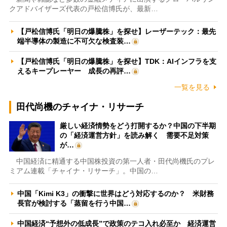
クアドバイザーズ代表の戸松信博氏が、最新…
【戸松信博氏「明日の爆騰株」を探せ】レーザーテック：最先
端半導体の製造に不可欠な検査装…
【戸松信博氏「明日の爆騰株」を探せ】TDK：AIインフラを支
えるキープレーヤー 成長の再評…
一覧を見る
田代尚機のチャイナ・リサーチ
厳しい経済情勢をどう打開するか？中国の下半期
の「経済運営方針」を読み解く 需要不足対策
が…
中国経済に精通する中国株投資の第一人者・田代尚機氏のプレ
ミアム連載「チャイナ・リサーチ」。中国の…
中国「Kimi K3」の衝撃に世界はどう対応するのか？ 米財務
長官が検討する「蒸留を行う中国…
中国経済“予想外の低成長”で政策のテコ入れ必至か 経済運営