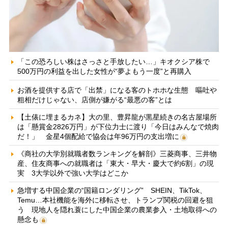
「この恐ろしい株はさっさと手放したい…」キオクシア株で
500万円の利益を出した女性が“夢よもう一度”と再購入
お酒を提供する店で「出禁」になる客のトホホな生態 嘔吐や
粗相だけじゃない、店側が嫌がる“最悪の客”とは
【土俵に埋まるカネ】大の里、豊昇龍が黒星続きの名古屋場所
は「懸賞金2826万円」が下位力士に渡り「今日はみんなで焼肉
だ！」 金星4個配給で協会は年96万円の支出増に
《商社の大学別就職者数ランキングを解剖》三菱商事、三井物
産、住友商事への就職者は「東大・早大・慶大で約6割」の現
実 3大学以外で強い大学はどこか
急増する中国企業の“国籍ロンダリング” SHEIN、TikTok、
Temu…本社機能を海外に移転させ、トランプ関税の回避を狙
う 現地人を隠れ蓑にした中国企業の農業参入・土地取得への
懸念も