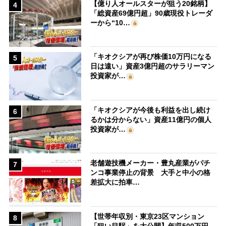
【億り人オールスターが狙う20銘柄】
4
「総資産69億円超」90歳現役トレーダ
ーから“10…
「キオクシアが再び株価10万円になる
5
日は遠い」資産3億円超のサラリーマン
投資家が…
「キオクシアが今後も利益を出し続け
6
るかは分からない」資産11億円の個人
投資家が…
老舗遊技機メーカー・豊丸産業がパチ
7
ンコ事業停止の背景 大手と中小の格
差拡大に拍車…
【世帯年収別・東京23区マンション
8
「狙い目駅」を大公開】年収500万円、