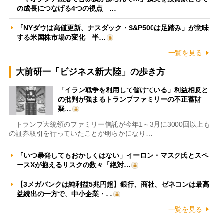
の成長につなげる4つの視点 …
「NYダウは高値更新、ナスダック・S&P500は足踏み」が意味
する米国株市場の変化 半…
一覧を見る
大前研一「ビジネス新大陸」の歩き方
「イラン戦争を利用して儲けている」利益相反と
の批判が強まるトランプファミリーの不正蓄財
疑…
トランプ大統領のファミリー信託が今年1～3月に3000回以上も
の証券取引を行っていたことが明らかになり…
「いつ暴発してもおかしくはない」イーロン・マスク氏とスペ
ースXが抱えるリスクの数々「絶対…
【3メガバンクは純利益5兆円超】銀行、商社、ゼネコンは最高
益続出の一方で、中小企業・…
一覧を見る