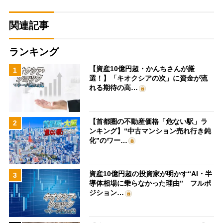
関連記事
ランキング
【資産10億円超・かんちさんが厳
1
選！】「キオクシアの次」に資金が流
れる期待の高…
【首都圏の不動産価格「危ない駅」ラ
2
ンキング】“中古マンション売れ行き鈍
化”のワー…
資産10億円超の投資家が明かす“AI・半
3
導体相場に乗らなかった理由” フルポ
ジション…