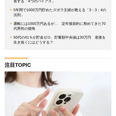
害する「4つのバイアス」
5年間で1000万円貯めたズボラ主婦が教える「3：3：4の
法則」
通帳には1000万円あるが… 定年後節約に努めてきた70
代男性の後悔
50代の41％が貯金ゼロ、貯蓄額中央値は30万円 老後を
生き抜くにはどうする？
注目TOPIC