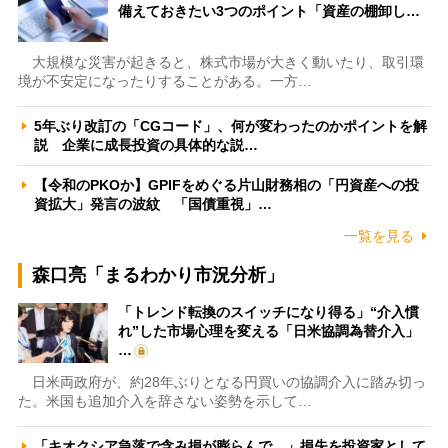
備えておきたい3つのポイント「資産の棚卸し…
大規模な災害が起きると、株式市場が大きく動いたり、取引環
境が不安定になったりすることがある。一方…
5年ぶり改訂の「CGコード」、何が変わったのかポイントを解
説 企業に成長投資の具体的な説…
【令和のPKOか】GPIFをめぐる片山財務相の「円資産への投
資拡大」発言の波紋 「国債重視」…
一覧を見る
森口亮「まるわかり市況分析」
「トレンド転換のスイッチになり得る」“介入慣
れ”した市場心理を変える「日米協調為替介入」
…
日米両政府が、約28年ぶりとなる円買いの協調介入に踏み切っ
た。米国も追加介入を辞さない姿勢を示して…
「キオクシア急落で含み損が膨らんで…」損失を投資家として