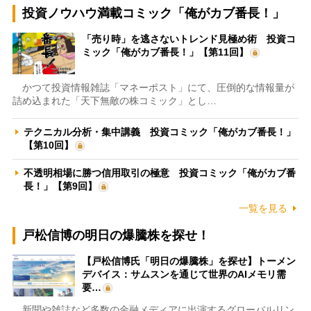
投資ノウハウ満載コミック「俺がカブ番長！」
「売り時」を逃さないトレンド見極め術 投資コ
ミック「俺がカブ番長！」【第11回】
かつて投資情報雑誌「マネーポスト」にて、圧倒的な情報量が
詰め込まれた「天下無敵の株コミック」とし…
テクニカル分析・集中講義 投資コミック「俺がカブ番長！」
【第10回】
不透明相場に勝つ信用取引の極意 投資コミック「俺がカブ番
長！」【第9回】
一覧を見る
戸松信博の明日の爆騰株を探せ！
【戸松信博氏「明日の爆騰株」を探せ】トーメン
デバイス：サムスンを通じて世界のAIメモリ需
要…
新聞や雑誌など多数の金融メディアに出演するグローバルリン