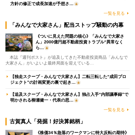
方針の修正で成長加速が予想さ…
一覧を見る
「みんなで大家さん」配当ストップ騒動の内幕
《ついに見えた問題の核心》「みんなで大家さ
ん」2000億円超不動産投資トラブル“異常なく
ら…
本誌『週刊ポスト』が追及してきた不動産投資商品「みんなで
大家さん」がいよいよ最終局面を迎えている…
【独走スクープ・みんなで大家さん】二転三転した“成田プロ
ジェクト”の計画変更の裏で起き…
【追及スクープ・みんなで大家さん】独占入手“内部議事録”で
明かされる柳瀬健一・代表の思…
一覧を見る
古賀真人「発掘！好決算銘柄」
《株価34％急落のワークマンに特大反転の期待》