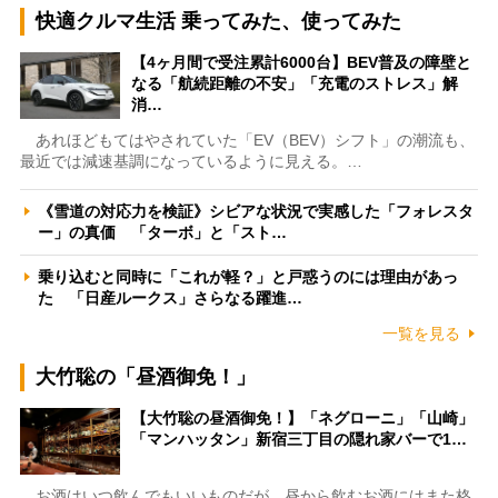
快適クルマ生活 乗ってみた、使ってみた
【4ヶ月間で受注累計6000台】BEV普及の障壁と
なる「航続距離の不安」「充電のストレス」解
消…
あれほどもてはやされていた「EV（BEV）シフト」の潮流も、
最近では減速基調になっているように見える。…
《雪道の対応力を検証》シビアな状況で実感した「フォレスタ
ー」の真価 「ターボ」と「スト…
乗り込むと同時に「これが軽？」と戸惑うのには理由があっ
た 「日産ルークス」さらなる躍進…
一覧を見る
大竹聡の「昼酒御免！」
【大竹聡の昼酒御免！】「ネグローニ」「山崎」
「マンハッタン」新宿三丁目の隠れ家バーで1…
お酒はいつ飲んでもいいものだが、昼から飲むお酒にはまた格