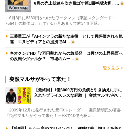
6月の売上低迷を吹き飛ばす第1四半期決算、…
6月3日に8330円をつけたワークマン（東証スタンダード・
7564）の株価は、わずか1カ月あまりで約34％下落…
三菱重工が「AIインフラの新たな主役」として再評価される気
運 エヌビディアとの提携でAI…
キオクシアHD「7万円割れからの急反発」は再びの上昇局面へ
の反転シグナルか？ 市場のムー…
一覧を見る
突然マルサがやって来た！
【最終回】1億6000万円の負債と引き換えに手に
入れたプライスレスな経験 ｜ 突然マルサがや…
2009年12月に発行された元FXトレーダー・磯貝清明氏の著書
『突然マルサがやって来た！～FXで10億円稼い…
【第9回】もう一度FXでリベンジ！ 種銭は差し押さえを免れ