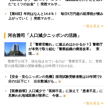
た”ヒミツのお金” ｜ 突然マルサ…
【第8回】年利はなんと14.6％！ 毎日5万円超の延滞税が積み
上がっていく ｜ 突然マルサ…
一覧を見る
河合雅司「人口減少ニッポンの活路」
【「警察官離れ」に歯止めはかかるか？】警察庁
が本気で取り組む「警察組織の構造改革」 実
現…
警察庁が目下、頭を悩ませているのが「警察官不足」だ。警察
官の採用試験の受験者数は10年間で2分の1以…
【安全・安心ニッポンの危機】採用試験受験者数は10年間で2
分の1以下に！ 出生数減がも…
【医療崩壊】人口減少で「医師不足」に加えて「患者不足」に
見舞われ地域医療が限界に 今後…
一覧を見る