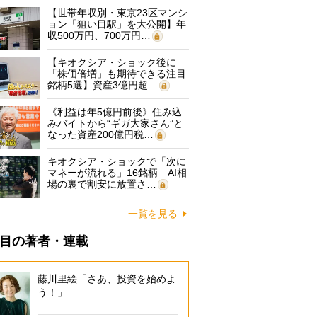
【世帯年収別・東京23区マンシ
ョン「狙い目駅」を大公開】年
収500万円、700万円…
【キオクシア・ショック後に
「株価倍増」も期待できる注目
銘柄5選】資産3億円超…
《利益は年5億円前後》住み込
みバイトから“ギガ大家さん”と
なった資産200億円税…
キオクシア・ショックで「次に
マネーが流れる」16銘柄 AI相
場の裏で割安に放置さ…
一覧を見る
目の著者・連載
藤川里絵「さあ、投資を始めよ
う！」