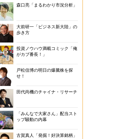
森口亮「まるわかり市況分析」
大前研一「ビジネス新大陸」の
歩き方
投資ノウハウ満載コミック「俺
がカブ番長！」
戸松信博の明日の爆騰株を探
せ！
田代尚機のチャイナ・リサーチ
「みんなで大家さん」配当スト
ップ騒動の内幕
古賀真人「発掘！好決算銘柄」