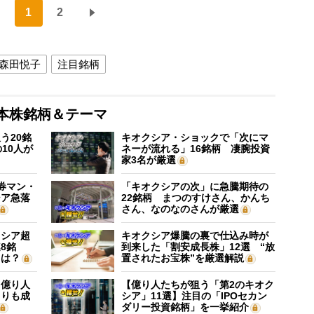
1
2
森田悦子
注目銘柄
本株銘柄＆テーマ
う20銘
キオクシア・ショックで「次にマ
10人が
ネーが流れる」16銘柄 凄腕投資
家3名が厳選
証券マン・
「キオクシアの次」に急騰期待の
シア急落
22銘柄 まつのすけさん、かんち
さん、なのなのさんが厳選
クシア超
キオクシア爆騰の裏で仕込み時が
8銘
到来した「割安成長株」12選 “放
”は？
置されたお宝株”を厳選解説
】億り人
【億り人たちが狙う「第2のキオク
よりも成
シア」11選】注目の「IPOセカン
ダリー投資銘柄」を一挙紹介