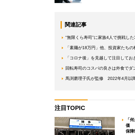
関連記事
“無限くら寿司”に家族4人で挑戦した
「素麺が18万円」他、投資家たちの
「コロナ後」を見越して注目してお
回転寿司のコスパの良さは外食でダ
馬渕磨理子氏が監修 2022年4月
注目TOPIC
「何
価 
保障