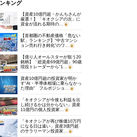
ンキング
【資産10億円超・かんちさんが
厳選！】「キオクシアの次」に
資金が流れる期待の…
【首都圏の不動産価格「危ない
駅」ランキング】“中古マンシ
ョン売れ行き鈍化”のワ…
【億り人オールスターが狙う20
銘柄】「総資産69億円超」90歳
現役トレーダーから“1…
資産10億円超の投資家が明か
す“AI・半導体相場に乗らなかっ
た理由” フルポジショ…
「キオクシアが今後も利益を出
し続けるかは分からない」資産
11億円の個人投資家…
「キオクシアが再び株価10万円
になる日は遠い」資産3億円超
のサラリーマン投資家…