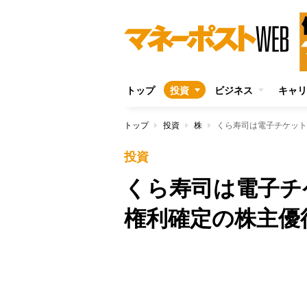
トップ
投資
ビジネス
キャリ
トップ
投資
株
くら寿司は電子チケット
投資
くら寿司は電子チ
権利確定の株主優
Unmute