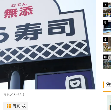
7
8
9
10
注
（写真／AFLO）
写真1枚