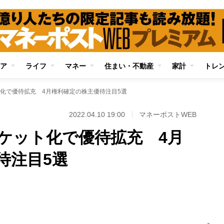
ア
ライフ
マネー
住まい・不動産
家計
トレ
化で優待拡充 4月権利確定の株主優待注目5選
2022.04.10 19:00
マネーポストWEB
ケット化で優待拡充 4月
待注目5選
Loaded
:
100.00%
/