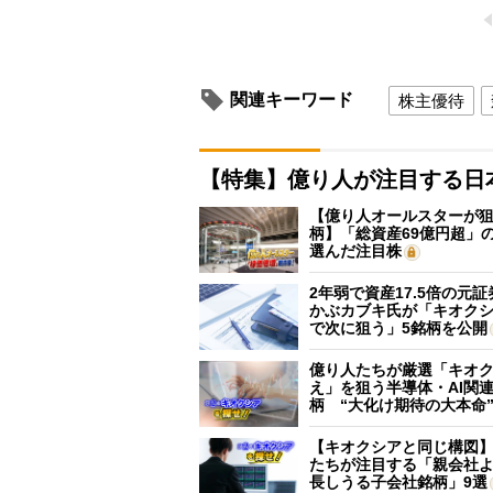
関連キーワード
株主優待
【特集】億り人が注目する日
【億り人オールスターが狙
柄】「総資産69億円超」の
選んだ注目株
2年弱で資産17.5倍の元
かぶカブキ氏が「キオク
で次に狙う」5銘柄を公開
億り人たちが厳選「キオ
え」を狙う半導体・AI関連
柄 “大化け期待の大本命
【キオクシアと同じ構図
たちが注目する「親会社
長しうる子会社銘柄」9選