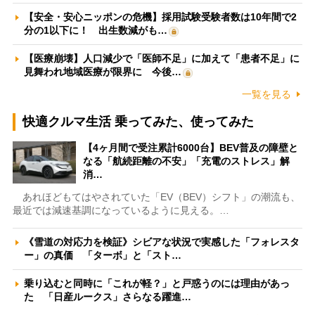
【安全・安心ニッポンの危機】採用試験受験者数は10年間で2
分の1以下に！ 出生数減がも…
【医療崩壊】人口減少で「医師不足」に加えて「患者不足」に
見舞われ地域医療が限界に 今後…
一覧を見る
快適クルマ生活 乗ってみた、使ってみた
【4ヶ月間で受注累計6000台】BEV普及の障壁と
なる「航続距離の不安」「充電のストレス」解
消…
あれほどもてはやされていた「EV（BEV）シフト」の潮流も、
最近では減速基調になっているように見える。…
《雪道の対応力を検証》シビアな状況で実感した「フォレスタ
ー」の真価 「ターボ」と「スト…
乗り込むと同時に「これが軽？」と戸惑うのには理由があっ
た 「日産ルークス」さらなる躍進…