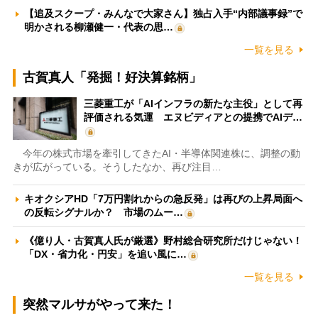
【追及スクープ・みんなで大家さん】独占入手“内部議事録”で
明かされる柳瀬健一・代表の思…
一覧を見る
古賀真人「発掘！好決算銘柄」
三菱重工が「AIインフラの新たな主役」として再
評価される気運 エヌビディアとの提携でAIデ…
今年の株式市場を牽引してきたAI・半導体関連株に、調整の動
きが広がっている。そうしたなか、再び注目…
キオクシアHD「7万円割れからの急反発」は再びの上昇局面へ
の反転シグナルか？ 市場のムー…
《億り人・古賀真人氏が厳選》野村総合研究所だけじゃない！
「DX・省力化・円安」を追い風に…
一覧を見る
突然マルサがやって来た！