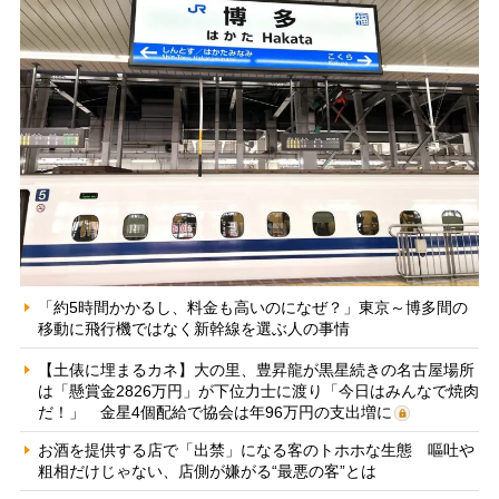
「約5時間かかるし、料金も高いのになぜ？」東京～博多間の
移動に飛行機ではなく新幹線を選ぶ人の事情
【土俵に埋まるカネ】大の里、豊昇龍が黒星続きの名古屋場所
は「懸賞金2826万円」が下位力士に渡り「今日はみんなで焼肉
だ！」 金星4個配給で協会は年96万円の支出増に
お酒を提供する店で「出禁」になる客のトホホな生態 嘔吐や
粗相だけじゃない、店側が嫌がる“最悪の客”とは