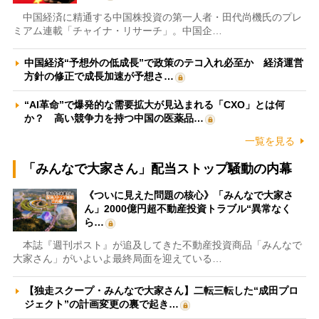
中国経済に精通する中国株投資の第一人者・田代尚機氏のプレ
ミアム連載「チャイナ・リサーチ」。中国企…
中国経済“予想外の低成長”で政策のテコ入れ必至か 経済運営
方針の修正で成長加速が予想さ…
“AI革命”で爆発的な需要拡大が見込まれる「CXO」とは何
か？ 高い競争力を持つ中国の医薬品…
一覧を見る
「みんなで大家さん」配当ストップ騒動の内幕
《ついに見えた問題の核心》「みんなで大家さ
ん」2000億円超不動産投資トラブル“異常なく
ら…
本誌『週刊ポスト』が追及してきた不動産投資商品「みんなで
大家さん」がいよいよ最終局面を迎えている…
【独走スクープ・みんなで大家さん】二転三転した“成田プロ
ジェクト”の計画変更の裏で起き…