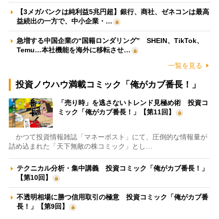
【3メガバンクは純利益5兆円超】銀行、商社、ゼネコンは最高
益続出の一方で、中小企業・…
急増する中国企業の“国籍ロンダリング” SHEIN、TikTok、
Temu…本社機能を海外に移転させ…
一覧を見る
投資ノウハウ満載コミック「俺がカブ番長！」
「売り時」を逃さないトレンド見極め術 投資コ
ミック「俺がカブ番長！」【第11回】
かつて投資情報雑誌「マネーポスト」にて、圧倒的な情報量が
詰め込まれた「天下無敵の株コミック」とし…
テクニカル分析・集中講義 投資コミック「俺がカブ番長！」
【第10回】
不透明相場に勝つ信用取引の極意 投資コミック「俺がカブ番
長！」【第9回】