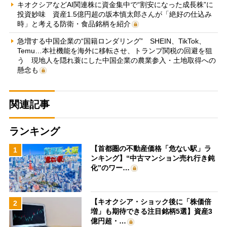
キオクシアなどAI関連株に資金集中で“割安になった成長株”に
投資妙味 資産1.5億円超の坂本慎太郎さんが「絶好の仕込み
時」と考える防衛・食品銘柄を紹介
急増する中国企業の“国籍ロンダリング” SHEIN、TikTok、
Temu…本社機能を海外に移転させ、トランプ関税の回避を狙
う 現地人を隠れ蓑にした中国企業の農業参入・土地取得への
懸念も
関連記事
ランキング
【首都圏の不動産価格「危ない駅」ラ
1
ンキング】“中古マンション売れ行き鈍
化”のワー…
【キオクシア・ショック後に「株価倍
2
増」も期待できる注目銘柄5選】資産3
億円超・…