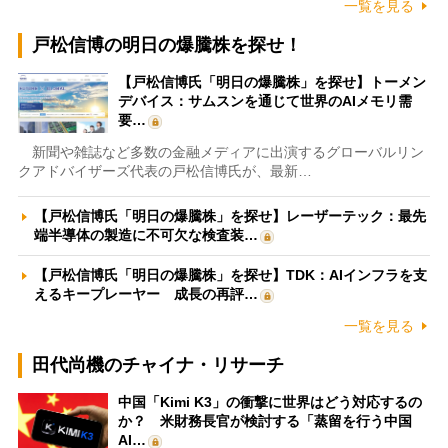
一覧を見る
戸松信博の明日の爆騰株を探せ！
【戸松信博氏「明日の爆騰株」を探せ】トーメン
デバイス：サムスンを通じて世界のAIメモリ需
要…
新聞や雑誌など多数の金融メディアに出演するグローバルリン
クアドバイザーズ代表の戸松信博氏が、最新…
【戸松信博氏「明日の爆騰株」を探せ】レーザーテック：最先
端半導体の製造に不可欠な検査装…
【戸松信博氏「明日の爆騰株」を探せ】TDK：AIインフラを支
えるキープレーヤー 成長の再評…
一覧を見る
田代尚機のチャイナ・リサーチ
中国「Kimi K3」の衝撃に世界はどう対応するの
か？ 米財務長官が検討する「蒸留を行う中国
AI…