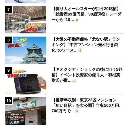
【億り人オールスターが狙う20銘柄】
7
「総資産69億円超」90歳現役トレーダ
ーから“10…
【大阪の不動産価格「危ない駅」ラン
8
キング】“中古マンション売れ行き鈍
化”のワース…
【キオクシア・ショックの後に狙う5銘
9
柄】イベント投資家の億り人・羽根英
樹氏が厳…
【世帯年収別・東京23区マンション
10
「狙い目駅」を大公開】年収500万円、
700万円で…