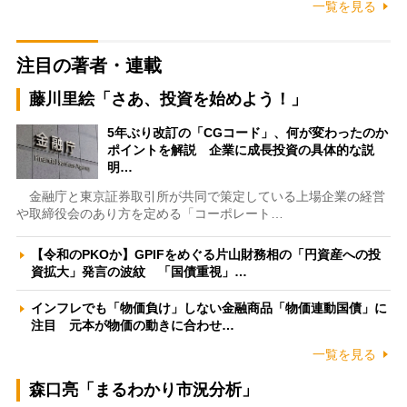
一覧を見る
注目の著者・連載
藤川里絵「さあ、投資を始めよう！」
5年ぶり改訂の「CGコード」、何が変わったのか
ポイントを解説 企業に成長投資の具体的な説
明…
金融庁と東京証券取引所が共同で策定している上場企業の経営
や取締役会のあり方を定める「コーポレート…
【令和のPKOか】GPIFをめぐる片山財務相の「円資産への投
資拡大」発言の波紋 「国債重視」…
インフレでも「物価負け」しない金融商品「物価連動国債」に
注目 元本が物価の動きに合わせ…
一覧を見る
森口亮「まるわかり市況分析」