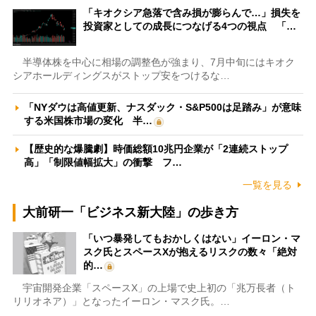
「キオクシア急落で含み損が膨らんで…」損失を
投資家としての成長につなげる4つの視点 「…
半導体株を中心に相場の調整色が強まり、7月中旬にはキオク
シアホールディングスがストップ安をつけるな…
「NYダウは高値更新、ナスダック・S&P500は足踏み」が意味
する米国株市場の変化 半…
【歴史的な爆騰劇】時価総額10兆円企業が「2連続ストップ
高」「制限値幅拡大」の衝撃 フ…
一覧を見る
大前研一「ビジネス新大陸」の歩き方
「いつ暴発してもおかしくはない」イーロン・マ
スク氏とスペースXが抱えるリスクの数々「絶対
的…
宇宙開発企業「スペースX」の上場で史上初の「兆万長者（ト
リリオネア）」となったイーロン・マスク氏。…