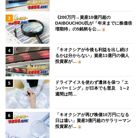
《200万円→資産10億円超の
3
DAIBOUCHOU氏が「年末までに株価倍
増期待」の5銘柄を公…
「キオクシアが今後も利益を出し続け
4
るかは分からない」資産11億円の個人
投資家が…
ドライアイスを使わず遺体を保つ「エ
5
ンバーミング」が日本でも普及 1～2
週間は問…
「キオクシアが再び株価10万円になる
6
日は遠い」資産3億円超のサラリーマン
投資家が…