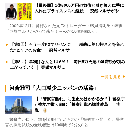
【最終回】1億6000万円の負債と引き換えに手に
入れたプライスレスな経験 ｜ 突然マルサがや…
2009年12月に発行された元FXトレーダー・磯貝清明氏の著書
『突然マルサがやって来た！～FXで10億円稼い…
【第9回】もう一度FXでリベンジ！ 種銭は差し押さえを免れ
た”ヒミツのお金” ｜ 突然マルサ…
【第8回】年利はなんと14.6％！ 毎日5万円超の延滞税が積み
上がっていく ｜ 突然マルサ…
一覧を見る
河合雅司「人口減少ニッポンの活路」
【「警察官離れ」に歯止めはかかるか？】警察庁
が本気で取り組む「警察組織の構造改革」 実
現…
警察庁が目下、頭を悩ませているのが「警察官不足」だ。警察
官の採用試験の受験者数は10年間で2分の1以…