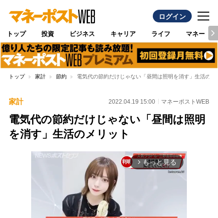
ログイン
トップ
投資
ビジネス
キャリア
ライフ
マネー
トップ
家計
節約
電気代の節約だけじゃない「昼間は照明を消す」生活のメ
家計
2022.04.19 15:00
マネーポストWEB
電気代の節約だけじゃない「昼間は照明
を消す」生活のメリット
もっと見る
arrow_forward_ios