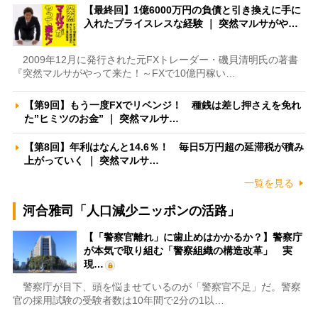
【最終回】1億6000万円の負債と引き換えに手に
入れたプライスレスな経験 ｜ 突然マルサがや…
2009年12月に発行された元FXトレーダー・磯貝清明氏の著書
『突然マルサがやって来た！～FXで10億円稼い…
【第9回】もう一度FXでリベンジ！ 種銭は差し押さえを免れ
た”ヒミツのお金” ｜ 突然マルサ…
【第8回】年利はなんと14.6％！ 毎日5万円超の延滞税が積み
上がっていく ｜ 突然マルサ…
一覧を見る
河合雅司「人口減少ニッポンの活路」
【「警察官離れ」に歯止めはかかるか？】警察庁
が本気で取り組む「警察組織の構造改革」 実
現…
警察庁が目下、頭を悩ませているのが「警察官不足」だ。警察
官の採用試験の受験者数は10年間で2分の1以…