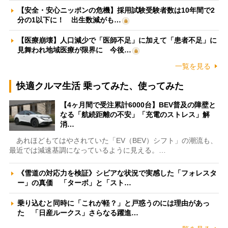
【安全・安心ニッポンの危機】採用試験受験者数は10年間で2
分の1以下に！ 出生数減がも…
【医療崩壊】人口減少で「医師不足」に加えて「患者不足」に
見舞われ地域医療が限界に 今後…
一覧を見る
快適クルマ生活 乗ってみた、使ってみた
【4ヶ月間で受注累計6000台】BEV普及の障壁と
なる「航続距離の不安」「充電のストレス」解
消…
あれほどもてはやされていた「EV（BEV）シフト」の潮流も、
最近では減速基調になっているように見える。…
《雪道の対応力を検証》シビアな状況で実感した「フォレスタ
ー」の真価 「ターボ」と「スト…
乗り込むと同時に「これが軽？」と戸惑うのには理由があっ
た 「日産ルークス」さらなる躍進…