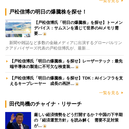
一覧を見る
戸松信博の明日の爆騰株を探せ！
【戸松信博氏「明日の爆騰株」を探せ】トーメン
デバイス：サムスンを通じて世界のAIメモリ需
要…
新聞や雑誌など多数の金融メディアに出演するグローバルリン
クアドバイザーズ代表の戸松信博氏が、最新…
【戸松信博氏「明日の爆騰株」を探せ】レーザーテック：最先
端半導体の製造に不可欠な検査装…
【戸松信博氏「明日の爆騰株」を探せ】TDK：AIインフラを支
えるキープレーヤー 成長の再評…
一覧を見る
田代尚機のチャイナ・リサーチ
厳しい経済情勢をどう打開するか？中国の下半期
の「経済運営方針」を読み解く 需要不足対策
が…