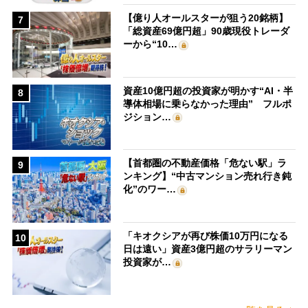
【億り人オールスターが狙う20銘柄】
7
「総資産69億円超」90歳現役トレーダ
ーから“10…
資産10億円超の投資家が明かす“AI・半
8
導体相場に乗らなかった理由” フルポ
ジション…
【首都圏の不動産価格「危ない駅」ラ
9
ンキング】“中古マンション売れ行き鈍
化”のワー…
「キオクシアが再び株価10万円になる
10
日は遠い」資産3億円超のサラリーマン
投資家が…