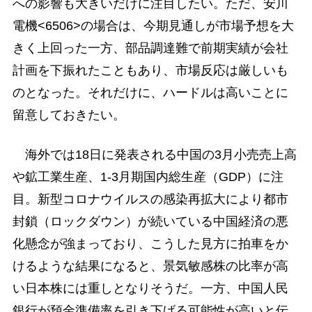
への影響も大きいだけに注目したい。ただ、安川
電機<6506>の場合は、今期見通しが市場予想を大
きく上回った一方、部品調達難で前期実績が会社
計画を下振れたこともあり、市場反応は厳しいも
のとなった。それだけに、ハードルは高いことに
留意しておきたい。
海外では18日に発表される中国の3月小売売上高
や鉱工業生産、1-3月期国内総生産（GDP）に注
目。新型コロナウイルスの感染再拡大により都市
封鎖（ロックダウン）が続いている中国経済の悪
化懸念が強まっており、こうした見方に拍車をか
けるような結果になると、景気敏感株の比率が高
い日本株には重しとなりそうだ。一方、中国人民
銀行が預金準備率を引き下げる可能性が高いと伝