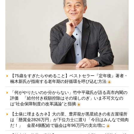
【75歳をすぎたらやめること】ベストセラー『定年後』著者・
楠木新氏が指南する老年期の好循環を呼び込む方法
「何がやりたいのか分からない」竹中平蔵氏が語る高市内閣の
評価 「給付付き税額控除はその場しのぎ」いま不可欠なの
は“社会保障制度の改革議論”と指摘
【土俵に埋まるカネ】大の里、豊昇龍が黒星続きの名古屋場所
は「懸賞金2826万円」が下位力士に渡り「今日はみんなで焼肉
だ！」 金星4個配給で協会は年96万円の支出増に