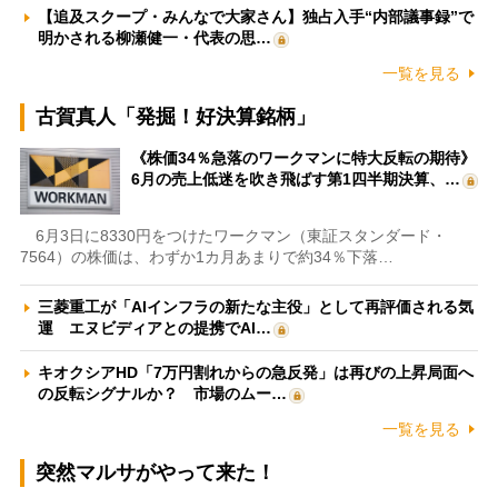
【追及スクープ・みんなで大家さん】独占入手“内部議事録”で
明かされる柳瀬健一・代表の思…
一覧を見る
古賀真人「発掘！好決算銘柄」
《株価34％急落のワークマンに特大反転の期待》
6月の売上低迷を吹き飛ばす第1四半期決算、…
6月3日に8330円をつけたワークマン（東証スタンダード・
7564）の株価は、わずか1カ月あまりで約34％下落…
三菱重工が「AIインフラの新たな主役」として再評価される気
運 エヌビディアとの提携でAI…
キオクシアHD「7万円割れからの急反発」は再びの上昇局面へ
の反転シグナルか？ 市場のムー…
一覧を見る
突然マルサがやって来た！