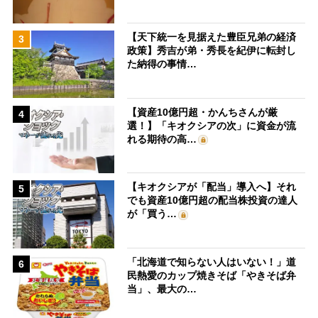
【天下統一を見据えた豊臣兄弟の経済
3
政策】秀吉が弟・秀長を紀伊に転封し
た納得の事情…
【資産10億円超・かんちさんが厳
4
選！】「キオクシアの次」に資金が流
れる期待の高…
【キオクシアが「配当」導入へ】それ
5
でも資産10億円超の配当株投資の達人
が「買う…
「北海道で知らない人はいない！」道
6
民熱愛のカップ焼きそば「やきそば弁
当」、最大の…