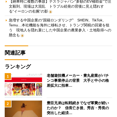
【納車時に複数の事故】テスラジャパン“多額のEV補助金”で注
文殺到、現場は大混乱 トラブル続発の背後に見え隠れす
る“イーロンの右腕”の影
急増する中国企業の“国籍ロンダリング” SHEIN、TikTok、
Temu…本社機能を海外に移転させ、トランプ関税の回避を狙
う 現地人を隠れ蓑にした中国企業の農業参入・土地取得への
懸念も
関連記事
ランキング
老舗遊技機メーカー・豊丸産業がパチ
1
ンコ事業停止の背景 大手と中小の格
差拡大に拍車…
豊臣兄弟は転戦続きでなぜ軍費が続い
2
たのか？ 信長亡き後、秀吉・秀長の
突出した経済…