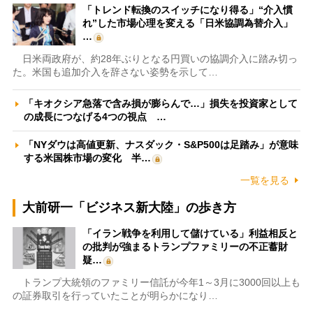
「トレンド転換のスイッチになり得る」“介入慣
れ”した市場心理を変える「日米協調為替介入」
…
日米両政府が、約28年ぶりとなる円買いの協調介入に踏み切っ
た。米国も追加介入を辞さない姿勢を示して…
「キオクシア急落で含み損が膨らんで…」損失を投資家として
の成長につなげる4つの視点 …
「NYダウは高値更新、ナスダック・S&P500は足踏み」が意味
する米国株市場の変化 半…
一覧を見る
大前研一「ビジネス新大陸」の歩き方
「イラン戦争を利用して儲けている」利益相反と
の批判が強まるトランプファミリーの不正蓄財
疑…
トランプ大統領のファミリー信託が今年1～3月に3000回以上も
の証券取引を行っていたことが明らかになり…