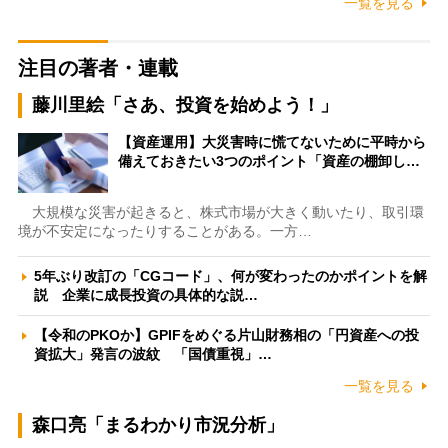
一覧を見る
注目の著者・連載
藤川里絵「さあ、投資を始めよう！」
【資産運用】大災害時に慌てないために平時から
備えておきたい3つのポイント「資産の棚卸し…
大規模な災害が起きると、株式市場が大きく動いたり、取引環
境が不安定になったりすることがある。一方…
5年ぶり改訂の「CGコード」、何が変わったのかポイントを解
説 企業に成長投資の具体的な説…
【令和のPKOか】GPIFをめぐる片山財務相の「円資産への投
資拡大」発言の波紋 「国債重視」…
一覧を見る
森口亮「まるわかり市況分析」