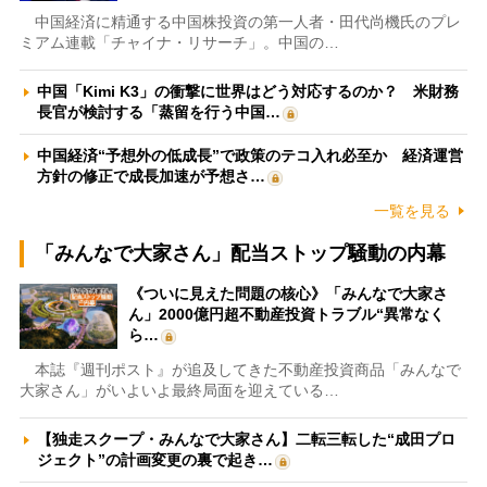
中国経済に精通する中国株投資の第一人者・田代尚機氏のプレ
ミアム連載「チャイナ・リサーチ」。中国の…
中国「Kimi K3」の衝撃に世界はどう対応するのか？ 米財務
長官が検討する「蒸留を行う中国…
中国経済“予想外の低成長”で政策のテコ入れ必至か 経済運営
方針の修正で成長加速が予想さ…
一覧を見る
「みんなで大家さん」配当ストップ騒動の内幕
《ついに見えた問題の核心》「みんなで大家さ
ん」2000億円超不動産投資トラブル“異常なく
ら…
本誌『週刊ポスト』が追及してきた不動産投資商品「みんなで
大家さん」がいよいよ最終局面を迎えている…
【独走スクープ・みんなで大家さん】二転三転した“成田プロ
ジェクト”の計画変更の裏で起き…