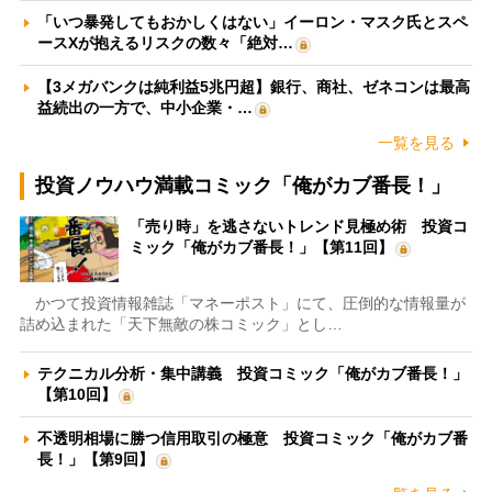
「いつ暴発してもおかしくはない」イーロン・マスク氏とスペ
ースXが抱えるリスクの数々「絶対…
【3メガバンクは純利益5兆円超】銀行、商社、ゼネコンは最高
益続出の一方で、中小企業・…
一覧を見る
投資ノウハウ満載コミック「俺がカブ番長！」
「売り時」を逃さないトレンド見極め術 投資コ
ミック「俺がカブ番長！」【第11回】
かつて投資情報雑誌「マネーポスト」にて、圧倒的な情報量が
詰め込まれた「天下無敵の株コミック」とし…
テクニカル分析・集中講義 投資コミック「俺がカブ番長！」
【第10回】
不透明相場に勝つ信用取引の極意 投資コミック「俺がカブ番
長！」【第9回】