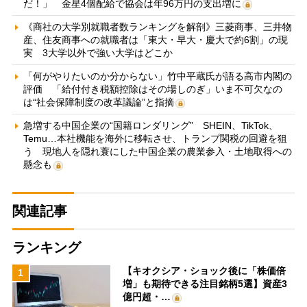
だ！」 金星4個配給で協会は年96万円の支出増に
《商社の大学別就職者数ランキングを解剖》三菱商事、三井物
産、住友商事への就職者は「東大・早大・慶大で約6割」の現
実 3大学以外で強い大学はどこか
「何がやりたいのか分からない」竹中平蔵氏が語る高市内閣の
評価 「給付付き税額控除はその場しのぎ」いま不可欠なの
は“社会保障制度の改革議論”と指摘
急増する中国企業の“国籍ロンダリング” SHEIN、TikTok、
Temu…本社機能を海外に移転させ、トランプ関税の回避を狙
う 現地人を隠れ蓑にした中国企業の農業参入・土地取得への
懸念も
関連記事
ランキング
【キオクシア・ショック後に「株価倍
1
増」も期待できる注目銘柄5選】資産3
億円超・…