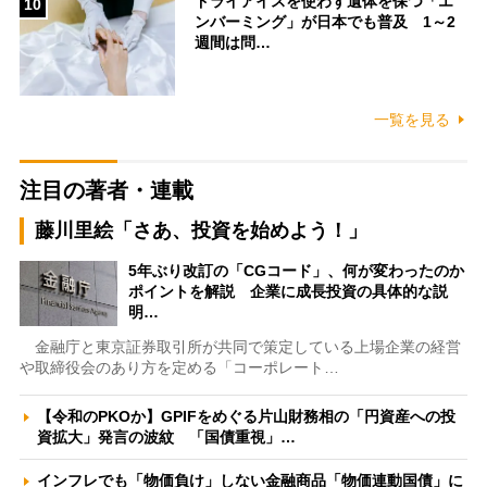
ドライアイスを使わず遺体を保つ「エ
10
ンバーミング」が日本でも普及 1～2
週間は問…
一覧を見る
注目の著者・連載
藤川里絵「さあ、投資を始めよう！」
5年ぶり改訂の「CGコード」、何が変わったのか
ポイントを解説 企業に成長投資の具体的な説
明…
金融庁と東京証券取引所が共同で策定している上場企業の経営
や取締役会のあり方を定める「コーポレート…
【令和のPKOか】GPIFをめぐる片山財務相の「円資産への投
資拡大」発言の波紋 「国債重視」…
インフレでも「物価負け」しない金融商品「物価連動国債」に