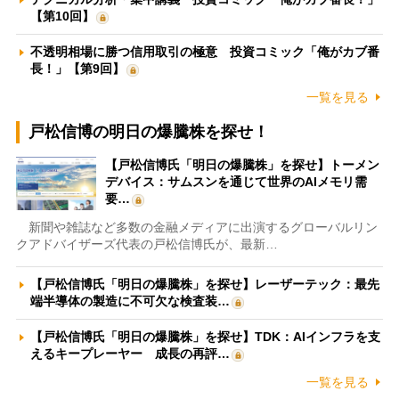
【第10回】
不透明相場に勝つ信用取引の極意 投資コミック「俺がカブ番
長！」【第9回】
一覧を見る
戸松信博の明日の爆騰株を探せ！
【戸松信博氏「明日の爆騰株」を探せ】トーメン
デバイス：サムスンを通じて世界のAIメモリ需
要…
新聞や雑誌など多数の金融メディアに出演するグローバルリン
クアドバイザーズ代表の戸松信博氏が、最新…
【戸松信博氏「明日の爆騰株」を探せ】レーザーテック：最先
端半導体の製造に不可欠な検査装…
【戸松信博氏「明日の爆騰株」を探せ】TDK：AIインフラを支
えるキープレーヤー 成長の再評…
一覧を見る