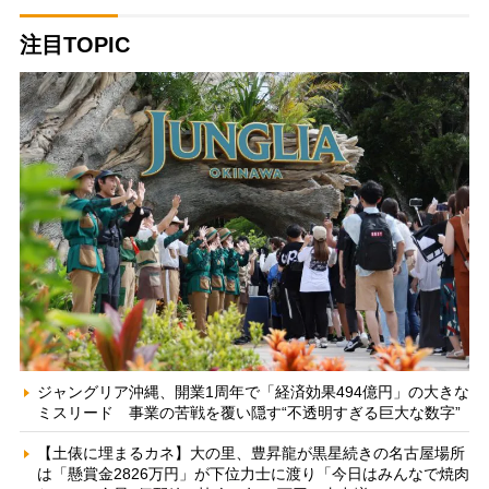
注目TOPIC
ジャングリア沖縄、開業1周年で「経済効果494億円」の大きな
ミスリード 事業の苦戦を覆い隠す“不透明すぎる巨大な数字”
【土俵に埋まるカネ】大の里、豊昇龍が黒星続きの名古屋場所
は「懸賞金2826万円」が下位力士に渡り「今日はみんなで焼肉