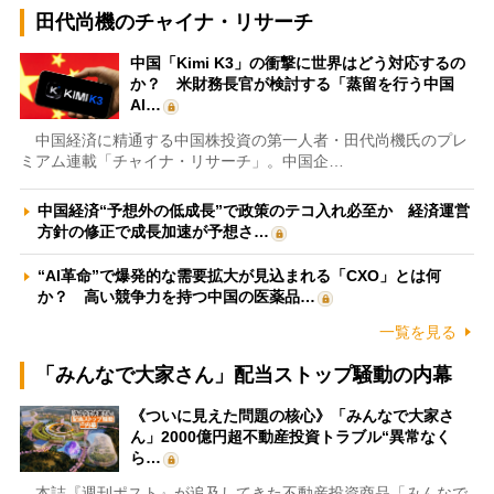
田代尚機のチャイナ・リサーチ
中国「Kimi K3」の衝撃に世界はどう対応するの
か？ 米財務長官が検討する「蒸留を行う中国
AI…
中国経済に精通する中国株投資の第一人者・田代尚機氏のプレ
ミアム連載「チャイナ・リサーチ」。中国企…
中国経済“予想外の低成長”で政策のテコ入れ必至か 経済運営
方針の修正で成長加速が予想さ…
“AI革命”で爆発的な需要拡大が見込まれる「CXO」とは何
か？ 高い競争力を持つ中国の医薬品…
一覧を見る
「みんなで大家さん」配当ストップ騒動の内幕
《ついに見えた問題の核心》「みんなで大家さ
ん」2000億円超不動産投資トラブル“異常なく
ら…
本誌『週刊ポスト』が追及してきた不動産投資商品「みんなで