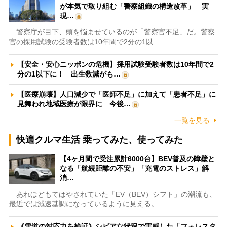
が本気で取り組む「警察組織の構造改革」 実
現…
警察庁が目下、頭を悩ませているのが「警察官不足」だ。警察
官の採用試験の受験者数は10年間で2分の1以…
【安全・安心ニッポンの危機】採用試験受験者数は10年間で2
分の1以下に！ 出生数減がも…
【医療崩壊】人口減少で「医師不足」に加えて「患者不足」に
見舞われ地域医療が限界に 今後…
一覧を見る
快適クルマ生活 乗ってみた、使ってみた
【4ヶ月間で受注累計6000台】BEV普及の障壁と
なる「航続距離の不安」「充電のストレス」解
消…
あれほどもてはやされていた「EV（BEV）シフト」の潮流も、
最近では減速基調になっているように見える。…
《雪道の対応力を検証》シビアな状況で実感した「フォレスタ