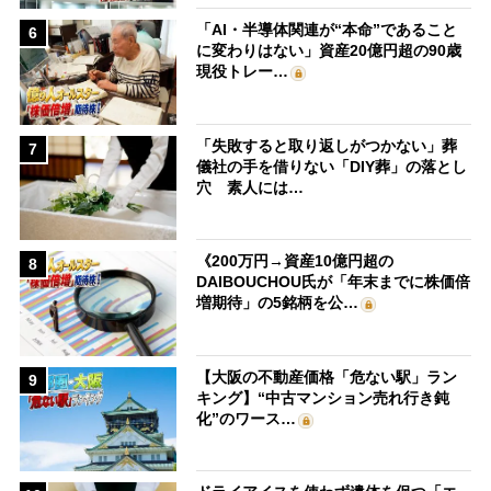
「AI・半導体関連が“本命”であること
6
に変わりはない」資産20億円超の90歳
現役トレー…
「失敗すると取り返しがつかない」葬
7
儀社の手を借りない「DIY葬」の落とし
穴 素人には…
《200万円→資産10億円超の
8
DAIBOUCHOU氏が「年末までに株価倍
増期待」の5銘柄を公…
【大阪の不動産価格「危ない駅」ラン
9
キング】“中古マンション売れ行き鈍
化”のワース…