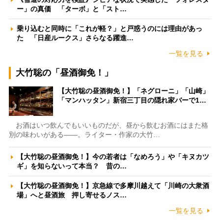
ー」の真価 「ターボ」と「スト…
乗り込むと同時に「これが軽？」と戸惑うのには理由があっ
た 「日産ルークス」さらなる躍進…
一覧を見る
大竹聡の「昼酒御免！」
【大竹聡の昼酒御免！】「ネグローニ」「山崎」
「マンハッタン」新宿三丁目の隠れ家バーで1…
お酒はいつ飲んでもいいものだが、昼から飲むお酒にはまた格
別の味わいがある――。ライター・作家の大竹…
【大竹聡の昼酒御免！】今の若者は「なめろう」や「キヌカツ
ギ」を知らないって本当？ 昔の…
【大竹聡の昼酒御免！】京急線で多摩川越えて「川崎の大衆酒
場」へと昼酒旅 押し寄せるノス…
一覧を見る