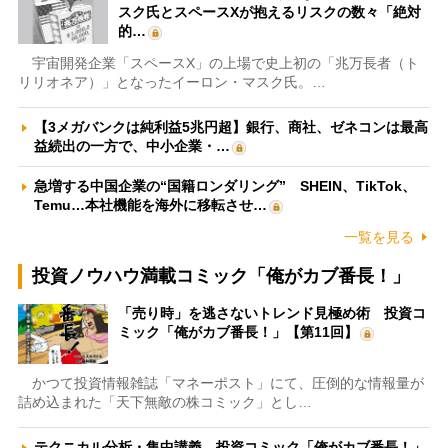
スク氏とスペースXが抱えるリスクの数々「絶対
的…
宇宙開発企業「スペースX」の上場で史上初の「兆万長者（ト
リリオネア）」となったイーロン・マスク氏。…
【3メガバンクは純利益5兆円超】銀行、商社、ゼネコンは最高
益続出の一方で、中小企業・…
急増する中国企業の“国籍ロンダリング” SHEIN、TikTok、
Temu…本社機能を海外に移転させ…
一覧を見る
投資ノウハウ満載コミック「俺がカブ番長！」
「売り時」を逃さないトレンド見極め術 投資コ
ミック「俺がカブ番長！」【第11回】
かつて投資情報雑誌「マネーポスト」にて、圧倒的な情報量が
詰め込まれた「天下無敵の株コミック」とし…
テクニカル分析・集中講義 投資コミック「俺がカブ番長！」