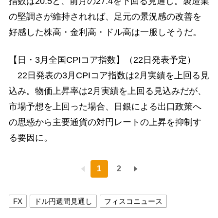
指数は20.5と、前月の27.4を下回る見通し。製造業
の堅調さが維持されれば、足元の景況感の改善を
好感した株高・金利高・ドル高は一服しそうだ。
【日・3月全国CPIコア指数】（22日発表予定）
22日発表の3月CPIコア指数は2月実績を上回る見
込み。物価上昇率は2月実績を上回る見込みだが、
市場予想を上回った場合、日銀による出口政策へ
の思惑から主要通貨の対円レートの上昇を抑制す
る要因に。
1
2
FX
ドル円週間見通し
フィスコニュース