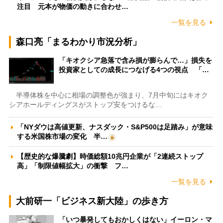
注目 元本が物価の動きに合わせ…
一覧を見る
森口亮「まるわかり市況分析」
「キオクシア急落で含み損が膨らんで…」損失を
投資家としての成長につなげる4つの視点 「…
半導体株を中心に相場の調整色が強まり、7月中旬にはキオク
シアホールディングスがストップ安をつけるな…
「NYダウは高値更新、ナスダック・S&P500は足踏み」が意味
する米国株市場の変化 半…
【歴史的な爆騰劇】時価総額10兆円企業が「2連続ストップ
高」「制限値幅拡大」の衝撃 フ…
一覧を見る
大前研一「ビジネス新大陸」の歩き方
「いつ暴発してもおかしくはない」イーロン・マ