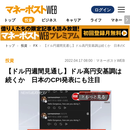
ログイン
トップ
投資
ビジネス
キャリア
ライフ
マネー
トップ
投資
FX
【ドル円週間見通し】ドル高円安基調は続くか 日本のCPI
投資
2022.04.17 08:00
マネーポストWEB
【ドル円週間見通し】ドル高円安基調は
続くか 日本のCPI発表にも注目
もっと見る
arrow_forward_ios