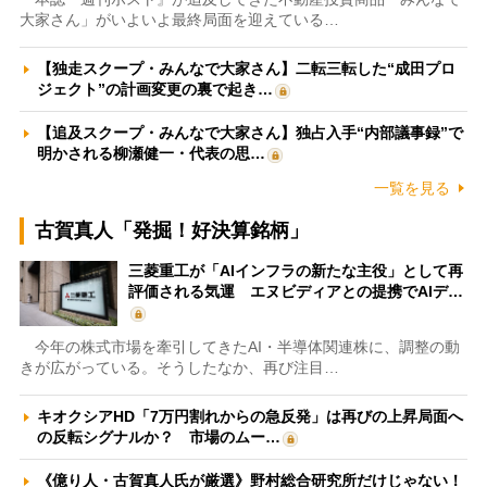
大家さん」がいよいよ最終局面を迎えている…
【独走スクープ・みんなで大家さん】二転三転した“成田プロ
ジェクト”の計画変更の裏で起き…
【追及スクープ・みんなで大家さん】独占入手“内部議事録”で
明かされる柳瀬健一・代表の思…
一覧を見る
古賀真人「発掘！好決算銘柄」
三菱重工が「AIインフラの新たな主役」として再
評価される気運 エヌビディアとの提携でAIデ…
今年の株式市場を牽引してきたAI・半導体関連株に、調整の動
きが広がっている。そうしたなか、再び注目…
キオクシアHD「7万円割れからの急反発」は再びの上昇局面へ
の反転シグナルか？ 市場のムー…
《億り人・古賀真人氏が厳選》野村総合研究所だけじゃない！