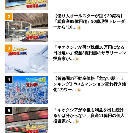
【億り人オールスターが狙う20銘柄】
2
「総資産69億円超」90歳現役トレーダ
ーから“10…
「キオクシアが再び株価10万円になる
3
日は遠い」資産3億円超のサラリーマン
投資家が…
【首都圏の不動産価格「危ない駅」ラ
4
ンキング】“中古マンション売れ行き鈍
化”のワー…
「キオクシアが今後も利益を出し続け
5
るかは分からない」資産11億円の個人
投資家が…