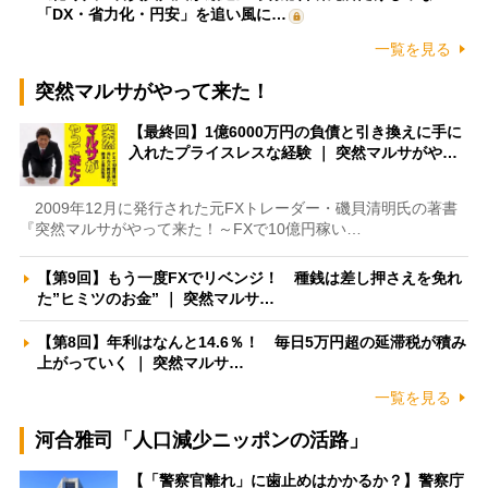
「DX・省力化・円安」を追い風に…
一覧を見る
突然マルサがやって来た！
【最終回】1億6000万円の負債と引き換えに手に
入れたプライスレスな経験 ｜ 突然マルサがや…
2009年12月に発行された元FXトレーダー・磯貝清明氏の著書
『突然マルサがやって来た！～FXで10億円稼い…
【第9回】もう一度FXでリベンジ！ 種銭は差し押さえを免れ
た”ヒミツのお金” ｜ 突然マルサ…
【第8回】年利はなんと14.6％！ 毎日5万円超の延滞税が積み
上がっていく ｜ 突然マルサ…
一覧を見る
河合雅司「人口減少ニッポンの活路」
【「警察官離れ」に歯止めはかかるか？】警察庁