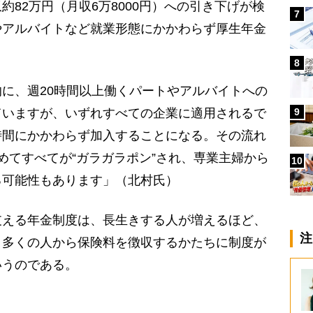
82万円（月収6万8000円）への引き下げが検
7
やアルバイトなど就業形態にかかわらず厚生年金
8
に、週20時間以上働くパートやアルバイトへの
9
ていますが、いずれすべての企業に適用されるで
時間にかかわらず加入することになる。その流れ
めてすべてが“ガラガラポン”され、専業主婦から
10
る可能性もあります」（北村氏）
える年金制度は、長生きする人が増えるほど、
注
り多くの人から保険料を徴収するかたちに制度が
いうのである。