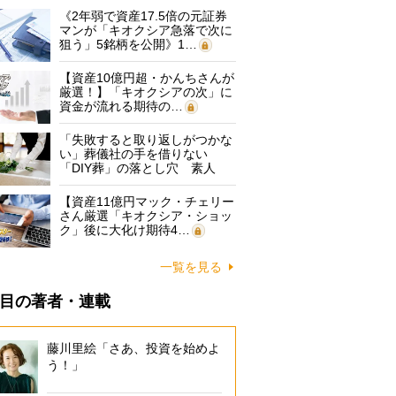
《2年弱で資産17.5倍の元証券
マンが「キオクシア急落で次に
狙う」5銘柄を公開》1…
【資産10億円超・かんちさんが
厳選！】「キオクシアの次」に
資金が流れる期待の…
「失敗すると取り返しがつかな
い」葬儀社の手を借りない
「DIY葬」の落とし穴 素人
に…
【資産11億円マック・チェリー
さん厳選「キオクシア・ショッ
ク」後に大化け期待4…
一覧を見る
目の著者・連載
藤川里絵「さあ、投資を始めよ
う！」