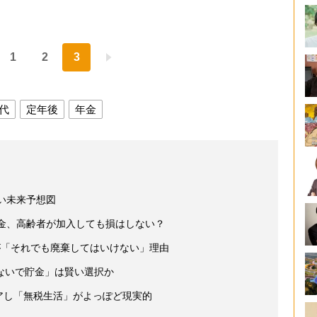
1
2
3
時代
定年後
年金
い未来予想図
年金、高齢者が加入しても損はしない？
が「それでも廃棄してはいけない」理由
ないで貯金」は賢い選択か
イアし「無税生活」がよっぽど現実的