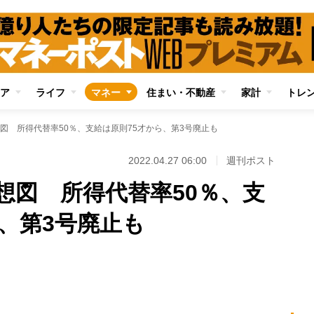
ア
ライフ
マネー
住まい・不動産
家計
トレ
図 所得代替率50％、支給は原則75才から、第3号廃止も
2022.04.27 06:00
週刊ポスト
想図 所得代替率50％、支
、第3号廃止も
Loaded
:
99.93%
/