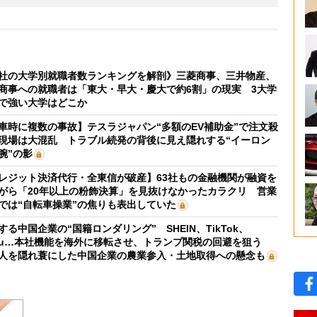
社の大学別就職者数ランキングを解剖》三菱商事、三井物産、
商事への就職者は「東大・早大・慶大で約6割」の現実 3大学
で強い大学はどこか
車時に複数の事故】テスラジャパン“多額のEV補助金”で注文殺
現場は大混乱 トラブル続発の背後に見え隠れする“イーロン
腕”の影
レジット決済代行・全東信が破産】63社もの金融機関が融資を
がら「20年以上の粉飾決算」を見抜けなかったカラクリ 営業
では“自転車操業”の焦りも表出していた
する中国企業の“国籍ロンダリング” SHEIN、TikTok、
mu…本社機能を海外に移転させ、トランプ関税の回避を狙う
人を隠れ蓑にした中国企業の農業参入・土地取得への懸念も