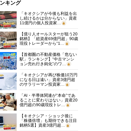
ンキング
「キオクシアが今後も利益を出
し続けるかは分からない」資産
11億円の個人投資家…
【億り人オールスターが狙う20
銘柄】「総資産69億円超」90歳
現役トレーダーから“1…
【首都圏の不動産価格「危ない
駅」ランキング】“中古マンシ
ョン売れ行き鈍化”のワ…
「キオクシアが再び株価10万円
になる日は遠い」資産3億円超
のサラリーマン投資家…
「AI・半導体関連が“本命”であ
ることに変わりはない」資産20
億円超の90歳現役トレ…
【キオクシア・ショック後に
「株価倍増」も期待できる注目
銘柄5選】資産3億円超…