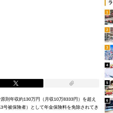
ラ
1
2
3
4
5
年収約130万円（月収10万8333円）を超え
6
3号被保険者）として年金保険料を免除されてき