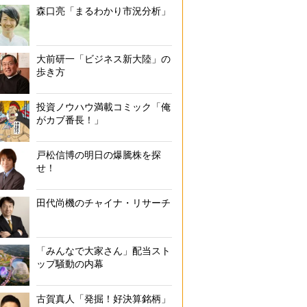
森口亮「まるわかり市況分析」
大前研一「ビジネス新大陸」の
歩き方
投資ノウハウ満載コミック「俺
がカブ番長！」
戸松信博の明日の爆騰株を探
せ！
田代尚機のチャイナ・リサーチ
「みんなで大家さん」配当スト
ップ騒動の内幕
古賀真人「発掘！好決算銘柄」