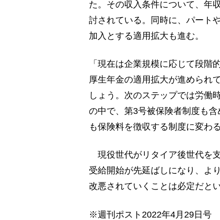
た。その収入条件について、年収約
討されている。同時に、パート
加入とする適用拡大も進む。
「現在は企業規模に応じて段階的
厚生年金の適用拡大が進められ
しょう。次のステップでは労働
の中で、第3号被保険者制度も含
も保険料を徴収する制度に変わ
現役世代がリタイア後世代を支
受給開始が先延ばしになり、よ
改悪されていくことは必定だと
※週刊ポスト2022年4月29日号