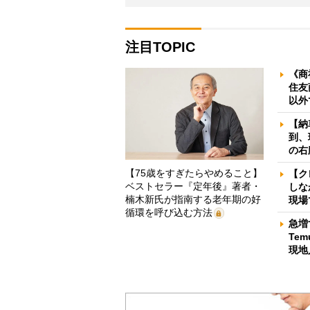
注目TOPIC
《商
住友
以外
【納
到、
の右
【75歳をすぎたらやめること】
【ク
ベストセラー『定年後』著者・
しな
楠木新氏が指南する老年期の好
現場
循環を呼び込む方法
急増
Te
現地