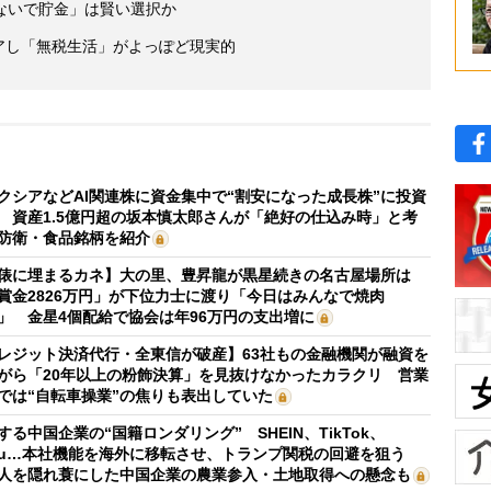
ないで貯金」は賢い選択か
イアし「無税生活」がよっぽど現実的
クシアなどAI関連株に資金集中で“割安になった成長株”に投資
 資産1.5億円超の坂本慎太郎さんが「絶好の仕込み時」と考
防衛・食品銘柄を紹介
俵に埋まるカネ】大の里、豊昇龍が黒星続きの名古屋場所は
賞金2826万円」が下位力士に渡り「今日はみんなで焼肉
」 金星4個配給で協会は年96万円の支出増に
レジット決済代行・全東信が破産】63社もの金融機関が融資を
がら「20年以上の粉飾決算」を見抜けなかったカラクリ 営業
では“自転車操業”の焦りも表出していた
する中国企業の“国籍ロンダリング” SHEIN、TikTok、
mu…本社機能を海外に移転させ、トランプ関税の回避を狙う
人を隠れ蓑にした中国企業の農業参入・土地取得への懸念も