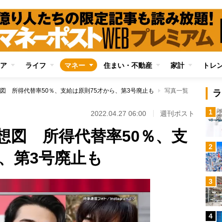
ア
ライフ
マネー
住まい・不動産
家計
トレ
図 所得代替率50％、支給は原則75才から、第3号廃止も
写真一覧
ラ
1
2022.04.27 06:00
週刊ポスト
想図 所得代替率50％、支
2
、第3号廃止も
3
4