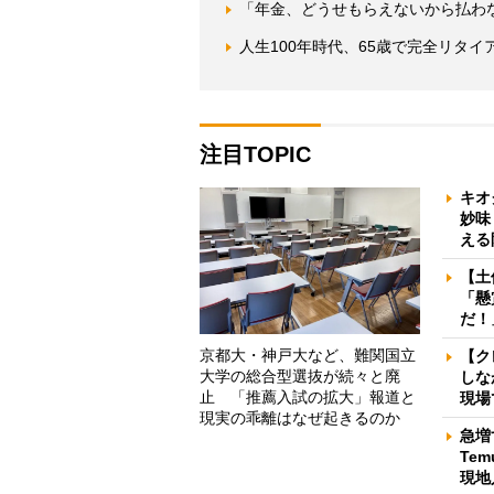
「年金、どうせもらえないから払わ
人生100年時代、65歳で完全リタ
注目TOPIC
キオ
妙味
える
【土
「懸
だ！
京都大・神戸大など、難関国立
【ク
大学の総合型選抜が続々と廃
しな
止 「推薦入試の拡大」報道と
現場
現実の乖離はなぜ起きるのか
急増
Te
現地