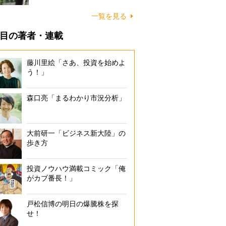
一覧を見る
目の著者・連載
藤川里絵「さあ、投資を始めよ
う！」
森口亮「まるわかり市況分析」
大前研一「ビジネス新大陸」の
歩き方
投資ノウハウ満載コミック「俺
がカブ番長！」
戸松信博の明日の爆騰株を探
せ！
20年後の「年金制度」厳しい未来予想図