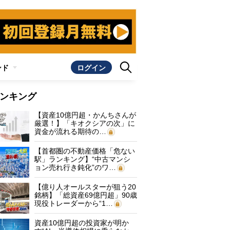
ンド
ログイン
ンキング
【資産10億円超・かんちさんが
厳選！】「キオクシアの次」に
資金が流れる期待の…
【首都圏の不動産価格「危ない
駅」ランキング】“中古マンシ
ョン売れ行き鈍化”のワ…
【億り人オールスターが狙う20
銘柄】「総資産69億円超」90歳
現役トレーダーから“1…
資産10億円超の投資家が明か