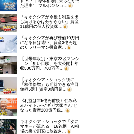
す“AI・半導体相場に乗らなかっ
た理由” フルポジショ…
「キオクシアが今後も利益を出
し続けるかは分からない」資産
11億円の個人投資家…
「キオクシアが再び株価10万円
になる日は遠い」資産3億円超
のサラリーマン投資家…
【世帯年収別・東京23区マンシ
ョン「狙い目駅」を大公開】年
収500万円、700万円…
【キオクシア・ショック後に
「株価倍増」も期待できる注目
銘柄5選】資産3億円超…
《利益は年5億円前後》住み込
みバイトから“ギガ大家さん”と
なった資産200億円税…
キオクシア・ショックで「次に
マネーが流れる」16銘柄 AI相
場の裏で割安に放置さ…