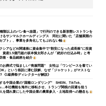
0種類以上のパン食べ放題」で行列のできる新形態レストランを
けるサンマルクホールディングス 同社に聞いた「店舗展開の
セプト」、事業を多角化してもぶれない軸
クシアなどAI関連株に資金集中で“割安になった成長株”に投資
 資産1.5億円超の坂本慎太郎さんが「絶好の仕込み時」と考
防衛・食品銘柄を紹介
のお葬式で悩ましい“喪服問題” 女性は「ワンピースを着てい
OK」という俗説に潜む誤解、なぜ「ジャケット」がマストな
？《1級葬祭ディレクターが解説》
する中国企業の“国籍ロンダリング” SHEIN、TikTok、
mu…本社機能を海外に移転させ、トランプ関税の回避を狙う
人を隠れ蓑にした中国企業の農業参入・土地取得への懸念も