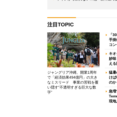
注目TOPIC
「3
手掛
コン
キオ
妙味
える
ジャングリア沖縄、開業1周年
猛暑
で「経済効果494億円」の大き
けば
なミスリード 事業の苦戦を覆
のか
い隠す“不透明すぎる巨大な数
急増
字”
Te
現地