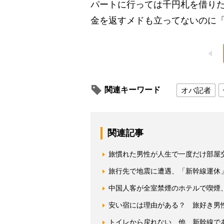
パートに行っては千円札を借りた
金を返すメドも立ってないのに
関連キーワード
オバ記者
関連記事
旅慣れた男性が人生で一度だけ部屋
旅行先で地震に遭遇、「新幹線運休
中国人客が全室禁煙のホテルで喫煙
安い宿には理由がある？ 旅好き男
トイレから戻れない…他 新幹線で