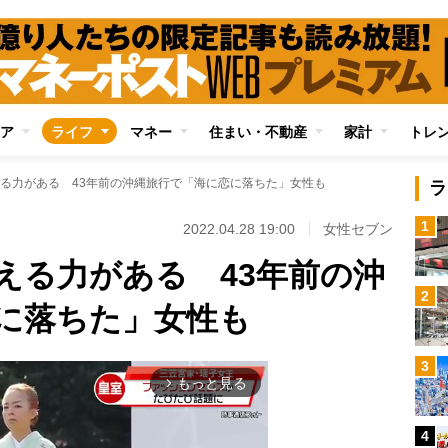
ア
ライフ
マネー
住まい・不動産
家計
トレ
る力がある 43年前の沖縄旅行で「海に恋に落ちた」女性も
ラ
1
2022.04.28 19:00
女性セブン
える力がある 43年前の沖
2
に落ちた」女性も
3
もっと見る
arrow_forward_ios
4