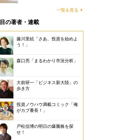
に…
一覧を見る
目の著者・連載
藤川里絵「さあ、投資を始めよ
う！」
森口亮「まるわかり市況分析」
大前研一「ビジネス新大陸」の
歩き方
投資ノウハウ満載コミック「俺
がカブ番長！」
戸松信博の明日の爆騰株を探
せ！