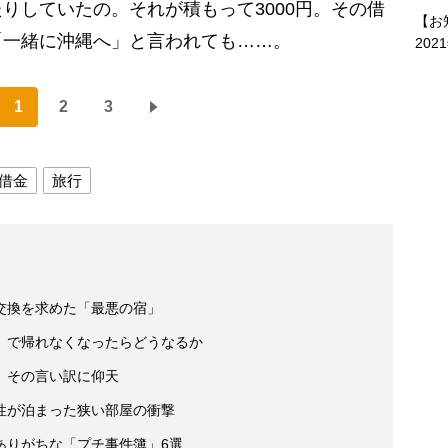
りしていたの。それが積もって3000円。その借
【お
「一緒に沖縄へ」と言われても……。
202
1
2
3
借金
旅行
交換を求めた「最悪の宿」
」で帰れなくなったらどうなるか
、その言い訳に仰天
性が泊まった狭い部屋の衝撃
ありがちな「プチ事件簿」6選