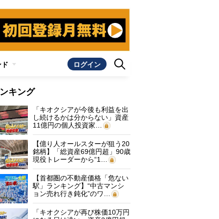
ンド
ログイン
ンキング
「キオクシアが今後も利益を出
し続けるかは分からない」資産
11億円の個人投資家…
【億り人オールスターが狙う20
銘柄】「総資産69億円超」90歳
現役トレーダーから“1…
【首都圏の不動産価格「危ない
駅」ランキング】“中古マンシ
ョン売れ行き鈍化”のワ…
「キオクシアが再び株価10万円