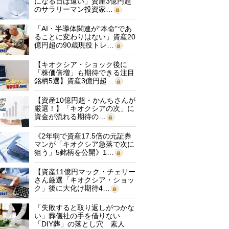
になる日は遠い」資産3億円超
のサラリーマン投資家…
「AI・半導体関連が“本命”であ
ることに変わりはない」資産20
億円超の90歳現役トレ…
【キオクシア・ショック後に
「株価倍増」も期待できる注目
銘柄5選】資産3億円超…
【資産10億円超・かんちさんが
厳選！】「キオクシアの次」に
資金が流れる期待の…
《2年弱で資産17.5倍の元証券
マンが「キオクシア急落で次に
狙う」5銘柄を公開》1…
【資産11億円マック・チェリー
さん厳選「キオクシア・ショッ
ク」後に大化け期待4…
「失敗すると取り返しがつかな
い」葬儀社の手を借りない
「DIY葬」の落とし穴 素人