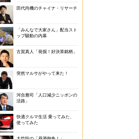
田代尚機のチャイナ・リサーチ
「みんなで大家さん」配当スト
ップ騒動の内幕
古賀真人「発掘！好決算銘柄」
突然マルサがやって来た！
河合雅司「人口減少ニッポンの
活路」
快適クルマ生活 乗ってみた、
使ってみた
大竹聡の「昼酒御免！」