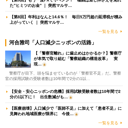
【第9回】もう一度FXでリベンジ！ 種銭は差し押さえを免れ
た”ヒミツのお金” ｜ 突然マルサ…
【第8回】年利はなんと14.6％！ 毎日5万円超の延滞税が積み
上がっていく ｜ 突然マルサ…
一覧を見る
河合雅司「人口減少ニッポンの活路」
【「警察官離れ」に歯止めはかかるか？】警察庁
が本気で取り組む「警察組織の構造改革」 実
現…
警察庁が目下、頭を悩ませているのが「警察官不足」だ。警察
官の採用試験の受験者数は10年間で2分の1以…
【安全・安心ニッポンの危機】採用試験受験者数は10年間で2
分の1以下に！ 出生数減がも…
【医療崩壊】人口減少で「医師不足」に加えて「患者不足」に
見舞われ地域医療が限界に 今後…
一覧を見る