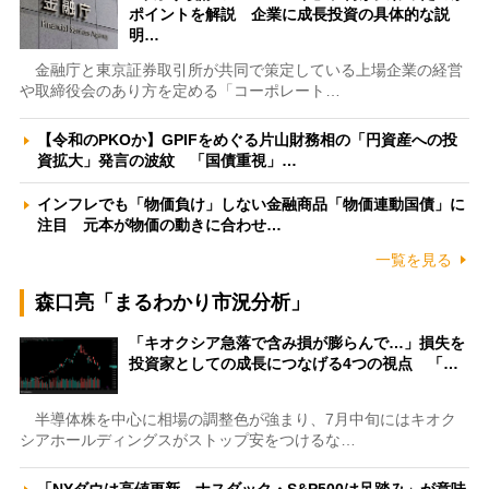
ポイントを解説 企業に成長投資の具体的な説
明…
金融庁と東京証券取引所が共同で策定している上場企業の経営
や取締役会のあり方を定める「コーポレート…
【令和のPKOか】GPIFをめぐる片山財務相の「円資産への投
資拡大」発言の波紋 「国債重視」…
インフレでも「物価負け」しない金融商品「物価連動国債」に
注目 元本が物価の動きに合わせ…
一覧を見る
森口亮「まるわかり市況分析」
「キオクシア急落で含み損が膨らんで…」損失を
投資家としての成長につなげる4つの視点 「…
半導体株を中心に相場の調整色が強まり、7月中旬にはキオク
シアホールディングスがストップ安をつけるな…