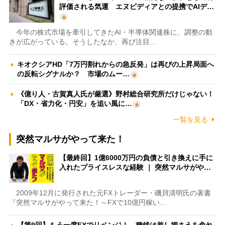
評価される気運 エヌビディアとの提携でAIデ…
今年の株式市場を牽引してきたAI・半導体関連株に、調整の動
きが広がっている。そうしたなか、再び注目…
キオクシアHD「7万円割れからの急反発」は再びの上昇局面へ
の反転シグナルか？ 市場のムー…
《億り人・古賀真人氏が厳選》野村総合研究所だけじゃない！
「DX・省力化・円安」を追い風に…
一覧を見る
突然マルサがやって来た！
【最終回】1億6000万円の負債と引き換えに手に
入れたプライスレスな経験 ｜ 突然マルサがや…
2009年12月に発行された元FXトレーダー・磯貝清明氏の著書
『突然マルサがやって来た！～FXで10億円稼い…