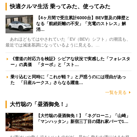
快適クルマ生活 乗ってみた、使ってみた
【4ヶ月間で受注累計6000台】BEV普及の障壁と
なる「航続距離の不安」「充電のストレス」解
消…
あれほどもてはやされていた「EV（BEV）シフト」の潮流も、
最近では減速基調になっているように見える。…
《雪道の対応力を検証》シビアな状況で実感した「フォレスタ
ー」の真価 「ターボ」と「スト…
乗り込むと同時に「これが軽？」と戸惑うのには理由があっ
た 「日産ルークス」さらなる躍進…
一覧を見る
大竹聡の「昼酒御免！」
【大竹聡の昼酒御免！】「ネグローニ」「山崎」
「マンハッタン」新宿三丁目の隠れ家バーで1…