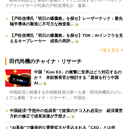
新聞や雑誌など多数の金融メディアに出演するグローバルリン
クアドバイザーズ代表の戸松信博氏が、最新…
【戸松信博氏「明日の爆騰株」を探せ】レーザーテック：最先
端半導体の製造に不可欠な検査装…
【戸松信博氏「明日の爆騰株」を探せ】TDK：AIインフラを支
えるキープレーヤー 成長の再評…
一覧を見る
田代尚機のチャイナ・リサーチ
中国「Kimi K3」の衝撃に世界はどう対応するの
か？ 米財務長官が検討する「蒸留を行う中国
AI…
中国経済に精通する中国株投資の第一人者・田代尚機氏のプレ
ミアム連載「チャイナ・リサーチ」。中国企…
中国経済“予想外の低成長”で政策のテコ入れ必至か 経済運営
方針の修正で成長加速が予想さ…
“AI革命”で爆発的な需要拡大が見込まれる「CXO」とは何