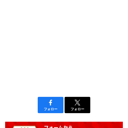
フォロー
フォロー