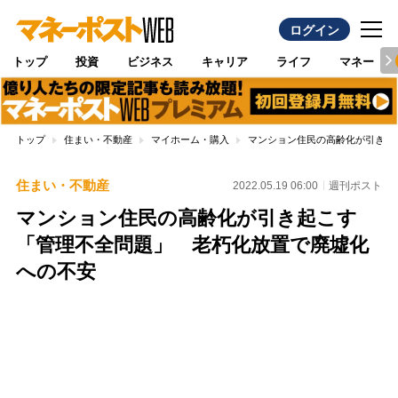
ログイン
トップ
投資
ビジネス
キャリア
ライフ
マネー
トップ
住まい・不動産
マイホーム・購入
マンション住民の高齢化が引き起
住まい・不動産
2022.05.19 06:00
週刊ポスト
マンション住民の高齢化が引き起こす
「管理不全問題」 老朽化放置で廃墟化
への不安
Loaded
:
87.48%
/
Unmute