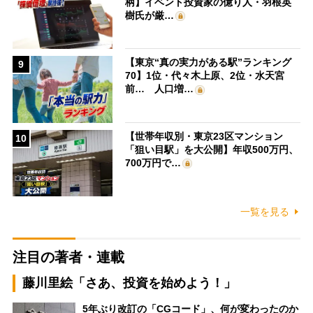
柄】イベント投資家の億り人・羽根英
樹氏が厳…
【東京“真の実力がある駅”ランキング
9
70】1位・代々木上原、2位・水天宮
前… 人口増…
【世帯年収別・東京23区マンション
10
「狙い目駅」を大公開】年収500万円、
700万円で…
一覧を見る
注目の著者・連載
藤川里絵「さあ、投資を始めよう！」
5年ぶり改訂の「CGコード」、何が変わったのか