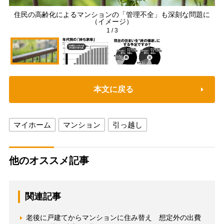
住民の高齢化によるマンションの「管理不全」も深刻な問題に
年
（イメージ）
1
/
3
本文に戻る
マイホーム
マンション
引っ越し
他のオススメ記事
関連記事
老後に戸建てからマンションに住み替え 想定外の出費