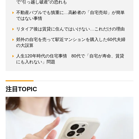
で“引っ越し破産”の恐れも
不動産バブルでも慎重に…高齢者の「自宅売却」が簡単
ではない事情
リタイア後は賃貸に住んではいけない…これだけの理由
郊外の自宅を売って駅近マンションを購入した60代夫婦
の大誤算
人生120年時代の住宅事情 80代で「自宅が寿命、賃貸
にも入れない」問題
注目TOPIC