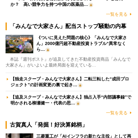
か？ 高い競争力を持つ中国の医薬品…
一覧を見る
「みんなで大家さん」配当ストップ騒動の内幕
《ついに見えた問題の核心》「みんなで大家さ
ん」2000億円超不動産投資トラブル“異常なく
ら…
本誌『週刊ポスト』が追及してきた不動産投資商品「みんなで
大家さん」がいよいよ最終局面を迎えている…
【独走スクープ・みんなで大家さん】二転三転した“成田プロ
ジェクト”の計画変更の裏で起き…
【追及スクープ・みんなで大家さん】独占入手“内部議事録”で
明かされる柳瀬健一・代表の思…
一覧を見る
古賀真人「発掘！好決算銘柄」
三菱重工が「AIインフラの新たな主役」として再