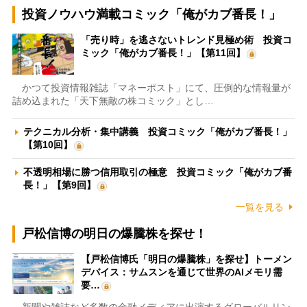
投資ノウハウ満載コミック「俺がカブ番長！」
「売り時」を逃さないトレンド見極め術 投資コ
ミック「俺がカブ番長！」【第11回】
かつて投資情報雑誌「マネーポスト」にて、圧倒的な情報量が
詰め込まれた「天下無敵の株コミック」とし…
テクニカル分析・集中講義 投資コミック「俺がカブ番長！」
【第10回】
不透明相場に勝つ信用取引の極意 投資コミック「俺がカブ番
長！」【第9回】
一覧を見る
戸松信博の明日の爆騰株を探せ！
【戸松信博氏「明日の爆騰株」を探せ】トーメン
デバイス：サムスンを通じて世界のAIメモリ需
要…