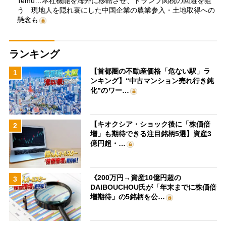
Temu…本社機能を海外に移転させ、トランプ関税の回避を狙
う 現地人を隠れ蓑にした中国企業の農業参入・土地取得への
懸念も
ランキング
【首都圏の不動産価格「危ない駅」ラ
1
ンキング】“中古マンション売れ行き鈍
化”のワー…
【キオクシア・ショック後に「株価倍
2
増」も期待できる注目銘柄5選】資産3
億円超・…
《200万円→資産10億円超の
3
DAIBOUCHOU氏が「年末までに株価倍
増期待」の5銘柄を公…