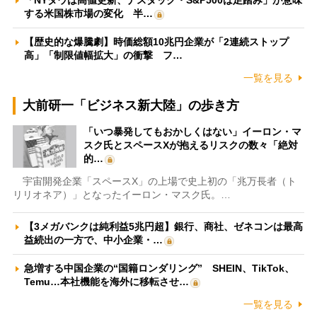
「NYダウは高値更新、ナスダック・S&P500は足踏み」が意味
する米国株市場の変化 半…
【歴史的な爆騰劇】時価総額10兆円企業が「2連続ストップ
高」「制限値幅拡大」の衝撃 フ…
一覧を見る
大前研一「ビジネス新大陸」の歩き方
「いつ暴発してもおかしくはない」イーロン・マ
スク氏とスペースXが抱えるリスクの数々「絶対
的…
宇宙開発企業「スペースX」の上場で史上初の「兆万長者（ト
リリオネア）」となったイーロン・マスク氏。…
【3メガバンクは純利益5兆円超】銀行、商社、ゼネコンは最高
益続出の一方で、中小企業・…
急増する中国企業の“国籍ロンダリング” SHEIN、TikTok、
Temu…本社機能を海外に移転させ…
一覧を見る