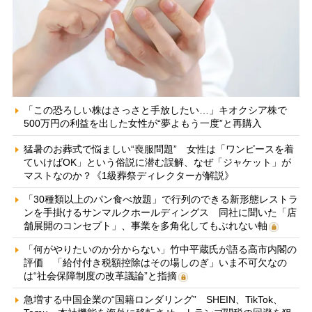
「この恐ろしい株はさっさと手放したい…」キオクシア株で
500万円の利益を出した女性が“夢よもう一度”と再購入
猛暑のお葬式で悩ましい“喪服問題” 女性は「ワンピースを着
ていけばOK」という俗説に潜む誤解、なぜ「ジャケット」が
マストなのか？《1級葬祭ディレクターが解説》
「30種類以上のパン食べ放題」で行列のできる新形態レストラ
ンを手掛けるサンマルクホールディングス 同社に聞いた「店
舗展開のコンセプト」、事業を多角化してもぶれない軸
「何がやりたいのか分からない」竹中平蔵氏が語る高市内閣の
評価 「給付付き税額控除はその場しのぎ」いま不可欠なの
は“社会保障制度の改革議論”と指摘
急増する中国企業の“国籍ロンダリング” SHEIN、TikTok、