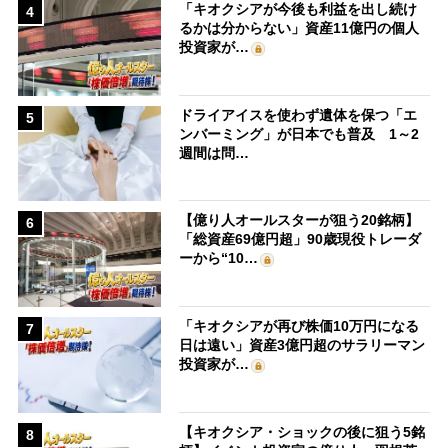
「キオクシアが今後も利益を出し続け
4
るかは分からない」資産11億円の個人
投資家が…
ドライアイスを使わず遺体を保つ「エ
5
ンバーミング」が日本でも普及 1～2
週間は問…
【億り人オールスターが狙う20銘柄】
6
「総資産69億円超」90歳現役トレーダ
ーから“10…
「キオクシアが再び株価10万円になる
7
日は遠い」資産3億円超のサラリーマン
投資家が…
【キオクシア・ショックの後に狙う5銘
8