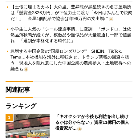
【土俵に埋まるカネ】大の里、豊昇龍が黒星続きの名古屋場所
は「懸賞金2826万円」が下位力士に渡り「今日はみんなで焼肉
だ！」 金星4個配給で協会は年96万円の支出増に
小学生に人気の「シール流通事情」に変調 「ボンドロ」は依
然品薄状態が続くが、模倣品や類似品が大量流通し一部で値崩
れ 「選別が本格化する時代に」
急増する中国企業の“国籍ロンダリング” SHEIN、TikTok、
Temu…本社機能を海外に移転させ、トランプ関税の回避を狙
う 現地人を隠れ蓑にした中国企業の農業参入・土地取得への
懸念も
関連記事
ランキング
「キオクシアが今後も利益を出し続け
1
るかは分からない」資産11億円の個人
投資家が…