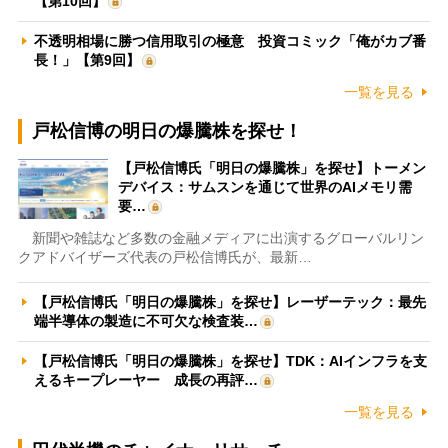
【第10回】
不透明相場に勝つ信用取引の極意 投資コミック「俺がカブ番
長！」【第9回】
一覧を見る
戸松信博の明日の爆騰株を探せ！
【戸松信博氏「明日の爆騰株」を探せ】トーメン
デバイス：サムスンを通じて世界のAIメモリ需
要…
新聞や雑誌など多数の金融メディアに出演するグローバルリン
クアドバイザーズ代表の戸松信博氏が、最新…
【戸松信博氏「明日の爆騰株」を探せ】レーザーテック：最先
端半導体の製造に不可欠な検査装…
【戸松信博氏「明日の爆騰株」を探せ】TDK：AIインフラを支
えるキープレーヤー 成長の再評…
一覧を見る