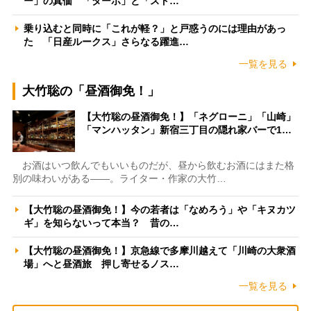
ー」の真価 「ターボ」と「スト…
乗り込むと同時に「これが軽？」と戸惑うのには理由があっ
た 「日産ルークス」さらなる躍進…
一覧を見る
大竹聡の「昼酒御免！」
【大竹聡の昼酒御免！】「ネグローニ」「山崎」
「マンハッタン」新宿三丁目の隠れ家バーで1…
お酒はいつ飲んでもいいものだが、昼から飲むお酒にはまた格
別の味わいがある――。ライター・作家の大竹…
【大竹聡の昼酒御免！】今の若者は「なめろう」や「キヌカツ
ギ」を知らないって本当？ 昔の…
【大竹聡の昼酒御免！】京急線で多摩川越えて「川崎の大衆酒
場」へと昼酒旅 押し寄せるノス…
一覧を見る