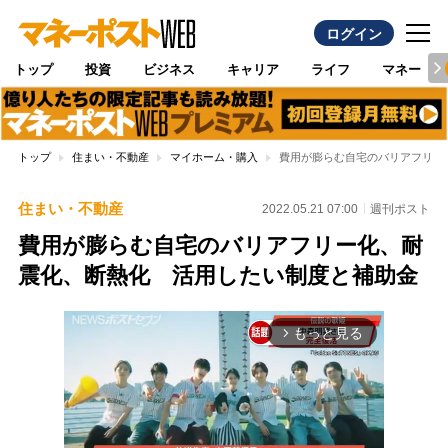
ログイン
トップ
投資
ビジネス
キャリア
ライフ
マネー
トップ
住まい・不動産
マイホーム・購入
費用が膨らむ自宅のバリアフリー
住まい・不動産
2022.05.21 07:00
週刊ポスト
費用が膨らむ自宅のバリアフリー化、耐
震化、断熱化 活用したい制度と補助金
もっと見る
arrow_forward_ios