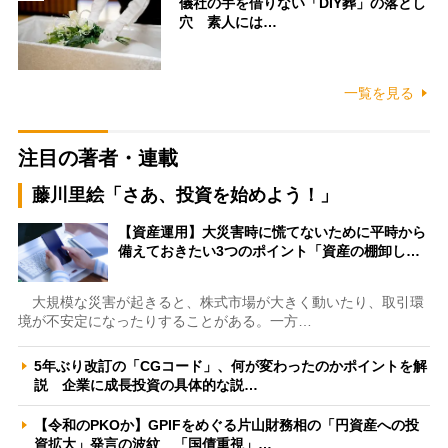
儀社の手を借りない「DIY葬」の落とし
穴 素人には…
一覧を見る
注目の著者・連載
藤川里絵「さあ、投資を始めよう！」
【資産運用】大災害時に慌てないために平時から
備えておきたい3つのポイント「資産の棚卸し…
大規模な災害が起きると、株式市場が大きく動いたり、取引環
境が不安定になったりすることがある。一方…
5年ぶり改訂の「CGコード」、何が変わったのかポイントを解
説 企業に成長投資の具体的な説…
【令和のPKOか】GPIFをめぐる片山財務相の「円資産への投
資拡大」発言の波紋 「国債重視」…