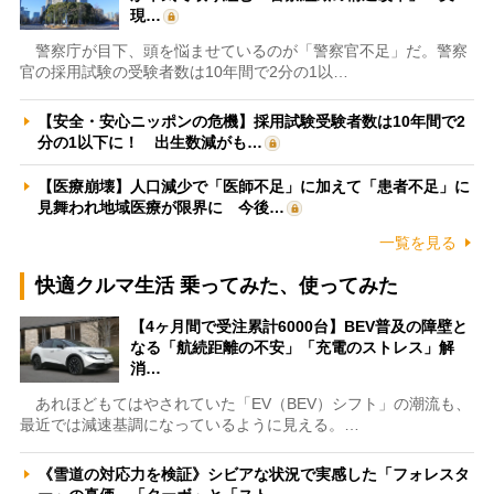
現…
警察庁が目下、頭を悩ませているのが「警察官不足」だ。警察
官の採用試験の受験者数は10年間で2分の1以…
【安全・安心ニッポンの危機】採用試験受験者数は10年間で2
分の1以下に！ 出生数減がも…
【医療崩壊】人口減少で「医師不足」に加えて「患者不足」に
見舞われ地域医療が限界に 今後…
一覧を見る
快適クルマ生活 乗ってみた、使ってみた
【4ヶ月間で受注累計6000台】BEV普及の障壁と
なる「航続距離の不安」「充電のストレス」解
消…
あれほどもてはやされていた「EV（BEV）シフト」の潮流も、
最近では減速基調になっているように見える。…
《雪道の対応力を検証》シビアな状況で実感した「フォレスタ