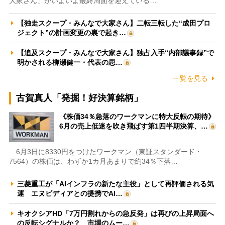
大家さん」がいよいよ最終局面を迎えている…
【独走スクープ・みんなで大家さん】二転三転した“成田プロ
ジェクト”の計画変更の裏で起き…
【追及スクープ・みんなで大家さん】独占入手“内部議事録”で
明かされる柳瀬健一・代表の思…
一覧を見る
古賀真人「発掘！好決算銘柄」
《株価34％急落のワークマンに特大反転の期待》
6月の売上低迷を吹き飛ばす第1四半期決算、…
6月3日に8330円をつけたワークマン（東証スタンダード・
7564）の株価は、わずか1カ月あまりで約34％下落…
三菱重工が「AIインフラの新たな主役」として再評価される気
運 エヌビディアとの提携でAI…
キオクシアHD「7万円割れからの急反発」は再びの上昇局面へ
の反転シグナルか？ 市場のムー…