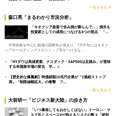
一覧を見る
森口亮「まるわかり市況分析」
「キオクシア急落で含み損が膨らんで…」損失を
投資家としての成長につなげる4つの視点 「…
半導体株を中心に相場の調整色が強まり、7月中旬にはキオク
シアホールディングスがストップ安をつけるな…
「NYダウは高値更新、ナスダック・S&P500は足踏み」が意味
する米国株市場の変化 半…
【歴史的な爆騰劇】時価総額10兆円企業が「2連続ストップ
高」「制限値幅拡大」の衝撃 フ…
一覧を見る
大前研一「ビジネス新大陸」の歩き方
「いつ暴発してもおかしくはない」イーロン・マ
スク氏とスペースXが抱えるリスクの数々「絶対