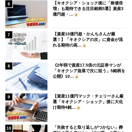
【キオクシア・ショック後に「株価倍
6
増」も期待できる注目銘柄5選】資産3
億円超・…
【資産10億円超・かんちさんが厳
7
選！】「キオクシアの次」に資金が流
れる期待の高…
《2年弱で資産17.5倍の元証券マンが
8
「キオクシア急落で次に狙う」5銘柄を
公開》10…
【資産11億円マック・チェリーさん厳
9
選「キオクシア・ショック」後に大化
け期待4銘…
「失敗すると取り返しがつかない」葬
10