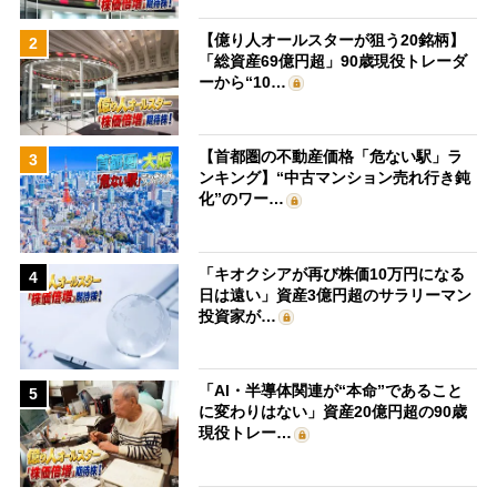
【億り人オールスターが狙う20銘柄】
2
「総資産69億円超」90歳現役トレーダ
ーから“10…
【首都圏の不動産価格「危ない駅」ラ
3
ンキング】“中古マンション売れ行き鈍
化”のワー…
「キオクシアが再び株価10万円になる
4
日は遠い」資産3億円超のサラリーマン
投資家が…
「AI・半導体関連が“本命”であること
5
に変わりはない」資産20億円超の90歳
現役トレー…