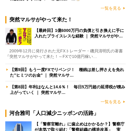
一覧を見る
突然マルサがやって来た！
【最終回】1億6000万円の負債と引き換えに手に
入れたプライスレスな経験 ｜ 突然マルサがや…
2009年12月に発行された元FXトレーダー・磯貝清明氏の著書
『突然マルサがやって来た！～FXで10億円稼い…
【第9回】もう一度FXでリベンジ！ 種銭は差し押さえを免れ
た”ヒミツのお金” ｜ 突然マルサ…
【第8回】年利はなんと14.6％！ 毎日5万円超の延滞税が積み
上がっていく ｜ 突然マルサ…
一覧を見る
河合雅司「人口減少ニッポンの活路」
【「警察官離れ」に歯止めはかかるか？】警察庁
が本気で取り組む「警察組織の構造改革」 実