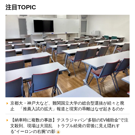
注目TOPIC
京都大・神戸大など、難関国立大学の総合型選抜が続々と廃
止 「推薦入試の拡大」報道と現実の乖離はなぜ起きるのか
【納車時に複数の事故】テスラジャパン“多額のEV補助金”で注
文殺到、現場は大混乱 トラブル続発の背後に見え隠れす
る“イーロンの右腕”の影