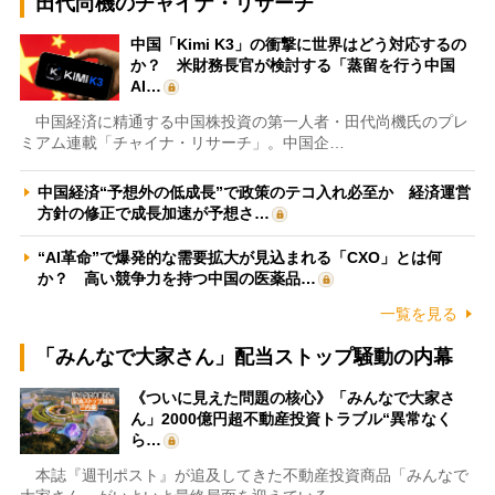
田代尚機のチャイナ・リサーチ
中国「Kimi K3」の衝撃に世界はどう対応するの
か？ 米財務長官が検討する「蒸留を行う中国
AI…
中国経済に精通する中国株投資の第一人者・田代尚機氏のプレ
ミアム連載「チャイナ・リサーチ」。中国企…
中国経済“予想外の低成長”で政策のテコ入れ必至か 経済運営
方針の修正で成長加速が予想さ…
“AI革命”で爆発的な需要拡大が見込まれる「CXO」とは何
か？ 高い競争力を持つ中国の医薬品…
一覧を見る
「みんなで大家さん」配当ストップ騒動の内幕
《ついに見えた問題の核心》「みんなで大家さ
ん」2000億円超不動産投資トラブル“異常なく
ら…
本誌『週刊ポスト』が追及してきた不動産投資商品「みんなで