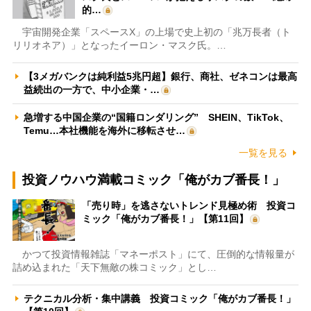
的…
宇宙開発企業「スペースX」の上場で史上初の「兆万長者（ト
リリオネア）」となったイーロン・マスク氏。…
【3メガバンクは純利益5兆円超】銀行、商社、ゼネコンは最高
益続出の一方で、中小企業・…
急増する中国企業の“国籍ロンダリング” SHEIN、TikTok、
Temu…本社機能を海外に移転させ…
一覧を見る
投資ノウハウ満載コミック「俺がカブ番長！」
「売り時」を逃さないトレンド見極め術 投資コ
ミック「俺がカブ番長！」【第11回】
かつて投資情報雑誌「マネーポスト」にて、圧倒的な情報量が
詰め込まれた「天下無敵の株コミック」とし…
テクニカル分析・集中講義 投資コミック「俺がカブ番長！」