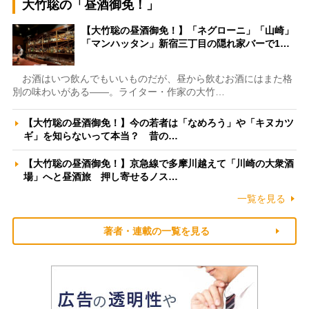
大竹聡の「昼酒御免！」
【大竹聡の昼酒御免！】「ネグローニ」「山崎」
「マンハッタン」新宿三丁目の隠れ家バーで1…
お酒はいつ飲んでもいいものだが、昼から飲むお酒にはまた格
別の味わいがある――。ライター・作家の大竹…
【大竹聡の昼酒御免！】今の若者は「なめろう」や「キヌカツ
ギ」を知らないって本当？ 昔の…
【大竹聡の昼酒御免！】京急線で多摩川越えて「川崎の大衆酒
場」へと昼酒旅 押し寄せるノス…
一覧を見る
著者・連載の一覧を見る