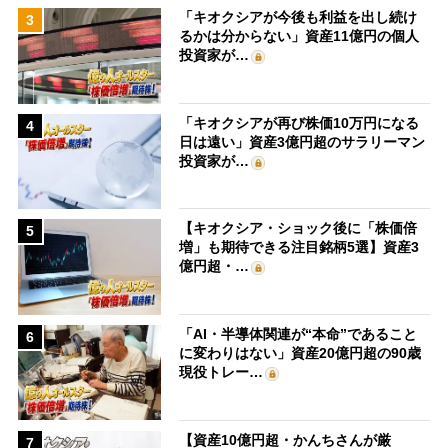
「キオクシアが今後も利益を出し続け
3
るかは分からない」資産11億円の個人
投資家が…
「キオクシアが再び株価10万円になる
4
日は遠い」資産3億円超のサラリーマン
投資家が…
【キオクシア・ショック後に「株価倍
5
増」も期待できる注目銘柄5選】資産3
億円超・…
「AI・半導体関連が“本命”であること
6
に変わりはない」資産20億円超の90歳
現役トレー…
【資産10億円超・かんちさんが厳
7