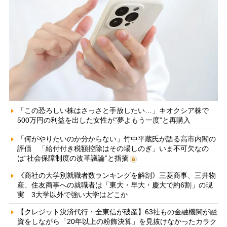
「この恐ろしい株はさっさと手放したい…」キオクシア株で
500万円の利益を出した女性が“夢よもう一度”と再購入
「何がやりたいのか分からない」竹中平蔵氏が語る高市内閣の
評価 「給付付き税額控除はその場しのぎ」いま不可欠なの
は“社会保障制度の改革議論”と指摘
《商社の大学別就職者数ランキングを解剖》三菱商事、三井物
産、住友商事への就職者は「東大・早大・慶大で約6割」の現
実 3大学以外で強い大学はどこか
【クレジット決済代行・全東信が破産】63社もの金融機関が融
資をしながら「20年以上の粉飾決算」を見抜けなかったカラク