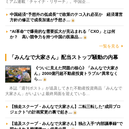
ミアム連載「チャイナ・リサーチ」。中国企…
中国経済“予想外の低成長”で政策のテコ入れ必至か 経済運営
方針の修正で成長加速が予想さ…
“AI革命”で爆発的な需要拡大が見込まれる「CXO」とは何
か？ 高い競争力を持つ中国の医薬品…
一覧を見る
「みんなで大家さん」配当ストップ騒動の内幕
《ついに見えた問題の核心》「みんなで大家さ
ん」2000億円超不動産投資トラブル“異常なく
ら…
本誌『週刊ポスト』が追及してきた不動産投資商品「みんなで
大家さん」がいよいよ最終局面を迎えている…
【独走スクープ・みんなで大家さん】二転三転した“成田プロ
ジェクト”の計画変更の裏で起き…
【追及スクープ・みんなで大家さん】独占入手“内部議事録”で
明かされる柳瀬健一・代表の思…