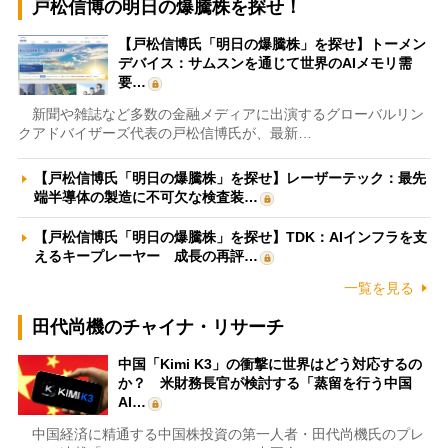
戸松信博の明日の爆騰株を探せ！
【戸松信博氏「明日の爆騰株」を探せ】トーメン
デバイス：サムスンを通じて世界のAIメモリ需
要…
新聞や雑誌など多数の金融メディアに出演するグローバルリン
クアドバイザーズ代表の戸松信博氏が、最新…
【戸松信博氏「明日の爆騰株」を探せ】レーザーテック：最先
端半導体の製造に不可欠な検査装…
【戸松信博氏「明日の爆騰株」を探せ】TDK：AIインフラを支
えるキープレーヤー 成長の再評…
一覧を見る
田代尚機のチャイナ・リサーチ
中国「Kimi K3」の衝撃に世界はどう対応するの
か？ 米財務長官が検討する「蒸留を行う中国
AI…
中国経済に精通する中国株投資の第一人者・田代尚機氏のプレ