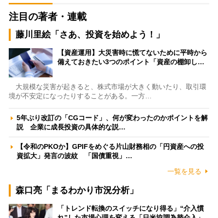
注目の著者・連載
藤川里絵「さあ、投資を始めよう！」
【資産運用】大災害時に慌てないために平時から
備えておきたい3つのポイント「資産の棚卸し…
大規模な災害が起きると、株式市場が大きく動いたり、取引環
境が不安定になったりすることがある。一方…
5年ぶり改訂の「CGコード」、何が変わったのかポイントを解
説 企業に成長投資の具体的な説…
【令和のPKOか】GPIFをめぐる片山財務相の「円資産への投
資拡大」発言の波紋 「国債重視」…
一覧を見る
森口亮「まるわかり市況分析」
「トレンド転換のスイッチになり得る」“介入慣
れ”した市場心理を変える「日米協調為替介入」