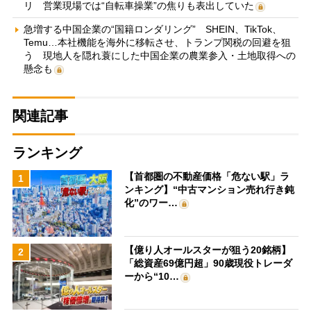
リ 営業現場では“自転車操業”の焦りも表出していた
急増する中国企業の“国籍ロンダリング” SHEIN、TikTok、
Temu…本社機能を海外に移転させ、トランプ関税の回避を狙
う 現地人を隠れ蓑にした中国企業の農業参入・土地取得への
懸念も
関連記事
ランキング
【首都圏の不動産価格「危ない駅」ラ
1
ンキング】“中古マンション売れ行き鈍
化”のワー…
【億り人オールスターが狙う20銘柄】
2
「総資産69億円超」90歳現役トレーダ
ーから“10…