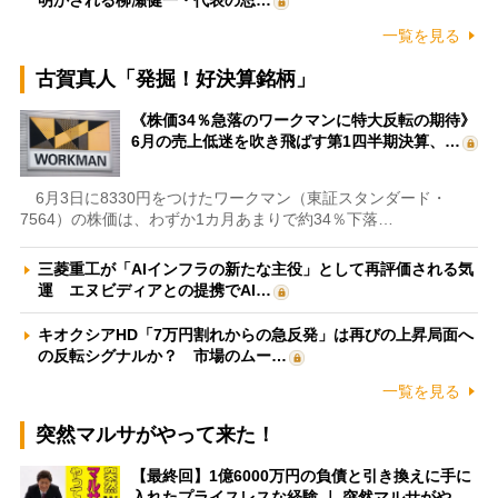
一覧を見る
古賀真人「発掘！好決算銘柄」
《株価34％急落のワークマンに特大反転の期待》
6月の売上低迷を吹き飛ばす第1四半期決算、…
6月3日に8330円をつけたワークマン（東証スタンダード・
7564）の株価は、わずか1カ月あまりで約34％下落…
三菱重工が「AIインフラの新たな主役」として再評価される気
運 エヌビディアとの提携でAI…
キオクシアHD「7万円割れからの急反発」は再びの上昇局面へ
の反転シグナルか？ 市場のムー…
一覧を見る
突然マルサがやって来た！
【最終回】1億6000万円の負債と引き換えに手に
入れたプライスレスな経験 ｜ 突然マルサがや…