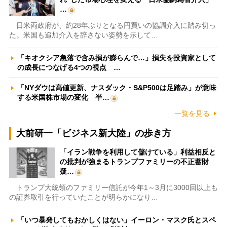
…
日米両政府が、約28年ぶりとなる円買いの協調介入に踏み切っ
た。米国も追加介入を辞さない姿勢を示して…
「キオクシア急落で含み損が膨らんで…」損失を投資家として
の成長につなげる4つの視点 …
「NYダウは高値更新、ナスダック・S&P500は足踏み」が意味
する米国株市場の変化 半…
一覧を見る
大前研一「ビジネス新大陸」の歩き方
「イラン戦争を利用して儲けている」利益相反と
の批判が強まるトランプファミリーの不正蓄財
疑…
トランプ大統領のファミリー信託が今年1～3月に3000回以上も
の証券取引を行っていたことが明らかになり…
「いつ暴発してもおかしくはない」イーロン・マスク氏とスペ