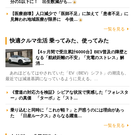
分の1以下に！ 出生数減がも…
【医療崩壊】人口減少で「医師不足」に加えて「患者不足」に
見舞われ地域医療が限界に 今後…
一覧を見る
快適クルマ生活 乗ってみた、使ってみた
【4ヶ月間で受注累計6000台】BEV普及の障壁と
なる「航続距離の不安」「充電のストレス」解
消…
あれほどもてはやされていた「EV（BEV）シフト」の潮流も、
最近では減速基調になっているように見える。…
《雪道の対応力を検証》シビアな状況で実感した「フォレスタ
ー」の真価 「ターボ」と「スト…
乗り込むと同時に「これが軽？」と戸惑うのには理由があっ
た 「日産ルークス」さらなる躍進…
一覧を見る