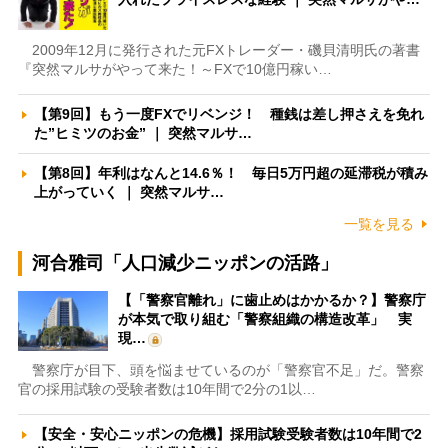
2009年12月に発行された元FXトレーダー・磯貝清明氏の著書
『突然マルサがやって来た！～FXで10億円稼い…
【第9回】もう一度FXでリベンジ！ 種銭は差し押さえを免れ
た”ヒミツのお金” ｜ 突然マルサ…
【第8回】年利はなんと14.6％！ 毎日5万円超の延滞税が積み
上がっていく ｜ 突然マルサ…
一覧を見る
河合雅司「人口減少ニッポンの活路」
【「警察官離れ」に歯止めはかかるか？】警察庁
が本気で取り組む「警察組織の構造改革」 実
現…
警察庁が目下、頭を悩ませているのが「警察官不足」だ。警察
官の採用試験の受験者数は10年間で2分の1以…
【安全・安心ニッポンの危機】採用試験受験者数は10年間で2