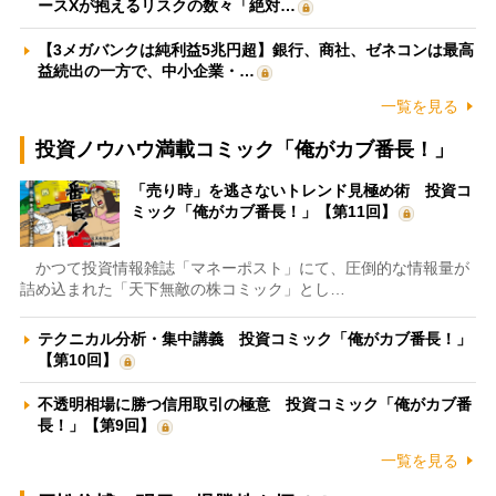
ースXが抱えるリスクの数々「絶対…
【3メガバンクは純利益5兆円超】銀行、商社、ゼネコンは最高
益続出の一方で、中小企業・…
一覧を見る
投資ノウハウ満載コミック「俺がカブ番長！」
「売り時」を逃さないトレンド見極め術 投資コ
ミック「俺がカブ番長！」【第11回】
かつて投資情報雑誌「マネーポスト」にて、圧倒的な情報量が
詰め込まれた「天下無敵の株コミック」とし…
テクニカル分析・集中講義 投資コミック「俺がカブ番長！」
【第10回】
不透明相場に勝つ信用取引の極意 投資コミック「俺がカブ番
長！」【第9回】
一覧を見る