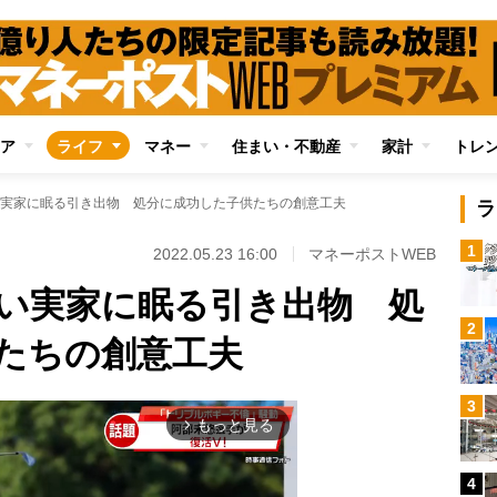
ア
ライフ
マネー
住まい・不動産
家計
トレ
実家に眠る引き出物 処分に成功した子供たちの創意工夫
ラ
1
2022.05.23 16:00
マネーポストWEB
い実家に眠る引き出物 処
2
たちの創意工夫
3
もっと見る
arrow_forward_ios
4