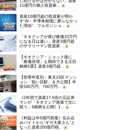
し続けるかは分からない」資産
11億円の個人投資家…
資産10億円超の投資家が明か
す“AI・半導体相場に乗らなかっ
た理由” フルポジショ…
「キオクシアが再び株価10万円
になる日は遠い」資産3億円超
のサラリーマン投資家…
【キオクシア・ショック後に
「株価倍増」も期待できる注目
銘柄5選】資産3億円超…
【世帯年収別・東京23区マンシ
ョン「狙い目駅」を大公開】年
収500万円、700万円…
《2年弱で資産17.5倍の元証券
マンが「キオクシア急落で次に
狙う」5銘柄を公開》1…
《利益は年5億円前後》住み込
みバイトから“ギガ大家さん”と
なった資産200億円税…