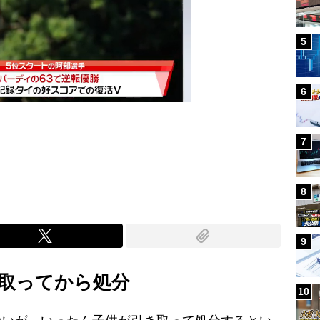
5
6
7
Mute
8
9
取ってから処分
10