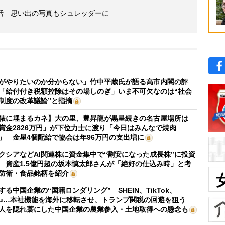
活 思い出の写真もシュレッダーに
がやりたいのか分からない」竹中平蔵氏が語る高市内閣の評
「給付付き税額控除はその場しのぎ」いま不可欠なのは“社会
制度の改革議論”と指摘
俵に埋まるカネ】大の里、豊昇龍が黒星続きの名古屋場所は
賞金2826万円」が下位力士に渡り「今日はみんなで焼肉
」 金星4個配給で協会は年96万円の支出増に
クシアなどAI関連株に資金集中で“割安になった成長株”に投資
 資産1.5億円超の坂本慎太郎さんが「絶好の仕込み時」と考
防衛・食品銘柄を紹介
する中国企業の“国籍ロンダリング” SHEIN、TikTok、
mu…本社機能を海外に移転させ、トランプ関税の回避を狙う
人を隠れ蓑にした中国企業の農業参入・土地取得への懸念も