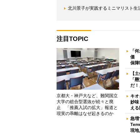
北川景子が実践するミニマリスト生
注目TOPIC
「何
価 
保障
【土
「懸
だ！
京都大・神戸大など、難関国立
キオ
大学の総合型選抜が続々と廃
妙味
止 「推薦入試の拡大」報道と
える
現実の乖離はなぜ起きるのか
急増
Te
現地