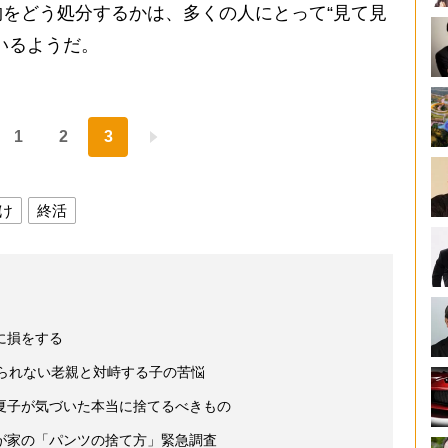
をどう処分するかは、多くの人にとって“見て見
いるようだ。
1
2
3
け
終活
に損をする
てられない老親と対峙する子の苦悩
夏子が気づいた本当に捨てるべきもの
が家の「パンツの捨て方」緊急調査