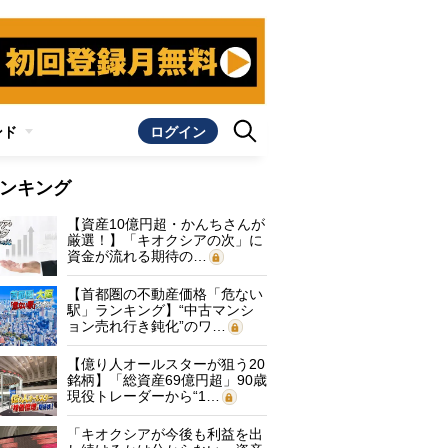
ンド
ログイン
ンキング
【資産10億円超・かんちさんが
厳選！】「キオクシアの次」に
資金が流れる期待の…
【首都圏の不動産価格「危ない
駅」ランキング】“中古マンシ
ョン売れ行き鈍化”のワ…
【億り人オールスターが狙う20
銘柄】「総資産69億円超」90歳
現役トレーダーから“1…
「キオクシアが今後も利益を出