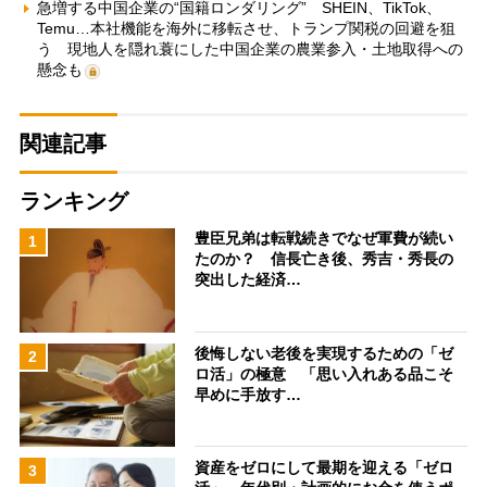
急増する中国企業の“国籍ロンダリング” SHEIN、TikTok、
Temu…本社機能を海外に移転させ、トランプ関税の回避を狙
う 現地人を隠れ蓑にした中国企業の農業参入・土地取得への
懸念も
関連記事
ランキング
豊臣兄弟は転戦続きでなぜ軍費が続い
1
たのか？ 信長亡き後、秀吉・秀長の
突出した経済…
後悔しない老後を実現するための「ゼ
2
ロ活」の極意 「思い入れある品こそ
早めに手放す…
資産をゼロにして最期を迎える「ゼロ
3