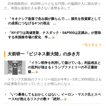
日米両政府が、約28年ぶりとなる円買いの協調介入に踏み切っ
た。米国も追加介入を辞さない姿勢を示して…
「キオクシア急落で含み損が膨らんで…」損失を投資家として
の成長につなげる4つの視点 …
「NYダウは高値更新、ナスダック・S&P500は足踏み」が意味
する米国株市場の変化 半…
一覧を見る
大前研一「ビジネス新大陸」の歩き方
「イラン戦争を利用して儲けている」利益相反と
の批判が強まるトランプファミリーの不正蓄財
疑…
トランプ大統領のファミリー信託が今年1～3月に3000回以上も
の証券取引を行っていたことが明らかになり…
「いつ暴発してもおかしくはない」イーロン・マスク氏とスペ
ースXが抱えるリスクの数々「絶対…