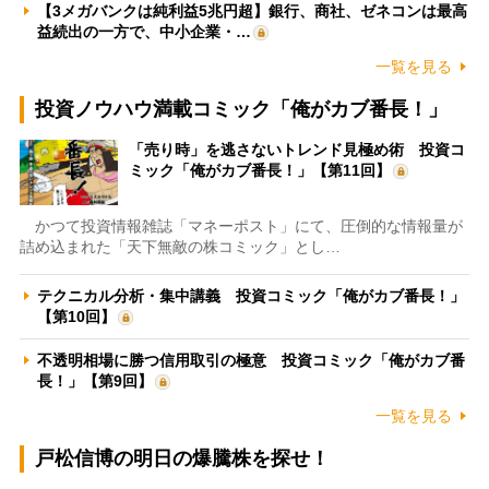
【3メガバンクは純利益5兆円超】銀行、商社、ゼネコンは最高
益続出の一方で、中小企業・…
一覧を見る
投資ノウハウ満載コミック「俺がカブ番長！」
「売り時」を逃さないトレンド見極め術 投資コ
ミック「俺がカブ番長！」【第11回】
かつて投資情報雑誌「マネーポスト」にて、圧倒的な情報量が
詰め込まれた「天下無敵の株コミック」とし…
テクニカル分析・集中講義 投資コミック「俺がカブ番長！」
【第10回】
不透明相場に勝つ信用取引の極意 投資コミック「俺がカブ番
長！」【第9回】
一覧を見る
戸松信博の明日の爆騰株を探せ！