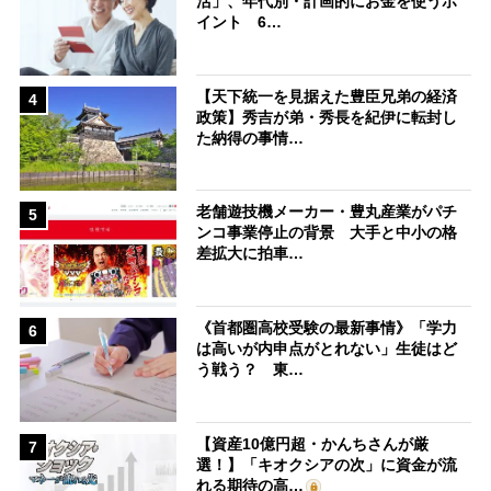
活」、年代別・計画的にお金を使うポ
イント 6…
【天下統一を見据えた豊臣兄弟の経済
4
政策】秀吉が弟・秀長を紀伊に転封し
た納得の事情…
老舗遊技機メーカー・豊丸産業がパチ
5
ンコ事業停止の背景 大手と中小の格
差拡大に拍車…
《首都圏高校受験の最新事情》「学力
6
は高いが内申点がとれない」生徒はど
う戦う？ 東…
【資産10億円超・かんちさんが厳
7
選！】「キオクシアの次」に資金が流
れる期待の高…