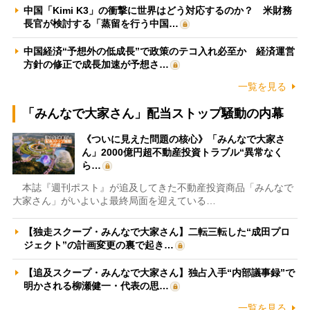
中国「Kimi K3」の衝撃に世界はどう対応するのか？ 米財務
長官が検討する「蒸留を行う中国…
中国経済“予想外の低成長”で政策のテコ入れ必至か 経済運営
方針の修正で成長加速が予想さ…
一覧を見る
「みんなで大家さん」配当ストップ騒動の内幕
《ついに見えた問題の核心》「みんなで大家さ
ん」2000億円超不動産投資トラブル“異常なく
ら…
本誌『週刊ポスト』が追及してきた不動産投資商品「みんなで
大家さん」がいよいよ最終局面を迎えている…
【独走スクープ・みんなで大家さん】二転三転した“成田プロ
ジェクト”の計画変更の裏で起き…
【追及スクープ・みんなで大家さん】独占入手“内部議事録”で
明かされる柳瀬健一・代表の思…
一覧を見る