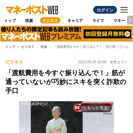
ログイン
トップ
投資
ビジネス
キャリア
ライフ
マネー
トップ
ビジネス
社会
「渡航費用を今すぐ振り込んで！」筋が通っていない
ビジネス
2022.05.26 16:00
女性セブン
「渡航費用を今すぐ振り込んで！」筋が
通っていないが巧妙にスキを突く詐欺の
手口
もっと見る
arrow_forward_ios