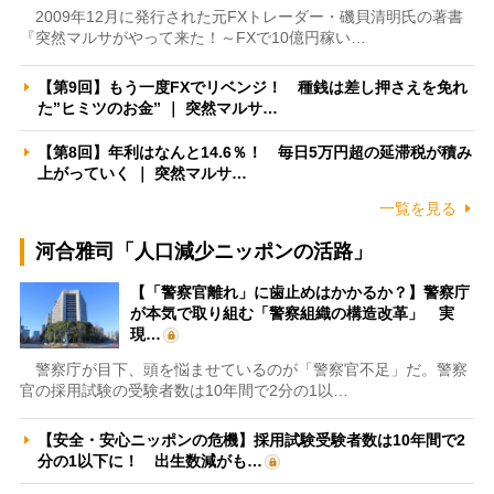
2009年12月に発行された元FXトレーダー・磯貝清明氏の著書
『突然マルサがやって来た！～FXで10億円稼い…
【第9回】もう一度FXでリベンジ！ 種銭は差し押さえを免れ
た”ヒミツのお金” ｜ 突然マルサ…
【第8回】年利はなんと14.6％！ 毎日5万円超の延滞税が積み
上がっていく ｜ 突然マルサ…
一覧を見る
河合雅司「人口減少ニッポンの活路」
【「警察官離れ」に歯止めはかかるか？】警察庁
が本気で取り組む「警察組織の構造改革」 実
現…
警察庁が目下、頭を悩ませているのが「警察官不足」だ。警察
官の採用試験の受験者数は10年間で2分の1以…
【安全・安心ニッポンの危機】採用試験受験者数は10年間で2
分の1以下に！ 出生数減がも…