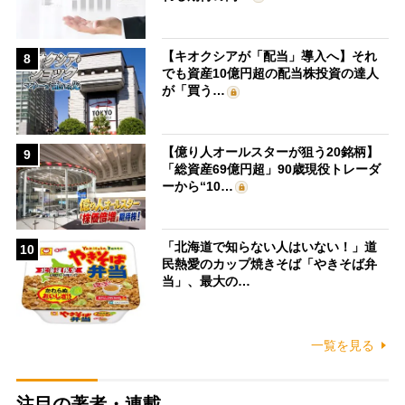
【キオクシアが「配当」導入へ】それ
8
でも資産10億円超の配当株投資の達人
が「買う…
【億り人オールスターが狙う20銘柄】
9
「総資産69億円超」90歳現役トレーダ
ーから“10…
「北海道で知らない人はいない！」道
10
民熱愛のカップ焼きそば「やきそば弁
当」、最大の…
一覧を見る
注目の著者・連載