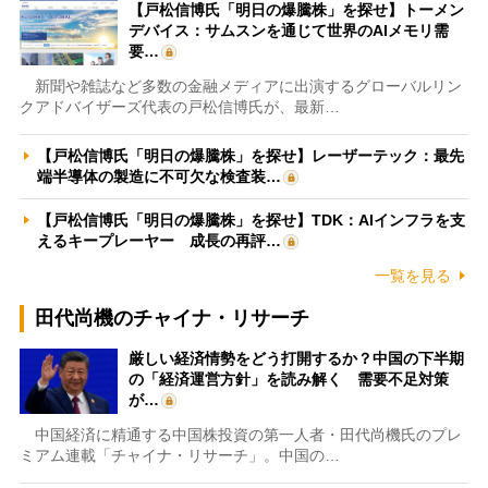
【戸松信博氏「明日の爆騰株」を探せ】トーメン
デバイス：サムスンを通じて世界のAIメモリ需
要…
新聞や雑誌など多数の金融メディアに出演するグローバルリン
クアドバイザーズ代表の戸松信博氏が、最新…
【戸松信博氏「明日の爆騰株」を探せ】レーザーテック：最先
端半導体の製造に不可欠な検査装…
【戸松信博氏「明日の爆騰株」を探せ】TDK：AIインフラを支
えるキープレーヤー 成長の再評…
一覧を見る
田代尚機のチャイナ・リサーチ
厳しい経済情勢をどう打開するか？中国の下半期
の「経済運営方針」を読み解く 需要不足対策
が…
中国経済に精通する中国株投資の第一人者・田代尚機氏のプレ
ミアム連載「チャイナ・リサーチ」。中国の…