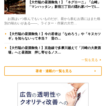
【大竹聡の昼酒御免！】「ネグローニ」「山崎」
「マンハッタン」新宿三丁目の隠れ家バーで1…
お酒はいつ飲んでもいいものだが、昼から飲むお酒にはまた格
別の味わいがある――。ライター・作家の大竹…
【大竹聡の昼酒御免！】今の若者は「なめろう」や「キヌカツ
ギ」を知らないって本当？ 昔の…
【大竹聡の昼酒御免！】京急線で多摩川越えて「川崎の大衆酒
場」へと昼酒旅 押し寄せるノス…
一覧を見る
著者・連載の一覧を見る