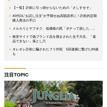
【一覧】詐欺に引っ掛からないための「さしすせそ」
40代OL“お試し注文”が予期せぬ高額請求に！詐欺的定期
購入商法の手口
メルカリとヤフオク、低価格の罠「ポチって損した…」
格安サイトで偽ブランド品を掴まされた女子大生、「返
品できない」落とし穴
オレオレ詐欺に騙されたフリ作戦 5回逮捕に繋げた89歳
も
注目TOPIC