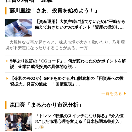
藤川里絵「さあ、投資を始めよう！」
【資産運用】大災害時に慌てないために平時から
備えておきたい3つのポイント「資産の棚卸し…
大規模な災害が起きると、株式市場が大きく動いたり、取引環
境が不安定になったりすることがある。一方…
5年ぶり改訂の「CGコード」、何が変わったのかポイントを解
説 企業に成長投資の具体的な説…
【令和のPKOか】GPIFをめぐる片山財務相の「円資産への投
資拡大」発言の波紋 「国債重視」…
一覧を見る
森口亮「まるわかり市況分析」
「トレンド転換のスイッチになり得る」“介入慣
れ”した市場心理を変える「日米協調為替介入」
…