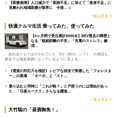
【医療崩壊】人口減少で「医師不足」に加えて「患者不足」に
見舞われ地域医療が限界に 今後…
一覧を見る
快適クルマ生活 乗ってみた、使ってみた
【4ヶ月間で受注累計6000台】BEV普及の障壁と
なる「航続距離の不安」「充電のストレス」解
消…
あれほどもてはやされていた「EV（BEV）シフト」の潮流も、
最近では減速基調になっているように見える。…
《雪道の対応力を検証》シビアな状況で実感した「フォレスタ
ー」の真価 「ターボ」と「スト…
乗り込むと同時に「これが軽？」と戸惑うのには理由があっ
た 「日産ルークス」さらなる躍進…
一覧を見る
大竹聡の「昼酒御免！」