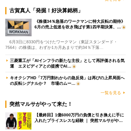
古賀真人「発掘！好決算銘柄」
《株価34％急落のワークマンに特大反転の期待》
6月の売上低迷を吹き飛ばす第1四半期決算、…
6月3日に8330円をつけたワークマン（東証スタンダード・
7564）の株価は、わずか1カ月あまりで約34％下落…
三菱重工が「AIインフラの新たな主役」として再評価される気
運 エヌビディアとの提携でAI…
キオクシアHD「7万円割れからの急反発」は再びの上昇局面へ
の反転シグナルか？ 市場のムー…
一覧を見る
突然マルサがやって来た！
【最終回】1億6000万円の負債と引き換えに手に
入れたプライスレスな経験 ｜ 突然マルサがや…