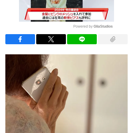
Powered by 
GliaStudios
Mute