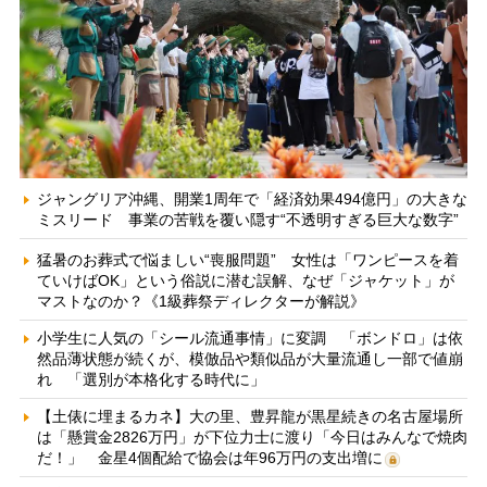
ジャングリア沖縄、開業1周年で「経済効果494億円」の大きな
ミスリード 事業の苦戦を覆い隠す“不透明すぎる巨大な数字”
猛暑のお葬式で悩ましい“喪服問題” 女性は「ワンピースを着
ていけばOK」という俗説に潜む誤解、なぜ「ジャケット」が
マストなのか？《1級葬祭ディレクターが解説》
小学生に人気の「シール流通事情」に変調 「ボンドロ」は依
然品薄状態が続くが、模倣品や類似品が大量流通し一部で値崩
れ 「選別が本格化する時代に」
【土俵に埋まるカネ】大の里、豊昇龍が黒星続きの名古屋場所
は「懸賞金2826万円」が下位力士に渡り「今日はみんなで焼肉
だ！」 金星4個配給で協会は年96万円の支出増に