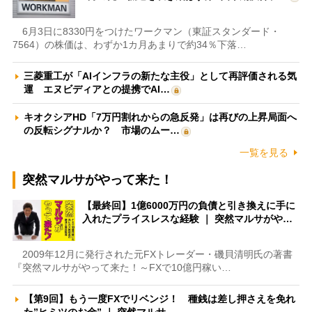
6月3日に8330円をつけたワークマン（東証スタンダード・
7564）の株価は、わずか1カ月あまりで約34％下落…
三菱重工が「AIインフラの新たな主役」として再評価される気
運 エヌビディアとの提携でAI…
キオクシアHD「7万円割れからの急反発」は再びの上昇局面へ
の反転シグナルか？ 市場のムー…
一覧を見る
突然マルサがやって来た！
【最終回】1億6000万円の負債と引き換えに手に
入れたプライスレスな経験 ｜ 突然マルサがや…
2009年12月に発行された元FXトレーダー・磯貝清明氏の著書
『突然マルサがやって来た！～FXで10億円稼い…
【第9回】もう一度FXでリベンジ！ 種銭は差し押さえを免れ