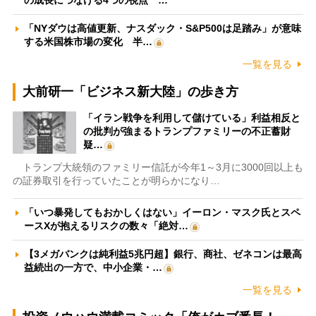
の成長につなげる4つの視点 …
「NYダウは高値更新、ナスダック・S&P500は足踏み」が意味
する米国株市場の変化 半…
一覧を見る
大前研一「ビジネス新大陸」の歩き方
「イラン戦争を利用して儲けている」利益相反と
の批判が強まるトランプファミリーの不正蓄財
疑…
トランプ大統領のファミリー信託が今年1～3月に3000回以上も
の証券取引を行っていたことが明らかになり…
「いつ暴発してもおかしくはない」イーロン・マスク氏とスペ
ースXが抱えるリスクの数々「絶対…
【3メガバンクは純利益5兆円超】銀行、商社、ゼネコンは最高
益続出の一方で、中小企業・…
一覧を見る