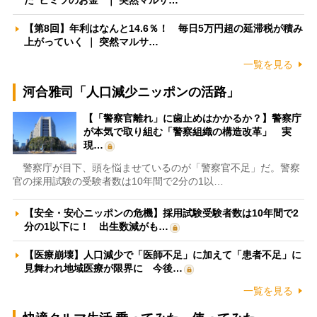
た”ヒミツのお金” ｜ 突然マルサ…
【第8回】年利はなんと14.6％！ 毎日5万円超の延滞税が積み
上がっていく ｜ 突然マルサ…
一覧を見る
河合雅司「人口減少ニッポンの活路」
【「警察官離れ」に歯止めはかかるか？】警察庁
が本気で取り組む「警察組織の構造改革」 実
現…
警察庁が目下、頭を悩ませているのが「警察官不足」だ。警察
官の採用試験の受験者数は10年間で2分の1以…
【安全・安心ニッポンの危機】採用試験受験者数は10年間で2
分の1以下に！ 出生数減がも…
【医療崩壊】人口減少で「医師不足」に加えて「患者不足」に
見舞われ地域医療が限界に 今後…
一覧を見る