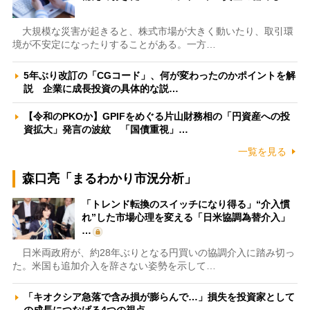
大規模な災害が起きると、株式市場が大きく動いたり、取引環
境が不安定になったりすることがある。一方…
5年ぶり改訂の「CGコード」、何が変わったのかポイントを解
説 企業に成長投資の具体的な説…
【令和のPKOか】GPIFをめぐる片山財務相の「円資産への投
資拡大」発言の波紋 「国債重視」…
一覧を見る
森口亮「まるわかり市況分析」
「トレンド転換のスイッチになり得る」“介入慣
れ”した市場心理を変える「日米協調為替介入」
…
日米両政府が、約28年ぶりとなる円買いの協調介入に踏み切っ
た。米国も追加介入を辞さない姿勢を示して…
「キオクシア急落で含み損が膨らんで…」損失を投資家として