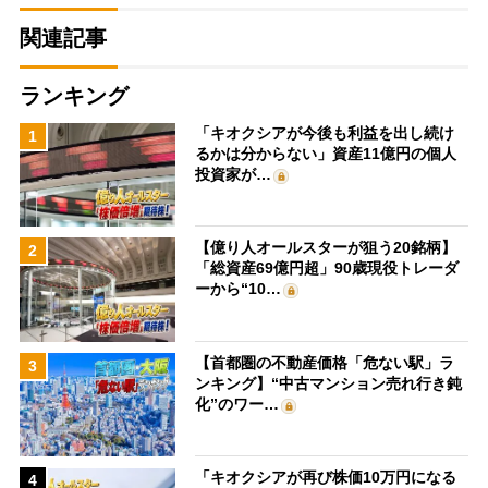
関連記事
ランキング
「キオクシアが今後も利益を出し続け
1
るかは分からない」資産11億円の個人
投資家が…
【億り人オールスターが狙う20銘柄】
2
「総資産69億円超」90歳現役トレーダ
ーから“10…
【首都圏の不動産価格「危ない駅」ラ
3
ンキング】“中古マンション売れ行き鈍
化”のワー…
「キオクシアが再び株価10万円になる
4