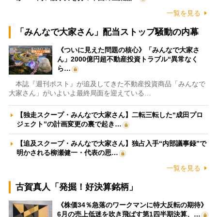
一覧を見る
「みんなで大家さん」配当ストップ騒動の内幕
《ついに見えた問題の核心》「みんなで大家さ
ん」2000億円超不動産投資トラブル“異常なく
ら…
本誌『週刊ポスト』が追及してきた不動産投資商品「みんなで
大家さん」がいよいよ最終局面を迎えている…
【独走スクープ・みんなで大家さん】二転三転した“成田プロ
ジェクト”の計画変更の裏で起き…
【追及スクープ・みんなで大家さん】独占入手“内部議事録”で
明かされる柳瀬健一・代表の思…
一覧を見る
古賀真人「発掘！好決算銘柄」
《株価34％急落のワークマンに特大反転の期待》
6月の売上低迷を吹き飛ばす第1四半期決算、…