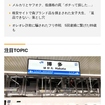
メルカリとヤフオク、低価格の罠「ポチって損した…」
格安サイトで偽ブランド品を掴まされた女子大生、「返
品できない」落とし穴
オレオレ詐欺に騙されたフリ作戦 5回逮捕に繋げた89歳
も
注目TOPIC