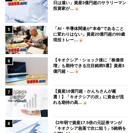
日は遠い」資産3億円超のサラリーマン
投資家が…
「AI・半導体関連が“本命”であること
5
に変わりはない」資産20億円超の90歳
現役トレー…
【キオクシア・ショック後に「株価倍
6
増」も期待できる注目銘柄5選】資産3
億円超・…
【資産10億円超・かんちさんが厳
7
選！】「キオクシアの次」に資金が流
れる期待の高…
《2年弱で資産17.5倍の元証券マンが
8
「キオクシア急落で次に狙う」5銘柄を