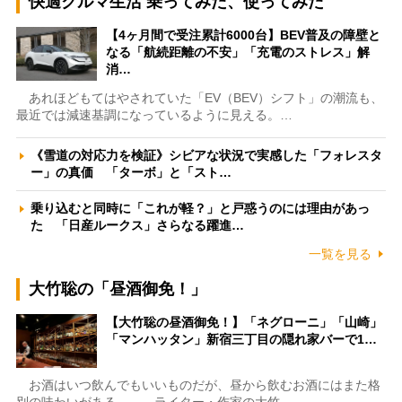
快適クルマ生活 乗ってみた、使ってみた
【4ヶ月間で受注累計6000台】BEV普及の障壁と
なる「航続距離の不安」「充電のストレス」解
消…
あれほどもてはやされていた「EV（BEV）シフト」の潮流も、
最近では減速基調になっているように見える。…
《雪道の対応力を検証》シビアな状況で実感した「フォレスタ
ー」の真価 「ターボ」と「スト…
乗り込むと同時に「これが軽？」と戸惑うのには理由があっ
た 「日産ルークス」さらなる躍進…
一覧を見る
大竹聡の「昼酒御免！」
【大竹聡の昼酒御免！】「ネグローニ」「山崎」
「マンハッタン」新宿三丁目の隠れ家バーで1…
お酒はいつ飲んでもいいものだが、昼から飲むお酒にはまた格