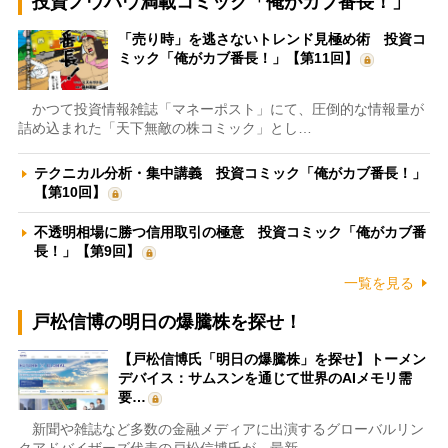
投資ノウハウ満載コミック「俺がカブ番長！」
「売り時」を逃さないトレンド見極め術 投資コ
ミック「俺がカブ番長！」【第11回】
かつて投資情報雑誌「マネーポスト」にて、圧倒的な情報量が
詰め込まれた「天下無敵の株コミック」とし…
テクニカル分析・集中講義 投資コミック「俺がカブ番長！」
【第10回】
不透明相場に勝つ信用取引の極意 投資コミック「俺がカブ番
長！」【第9回】
一覧を見る
戸松信博の明日の爆騰株を探せ！
【戸松信博氏「明日の爆騰株」を探せ】トーメン
デバイス：サムスンを通じて世界のAIメモリ需
要…
新聞や雑誌など多数の金融メディアに出演するグローバルリン