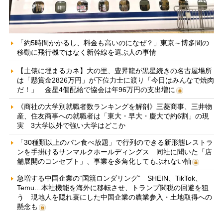
「約5時間かかるし、料金も高いのになぜ？」東京～博多間の
移動に飛行機ではなく新幹線を選ぶ人の事情
【土俵に埋まるカネ】大の里、豊昇龍が黒星続きの名古屋場所
は「懸賞金2826万円」が下位力士に渡り「今日はみんなで焼肉
だ！」 金星4個配給で協会は年96万円の支出増に
《商社の大学別就職者数ランキングを解剖》三菱商事、三井物
産、住友商事への就職者は「東大・早大・慶大で約6割」の現
実 3大学以外で強い大学はどこか
「30種類以上のパン食べ放題」で行列のできる新形態レストラ
ンを手掛けるサンマルクホールディングス 同社に聞いた「店
舗展開のコンセプト」、事業を多角化してもぶれない軸
急増する中国企業の“国籍ロンダリング” SHEIN、TikTok、
Temu…本社機能を海外に移転させ、トランプ関税の回避を狙
う 現地人を隠れ蓑にした中国企業の農業参入・土地取得への
懸念も