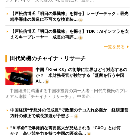
クアドバイザーズ代表の戸松信博氏が、最新…
【戸松信博氏「明日の爆騰株」を探せ】レーザーテック：最先
端半導体の製造に不可欠な検査装…
【戸松信博氏「明日の爆騰株」を探せ】TDK：AIインフラを支
えるキープレーヤー 成長の再評…
一覧を見る
田代尚機のチャイナ・リサーチ
中国「Kimi K3」の衝撃に世界はどう対応するの
か？ 米財務長官が検討する「蒸留を行う中国
AI…
中国経済に精通する中国株投資の第一人者・田代尚機氏のプレ
ミアム連載「チャイナ・リサーチ」。中国企…
中国経済“予想外の低成長”で政策のテコ入れ必至か 経済運営
方針の修正で成長加速が予想さ…
“AI革命”で爆発的な需要拡大が見込まれる「CXO」とは何
か？ 高い競争力を持つ中国の医薬品…