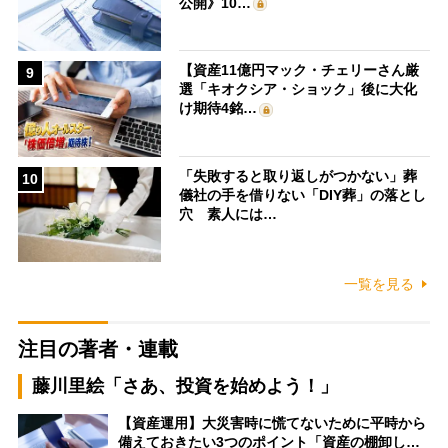
公開》10…
【資産11億円マック・チェリーさん厳
9
選「キオクシア・ショック」後に大化
け期待4銘…
「失敗すると取り返しがつかない」葬
10
儀社の手を借りない「DIY葬」の落とし
穴 素人には…
一覧を見る
注目の著者・連載
藤川里絵「さあ、投資を始めよう！」
【資産運用】大災害時に慌てないために平時から
備えておきたい3つのポイント「資産の棚卸し…