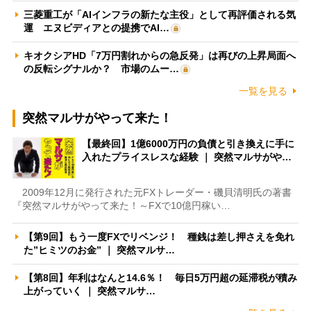
三菱重工が「AIインフラの新たな主役」として再評価される気
運 エヌビディアとの提携でAI…
キオクシアHD「7万円割れからの急反発」は再びの上昇局面へ
の反転シグナルか？ 市場のムー…
一覧を見る
突然マルサがやって来た！
【最終回】1億6000万円の負債と引き換えに手に
入れたプライスレスな経験 ｜ 突然マルサがや…
2009年12月に発行された元FXトレーダー・磯貝清明氏の著書
『突然マルサがやって来た！～FXで10億円稼い…
【第9回】もう一度FXでリベンジ！ 種銭は差し押さえを免れ
た”ヒミツのお金” ｜ 突然マルサ…
【第8回】年利はなんと14.6％！ 毎日5万円超の延滞税が積み
上がっていく ｜ 突然マルサ…