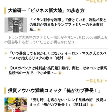
一覧を見る
大前研一「ビジネス新大陸」の歩き方
「イラン戦争を利用して儲けている」利益相反と
の批判が強まるトランプファミリーの不正蓄財
疑…
トランプ大統領のファミリー信託が今年1～3月に3000回以上も
の証券取引を行っていたことが明らかになり…
「いつ暴発してもおかしくはない」イーロン・マスク氏とスペ
ースXが抱えるリスクの数々「絶対…
【3メガバンクは純利益5兆円超】銀行、商社、ゼネコンは最高
益続出の一方で、中小企業・…
一覧を見る
投資ノウハウ満載コミック「俺がカブ番長！」
「売り時」を逃さないトレンド見極め術 投資コ
ミック「俺がカブ番長！」【第11回】