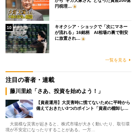
から“ギガ大家さん”となった資産200億
円税理…
キオクシア・ショックで「次にマネー
10
が流れる」16銘柄 AI相場の裏で割安
に放置され…
一覧を見る
注目の著者・連載
藤川里絵「さあ、投資を始めよう！」
【資産運用】大災害時に慌てないために平時から
備えておきたい3つのポイント「資産の棚卸し…
大規模な災害が起きると、株式市場が大きく動いたり、取引環
境が不安定になったりすることがある。一方…