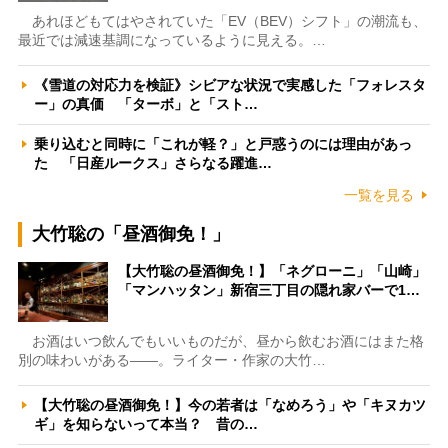
あれほどもてはやされていた「EV（BEV）シフト」の潮流も、
最近では減速基調になっているように見える。…
《雪道の対応力を検証》シビアな状況で実感した「フォレスタ
ー」の真価 「ターボ」と「スト…
乗り込むと同時に「これが軽？」と戸惑うのには理由があっ
た 「日産ルークス」さらなる躍進…
一覧を見る
大竹聡の「昼酒御免！」
【大竹聡の昼酒御免！】「ネグローニ」「山崎」
「マンハッタン」新宿三丁目の隠れ家バーで1…
お酒はいつ飲んでもいいものだが、昼から飲むお酒にはまた格
別の味わいがある――。ライター・作家の大竹…
【大竹聡の昼酒御免！】今の若者は「なめろう」や「キヌカツ
ギ」を知らないって本当？ 昔の…