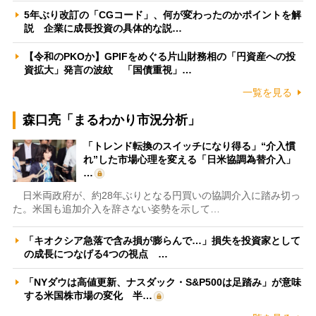
5年ぶり改訂の「CGコード」、何が変わったのかポイントを解
説 企業に成長投資の具体的な説…
【令和のPKOか】GPIFをめぐる片山財務相の「円資産への投
資拡大」発言の波紋 「国債重視」…
一覧を見る
森口亮「まるわかり市況分析」
「トレンド転換のスイッチになり得る」“介入慣
れ”した市場心理を変える「日米協調為替介入」
…
日米両政府が、約28年ぶりとなる円買いの協調介入に踏み切っ
た。米国も追加介入を辞さない姿勢を示して…
「キオクシア急落で含み損が膨らんで…」損失を投資家として
の成長につなげる4つの視点 …
「NYダウは高値更新、ナスダック・S&P500は足踏み」が意味
する米国株市場の変化 半…