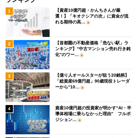
【資産10億円超・かんちさんが厳
1
選！】「キオクシアの次」に資金が流
れる期待の高…
【首都圏の不動産価格「危ない駅」ラ
2
ンキング】“中古マンション売れ行き鈍
化”のワー…
【億り人オールスターが狙う20銘柄】
3
「総資産69億円超」90歳現役トレーダ
ーから“10…
資産10億円超の投資家が明かす“AI・半
4
導体相場に乗らなかった理由” フルポ
ジション…