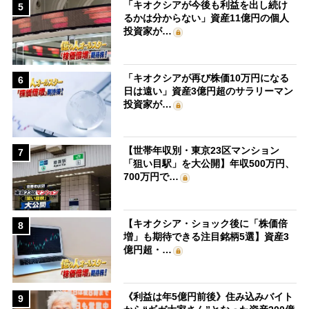
「キオクシアが今後も利益を出し続け
5
るかは分からない」資産11億円の個人
投資家が…
「キオクシアが再び株価10万円になる
6
日は遠い」資産3億円超のサラリーマン
投資家が…
【世帯年収別・東京23区マンション
7
「狙い目駅」を大公開】年収500万円、
700万円で…
【キオクシア・ショック後に「株価倍
8
増」も期待できる注目銘柄5選】資産3
億円超・…
《利益は年5億円前後》住み込みバイト
9