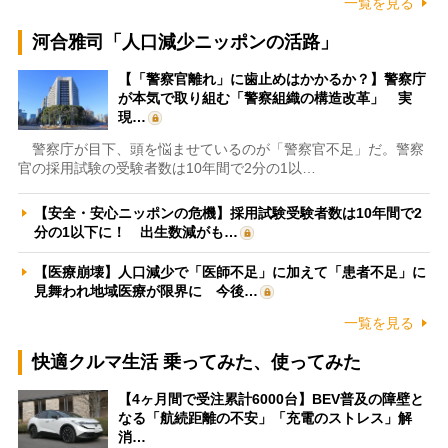
一覧を見る
河合雅司「人口減少ニッポンの活路」
【「警察官離れ」に歯止めはかかるか？】警察庁
が本気で取り組む「警察組織の構造改革」 実
現…
警察庁が目下、頭を悩ませているのが「警察官不足」だ。警察
官の採用試験の受験者数は10年間で2分の1以…
【安全・安心ニッポンの危機】採用試験受験者数は10年間で2
分の1以下に！ 出生数減がも…
【医療崩壊】人口減少で「医師不足」に加えて「患者不足」に
見舞われ地域医療が限界に 今後…
一覧を見る
快適クルマ生活 乗ってみた、使ってみた
【4ヶ月間で受注累計6000台】BEV普及の障壁と
なる「航続距離の不安」「充電のストレス」解
消…