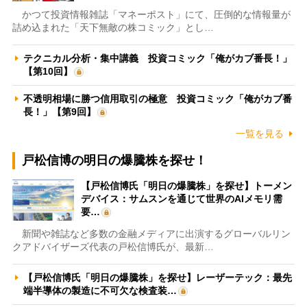
かつて投資情報雑誌「マネーポスト」にて、圧倒的な情報量が
詰め込まれた「天下無敵の株コミック」とし…
テクニカル分析・集中講義 投資コミック「俺がカブ番長！」
【第10回】
不透明相場に勝つ信用取引の極意 投資コミック「俺がカブ番
長！」【第9回】
一覧を見る
戸松信博の明日の爆騰株を探せ！
【戸松信博氏「明日の爆騰株」を探せ】トーメン
デバイス：サムスンを通じて世界のAIメモリ需
要…
新聞や雑誌など多数の金融メディアに出演するグローバルリン
クアドバイザーズ代表の戸松信博氏が、最新…
【戸松信博氏「明日の爆騰株」を探せ】レーザーテック：最先
端半導体の製造に不可欠な検査装…