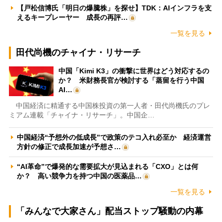
【戸松信博氏「明日の爆騰株」を探せ】TDK：AIインフラを支
えるキープレーヤー 成長の再評…
一覧を見る
田代尚機のチャイナ・リサーチ
中国「Kimi K3」の衝撃に世界はどう対応するの
か？ 米財務長官が検討する「蒸留を行う中国
AI…
中国経済に精通する中国株投資の第一人者・田代尚機氏のプレ
ミアム連載「チャイナ・リサーチ」。中国企…
中国経済“予想外の低成長”で政策のテコ入れ必至か 経済運営
方針の修正で成長加速が予想さ…
“AI革命”で爆発的な需要拡大が見込まれる「CXO」とは何
か？ 高い競争力を持つ中国の医薬品…
一覧を見る
「みんなで大家さん」配当ストップ騒動の内幕