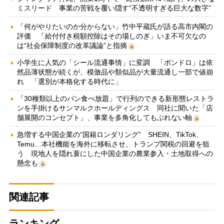
ミスリード 事業の苦戦を覆い隠す“不透明すぎる巨大な数字”
「何がやりたいのか分からない」竹中平蔵氏が語る高市内閣の
評価 「給付付き税額控除はその場しのぎ」いま不可欠なの
は“社会保障制度の改革議論”と指摘
小学生に人気の「シール流通事情」に変調 「ボンドロ」は依
然品薄状態が続くが、模倣品や類似品が大量流通し一部で値崩
れ 「選別が本格化する時代に」
「30種類以上のパン食べ放題」で行列のできる新形態レストラ
ンを手掛けるサンマルクホールディングス 同社に聞いた「店
舗展開のコンセプト」、事業を多角化してもぶれない軸
急増する中国企業の“国籍ロンダリング” SHEIN、TikTok、
Temu…本社機能を海外に移転させ、トランプ関税の回避を狙
う 現地人を隠れ蓑にした中国企業の農業参入・土地取得への
懸念も
関連記事
ランキング