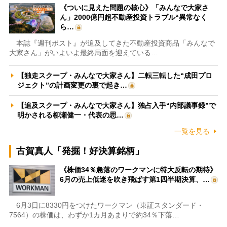
《ついに見えた問題の核心》「みんなで大家さ
ん」2000億円超不動産投資トラブル“異常なく
ら…
本誌『週刊ポスト』が追及してきた不動産投資商品「みんなで
大家さん」がいよいよ最終局面を迎えている…
【独走スクープ・みんなで大家さん】二転三転した“成田プロ
ジェクト”の計画変更の裏で起き…
【追及スクープ・みんなで大家さん】独占入手“内部議事録”で
明かされる柳瀬健一・代表の思…
一覧を見る
古賀真人「発掘！好決算銘柄」
《株価34％急落のワークマンに特大反転の期待》
6月の売上低迷を吹き飛ばす第1四半期決算、…
6月3日に8330円をつけたワークマン（東証スタンダード・
7564）の株価は、わずか1カ月あまりで約34％下落…