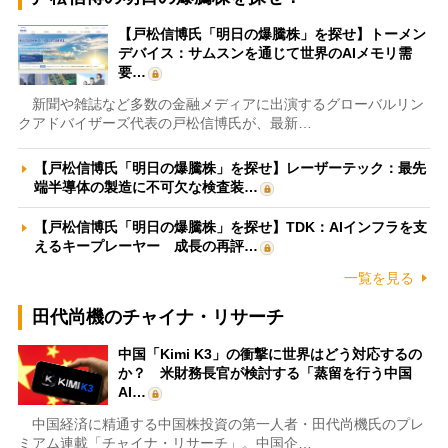
【戸松信博氏「明日の爆騰株」を探せ】トーメン
デバイス：サムスンを通じて世界のAIメモリ需
要…
新聞や雑誌など多数の金融メディアに出演するグローバルリン
クアドバイザーズ代表の戸松信博氏が、最新…
【戸松信博氏「明日の爆騰株」を探せ】レーザーテック：最先
端半導体の製造に不可欠な検査装…
【戸松信博氏「明日の爆騰株」を探せ】TDK：AIインフラを支
えるキープレーヤー 成長の再評…
一覧を見る
田代尚機のチャイナ・リサーチ
中国「Kimi K3」の衝撃に世界はどう対応するの
か？ 米財務長官が検討する「蒸留を行う中国
AI…
中国経済に精通する中国株投資の第一人者・田代尚機氏のプレ
ミアム連載「チャイナ・リサーチ」。中国企…