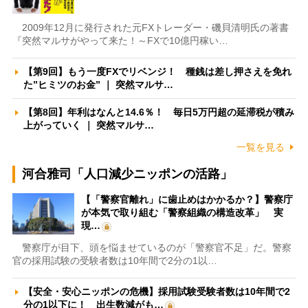
2009年12月に発行された元FXトレーダー・磯貝清明氏の著書
『突然マルサがやって来た！～FXで10億円稼い…
【第9回】もう一度FXでリベンジ！ 種銭は差し押さえを免れ
た”ヒミツのお金” ｜ 突然マルサ…
【第8回】年利はなんと14.6％！ 毎日5万円超の延滞税が積み
上がっていく ｜ 突然マルサ…
一覧を見る
河合雅司「人口減少ニッポンの活路」
【「警察官離れ」に歯止めはかかるか？】警察庁
が本気で取り組む「警察組織の構造改革」 実
現…
警察庁が目下、頭を悩ませているのが「警察官不足」だ。警察
官の採用試験の受験者数は10年間で2分の1以…
【安全・安心ニッポンの危機】採用試験受験者数は10年間で2
分の1以下に！ 出生数減がも…