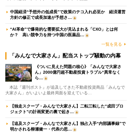
中国経済“予想外の低成長”で政策のテコ入れ必至か 経済運営
方針の修正で成長加速が予想さ…
“AI革命”で爆発的な需要拡大が見込まれる「CXO」とは何
か？ 高い競争力を持つ中国の医薬品…
一覧を見る
「みんなで大家さん」配当ストップ騒動の内幕
《ついに見えた問題の核心》「みんなで大家さ
ん」2000億円超不動産投資トラブル“異常なく
ら…
本誌『週刊ポスト』が追及してきた不動産投資商品「みんなで
大家さん」がいよいよ最終局面を迎えている…
【独走スクープ・みんなで大家さん】二転三転した“成田プロ
ジェクト”の計画変更の裏で起き…
【追及スクープ・みんなで大家さん】独占入手“内部議事録”で
明かされる柳瀬健一・代表の思…