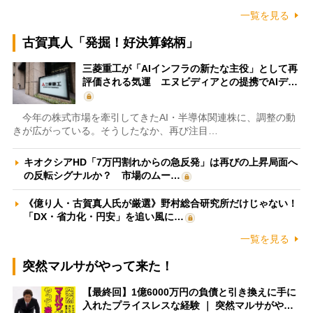
一覧を見る
古賀真人「発掘！好決算銘柄」
三菱重工が「AIインフラの新たな主役」として再
評価される気運 エヌビディアとの提携でAIデ…
今年の株式市場を牽引してきたAI・半導体関連株に、調整の動
きが広がっている。そうしたなか、再び注目…
キオクシアHD「7万円割れからの急反発」は再びの上昇局面へ
の反転シグナルか？ 市場のムー…
《億り人・古賀真人氏が厳選》野村総合研究所だけじゃない！
「DX・省力化・円安」を追い風に…
一覧を見る
突然マルサがやって来た！
【最終回】1億6000万円の負債と引き換えに手に
入れたプライスレスな経験 ｜ 突然マルサがや…