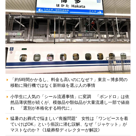
「約5時間かかるし、料金も高いのになぜ？」東京～博多間の
移動に飛行機ではなく新幹線を選ぶ人の事情
小学生に人気の「シール流通事情」に変調 「ボンドロ」は依
然品薄状態が続くが、模倣品や類似品が大量流通し一部で値崩
れ 「選別が本格化する時代に」
猛暑のお葬式で悩ましい“喪服問題” 女性は「ワンピースを着
ていけばOK」という俗説に潜む誤解、なぜ「ジャケット」が
マストなのか？《1級葬祭ディレクターが解説》