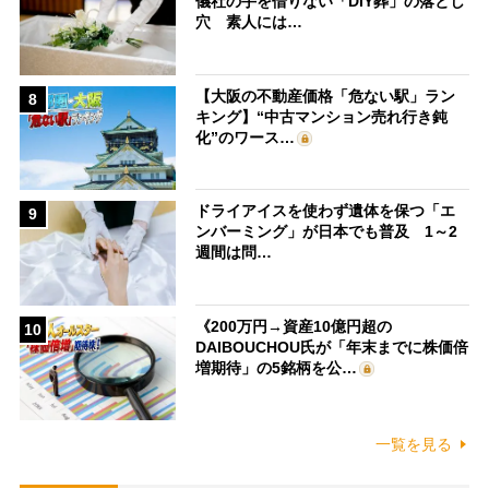
儀社の手を借りない「DIY葬」の落とし
穴 素人には…
【大阪の不動産価格「危ない駅」ラン
8
キング】“中古マンション売れ行き鈍
化”のワース…
ドライアイスを使わず遺体を保つ「エ
9
ンバーミング」が日本でも普及 1～2
週間は問…
《200万円→資産10億円超の
10
DAIBOUCHOU氏が「年末までに株価倍
増期待」の5銘柄を公…
一覧を見る