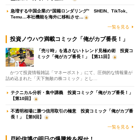
急増する中国企業の“国籍ロンダリング” SHEIN、TikTok、
Temu…本社機能を海外に移転させ…
一覧を見る
投資ノウハウ満載コミック「俺がカブ番長！」
「売り時」を逃さないトレンド見極め術 投資コ
ミック「俺がカブ番長！」【第11回】
かつて投資情報雑誌「マネーポスト」にて、圧倒的な情報量が
詰め込まれた「天下無敵の株コミック」とし…
テクニカル分析・集中講義 投資コミック「俺がカブ番長！」
【第10回】
不透明相場に勝つ信用取引の極意 投資コミック「俺がカブ番
長！」【第9回】
一覧を見る
戸松信博の明日の爆騰株を探せ！