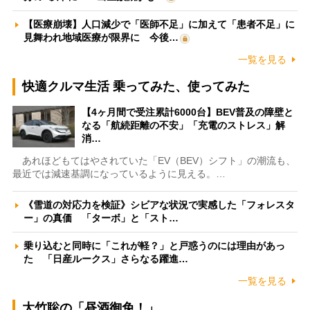
【医療崩壊】人口減少で「医師不足」に加えて「患者不足」に
見舞われ地域医療が限界に 今後…
一覧を見る
快適クルマ生活 乗ってみた、使ってみた
【4ヶ月間で受注累計6000台】BEV普及の障壁と
なる「航続距離の不安」「充電のストレス」解
消…
あれほどもてはやされていた「EV（BEV）シフト」の潮流も、
最近では減速基調になっているように見える。…
《雪道の対応力を検証》シビアな状況で実感した「フォレスタ
ー」の真価 「ターボ」と「スト…
乗り込むと同時に「これが軽？」と戸惑うのには理由があっ
た 「日産ルークス」さらなる躍進…
一覧を見る
大竹聡の「昼酒御免！」