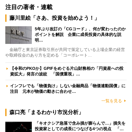
注目の著者・連載
藤川里絵「さあ、投資を始めよう！」
5年ぶり改訂の「CGコード」、何が変わったのか
ポイントを解説 企業に成長投資の具体的な説
明…
金融庁と東京証券取引所が共同で策定している上場企業の経営
や取締役会のあり方を定める「コーポレート…
【令和のPKOか】GPIFをめぐる片山財務相の「円資産への投
資拡大」発言の波紋 「国債重視」…
インフレでも「物価負け」しない金融商品「物価連動国債」に
注目 元本が物価の動きに合わせ…
一覧を見る
森口亮「まるわかり市況分析」
「キオクシア急落で含み損が膨らんで…」損失を
投資家としての成長につなげる4つの視点 「…