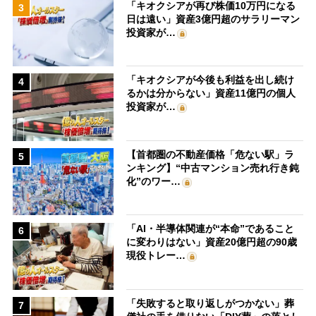
「キオクシアが再び株価10万円になる
3
日は遠い」資産3億円超のサラリーマン
投資家が…
「キオクシアが今後も利益を出し続け
4
るかは分からない」資産11億円の個人
投資家が…
【首都圏の不動産価格「危ない駅」ラ
5
ンキング】“中古マンション売れ行き鈍
化”のワー…
「AI・半導体関連が“本命”であること
6
に変わりはない」資産20億円超の90歳
現役トレー…
「失敗すると取り返しがつかない」葬
7