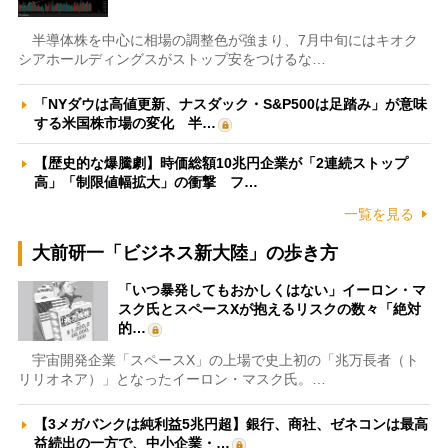
半導体株を中心に相場の調整色が強まり、7月中旬にはキオク
シアホールディングスがストップ安をつけるな…
「NYダウは高値更新、ナスダック・S&P500は足踏み」が意味
する米国株市場の変化 半…
【歴史的な爆騰劇】時価総額10兆円企業が「2連続ストップ
高」「制限値幅拡大」の衝撃 フ…
一覧を見る
大前研一「ビジネス新大陸」の歩き方
「いつ暴発してもおかしくはない」イーロン・マ
スク氏とスペースXが抱えるリスクの数々「絶対
的…
宇宙開発企業「スペースX」の上場で史上初の「兆万長者（ト
リリオネア）」となったイーロン・マスク氏。…
【3メガバンクは純利益5兆円超】銀行、商社、ゼネコンは最高
益続出の一方で、中小企業・…