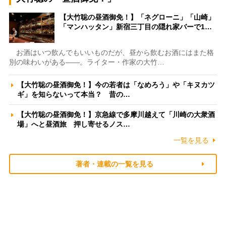
【大竹聡の昼酒御免！】「ネグローニ」「山崎」
「マンハッタン」新宿三丁目の隠れ家バーで1…
お酒はいつ飲んでもいいものだが、昼から飲むお酒にはまた格
別の味わいがある――。ライター・作家の大竹…
【大竹聡の昼酒御免！】今の若者は「なめろう」や「キヌカツ
ギ」を知らないって本当？ 昔の…
【大竹聡の昼酒御免！】京急線で多摩川越えて「川崎の大衆酒
場」へと昼酒旅 押し寄せるノス…
一覧を見る
著者・連載の一覧を見る