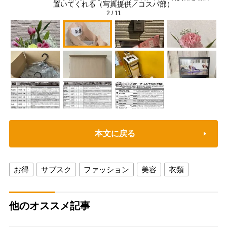
置いてくれる（写真提供／コスパ部）
2
/
11
本文に戻る
お得
サブスク
ファッション
美容
衣類
他のオススメ記事