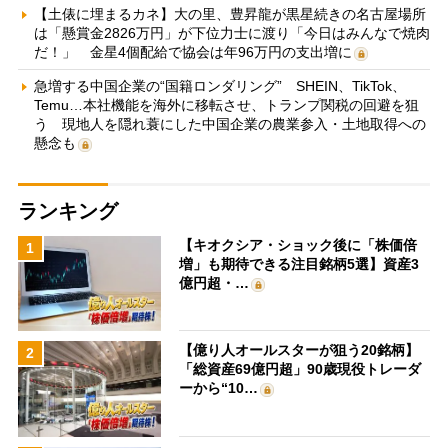
【土俵に埋まるカネ】大の里、豊昇龍が黒星続きの名古屋場所
は「懸賞金2826万円」が下位力士に渡り「今日はみんなで焼肉
だ！」 金星4個配給で協会は年96万円の支出増に
急増する中国企業の“国籍ロンダリング” SHEIN、TikTok、
Temu…本社機能を海外に移転させ、トランプ関税の回避を狙
う 現地人を隠れ蓑にした中国企業の農業参入・土地取得への
懸念も
ランキング
【キオクシア・ショック後に「株価倍
1
増」も期待できる注目銘柄5選】資産3
億円超・…
【億り人オールスターが狙う20銘柄】
2
「総資産69億円超」90歳現役トレーダ
ーから“10…