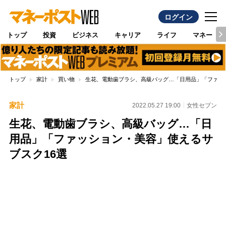
ログイン
トップ
投資
ビジネス
キャリア
ライフ
マネー
トップ
家計
買い物
生花、電動歯ブラシ、高級バッグ…「日用品」「ファッ
家計
2022.05.27 19:00
女性セブン
生花、電動歯ブラシ、高級バッグ…「日
用品」「ファッション・美容」使えるサ
ブスク16選
Loaded
:
100.00%
/
Unmute