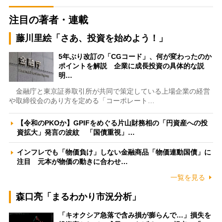
注目の著者・連載
藤川里絵「さあ、投資を始めよう！」
5年ぶり改訂の「CGコード」、何が変わったのか
ポイントを解説 企業に成長投資の具体的な説
明…
金融庁と東京証券取引所が共同で策定している上場企業の経営
や取締役会のあり方を定める「コーポレート…
【令和のPKOか】GPIFをめぐる片山財務相の「円資産への投
資拡大」発言の波紋 「国債重視」…
インフレでも「物価負け」しない金融商品「物価連動国債」に
注目 元本が物価の動きに合わせ…
一覧を見る
森口亮「まるわかり市況分析」
「キオクシア急落で含み損が膨らんで…」損失を