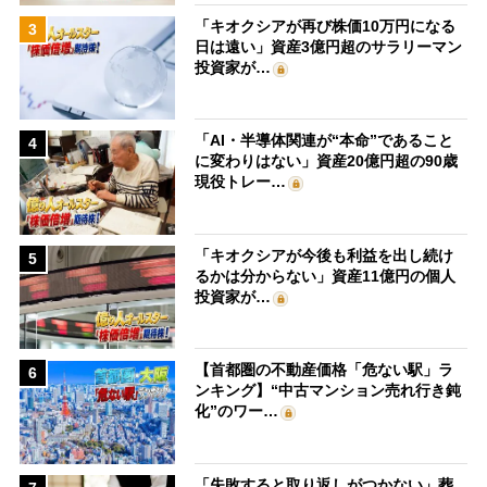
「キオクシアが再び株価10万円になる
3
日は遠い」資産3億円超のサラリーマン
投資家が…
「AI・半導体関連が“本命”であること
4
に変わりはない」資産20億円超の90歳
現役トレー…
「キオクシアが今後も利益を出し続け
5
るかは分からない」資産11億円の個人
投資家が…
【首都圏の不動産価格「危ない駅」ラ
6
ンキング】“中古マンション売れ行き鈍
化”のワー…
「失敗すると取り返しがつかない」葬