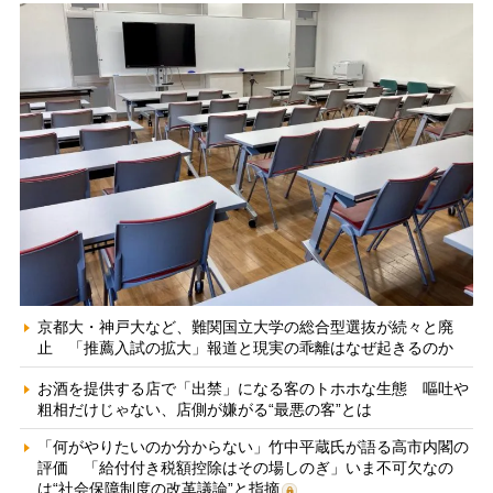
京都大・神戸大など、難関国立大学の総合型選抜が続々と廃
止 「推薦入試の拡大」報道と現実の乖離はなぜ起きるのか
お酒を提供する店で「出禁」になる客のトホホな生態 嘔吐や
粗相だけじゃない、店側が嫌がる“最悪の客”とは
「何がやりたいのか分からない」竹中平蔵氏が語る高市内閣の
評価 「給付付き税額控除はその場しのぎ」いま不可欠なの
は“社会保障制度の改革議論”と指摘