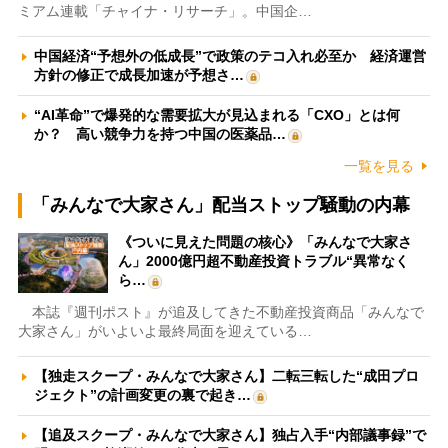
ミアム連載「チャイナ・リサーチ」。中国企…
中国経済“予想外の低成長”で政策のテコ入れ必至か 経済運営
方針の修正で成長加速が予想さ…
“AI革命”で爆発的な需要拡大が見込まれる「CXO」とは何
か？ 高い競争力を持つ中国の医薬品…
一覧を見る
「みんなで大家さん」配当ストップ騒動の内幕
《ついに見えた問題の核心》「みんなで大家さ
ん」2000億円超不動産投資トラブル“異常なく
ら…
本誌『週刊ポスト』が追及してきた不動産投資商品「みんなで
大家さん」がいよいよ最終局面を迎えている…
【独走スクープ・みんなで大家さん】二転三転した“成田プロ
ジェクト”の計画変更の裏で起き…
【追及スクープ・みんなで大家さん】独占入手“内部議事録”で