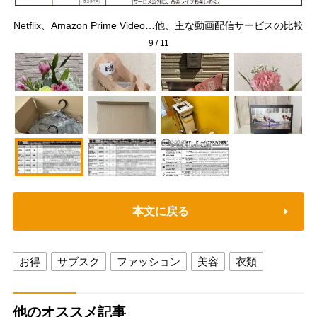
A
Netflix、Amazon Prime Video…他、主な動画配信サービスの比較
9
/
11
本文に戻る
お得
サブスク
ファッション
美容
衣類
他のオススメ記事