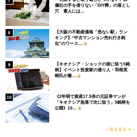
7
儀社の手を借りない「DIY葬」の落とし
穴 素人には…
【大阪の不動産価格「危ない駅」ラン
8
キング】“中古マンション売れ行き鈍
化”のワース…
【キオクシア・ショックの後に狙う5銘
9
柄】イベント投資家の億り人・羽根英
樹氏が厳…
《2年弱で資産17.5倍の元証券マンが
10
「キオクシア急落で次に狙う」5銘柄を
公開》10…
一覧を見る