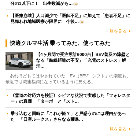
分の1以下に！ 出生数減がも…
【医療崩壊】人口減少で「医師不足」に加えて「患者不足」に
見舞われ地域医療が限界に 今後…
一覧を見る
快適クルマ生活 乗ってみた、使ってみた
【4ヶ月間で受注累計6000台】BEV普及の障壁と
なる「航続距離の不安」「充電のストレス」解
消…
あれほどもてはやされていた「EV（BEV）シフト」の潮流も、
最近では減速基調になっているように見える。…
《雪道の対応力を検証》シビアな状況で実感した「フォレスタ
ー」の真価 「ターボ」と「スト…
乗り込むと同時に「これが軽？」と戸惑うのには理由があっ
た 「日産ルークス」さらなる躍進…
一覧を見る