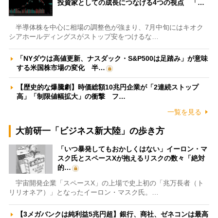
投資家としての成長につなげる4つの視点 「…
半導体株を中心に相場の調整色が強まり、7月中旬にはキオク
シアホールディングスがストップ安をつけるな…
「NYダウは高値更新、ナスダック・S&P500は足踏み」が意味
する米国株市場の変化 半…
【歴史的な爆騰劇】時価総額10兆円企業が「2連続ストップ
高」「制限値幅拡大」の衝撃 フ…
一覧を見る
大前研一「ビジネス新大陸」の歩き方
「いつ暴発してもおかしくはない」イーロン・マ
スク氏とスペースXが抱えるリスクの数々「絶対
的…
宇宙開発企業「スペースX」の上場で史上初の「兆万長者（ト
リリオネア）」となったイーロン・マスク氏。…
【3メガバンクは純利益5兆円超】銀行、商社、ゼネコンは最高