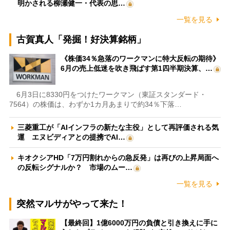
明かされる柳瀬健一・代表の思…
一覧を見る
古賀真人「発掘！好決算銘柄」
《株価34％急落のワークマンに特大反転の期待》
6月の売上低迷を吹き飛ばす第1四半期決算、…
6月3日に8330円をつけたワークマン（東証スタンダード・
7564）の株価は、わずか1カ月あまりで約34％下落…
三菱重工が「AIインフラの新たな主役」として再評価される気
運 エヌビディアとの提携でAI…
キオクシアHD「7万円割れからの急反発」は再びの上昇局面へ
の反転シグナルか？ 市場のムー…
一覧を見る
突然マルサがやって来た！
【最終回】1億6000万円の負債と引き換えに手に