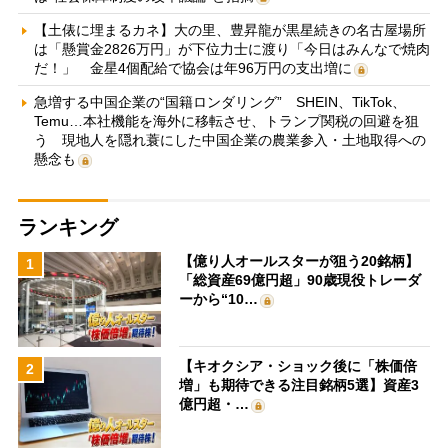
【土俵に埋まるカネ】大の里、豊昇龍が黒星続きの名古屋場所
は「懸賞金2826万円」が下位力士に渡り「今日はみんなで焼肉
だ！」 金星4個配給で協会は年96万円の支出増に
急増する中国企業の“国籍ロンダリング” SHEIN、TikTok、
Temu…本社機能を海外に移転させ、トランプ関税の回避を狙
う 現地人を隠れ蓑にした中国企業の農業参入・土地取得への
懸念も
ランキング
【億り人オールスターが狙う20銘柄】
1
「総資産69億円超」90歳現役トレーダ
ーから“10…
【キオクシア・ショック後に「株価倍
2
増」も期待できる注目銘柄5選】資産3
億円超・…