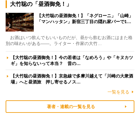
大竹聡の「昼酒御免！」
【大竹聡の昼酒御免！】「ネグローニ」「山崎」
「マンハッタン」新宿三丁目の隠れ家バーで1…
お酒はいつ飲んでもいいものだが、昼から飲むお酒にはまた格
別の味わいがある――。ライター・作家の大竹…
【大竹聡の昼酒御免！】今の若者は「なめろう」や「キヌカツ
ギ」を知らないって本当？ 昔の…
【大竹聡の昼酒御免！】京急線で多摩川越えて「川崎の大衆酒
場」へと昼酒旅 押し寄せるノス…
一覧を見る
著者・連載の一覧を見る