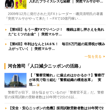
入れたプライスレスな経験 ｜ 突然マルサがや…
2009年12月に発行された元FXトレーダー・磯貝清明氏の著書
『突然マルサがやって来た！～FXで10億円稼い…
【第9回】もう一度FXでリベンジ！ 種銭は差し押さえを免れ
た”ヒミツのお金” ｜ 突然マルサ…
【第8回】年利はなんと14.6％！ 毎日5万円超の延滞税が積み
上がっていく ｜ 突然マルサ…
一覧を見る
河合雅司「人口減少ニッポンの活路」
【「警察官離れ」に歯止めはかかるか？】警察庁
が本気で取り組む「警察組織の構造改革」 実
現…
警察庁が目下、頭を悩ませているのが「警察官不足」だ。警察
官の採用試験の受験者数は10年間で2分の1以…
【安全・安心ニッポンの危機】採用試験受験者数は10年間で2