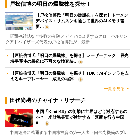
戸松信博の明日の爆騰株を探せ！
【戸松信博氏「明日の爆騰株」を探せ】トーメン
デバイス：サムスンを通じて世界のAIメモリ需
要…
新聞や雑誌など多数の金融メディアに出演するグローバルリン
クアドバイザーズ代表の戸松信博氏が、最新…
【戸松信博氏「明日の爆騰株」を探せ】レーザーテック：最先
端半導体の製造に不可欠な検査装…
【戸松信博氏「明日の爆騰株」を探せ】TDK：AIインフラを支
えるキープレーヤー 成長の再評…
一覧を見る
田代尚機のチャイナ・リサーチ
中国「Kimi K3」の衝撃に世界はどう対応するの
か？ 米財務長官が検討する「蒸留を行う中国
AI…
中国経済に精通する中国株投資の第一人者・田代尚機氏のプレ