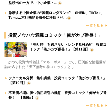
益続出の一方で、中小企業・…
急増する中国企業の“国籍ロンダリング” SHEIN、TikTok、
Temu…本社機能を海外に移転させ…
一覧を見る
投資ノウハウ満載コミック「俺がカブ番長！」
「売り時」を逃さないトレンド見極め術 投資コ
ミック「俺がカブ番長！」【第11回】
かつて投資情報雑誌「マネーポスト」にて、圧倒的な情報量が
詰め込まれた「天下無敵の株コミック」とし…
テクニカル分析・集中講義 投資コミック「俺がカブ番長！」
【第10回】
不透明相場に勝つ信用取引の極意 投資コミック「俺がカブ番
長！」【第9回】
一覧を見る