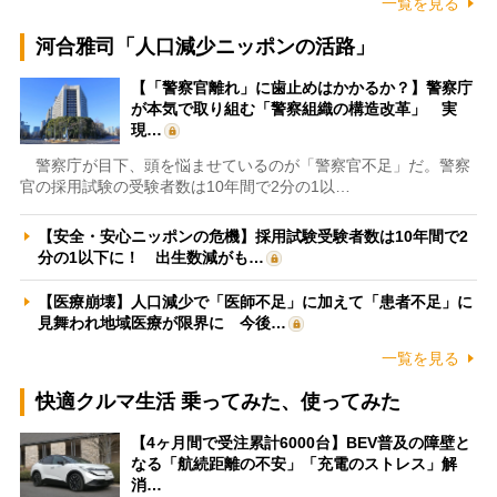
一覧を見る
河合雅司「人口減少ニッポンの活路」
【「警察官離れ」に歯止めはかかるか？】警察庁
が本気で取り組む「警察組織の構造改革」 実
現…
警察庁が目下、頭を悩ませているのが「警察官不足」だ。警察
官の採用試験の受験者数は10年間で2分の1以…
【安全・安心ニッポンの危機】採用試験受験者数は10年間で2
分の1以下に！ 出生数減がも…
【医療崩壊】人口減少で「医師不足」に加えて「患者不足」に
見舞われ地域医療が限界に 今後…
一覧を見る
快適クルマ生活 乗ってみた、使ってみた
【4ヶ月間で受注累計6000台】BEV普及の障壁と
なる「航続距離の不安」「充電のストレス」解
消…