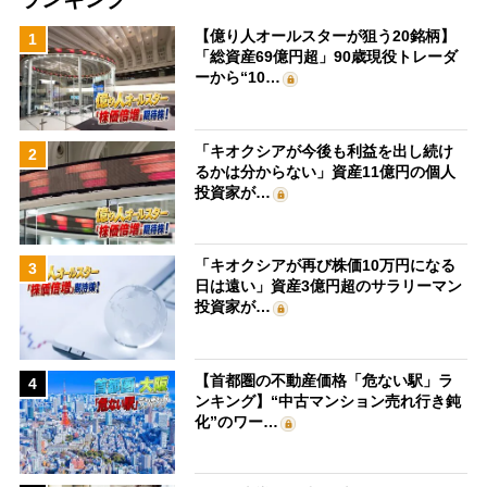
【億り人オールスターが狙う20銘柄】
1
「総資産69億円超」90歳現役トレーダ
ーから“10…
「キオクシアが今後も利益を出し続け
2
るかは分からない」資産11億円の個人
投資家が…
「キオクシアが再び株価10万円になる
3
日は遠い」資産3億円超のサラリーマン
投資家が…
【首都圏の不動産価格「危ない駅」ラ
4
ンキング】“中古マンション売れ行き鈍
化”のワー…