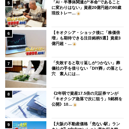
「AI・半導体関連が“本命”であること
5
に変わりはない」資産20億円超の90歳
現役トレー…
【キオクシア・ショック後に「株価倍
6
増」も期待できる注目銘柄5選】資産3
億円超・…
「失敗すると取り返しがつかない」葬
7
儀社の手を借りない「DIY葬」の落とし
穴 素人には…
《2年弱で資産17.5倍の元証券マンが
8
「キオクシア急落で次に狙う」5銘柄を
公開》10…
【大阪の不動産価格「危ない駅」ラン
9