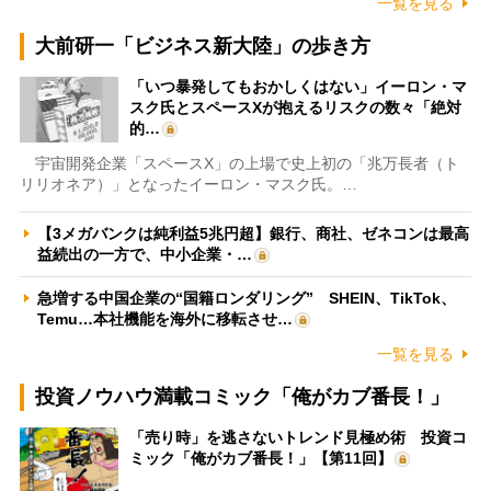
一覧を見る
大前研一「ビジネス新大陸」の歩き方
「いつ暴発してもおかしくはない」イーロン・マ
スク氏とスペースXが抱えるリスクの数々「絶対
的…
宇宙開発企業「スペースX」の上場で史上初の「兆万長者（ト
リリオネア）」となったイーロン・マスク氏。…
【3メガバンクは純利益5兆円超】銀行、商社、ゼネコンは最高
益続出の一方で、中小企業・…
急増する中国企業の“国籍ロンダリング” SHEIN、TikTok、
Temu…本社機能を海外に移転させ…
一覧を見る
投資ノウハウ満載コミック「俺がカブ番長！」
「売り時」を逃さないトレンド見極め術 投資コ
ミック「俺がカブ番長！」【第11回】