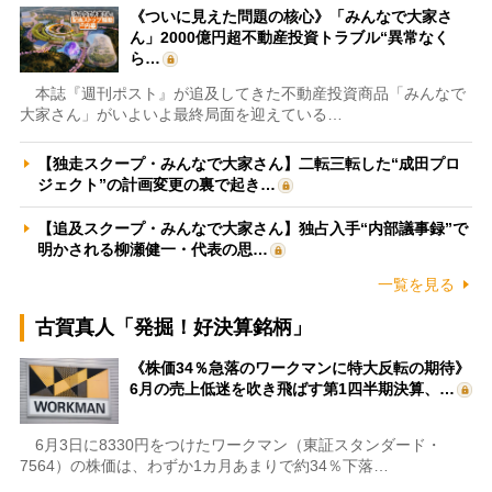
《ついに見えた問題の核心》「みんなで大家さ
ん」2000億円超不動産投資トラブル“異常なく
ら…
本誌『週刊ポスト』が追及してきた不動産投資商品「みんなで
大家さん」がいよいよ最終局面を迎えている…
【独走スクープ・みんなで大家さん】二転三転した“成田プロ
ジェクト”の計画変更の裏で起き…
【追及スクープ・みんなで大家さん】独占入手“内部議事録”で
明かされる柳瀬健一・代表の思…
一覧を見る
古賀真人「発掘！好決算銘柄」
《株価34％急落のワークマンに特大反転の期待》
6月の売上低迷を吹き飛ばす第1四半期決算、…
6月3日に8330円をつけたワークマン（東証スタンダード・
7564）の株価は、わずか1カ月あまりで約34％下落…