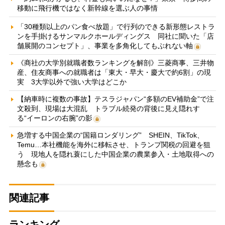
移動に飛行機ではなく新幹線を選ぶ人の事情
「30種類以上のパン食べ放題」で行列のできる新形態レストラ
ンを手掛けるサンマルクホールディングス 同社に聞いた「店
舗展開のコンセプト」、事業を多角化してもぶれない軸
《商社の大学別就職者数ランキングを解剖》三菱商事、三井物
産、住友商事への就職者は「東大・早大・慶大で約6割」の現
実 3大学以外で強い大学はどこか
【納車時に複数の事故】テスラジャパン“多額のEV補助金”で注
文殺到、現場は大混乱 トラブル続発の背後に見え隠れす
る“イーロンの右腕”の影
急増する中国企業の“国籍ロンダリング” SHEIN、TikTok、
Temu…本社機能を海外に移転させ、トランプ関税の回避を狙
う 現地人を隠れ蓑にした中国企業の農業参入・土地取得への
懸念も
関連記事
ランキング