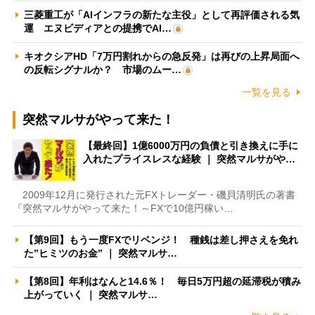
三菱重工が「AIインフラの新たな主役」として再評価される気
運 エヌビディアとの提携でAI…
キオクシアHD「7万円割れからの急反発」は再びの上昇局面へ
の反転シグナルか？ 市場のムー…
一覧を見る
突然マルサがやって来た！
【最終回】1億6000万円の負債と引き換えに手に
入れたプライスレスな経験 ｜ 突然マルサがや…
2009年12月に発行された元FXトレーダー・磯貝清明氏の著書
『突然マルサがやって来た！～FXで10億円稼い…
【第9回】もう一度FXでリベンジ！ 種銭は差し押さえを免れ
た”ヒミツのお金” ｜ 突然マルサ…
【第8回】年利はなんと14.6％！ 毎日5万円超の延滞税が積み
上がっていく ｜ 突然マルサ…