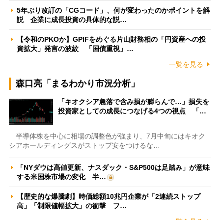
5年ぶり改訂の「CGコード」、何が変わったのかポイントを解
説 企業に成長投資の具体的な説…
【令和のPKOか】GPIFをめぐる片山財務相の「円資産への投
資拡大」発言の波紋 「国債重視」…
一覧を見る
森口亮「まるわかり市況分析」
「キオクシア急落で含み損が膨らんで…」損失を
投資家としての成長につなげる4つの視点 「…
半導体株を中心に相場の調整色が強まり、7月中旬にはキオク
シアホールディングスがストップ安をつけるな…
「NYダウは高値更新、ナスダック・S&P500は足踏み」が意味
する米国株市場の変化 半…
【歴史的な爆騰劇】時価総額10兆円企業が「2連続ストップ
高」「制限値幅拡大」の衝撃 フ…