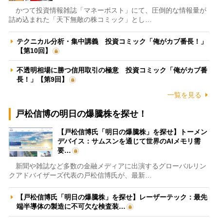
かつて投資情報雑誌「マネーポスト」にて、圧倒的な情報量が
詰め込まれた「天下無敵の株コミック」とし…
テクニカル分析・集中講義 投資コミック「俺がカブ番長！」
【第10回】
不透明相場に勝つ信用取引の極意 投資コミック「俺がカブ番
長！」【第9回】
一覧を見る
戸松信博の明日の爆騰株を探せ！
【戸松信博氏「明日の爆騰株」を探せ】トーメン
デバイス：サムスンを通じて世界のAIメモリ需
要…
新聞や雑誌など多数の金融メディアに出演するグローバルリン
クアドバイザーズ代表の戸松信博氏が、最新…
【戸松信博氏「明日の爆騰株」を探せ】レーザーテック：最先
端半導体の製造に不可欠な検査装…