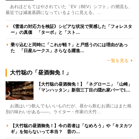
あれほどもてはやされていた「EV（BEV）シフト」の潮流も、
最近では減速基調になっているように見える。…
《雪道の対応力を検証》シビアな状況で実感した「フォレスタ
ー」の真価 「ターボ」と「スト…
乗り込むと同時に「これが軽？」と戸惑うのには理由があっ
た 「日産ルークス」さらなる躍進…
一覧を見る
大竹聡の「昼酒御免！」
【大竹聡の昼酒御免！】「ネグローニ」「山崎」
「マンハッタン」新宿三丁目の隠れ家バーで1…
お酒はいつ飲んでもいいものだが、昼から飲むお酒にはまた格
別の味わいがある――。ライター・作家の大竹…
【大竹聡の昼酒御免！】今の若者は「なめろう」や「キヌカツ
ギ」を知らないって本当？ 昔の…