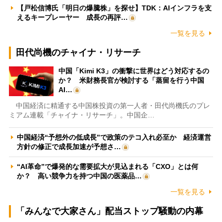
【戸松信博氏「明日の爆騰株」を探せ】TDK：AIインフラを支
えるキープレーヤー 成長の再評…
一覧を見る
田代尚機のチャイナ・リサーチ
中国「Kimi K3」の衝撃に世界はどう対応するの
か？ 米財務長官が検討する「蒸留を行う中国
AI…
中国経済に精通する中国株投資の第一人者・田代尚機氏のプレ
ミアム連載「チャイナ・リサーチ」。中国企…
中国経済“予想外の低成長”で政策のテコ入れ必至か 経済運営
方針の修正で成長加速が予想さ…
“AI革命”で爆発的な需要拡大が見込まれる「CXO」とは何
か？ 高い競争力を持つ中国の医薬品…
一覧を見る
「みんなで大家さん」配当ストップ騒動の内幕