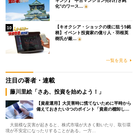
キング】“中古マンション売れ行き鈍
化”のワース…
【キオクシア・ショックの後に狙う5銘
10
柄】イベント投資家の億り人・羽根英
樹氏が厳…
一覧を見る
注目の著者・連載
藤川里絵「さあ、投資を始めよう！」
【資産運用】大災害時に慌てないために平時から
備えておきたい3つのポイント「資産の棚卸し…
大規模な災害が起きると、株式市場が大きく動いたり、取引環
境が不安定になったりすることがある。一方…