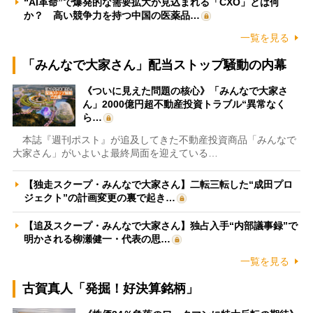
“AI革命”で爆発的な需要拡大が見込まれる「CXO」とは何
か？ 高い競争力を持つ中国の医薬品…
一覧を見る
「みんなで大家さん」配当ストップ騒動の内幕
《ついに見えた問題の核心》「みんなで大家さ
ん」2000億円超不動産投資トラブル“異常なく
ら…
本誌『週刊ポスト』が追及してきた不動産投資商品「みんなで
大家さん」がいよいよ最終局面を迎えている…
【独走スクープ・みんなで大家さん】二転三転した“成田プロ
ジェクト”の計画変更の裏で起き…
【追及スクープ・みんなで大家さん】独占入手“内部議事録”で
明かされる柳瀬健一・代表の思…
一覧を見る
古賀真人「発掘！好決算銘柄」