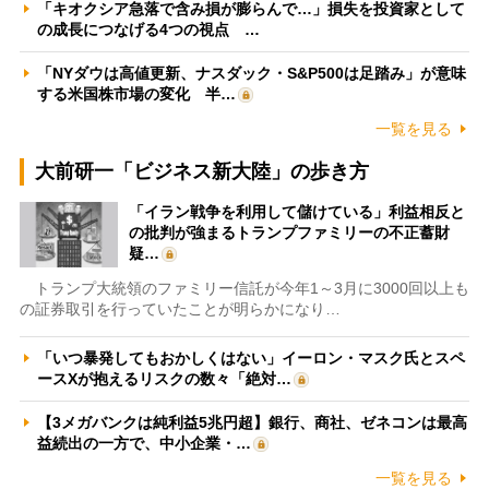
「キオクシア急落で含み損が膨らんで…」損失を投資家として
の成長につなげる4つの視点 …
「NYダウは高値更新、ナスダック・S&P500は足踏み」が意味
する米国株市場の変化 半…
一覧を見る
大前研一「ビジネス新大陸」の歩き方
「イラン戦争を利用して儲けている」利益相反と
の批判が強まるトランプファミリーの不正蓄財
疑…
トランプ大統領のファミリー信託が今年1～3月に3000回以上も
の証券取引を行っていたことが明らかになり…
「いつ暴発してもおかしくはない」イーロン・マスク氏とスペ
ースXが抱えるリスクの数々「絶対…
【3メガバンクは純利益5兆円超】銀行、商社、ゼネコンは最高
益続出の一方で、中小企業・…
一覧を見る