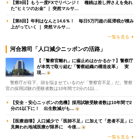
【第9回】もう一度FXでリベンジ！ 種銭は差し押さえを免れ
た”ヒミツのお金” ｜ 突然マルサ…
【第8回】年利はなんと14.6％！ 毎日5万円超の延滞税が積み
上がっていく ｜ 突然マルサ…
一覧を見る
河合雅司「人口減少ニッポンの活路」
【「警察官離れ」に歯止めはかかるか？】警察庁
が本気で取り組む「警察組織の構造改革」 実
現…
警察庁が目下、頭を悩ませているのが「警察官不足」だ。警察
官の採用試験の受験者数は10年間で2分の1以…
【安全・安心ニッポンの危機】採用試験受験者数は10年間で2
分の1以下に！ 出生数減がも…
【医療崩壊】人口減少で「医師不足」に加えて「患者不足」に
見舞われ地域医療が限界に 今後…
一覧を見る