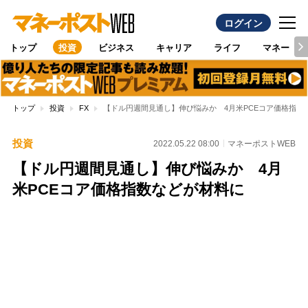
ログイン
トップ
投資
ビジネス
キャリア
ライフ
マネー
トップ
投資
FX
【ドル円週間見通し】伸び悩みか 4月米PCEコア価格指数
投資
2022.05.22 08:00
マネーポストWEB
【ドル円週間見通し】伸び悩みか 4月
米PCEコア価格指数などが材料に
Loaded
:
89.01%
/
Unmute