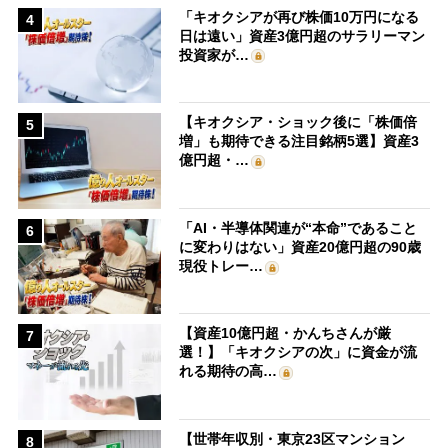
「キオクシアが再び株価10万円になる
4
日は遠い」資産3億円超のサラリーマン
投資家が…
【キオクシア・ショック後に「株価倍
5
増」も期待できる注目銘柄5選】資産3
億円超・…
「AI・半導体関連が“本命”であること
6
に変わりはない」資産20億円超の90歳
現役トレー…
【資産10億円超・かんちさんが厳
7
選！】「キオクシアの次」に資金が流
れる期待の高…
【世帯年収別・東京23区マンション
8