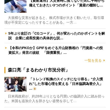
【資産運用】大災害時に慌てないために平時から
備えておきたい3つのポイント「資産の棚卸し…
大規模な災害が起きると、株式市場が大きく動いたり、取引環
境が不安定になったりすることがある。一方…
5年ぶり改訂の「CGコード」、何が変わったのかポイントを解
説 企業に成長投資の具体的な説…
【令和のPKOか】GPIFをめぐる片山財務相の「円資産への投
資拡大」発言の波紋 「国債重視」…
一覧を見る
森口亮「まるわかり市況分析」
「トレンド転換のスイッチになり得る」“介入慣
れ”した市場心理を変える「日米協調為替介入」
…
日米両政府が、約28年ぶりとなる円買いの協調介入に踏み切っ
た。米国も追加介入を辞さない姿勢を示して…