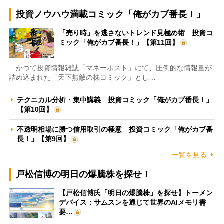
投資ノウハウ満載コミック「俺がカブ番長！」
「売り時」を逃さないトレンド見極め術 投資コ
ミック「俺がカブ番長！」【第11回】
かつて投資情報雑誌「マネーポスト」にて、圧倒的な情報量が
詰め込まれた「天下無敵の株コミック」とし…
テクニカル分析・集中講義 投資コミック「俺がカブ番長！」
【第10回】
不透明相場に勝つ信用取引の極意 投資コミック「俺がカブ番
長！」【第9回】
一覧を見る
戸松信博の明日の爆騰株を探せ！
【戸松信博氏「明日の爆騰株」を探せ】トーメン
デバイス：サムスンを通じて世界のAIメモリ需
要…