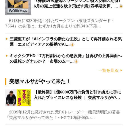
《株価34％急落のワークマンに特大反転の期待》
6月の売上低迷を吹き飛ばす第1四半期決算、…
6月3日に8330円をつけたワークマン（東証スタンダード・
7564）の株価は、わずか1カ月あまりで約34％下落…
三菱重工が「AIインフラの新たな主役」として再評価される気
運 エヌビディアとの提携でAI…
キオクシアHD「7万円割れからの急反発」は再びの上昇局面へ
の反転シグナルか？ 市場のムー…
一覧を見る
突然マルサがやって来た！
【最終回】1億6000万円の負債と引き換えに手に
入れたプライスレスな経験 ｜ 突然マルサがや…
2009年12月に発行された元FXトレーダー・磯貝清明氏の著書
『突然マルサがやって来た！～FXで10億円稼い…