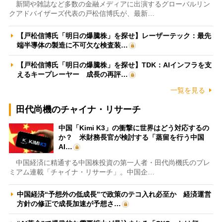
新聞や雑誌など多数の金融メディアに出演するグローバルリン
クアドバイザーズ代表の戸松信博氏が、最新…
【戸松信博氏「明日の爆騰株」を探せ】レーザーテック：最先
端半導体の製造に不可欠な検査装…
【戸松信博氏「明日の爆騰株」を探せ】TDK：AIインフラを支
えるキープレーヤー 成長の再評…
一覧を見る
田代尚機のチャイナ・リサーチ
中国「Kimi K3」の衝撃に世界はどう対応するの
か？ 米財務長官が検討する「蒸留を行う中国
AI…
中国経済に精通する中国株投資の第一人者・田代尚機氏のプレ
ミアム連載「チャイナ・リサーチ」。中国企…
中国経済“予想外の低成長”で政策のテコ入れ必至か 経済運営
方針の修正で成長加速が予想さ…