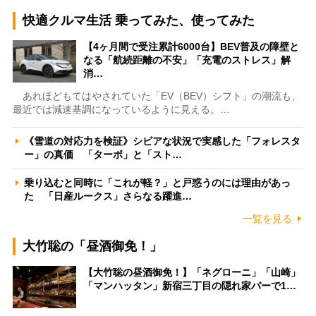
快適クルマ生活 乗ってみた、使ってみた
【4ヶ月間で受注累計6000台】BEV普及の障壁と
なる「航続距離の不安」「充電のストレス」解
消…
あれほどもてはやされていた「EV（BEV）シフト」の潮流も、
最近では減速基調になっているように見える。…
《雪道の対応力を検証》シビアな状況で実感した「フォレスタ
ー」の真価 「ターボ」と「スト…
乗り込むと同時に「これが軽？」と戸惑うのには理由があっ
た 「日産ルークス」さらなる躍進…
一覧を見る
大竹聡の「昼酒御免！」
【大竹聡の昼酒御免！】「ネグローニ」「山崎」
「マンハッタン」新宿三丁目の隠れ家バーで1…