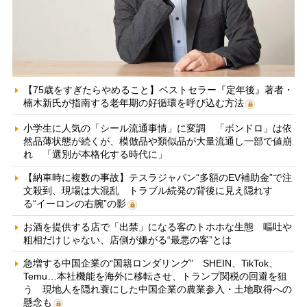
【75歳をすぎたらやめること】ベストセラー『定年後』著者・
楠木新氏が指南する老年期の好循環を呼び込む方法
小学生に人気の「シール流通事情」に変調 「ボンドロ」は依
然品薄状態が続くが、模倣品や類似品が大量流通し一部で値崩
れ 「選別が本格化する時代に」
【納車時に複数の事故】テスラジャパン“多額のEV補助金”で注
文殺到、現場は大混乱 トラブル続発の背後に見え隠れす
る“イーロンの右腕”の影
お酒を提供する店で「出禁」になる客のトホホな生態 嘔吐や
粗相だけじゃない、店側が嫌がる“最悪の客”とは
急増する中国企業の“国籍ロンダリング” SHEIN、TikTok、
Temu…本社機能を海外に移転させ、トランプ関税の回避を狙
う 現地人を隠れ蓑にした中国企業の農業参入・土地取得への
懸念も