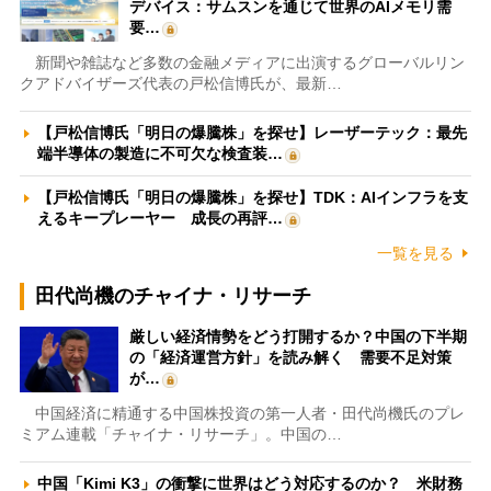
デバイス：サムスンを通じて世界のAIメモリ需
要…
新聞や雑誌など多数の金融メディアに出演するグローバルリン
クアドバイザーズ代表の戸松信博氏が、最新…
【戸松信博氏「明日の爆騰株」を探せ】レーザーテック：最先
端半導体の製造に不可欠な検査装…
【戸松信博氏「明日の爆騰株」を探せ】TDK：AIインフラを支
えるキープレーヤー 成長の再評…
一覧を見る
田代尚機のチャイナ・リサーチ
厳しい経済情勢をどう打開するか？中国の下半期
の「経済運営方針」を読み解く 需要不足対策
が…
中国経済に精通する中国株投資の第一人者・田代尚機氏のプレ
ミアム連載「チャイナ・リサーチ」。中国の…
中国「Kimi K3」の衝撃に世界はどう対応するのか？ 米財務