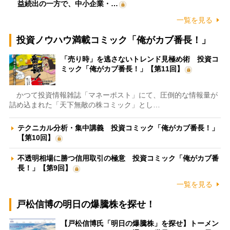
益続出の一方で、中小企業・…
一覧を見る
投資ノウハウ満載コミック「俺がカブ番長！」
「売り時」を逃さないトレンド見極め術 投資コ
ミック「俺がカブ番長！」【第11回】
かつて投資情報雑誌「マネーポスト」にて、圧倒的な情報量が
詰め込まれた「天下無敵の株コミック」とし…
テクニカル分析・集中講義 投資コミック「俺がカブ番長！」
【第10回】
不透明相場に勝つ信用取引の極意 投資コミック「俺がカブ番
長！」【第9回】
一覧を見る
戸松信博の明日の爆騰株を探せ！
【戸松信博氏「明日の爆騰株」を探せ】トーメン