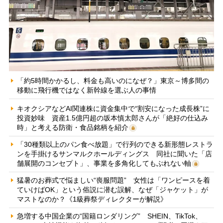
「約5時間かかるし、料金も高いのになぜ？」東京～博多間の
移動に飛行機ではなく新幹線を選ぶ人の事情
キオクシアなどAI関連株に資金集中で“割安になった成長株”に
投資妙味 資産1.5億円超の坂本慎太郎さんが「絶好の仕込み
時」と考える防衛・食品銘柄を紹介
「30種類以上のパン食べ放題」で行列のできる新形態レストラ
ンを手掛けるサンマルクホールディングス 同社に聞いた「店
舗展開のコンセプト」、事業を多角化してもぶれない軸
猛暑のお葬式で悩ましい“喪服問題” 女性は「ワンピースを着
ていけばOK」という俗説に潜む誤解、なぜ「ジャケット」が
マストなのか？《1級葬祭ディレクターが解説》
急増する中国企業の“国籍ロンダリング” SHEIN、TikTok、