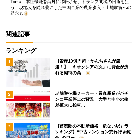
Temu…本社機能を海外に移転させ、トランプ関税の回避を狙
う 現地人を隠れ蓑にした中国企業の農業参入・土地取得への
懸念も
関連記事
ランキング
【資産10億円超・かんちさんが厳
1
選！】「キオクシアの次」に資金が流
れる期待の高…
老舗遊技機メーカー・豊丸産業がパチ
2
ンコ事業停止の背景 大手と中小の格
差拡大に拍車…
【首都圏の不動産価格「危ない駅」ラ
3
ンキング】“中古マンション売れ行き鈍
化”のワー…