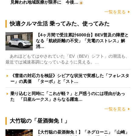
見舞われ地域医療が限界に 今後…
一覧を見る
快適クルマ生活 乗ってみた、使ってみた
【4ヶ月間で受注累計6000台】BEV普及の障壁と
なる「航続距離の不安」「充電のストレス」解
消…
あれほどもてはやされていた「EV（BEV）シフト」の潮流も、
最近では減速基調になっているように見える。…
《雪道の対応力を検証》シビアな状況で実感した「フォレスタ
ー」の真価 「ターボ」と「スト…
乗り込むと同時に「これが軽？」と戸惑うのには理由があっ
た 「日産ルークス」さらなる躍進…
一覧を見る
大竹聡の「昼酒御免！」
【大竹聡の昼酒御免！】「ネグローニ」「山崎」