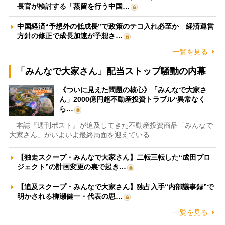
長官が検討する「蒸留を行う中国…
中国経済“予想外の低成長”で政策のテコ入れ必至か 経済運営
方針の修正で成長加速が予想さ…
一覧を見る
「みんなで大家さん」配当ストップ騒動の内幕
《ついに見えた問題の核心》「みんなで大家さ
ん」2000億円超不動産投資トラブル“異常なく
ら…
本誌『週刊ポスト』が追及してきた不動産投資商品「みんなで
大家さん」がいよいよ最終局面を迎えている…
【独走スクープ・みんなで大家さん】二転三転した“成田プロ
ジェクト”の計画変更の裏で起き…
【追及スクープ・みんなで大家さん】独占入手“内部議事録”で
明かされる柳瀬健一・代表の思…
一覧を見る