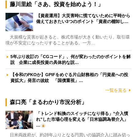
藤川里絵「さあ、投資を始めよう！」
【資産運用】大災害時に慌てないために平時から
備えておきたい3つのポイント「資産の棚卸し…
大規模な災害が起きると、株式市場が大きく動いたり、取引環
境が不安定になったりすることがある。一方…
5年ぶり改訂の「CGコード」、何が変わったのかポイントを解
説 企業に成長投資の具体的な説…
【令和のPKOか】GPIFをめぐる片山財務相の「円資産への投
資拡大」発言の波紋 「国債重視」…
一覧を見る
森口亮「まるわかり市況分析」
「トレンド転換のスイッチになり得る」“介入慣
れ”した市場心理を変える「日米協調為替介入」
…
日米両政府が、約28年ぶりとなる円買いの協調介入に踏み切っ