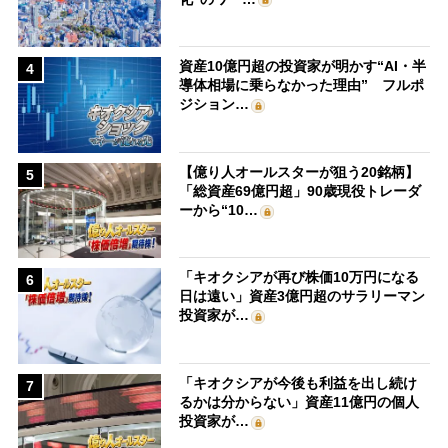
資産10億円超の投資家が明かす“AI・半
4
導体相場に乗らなかった理由” フルポ
ジション…
【億り人オールスターが狙う20銘柄】
5
「総資産69億円超」90歳現役トレーダ
ーから“10…
「キオクシアが再び株価10万円になる
6
日は遠い」資産3億円超のサラリーマン
投資家が…
「キオクシアが今後も利益を出し続け
7
るかは分からない」資産11億円の個人
投資家が…