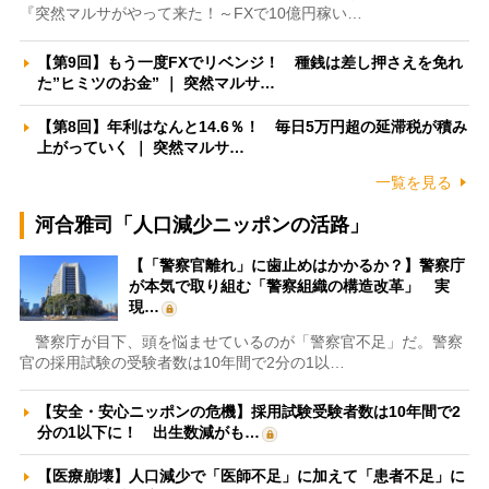
『突然マルサがやって来た！～FXで10億円稼い…
【第9回】もう一度FXでリベンジ！ 種銭は差し押さえを免れ
た”ヒミツのお金” ｜ 突然マルサ…
【第8回】年利はなんと14.6％！ 毎日5万円超の延滞税が積み
上がっていく ｜ 突然マルサ…
一覧を見る
河合雅司「人口減少ニッポンの活路」
【「警察官離れ」に歯止めはかかるか？】警察庁
が本気で取り組む「警察組織の構造改革」 実
現…
警察庁が目下、頭を悩ませているのが「警察官不足」だ。警察
官の採用試験の受験者数は10年間で2分の1以…
【安全・安心ニッポンの危機】採用試験受験者数は10年間で2
分の1以下に！ 出生数減がも…
【医療崩壊】人口減少で「医師不足」に加えて「患者不足」に