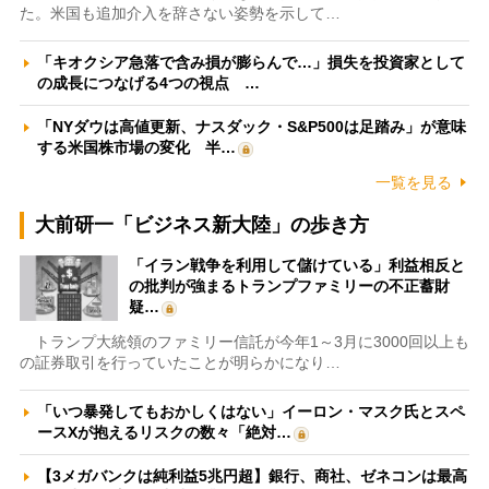
た。米国も追加介入を辞さない姿勢を示して…
「キオクシア急落で含み損が膨らんで…」損失を投資家として
の成長につなげる4つの視点 …
「NYダウは高値更新、ナスダック・S&P500は足踏み」が意味
する米国株市場の変化 半…
一覧を見る
大前研一「ビジネス新大陸」の歩き方
「イラン戦争を利用して儲けている」利益相反と
の批判が強まるトランプファミリーの不正蓄財
疑…
トランプ大統領のファミリー信託が今年1～3月に3000回以上も
の証券取引を行っていたことが明らかになり…
「いつ暴発してもおかしくはない」イーロン・マスク氏とスペ
ースXが抱えるリスクの数々「絶対…
【3メガバンクは純利益5兆円超】銀行、商社、ゼネコンは最高