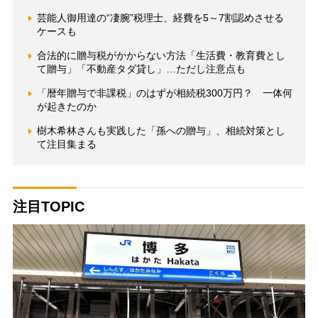
芸能人御用達の“凄腕”税理士、経費を5～7割認めさせる
ケースも
合法的に贈与税がかからない方法「生活費・教育費とし
て贈与」「不動産タダ貸し」…ただし注意点も
「暦年贈与で非課税」のはずが相続税300万円？ 一体何
が起きたのか
樹木希林さんも実践した「孫への贈与」、相続対策とし
て注目集まる
注目TOPIC