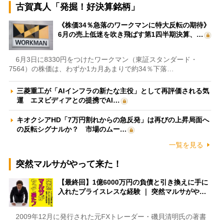
古賀真人「発掘！好決算銘柄」
《株価34％急落のワークマンに特大反転の期待》
6月の売上低迷を吹き飛ばす第1四半期決算、…
6月3日に8330円をつけたワークマン（東証スタンダード・
7564）の株価は、わずか1カ月あまりで約34％下落…
三菱重工が「AIインフラの新たな主役」として再評価される気
運 エヌビディアとの提携でAI…
キオクシアHD「7万円割れからの急反発」は再びの上昇局面へ
の反転シグナルか？ 市場のムー…
一覧を見る
突然マルサがやって来た！
【最終回】1億6000万円の負債と引き換えに手に
入れたプライスレスな経験 ｜ 突然マルサがや…
2009年12月に発行された元FXトレーダー・磯貝清明氏の著書