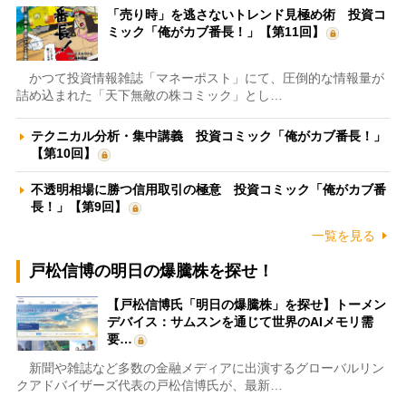
「売り時」を逃さないトレンド見極め術 投資コ
ミック「俺がカブ番長！」【第11回】
かつて投資情報雑誌「マネーポスト」にて、圧倒的な情報量が
詰め込まれた「天下無敵の株コミック」とし…
テクニカル分析・集中講義 投資コミック「俺がカブ番長！」
【第10回】
不透明相場に勝つ信用取引の極意 投資コミック「俺がカブ番
長！」【第9回】
一覧を見る
戸松信博の明日の爆騰株を探せ！
【戸松信博氏「明日の爆騰株」を探せ】トーメン
デバイス：サムスンを通じて世界のAIメモリ需
要…
新聞や雑誌など多数の金融メディアに出演するグローバルリン
クアドバイザーズ代表の戸松信博氏が、最新…