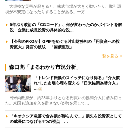
大規模な災害が起きると、株式市場が大きく動いたり、取引環
境が不安定になったりすることがある。一方…
5年ぶり改訂の「CGコード」、何が変わったのかポイントを解
説 企業に成長投資の具体的な説…
【令和のPKOか】GPIFをめぐる片山財務相の「円資産への投
資拡大」発言の波紋 「国債重視」…
一覧を見る
森口亮「まるわかり市況分析」
「トレンド転換のスイッチになり得る」“介入慣
れ”した市場心理を変える「日米協調為替介入」
…
日米両政府が、約28年ぶりとなる円買いの協調介入に踏み切っ
た。米国も追加介入を辞さない姿勢を示して…
「キオクシア急落で含み損が膨らんで…」損失を投資家として
の成長につなげる4つの視点 …