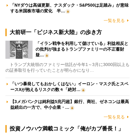
「NYダウは高値更新、ナスダック・S&P500は足踏み」が意味
する米国株市場の変化 半…
一覧を見る
大前研一「ビジネス新大陸」の歩き方
「イラン戦争を利用して儲けている」利益相反と
の批判が強まるトランプファミリーの不正蓄財
疑…
トランプ大統領のファミリー信託が今年1～3月に3000回以上も
の証券取引を行っていたことが明らかになり…
「いつ暴発してもおかしくはない」イーロン・マスク氏とスペ
ースXが抱えるリスクの数々「絶対…
【3メガバンクは純利益5兆円超】銀行、商社、ゼネコンは最高
益続出の一方で、中小企業・…
一覧を見る
投資ノウハウ満載コミック「俺がカブ番長！」