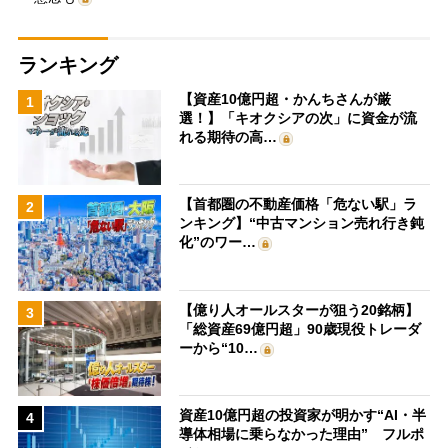
ランキング
【資産10億円超・かんちさんが厳
1
選！】「キオクシアの次」に資金が流
れる期待の高…
【首都圏の不動産価格「危ない駅」ラ
2
ンキング】“中古マンション売れ行き鈍
化”のワー…
【億り人オールスターが狙う20銘柄】
3
「総資産69億円超」90歳現役トレーダ
ーから“10…
資産10億円超の投資家が明かす“AI・半
4
導体相場に乗らなかった理由” フルポ