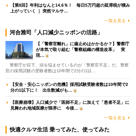
【第8回】年利はなんと14.6％！ 毎日5万円超の延滞税が積み
上がっていく ｜ 突然マルサ…
一覧を見る
河合雅司「人口減少ニッポンの活路」
【「警察官離れ」に歯止めはかかるか？】警察庁
が本気で取り組む「警察組織の構造改革」 実
現…
警察庁が目下、頭を悩ませているのが「警察官不足」だ。警察
官の採用試験の受験者数は10年間で2分の1以…
【安全・安心ニッポンの危機】採用試験受験者数は10年間で2
分の1以下に！ 出生数減がも…
【医療崩壊】人口減少で「医師不足」に加えて「患者不足」に
見舞われ地域医療が限界に 今後…
一覧を見る
快適クルマ生活 乗ってみた、使ってみた