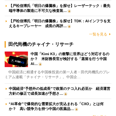
【戸松信博氏「明日の爆騰株」を探せ】レーザーテック：最先
端半導体の製造に不可欠な検査装…
【戸松信博氏「明日の爆騰株」を探せ】TDK：AIインフラを支
えるキープレーヤー 成長の再評…
一覧を見る
田代尚機のチャイナ・リサーチ
中国「Kimi K3」の衝撃に世界はどう対応するの
か？ 米財務長官が検討する「蒸留を行う中国
AI…
中国経済に精通する中国株投資の第一人者・田代尚機氏のプレ
ミアム連載「チャイナ・リサーチ」。中国企…
中国経済“予想外の低成長”で政策のテコ入れ必至か 経済運営
方針の修正で成長加速が予想さ…
“AI革命”で爆発的な需要拡大が見込まれる「CXO」とは何
か？ 高い競争力を持つ中国の医薬品…