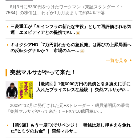
6月3日に8330円をつけたワークマン（東証スタンダード・
7564）の株価は、わずか1カ月あまりで約34％下落…
三菱重工が「AIインフラの新たな主役」として再評価される気
運 エヌビディアとの提携でAI…
キオクシアHD「7万円割れからの急反発」は再びの上昇局面へ
の反転シグナルか？ 市場のムー…
一覧を見る
突然マルサがやって来た！
【最終回】1億6000万円の負債と引き換えに手に
入れたプライスレスな経験 ｜ 突然マルサがや…
2009年12月に発行された元FXトレーダー・磯貝清明氏の著書
『突然マルサがやって来た！～FXで10億円稼い…
【第9回】もう一度FXでリベンジ！ 種銭は差し押さえを免れ
た”ヒミツのお金” ｜ 突然マルサ…