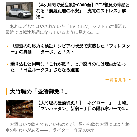
【4ヶ月間で受注累計6000台】BEV普及の障壁と
なる「航続距離の不安」「充電のストレス」解
消…
あれほどもてはやされていた「EV（BEV）シフト」の潮流も、
最近では減速基調になっているように見える。…
《雪道の対応力を検証》シビアな状況で実感した「フォレスタ
ー」の真価 「ターボ」と「スト…
乗り込むと同時に「これが軽？」と戸惑うのには理由があっ
た 「日産ルークス」さらなる躍進…
一覧を見る
大竹聡の「昼酒御免！」
【大竹聡の昼酒御免！】「ネグローニ」「山崎」
「マンハッタン」新宿三丁目の隠れ家バーで1…
お酒はいつ飲んでもいいものだが、昼から飲むお酒にはまた格
別の味わいがある――。ライター・作家の大竹…