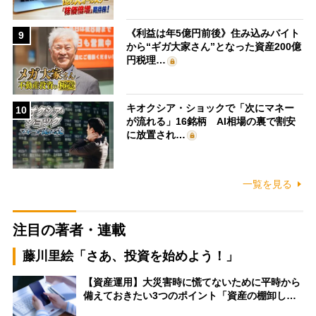
《利益は年5億円前後》住み込みバイト
9
から“ギガ大家さん”となった資産200億
円税理…
キオクシア・ショックで「次にマネー
10
が流れる」16銘柄 AI相場の裏で割安
に放置され…
一覧を見る
注目の著者・連載
藤川里絵「さあ、投資を始めよう！」
【資産運用】大災害時に慌てないために平時から
備えておきたい3つのポイント「資産の棚卸し…