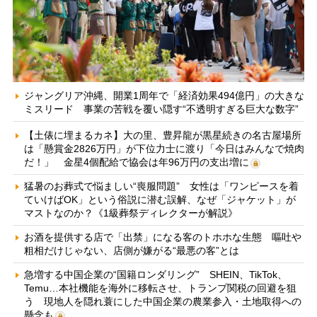
ジャングリア沖縄、開業1周年で「経済効果494億円」の大きな
ミスリード 事業の苦戦を覆い隠す“不透明すぎる巨大な数字”
【土俵に埋まるカネ】大の里、豊昇龍が黒星続きの名古屋場所
は「懸賞金2826万円」が下位力士に渡り「今日はみんなで焼肉
だ！」 金星4個配給で協会は年96万円の支出増に
猛暑のお葬式で悩ましい“喪服問題” 女性は「ワンピースを着
ていけばOK」という俗説に潜む誤解、なぜ「ジャケット」が
マストなのか？《1級葬祭ディレクターが解説》
お酒を提供する店で「出禁」になる客のトホホな生態 嘔吐や
粗相だけじゃない、店側が嫌がる“最悪の客”とは
急増する中国企業の“国籍ロンダリング” SHEIN、TikTok、
Temu…本社機能を海外に移転させ、トランプ関税の回避を狙
う 現地人を隠れ蓑にした中国企業の農業参入・土地取得への
懸念も