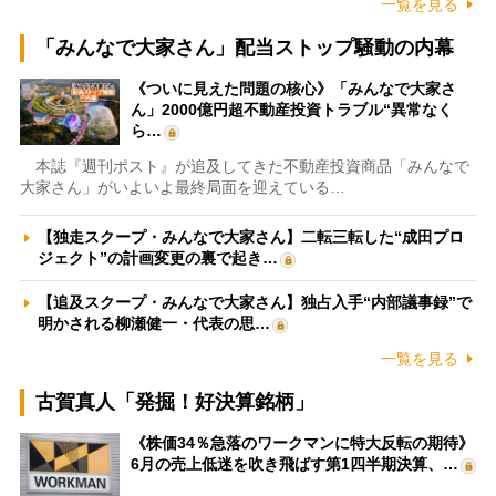
一覧を見る
「みんなで大家さん」配当ストップ騒動の内幕
《ついに見えた問題の核心》「みんなで大家さ
ん」2000億円超不動産投資トラブル“異常なく
ら…
本誌『週刊ポスト』が追及してきた不動産投資商品「みんなで
大家さん」がいよいよ最終局面を迎えている…
【独走スクープ・みんなで大家さん】二転三転した“成田プロ
ジェクト”の計画変更の裏で起き…
【追及スクープ・みんなで大家さん】独占入手“内部議事録”で
明かされる柳瀬健一・代表の思…
一覧を見る
古賀真人「発掘！好決算銘柄」
《株価34％急落のワークマンに特大反転の期待》
6月の売上低迷を吹き飛ばす第1四半期決算、…