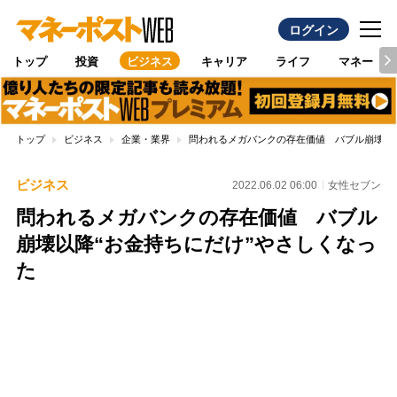
ログイン
トップ
投資
ビジネス
キャリア
ライフ
マネー
トップ
ビジネス
企業・業界
問われるメガバンクの存在価値 バブル崩壊以降
ビジネス
2022.06.02 06:00
女性セブン
問われるメガバンクの存在価値 バブル
崩壊以降“お金持ちにだけ”やさしくなっ
た
Loaded
:
100.00%
/
Unmute