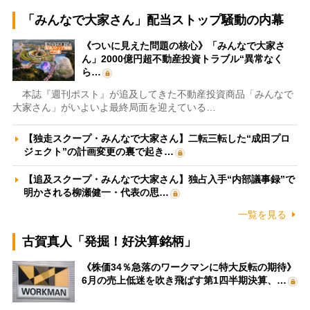
「みんなで大家さん」配当ストップ騒動の内幕
《ついに見えた問題の核心》「みんなで大家さ
ん」2000億円超不動産投資トラブル“異常なく
ら…
本誌『週刊ポスト』が追及してきた不動産投資商品「みんなで
大家さん」がいよいよ最終局面を迎えている…
【独走スクープ・みんなで大家さん】二転三転した“成田プロ
ジェクト”の計画変更の裏で起き…
【追及スクープ・みんなで大家さん】独占入手“内部議事録”で
明かされる柳瀬健一・代表の思…
一覧を見る
古賀真人「発掘！好決算銘柄」
《株価34％急落のワークマンに特大反転の期待》
6月の売上低迷を吹き飛ばす第1四半期決算、…