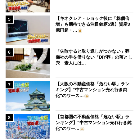
【キオクシア・ショック後に「株価倍
5
増」も期待できる注目銘柄5選】資産3
億円超・…
「失敗すると取り返しがつかない」葬
6
儀社の手を借りない「DIY葬」の落とし
穴 素人には…
【大阪の不動産価格「危ない駅」ラン
7
キング】“中古マンション売れ行き鈍
化”のワース…
【首都圏の不動産価格「危ない駅」ラ
8
ンキング】“中古マンション売れ行き鈍
化”のワー…