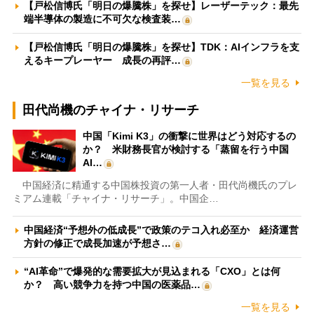
【戸松信博氏「明日の爆騰株」を探せ】レーザーテック：最先
端半導体の製造に不可欠な検査装…
【戸松信博氏「明日の爆騰株」を探せ】TDK：AIインフラを支
えるキープレーヤー 成長の再評…
一覧を見る
田代尚機のチャイナ・リサーチ
中国「Kimi K3」の衝撃に世界はどう対応するの
か？ 米財務長官が検討する「蒸留を行う中国
AI…
中国経済に精通する中国株投資の第一人者・田代尚機氏のプレ
ミアム連載「チャイナ・リサーチ」。中国企…
中国経済“予想外の低成長”で政策のテコ入れ必至か 経済運営
方針の修正で成長加速が予想さ…
“AI革命”で爆発的な需要拡大が見込まれる「CXO」とは何
か？ 高い競争力を持つ中国の医薬品…
一覧を見る