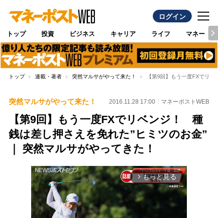
ログイン
トップ
投資
ビジネス
キャリア
ライフ
マネー
トップ
連載・著者
突然マルサがやって来た！
【第9回】もう一度FXでリベ
突然マルサがやって来た！
2016.11.28 17:00
マネーポストWEB
【第9回】もう一度FXでリベンジ！ 種
銭は差し押さえを免れた”ヒミツのお金”
｜ 突然マルサがやってきた！
もっと見る
arrow_forward_ios