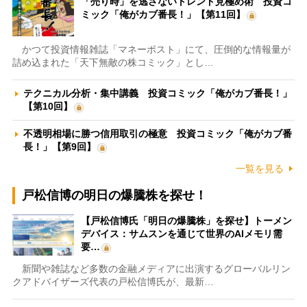
「売り時」を逃さないトレンド見極め術 投資コ
ミック「俺がカブ番長！」【第11回】
かつて投資情報雑誌「マネーポスト」にて、圧倒的な情報量が
詰め込まれた「天下無敵の株コミック」とし…
テクニカル分析・集中講義 投資コミック「俺がカブ番長！」
【第10回】
不透明相場に勝つ信用取引の極意 投資コミック「俺がカブ番
長！」【第9回】
一覧を見る
戸松信博の明日の爆騰株を探せ！
【戸松信博氏「明日の爆騰株」を探せ】トーメン
デバイス：サムスンを通じて世界のAIメモリ需
要…
新聞や雑誌など多数の金融メディアに出演するグローバルリン
クアドバイザーズ代表の戸松信博氏が、最新…