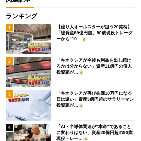
ランキング
【億り人オールスターが狙う20銘柄】
1
「総資産69億円超」90歳現役トレーダ
ーから“10…
「キオクシアが今後も利益を出し続け
2
るかは分からない」資産11億円の個人
投資家が…
「キオクシアが再び株価10万円になる
3
日は遠い」資産3億円超のサラリーマン
投資家が…
「AI・半導体関連が“本命”であること
4
に変わりはない」資産20億円超の90歳
現役トレー…