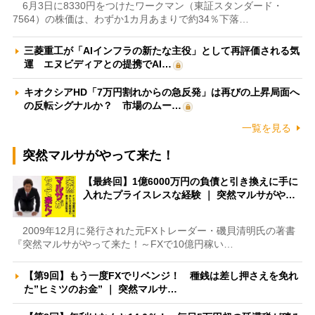
6月3日に8330円をつけたワークマン（東証スタンダード・
7564）の株価は、わずか1カ月あまりで約34％下落…
三菱重工が「AIインフラの新たな主役」として再評価される気
運 エヌビディアとの提携でAI…
キオクシアHD「7万円割れからの急反発」は再びの上昇局面へ
の反転シグナルか？ 市場のムー…
一覧を見る
突然マルサがやって来た！
【最終回】1億6000万円の負債と引き換えに手に
入れたプライスレスな経験 ｜ 突然マルサがや…
2009年12月に発行された元FXトレーダー・磯貝清明氏の著書
『突然マルサがやって来た！～FXで10億円稼い…
【第9回】もう一度FXでリベンジ！ 種銭は差し押さえを免れ
た”ヒミツのお金” ｜ 突然マルサ…