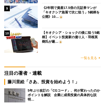
《2年弱で資産17.5倍の元証券マンが
9
「キオクシア急落で次に狙う」5銘柄を
公開》10…
【キオクシア・ショックの後に狙う5銘
10
柄】イベント投資家の億り人・羽根英
樹氏が厳…
一覧を見る
注目の著者・連載
藤川里絵「さあ、投資を始めよう！」
5年ぶり改訂の「CGコード」、何が変わったのか
ポイントを解説 企業に成長投資の具体的な説
明…