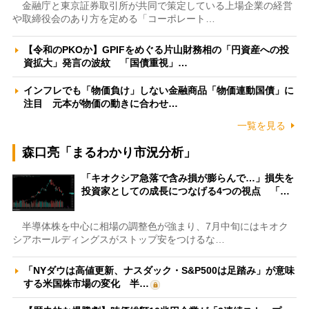
金融庁と東京証券取引所が共同で策定している上場企業の経営
や取締役会のあり方を定める「コーポレート…
【令和のPKOか】GPIFをめぐる片山財務相の「円資産への投
資拡大」発言の波紋 「国債重視」…
インフレでも「物価負け」しない金融商品「物価連動国債」に
注目 元本が物価の動きに合わせ…
一覧を見る
森口亮「まるわかり市況分析」
「キオクシア急落で含み損が膨らんで…」損失を
投資家としての成長につなげる4つの視点 「…
半導体株を中心に相場の調整色が強まり、7月中旬にはキオク
シアホールディングスがストップ安をつけるな…
「NYダウは高値更新、ナスダック・S&P500は足踏み」が意味
する米国株市場の変化 半…