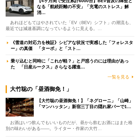
【4ヶ月間で受注累計6000台】BEV普及の障壁と
なる「航続距離の不安」「充電のストレス」解
消…
あれほどもてはやされていた「EV（BEV）シフト」の潮流も、
最近では減速基調になっているように見える。…
《雪道の対応力を検証》シビアな状況で実感した「フォレスタ
ー」の真価 「ターボ」と「スト…
乗り込むと同時に「これが軽？」と戸惑うのには理由があっ
た 「日産ルークス」さらなる躍進…
一覧を見る
大竹聡の「昼酒御免！」
【大竹聡の昼酒御免！】「ネグローニ」「山崎」
「マンハッタン」新宿三丁目の隠れ家バーで1…
お酒はいつ飲んでもいいものだが、昼から飲むお酒にはまた格
別の味わいがある――。ライター・作家の大竹…