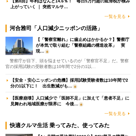
【第8回】年利はなんと14.6％！ 毎日5万円超の延滞税が積み
上がっていく ｜ 突然マルサ…
一覧を見る
河合雅司「人口減少ニッポンの活路」
【「警察官離れ」に歯止めはかかるか？】警察庁
が本気で取り組む「警察組織の構造改革」 実
現…
警察庁が目下、頭を悩ませているのが「警察官不足」だ。警察
官の採用試験の受験者数は10年間で2分の1以…
【安全・安心ニッポンの危機】採用試験受験者数は10年間で2
分の1以下に！ 出生数減がも…
【医療崩壊】人口減少で「医師不足」に加えて「患者不足」に
見舞われ地域医療が限界に 今後…
一覧を見る
快適クルマ生活 乗ってみた、使ってみた