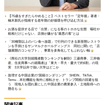
【75歳をすぎたらやめること】ベストセラー『定年後』著者・
楠木新氏が指南する老年期の好循環を呼び込む方法
お酒を提供する店で「出禁」になる客のトホホな生態 嘔吐や
粗相だけじゃない、店側が嫌がる“最悪の客”とは
「30種類以上のパン食べ放題」で行列のできる新形態レストラ
ンを手掛けるサンマルクホールディングス 同社に聞いた「店
舗展開のコンセプト」、事業を多角化してもぶれない軸
《商社の大学別就職者数ランキングを解剖》三菱商事、三井物
産、住友商事への就職者は「東大・早大・慶大で約6割」の現
実 3大学以外で強い大学はどこか
急増する中国企業の“国籍ロンダリング” SHEIN、TikTok、
Temu…本社機能を海外に移転させ、トランプ関税の回避を狙
う 現地人を隠れ蓑にした中国企業の農業参入・土地取得への
懸念も
関連記事