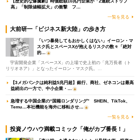
【歴史的な爆騰劇】時価総額10兆円企業が「2連続ストップ
高」「制限値幅拡大」の衝撃 フ…
一覧を見る
大前研一「ビジネス新大陸」の歩き方
「いつ暴発してもおかしくはない」イーロン・マ
スク氏とスペースXが抱えるリスクの数々「絶対
的…
宇宙開発企業「スペースX」の上場で史上初の「兆万長者（ト
リリオネア）」となったイーロン・マスク氏。…
【3メガバンクは純利益5兆円超】銀行、商社、ゼネコンは最高
益続出の一方で、中小企業・…
急増する中国企業の“国籍ロンダリング” SHEIN、TikTok、
Temu…本社機能を海外に移転させ…
一覧を見る
投資ノウハウ満載コミック「俺がカブ番長！」