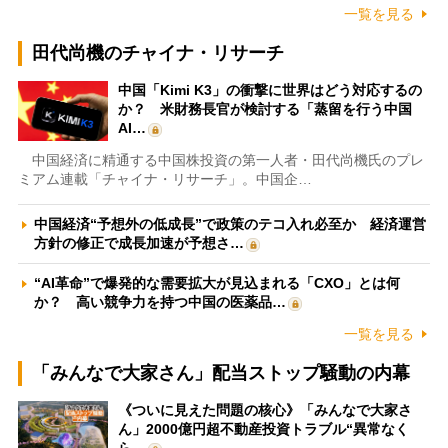
一覧を見る
田代尚機のチャイナ・リサーチ
中国「Kimi K3」の衝撃に世界はどう対応するの
か？ 米財務長官が検討する「蒸留を行う中国
AI…
中国経済に精通する中国株投資の第一人者・田代尚機氏のプレ
ミアム連載「チャイナ・リサーチ」。中国企…
中国経済“予想外の低成長”で政策のテコ入れ必至か 経済運営
方針の修正で成長加速が予想さ…
“AI革命”で爆発的な需要拡大が見込まれる「CXO」とは何
か？ 高い競争力を持つ中国の医薬品…
一覧を見る
「みんなで大家さん」配当ストップ騒動の内幕
《ついに見えた問題の核心》「みんなで大家さ
ん」2000億円超不動産投資トラブル“異常なく
ら…