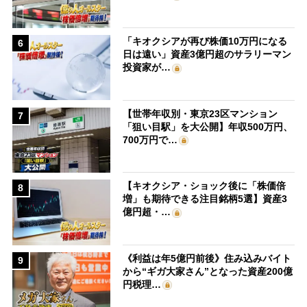
「キオクシアが再び株価10万円になる
6
日は遠い」資産3億円超のサラリーマン
投資家が…
【世帯年収別・東京23区マンション
7
「狙い目駅」を大公開】年収500万円、
700万円で…
【キオクシア・ショック後に「株価倍
8
増」も期待できる注目銘柄5選】資産3
億円超・…
《利益は年5億円前後》住み込みバイト
9
から“ギガ大家さん”となった資産200億
円税理…