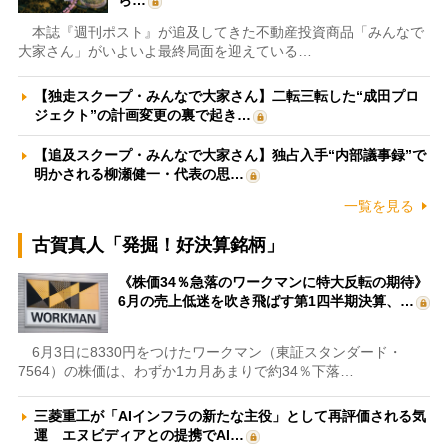
本誌『週刊ポスト』が追及してきた不動産投資商品「みんなで
大家さん」がいよいよ最終局面を迎えている…
【独走スクープ・みんなで大家さん】二転三転した“成田プロ
ジェクト”の計画変更の裏で起き…
【追及スクープ・みんなで大家さん】独占入手“内部議事録”で
明かされる柳瀬健一・代表の思…
一覧を見る
古賀真人「発掘！好決算銘柄」
《株価34％急落のワークマンに特大反転の期待》
6月の売上低迷を吹き飛ばす第1四半期決算、…
6月3日に8330円をつけたワークマン（東証スタンダード・
7564）の株価は、わずか1カ月あまりで約34％下落…
三菱重工が「AIインフラの新たな主役」として再評価される気
運 エヌビディアとの提携でAI…