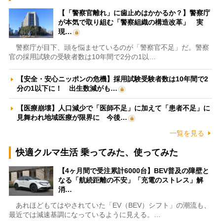
【「警察官離れ」に歯止めはかかるか？】警察庁
が本気で取り組む「警察組織の構造改革」 実
現…
警察庁が目下、頭を悩ませているのが「警察官不足」だ。警察
官の採用試験の受験者数は10年間で2分の1以…
【安全・安心ニッポンの危機】採用試験受験者数は10年間で2
分の1以下に！ 出生数減がも…
【医療崩壊】人口減少で「医師不足」に加えて「患者不足」に
見舞われ地域医療が限界に 今後…
一覧を見る
快適クルマ生活 乗ってみた、使ってみた
【4ヶ月間で受注累計6000台】BEV普及の障壁と
なる「航続距離の不安」「充電のストレス」解
消…
あれほどもてはやされていた「EV（BEV）シフト」の潮流も、
最近では減速基調になっているように見える。…