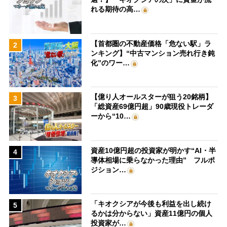
れる期待の高…
【首都圏の不動産価格「危ない駅」ラ
2
ンキング】“中古マンション売れ行き鈍
化”のワー…
【億り人オールスターが狙う20銘柄】
3
「総資産69億円超」90歳現役トレーダ
ーから“10…
資産10億円超の投資家が明かす“AI・半
4
導体相場に乗らなかった理由” フルポ
ジション…
「キオクシアが今後も利益を出し続け
5
るかは分からない」資産11億円の個人
投資家が…