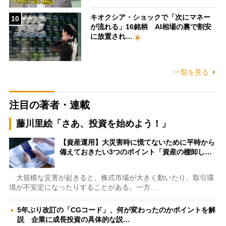
キオクシア・ショックで「次にマネー
10
が流れる」16銘柄 AI相場の裏で割安
に放置され…
一覧を見る
注目の著者・連載
藤川里絵「さあ、投資を始めよう！」
【資産運用】大災害時に慌てないために平時から
備えておきたい3つのポイント「資産の棚卸し…
大規模な災害が起きると、株式市場が大きく動いたり、取引環
境が不安定になったりすることがある。一方…
5年ぶり改訂の「CGコード」、何が変わったのかポイントを解
説 企業に成長投資の具体的な説…