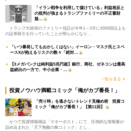
「イラン戦争を利用して儲けている」利益相反と
の批判が強まるトランプファミリーの不正蓄財
疑…
トランプ大統領のファミリー信託が今年1～3月に3000回以上も
の証券取引を行っていたことが明らかになり…
「いつ暴発してもおかしくはない」イーロン・マスク氏とスペ
ースXが抱えるリスクの数々「絶対…
【3メガバンクは純利益5兆円超】銀行、商社、ゼネコンは最高
益続出の一方で、中小企業・…
一覧を見る
投資ノウハウ満載コミック「俺がカブ番長！」
「売り時」を逃さないトレンド見極め術 投資コ
ミック「俺がカブ番長！」【第11回】
かつて投資情報雑誌「マネーポスト」にて、圧倒的な情報量が
詰め込まれた「天下無敵の株コミック」とし…