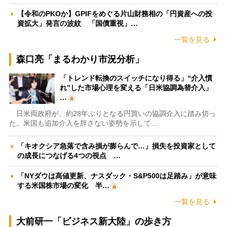
【令和のPKOか】GPIFをめぐる片山財務相の「円資産への投
資拡大」発言の波紋 「国債重視」…
一覧を見る
森口亮「まるわかり市況分析」
「トレンド転換のスイッチになり得る」“介入慣
れ”した市場心理を変える「日米協調為替介入」
…
日米両政府が、約28年ぶりとなる円買いの協調介入に踏み切っ
た。米国も追加介入を辞さない姿勢を示して…
「キオクシア急落で含み損が膨らんで…」損失を投資家として
の成長につなげる4つの視点 …
「NYダウは高値更新、ナスダック・S&P500は足踏み」が意味
する米国株市場の変化 半…
一覧を見る
大前研一「ビジネス新大陸」の歩き方