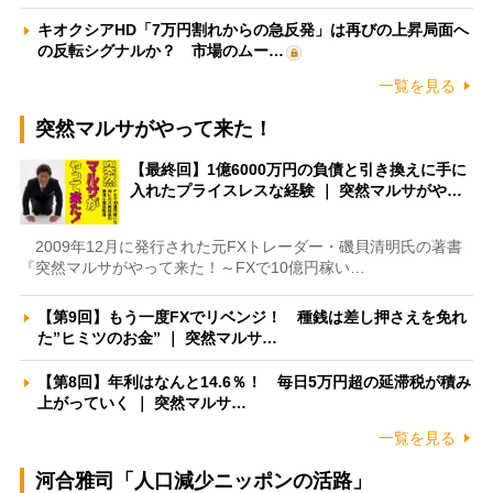
キオクシアHD「7万円割れからの急反発」は再びの上昇局面へ
の反転シグナルか？ 市場のムー…
一覧を見る
突然マルサがやって来た！
【最終回】1億6000万円の負債と引き換えに手に
入れたプライスレスな経験 ｜ 突然マルサがや…
2009年12月に発行された元FXトレーダー・磯貝清明氏の著書
『突然マルサがやって来た！～FXで10億円稼い…
【第9回】もう一度FXでリベンジ！ 種銭は差し押さえを免れ
た”ヒミツのお金” ｜ 突然マルサ…
【第8回】年利はなんと14.6％！ 毎日5万円超の延滞税が積み
上がっていく ｜ 突然マルサ…
一覧を見る
河合雅司「人口減少ニッポンの活路」