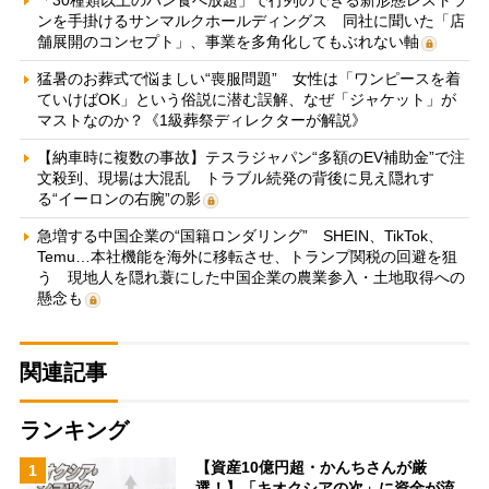
「30種類以上のパン食べ放題」で行列のできる新形態レストラ
ンを手掛けるサンマルクホールディングス 同社に聞いた「店
舗展開のコンセプト」、事業を多角化してもぶれない軸
猛暑のお葬式で悩ましい“喪服問題” 女性は「ワンピースを着
ていけばOK」という俗説に潜む誤解、なぜ「ジャケット」が
マストなのか？《1級葬祭ディレクターが解説》
【納車時に複数の事故】テスラジャパン“多額のEV補助金”で注
文殺到、現場は大混乱 トラブル続発の背後に見え隠れす
る“イーロンの右腕”の影
急増する中国企業の“国籍ロンダリング” SHEIN、TikTok、
Temu…本社機能を海外に移転させ、トランプ関税の回避を狙
う 現地人を隠れ蓑にした中国企業の農業参入・土地取得への
懸念も
関連記事
ランキング
【資産10億円超・かんちさんが厳
1
選！】「キオクシアの次」に資金が流