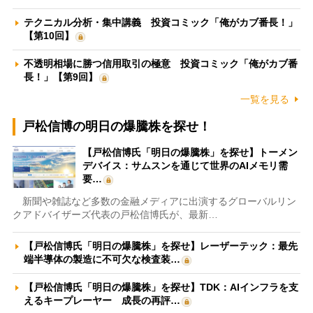
テクニカル分析・集中講義 投資コミック「俺がカブ番長！」
【第10回】
不透明相場に勝つ信用取引の極意 投資コミック「俺がカブ番
長！」【第9回】
一覧を見る
戸松信博の明日の爆騰株を探せ！
【戸松信博氏「明日の爆騰株」を探せ】トーメン
デバイス：サムスンを通じて世界のAIメモリ需
要…
新聞や雑誌など多数の金融メディアに出演するグローバルリン
クアドバイザーズ代表の戸松信博氏が、最新…
【戸松信博氏「明日の爆騰株」を探せ】レーザーテック：最先
端半導体の製造に不可欠な検査装…
【戸松信博氏「明日の爆騰株」を探せ】TDK：AIインフラを支
えるキープレーヤー 成長の再評…