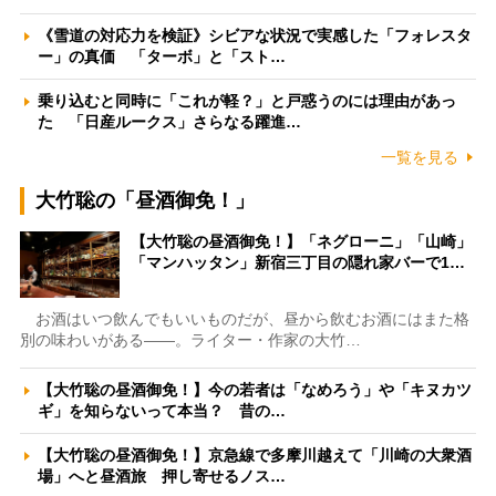
《雪道の対応力を検証》シビアな状況で実感した「フォレスタ
ー」の真価 「ターボ」と「スト…
乗り込むと同時に「これが軽？」と戸惑うのには理由があっ
た 「日産ルークス」さらなる躍進…
一覧を見る
大竹聡の「昼酒御免！」
【大竹聡の昼酒御免！】「ネグローニ」「山崎」
「マンハッタン」新宿三丁目の隠れ家バーで1…
お酒はいつ飲んでもいいものだが、昼から飲むお酒にはまた格
別の味わいがある――。ライター・作家の大竹…
【大竹聡の昼酒御免！】今の若者は「なめろう」や「キヌカツ
ギ」を知らないって本当？ 昔の…
【大竹聡の昼酒御免！】京急線で多摩川越えて「川崎の大衆酒
場」へと昼酒旅 押し寄せるノス…