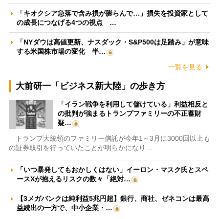
「キオクシア急落で含み損が膨らんで…」損失を投資家として
の成長につなげる4つの視点 …
「NYダウは高値更新、ナスダック・S&P500は足踏み」が意味
する米国株市場の変化 半…
一覧を見る
大前研一「ビジネス新大陸」の歩き方
「イラン戦争を利用して儲けている」利益相反と
の批判が強まるトランプファミリーの不正蓄財
疑…
トランプ大統領のファミリー信託が今年1～3月に3000回以上も
の証券取引を行っていたことが明らかになり…
「いつ暴発してもおかしくはない」イーロン・マスク氏とスペ
ースXが抱えるリスクの数々「絶対…
【3メガバンクは純利益5兆円超】銀行、商社、ゼネコンは最高
益続出の一方で、中小企業・…