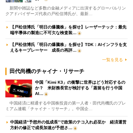
新聞や雑誌など多数の金融メディアに出演するグローバルリン
クアドバイザーズ代表の戸松信博氏が、最新…
【戸松信博氏「明日の爆騰株」を探せ】レーザーテック：最先
端半導体の製造に不可欠な検査装…
【戸松信博氏「明日の爆騰株」を探せ】TDK：AIインフラを支
えるキープレーヤー 成長の再評…
一覧を見る
田代尚機のチャイナ・リサーチ
中国「Kimi K3」の衝撃に世界はどう対応するの
か？ 米財務長官が検討する「蒸留を行う中国
AI…
中国経済に精通する中国株投資の第一人者・田代尚機氏のプレ
ミアム連載「チャイナ・リサーチ」。中国企…
中国経済“予想外の低成長”で政策のテコ入れ必至か 経済運営
方針の修正で成長加速が予想さ…