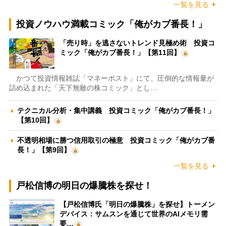
一覧を見る
投資ノウハウ満載コミック「俺がカブ番長！」
「売り時」を逃さないトレンド見極め術 投資コ
ミック「俺がカブ番長！」【第11回】
かつて投資情報雑誌「マネーポスト」にて、圧倒的な情報量が
詰め込まれた「天下無敵の株コミック」とし…
テクニカル分析・集中講義 投資コミック「俺がカブ番長！」
【第10回】
不透明相場に勝つ信用取引の極意 投資コミック「俺がカブ番
長！」【第9回】
一覧を見る
戸松信博の明日の爆騰株を探せ！
【戸松信博氏「明日の爆騰株」を探せ】トーメン
デバイス：サムスンを通じて世界のAIメモリ需
要…