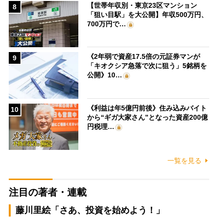
【世帯年収別・東京23区マンション
8
「狙い目駅」を大公開】年収500万円、
700万円で…
《2年弱で資産17.5倍の元証券マンが
9
「キオクシア急落で次に狙う」5銘柄を
公開》10…
《利益は年5億円前後》住み込みバイト
10
から“ギガ大家さん”となった資産200億
円税理…
一覧を見る
注目の著者・連載
藤川里絵「さあ、投資を始めよう！」