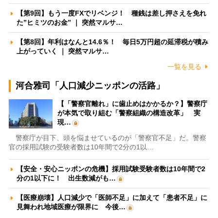
【第9回】もう一度FXでリベンジ！ 種銭は差し押さえを免れ
た”ヒミツのお金” ｜ 突然マルサ…
【第8回】年利はなんと14.6％！ 毎日5万円超の延滞税が積み
上がっていく ｜ 突然マルサ…
一覧を見る
河合雅司「人口減少ニッポンの活路」
【「警察官離れ」に歯止めはかかるか？】警察庁
が本気で取り組む「警察組織の構造改革」 実
現…
警察庁が目下、頭を悩ませているのが「警察官不足」だ。警察
官の採用試験の受験者数は10年間で2分の1以…
【安全・安心ニッポンの危機】採用試験受験者数は10年間で2
分の1以下に！ 出生数減がも…
【医療崩壊】人口減少で「医師不足」に加えて「患者不足」に
見舞われ地域医療が限界に 今後…