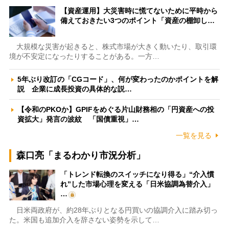
【資産運用】大災害時に慌てないために平時から
備えておきたい3つのポイント「資産の棚卸し…
大規模な災害が起きると、株式市場が大きく動いたり、取引環
境が不安定になったりすることがある。一方…
5年ぶり改訂の「CGコード」、何が変わったのかポイントを解
説 企業に成長投資の具体的な説…
【令和のPKOか】GPIFをめぐる片山財務相の「円資産への投
資拡大」発言の波紋 「国債重視」…
一覧を見る
森口亮「まるわかり市況分析」
「トレンド転換のスイッチになり得る」“介入慣
れ”した市場心理を変える「日米協調為替介入」
…
日米両政府が、約28年ぶりとなる円買いの協調介入に踏み切っ
た。米国も追加介入を辞さない姿勢を示して…