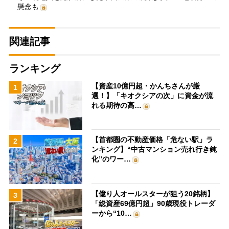
懸念も
関連記事
ランキング
【資産10億円超・かんちさんが厳
1
選！】「キオクシアの次」に資金が流
れる期待の高…
【首都圏の不動産価格「危ない駅」ラ
2
ンキング】“中古マンション売れ行き鈍
化”のワー…
【億り人オールスターが狙う20銘柄】
3
「総資産69億円超」90歳現役トレーダ
ーから“10…