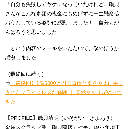
「自分も失敗してヤケになっていたけれど、磯貝
さんがこんな多額の税金にもめげずに一生懸命払
おうとしている姿勢に感動しました！ 自分もが
んばろうと思いました」
という内容のメールをいただいて、僕のほうが
感激しました。
（最終回に続く）
⇒
【最終回】1億6000万円の負債と引き換えに手に
入れたプライスレスな経験 ｜ 突然マルサがやって
きた！
【PROFILE】磯貝清明（いそがい・きよあき）：
金属スクラップ業「磯貝商店」社長。1977年埼玉