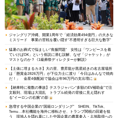
ジャングリア沖縄、開業1周年で「経済効果494億円」の大きな
ミスリード 事業の苦戦を覆い隠す“不透明すぎる巨大な数字”
猛暑のお葬式で悩ましい“喪服問題” 女性は「ワンピースを着
ていけばOK」という俗説に潜む誤解、なぜ「ジャケット」が
マストなのか？《1級葬祭ディレクターが解説》
【土俵に埋まるカネ】大の里、豊昇龍が黒星続きの名古屋場所
は「懸賞金2826万円」が下位力士に渡り「今日はみんなで焼肉
だ！」 金星4個配給で協会は年96万円の支出増に
【納車時に複数の事故】テスラジャパン“多額のEV補助金”で注
文殺到、現場は大混乱 トラブル続発の背後に見え隠れす
る“イーロンの右腕”の影
急増する中国企業の“国籍ロンダリング” SHEIN、TikTok、
Temu…本社機能を海外に移転させ、トランプ関税の回避を狙
う 現地人を隠れ蓑にした中国企業の農業参入・土地取得への