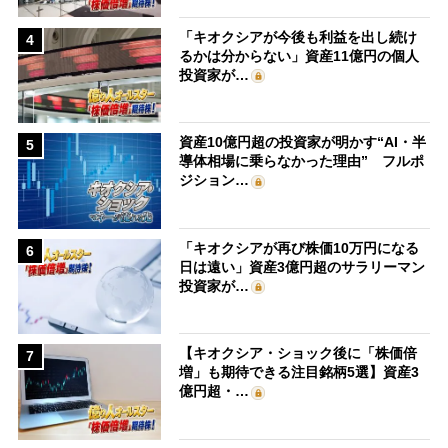
「キオクシアが今後も利益を出し続け
4
るかは分からない」資産11億円の個人
投資家が…
資産10億円超の投資家が明かす“AI・半
5
導体相場に乗らなかった理由” フルポ
ジション…
「キオクシアが再び株価10万円になる
6
日は遠い」資産3億円超のサラリーマン
投資家が…
【キオクシア・ショック後に「株価倍
7
増」も期待できる注目銘柄5選】資産3
億円超・…