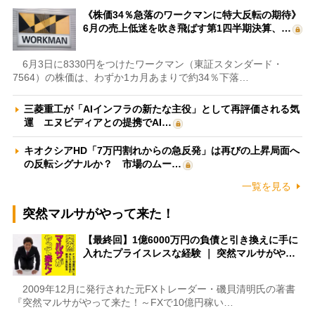
《株価34％急落のワークマンに特大反転の期待》
6月の売上低迷を吹き飛ばす第1四半期決算、…
6月3日に8330円をつけたワークマン（東証スタンダード・
7564）の株価は、わずか1カ月あまりで約34％下落…
三菱重工が「AIインフラの新たな主役」として再評価される気
運 エヌビディアとの提携でAI…
キオクシアHD「7万円割れからの急反発」は再びの上昇局面へ
の反転シグナルか？ 市場のムー…
一覧を見る
突然マルサがやって来た！
【最終回】1億6000万円の負債と引き換えに手に
入れたプライスレスな経験 ｜ 突然マルサがや…
2009年12月に発行された元FXトレーダー・磯貝清明氏の著書
『突然マルサがやって来た！～FXで10億円稼い…