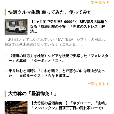
一覧を見る
快適クルマ生活 乗ってみた、使ってみた
【4ヶ月間で受注累計6000台】BEV普及の障壁と
なる「航続距離の不安」「充電のストレス」解
消…
あれほどもてはやされていた「EV（BEV）シフト」の潮流も、
最近では減速基調になっているように見える。…
《雪道の対応力を検証》シビアな状況で実感した「フォレスタ
ー」の真価 「ターボ」と「スト…
乗り込むと同時に「これが軽？」と戸惑うのには理由があっ
た 「日産ルークス」さらなる躍進…
一覧を見る
大竹聡の「昼酒御免！」
【大竹聡の昼酒御免！】「ネグローニ」「山崎」
「マンハッタン」新宿三丁目の隠れ家バーで1…