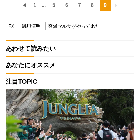
1
...
5
6
7
8
9
FX
磯貝清明
突然マルサがやって来た
あわせて読みたい
あなたにオススメ
注目TOPIC