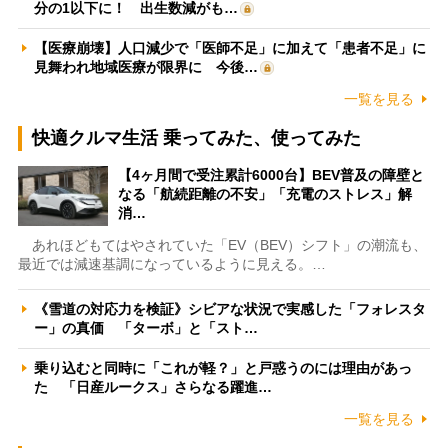
分の1以下に！ 出生数減がも…
【医療崩壊】人口減少で「医師不足」に加えて「患者不足」に
見舞われ地域医療が限界に 今後…
一覧を見る
快適クルマ生活 乗ってみた、使ってみた
【4ヶ月間で受注累計6000台】BEV普及の障壁と
なる「航続距離の不安」「充電のストレス」解
消…
あれほどもてはやされていた「EV（BEV）シフト」の潮流も、
最近では減速基調になっているように見える。…
《雪道の対応力を検証》シビアな状況で実感した「フォレスタ
ー」の真価 「ターボ」と「スト…
乗り込むと同時に「これが軽？」と戸惑うのには理由があっ
た 「日産ルークス」さらなる躍進…
一覧を見る