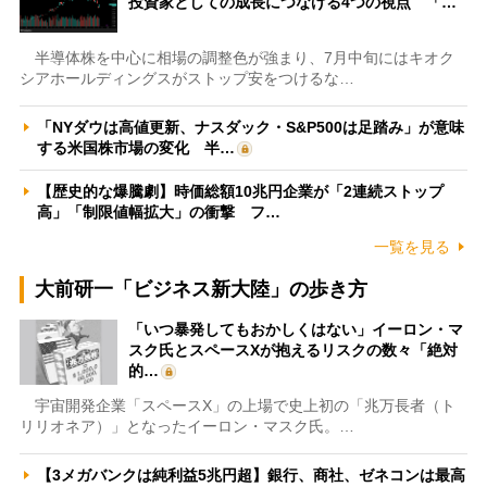
投資家としての成長につなげる4つの視点 「…
半導体株を中心に相場の調整色が強まり、7月中旬にはキオク
シアホールディングスがストップ安をつけるな…
「NYダウは高値更新、ナスダック・S&P500は足踏み」が意味
する米国株市場の変化 半…
【歴史的な爆騰劇】時価総額10兆円企業が「2連続ストップ
高」「制限値幅拡大」の衝撃 フ…
一覧を見る
大前研一「ビジネス新大陸」の歩き方
「いつ暴発してもおかしくはない」イーロン・マ
スク氏とスペースXが抱えるリスクの数々「絶対
的…
宇宙開発企業「スペースX」の上場で史上初の「兆万長者（ト
リリオネア）」となったイーロン・マスク氏。…
【3メガバンクは純利益5兆円超】銀行、商社、ゼネコンは最高