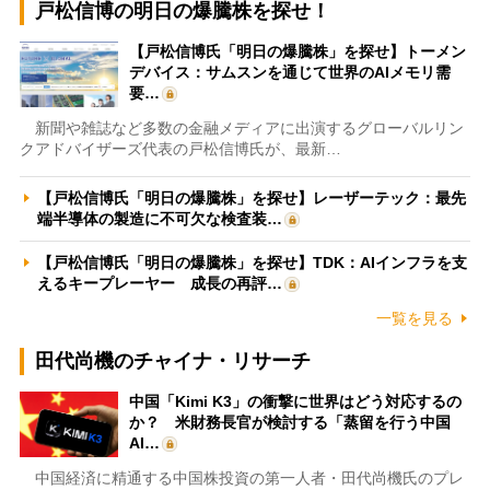
戸松信博の明日の爆騰株を探せ！
【戸松信博氏「明日の爆騰株」を探せ】トーメン
デバイス：サムスンを通じて世界のAIメモリ需
要…
新聞や雑誌など多数の金融メディアに出演するグローバルリン
クアドバイザーズ代表の戸松信博氏が、最新…
【戸松信博氏「明日の爆騰株」を探せ】レーザーテック：最先
端半導体の製造に不可欠な検査装…
【戸松信博氏「明日の爆騰株」を探せ】TDK：AIインフラを支
えるキープレーヤー 成長の再評…
一覧を見る
田代尚機のチャイナ・リサーチ
中国「Kimi K3」の衝撃に世界はどう対応するの
か？ 米財務長官が検討する「蒸留を行う中国
AI…
中国経済に精通する中国株投資の第一人者・田代尚機氏のプレ