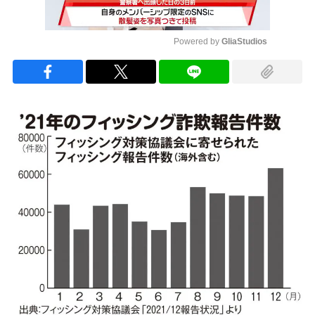
Powered by 
GliaStudios
Mute