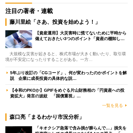
注目の著者・連載
藤川里絵「さあ、投資を始めよう！」
【資産運用】大災害時に慌てないために平時から
備えておきたい3つのポイント「資産の棚卸し…
大規模な災害が起きると、株式市場が大きく動いたり、取引環
境が不安定になったりすることがある。一方…
5年ぶり改訂の「CGコード」、何が変わったのかポイントを解
説 企業に成長投資の具体的な説…
【令和のPKOか】GPIFをめぐる片山財務相の「円資産への投
資拡大」発言の波紋 「国債重視」…
一覧を見る
森口亮「まるわかり市況分析」
「キオクシア急落で含み損が膨らんで…」損失を