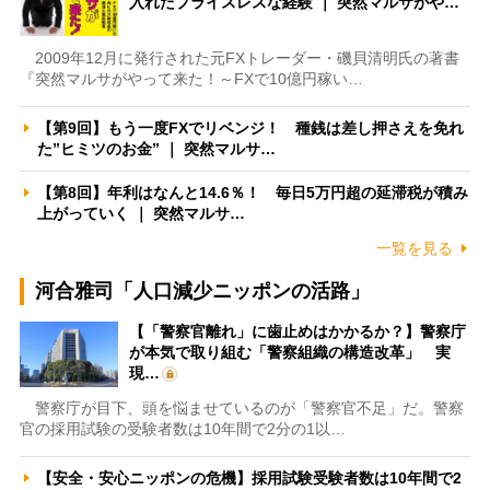
入れたプライスレスな経験 ｜ 突然マルサがや…
2009年12月に発行された元FXトレーダー・磯貝清明氏の著書
『突然マルサがやって来た！～FXで10億円稼い…
【第9回】もう一度FXでリベンジ！ 種銭は差し押さえを免れ
た”ヒミツのお金” ｜ 突然マルサ…
【第8回】年利はなんと14.6％！ 毎日5万円超の延滞税が積み
上がっていく ｜ 突然マルサ…
一覧を見る
河合雅司「人口減少ニッポンの活路」
【「警察官離れ」に歯止めはかかるか？】警察庁
が本気で取り組む「警察組織の構造改革」 実
現…
警察庁が目下、頭を悩ませているのが「警察官不足」だ。警察
官の採用試験の受験者数は10年間で2分の1以…
【安全・安心ニッポンの危機】採用試験受験者数は10年間で2