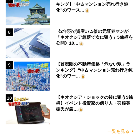
キング】“中古マンション売れ行き鈍
化”のワース…
《2年弱で資産17.5倍の元証券マンが
8
「キオクシア急落で次に狙う」5銘柄を
公開》10…
【首都圏の不動産価格「危ない駅」ラ
9
ンキング】“中古マンション売れ行き鈍
化”のワー…
【キオクシア・ショックの後に狙う5銘
10
柄】イベント投資家の億り人・羽根英
樹氏が厳…
一覧を見る