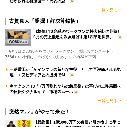
明かされる柳瀬健一・代表の思…
一覧を見る
古賀真人「発掘！好決算銘柄」
《株価34％急落のワークマンに特大反転の期待》
6月の売上低迷を吹き飛ばす第1四半期決算、…
6月3日に8330円をつけたワークマン（東証スタンダード・
7564）の株価は、わずか1カ月あまりで約34％下落…
三菱重工が「AIインフラの新たな主役」として再評価される気
運 エヌビディアとの提携でAI…
キオクシアHD「7万円割れからの急反発」は再びの上昇局面へ
の反転シグナルか？ 市場のムー…
一覧を見る
突然マルサがやって来た！
【最終回】1億6000万円の負債と引き換えに手に