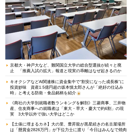
京都大・神戸大など、難関国立大学の総合型選抜が続々と廃
止 「推薦入試の拡大」報道と現実の乖離はなぜ起きるのか
キオクシアなどAI関連株に資金集中で“割安になった成長株”に
投資妙味 資産1.5億円超の坂本慎太郎さんが「絶好の仕込み
時」と考える防衛・食品銘柄を紹介
《商社の大学別就職者数ランキングを解剖》三菱商事、三井物
産、住友商事への就職者は「東大・早大・慶大で約6割」の現
実 3大学以外で強い大学はどこか
【土俵に埋まるカネ】大の里、豊昇龍が黒星続きの名古屋場所
は「懸賞金2826万円」が下位力士に渡り「今日はみんなで焼肉