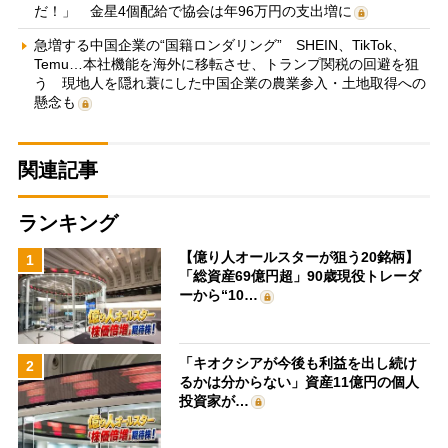
だ！」 金星4個配給で協会は年96万円の支出増に
急増する中国企業の“国籍ロンダリング” SHEIN、TikTok、
Temu…本社機能を海外に移転させ、トランプ関税の回避を狙
う 現地人を隠れ蓑にした中国企業の農業参入・土地取得への
懸念も
関連記事
ランキング
【億り人オールスターが狙う20銘柄】
1
「総資産69億円超」90歳現役トレーダ
ーから“10…
「キオクシアが今後も利益を出し続け
2
るかは分からない」資産11億円の個人
投資家が…