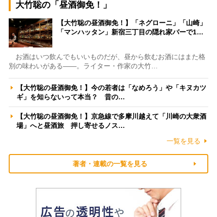
大竹聡の「昼酒御免！」
【大竹聡の昼酒御免！】「ネグローニ」「山崎」
「マンハッタン」新宿三丁目の隠れ家バーで1…
お酒はいつ飲んでもいいものだが、昼から飲むお酒にはまた格
別の味わいがある――。ライター・作家の大竹…
【大竹聡の昼酒御免！】今の若者は「なめろう」や「キヌカツ
ギ」を知らないって本当？ 昔の…
【大竹聡の昼酒御免！】京急線で多摩川越えて「川崎の大衆酒
場」へと昼酒旅 押し寄せるノス…
一覧を見る
著者・連載の一覧を見る