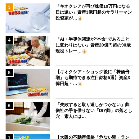
「キオクシアが再び株価10万円になる
3
日は遠い」資産3億円超のサラリーマン
投資家が…
「AI・半導体関連が“本命”であること
4
に変わりはない」資産20億円超の90歳
現役トレー…
【キオクシア・ショック後に「株価倍
5
増」も期待できる注目銘柄5選】資産3
億円超・…
「失敗すると取り返しがつかない」葬
6
儀社の手を借りない「DIY葬」の落とし
穴 素人には…
【大阪の不動産価格「危ない駅」ラン
7