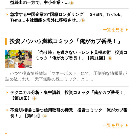
益続出の一方で、中小企業・…
急増する中国企業の“国籍ロンダリング” SHEIN、TikTok、
Temu…本社機能を海外に移転させ…
一覧を見る
投資ノウハウ満載コミック「俺がカブ番長！」
「売り時」を逃さないトレンド見極め術 投資コ
ミック「俺がカブ番長！」【第11回】
かつて投資情報雑誌「マネーポスト」にて、圧倒的な情報量が
詰め込まれた「天下無敵の株コミック」とし…
テクニカル分析・集中講義 投資コミック「俺がカブ番長！」
【第10回】
不透明相場に勝つ信用取引の極意 投資コミック「俺がカブ番
長！」【第9回】
一覧を見る