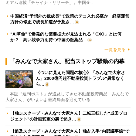
ミアム連載「チャイナ・リサーチ」。中国企…
中国経済“予想外の低成長”で政策のテコ入れ必至か 経済運営
方針の修正で成長加速が予想さ…
“AI革命”で爆発的な需要拡大が見込まれる「CXO」とは何
か？ 高い競争力を持つ中国の医薬品…
一覧を見る
「みんなで大家さん」配当ストップ騒動の内幕
《ついに見えた問題の核心》「みんなで大家さ
ん」2000億円超不動産投資トラブル“異常なく
ら…
本誌『週刊ポスト』が追及してきた不動産投資商品「みんなで
大家さん」がいよいよ最終局面を迎えている…
【独走スクープ・みんなで大家さん】二転三転した“成田プロ
ジェクト”の計画変更の裏で起き…
【追及スクープ・みんなで大家さん】独占入手“内部議事録”で