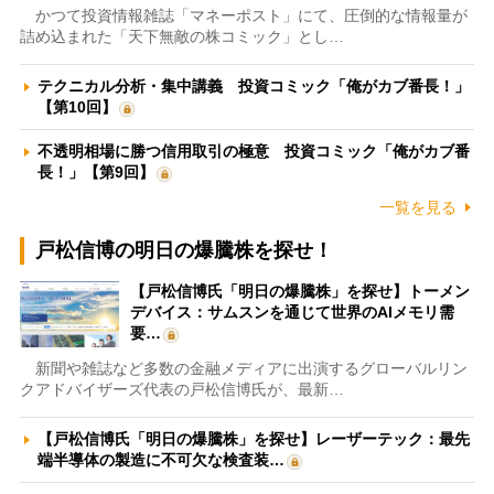
かつて投資情報雑誌「マネーポスト」にて、圧倒的な情報量が
詰め込まれた「天下無敵の株コミック」とし…
テクニカル分析・集中講義 投資コミック「俺がカブ番長！」
【第10回】
不透明相場に勝つ信用取引の極意 投資コミック「俺がカブ番
長！」【第9回】
一覧を見る
戸松信博の明日の爆騰株を探せ！
【戸松信博氏「明日の爆騰株」を探せ】トーメン
デバイス：サムスンを通じて世界のAIメモリ需
要…
新聞や雑誌など多数の金融メディアに出演するグローバルリン
クアドバイザーズ代表の戸松信博氏が、最新…
【戸松信博氏「明日の爆騰株」を探せ】レーザーテック：最先
端半導体の製造に不可欠な検査装…