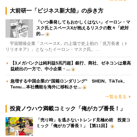
大前研一「ビジネス新大陸」の歩き方
「いつ暴発してもおかしくはない」イーロン・マ
スク氏とスペースXが抱えるリスクの数々「絶対
的…
宇宙開発企業「スペースX」の上場で史上初の「兆万長者（ト
リリオネア）」となったイーロン・マスク氏。…
【3メガバンクは純利益5兆円超】銀行、商社、ゼネコンは最高
益続出の一方で、中小企業・…
急増する中国企業の“国籍ロンダリング” SHEIN、TikTok、
Temu…本社機能を海外に移転させ…
一覧を見る
投資ノウハウ満載コミック「俺がカブ番長！」
「売り時」を逃さないトレンド見極め術 投資コ
ミック「俺がカブ番長！」【第11回】