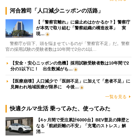
河合雅司「人口減少ニッポンの活路」
【「警察官離れ」に歯止めはかかるか？】警察庁
が本気で取り組む「警察組織の構造改革」 実
現…
警察庁が目下、頭を悩ませているのが「警察官不足」だ。警察
官の採用試験の受験者数は10年間で2分の1以…
【安全・安心ニッポンの危機】採用試験受験者数は10年間で2
分の1以下に！ 出生数減がも…
【医療崩壊】人口減少で「医師不足」に加えて「患者不足」に
見舞われ地域医療が限界に 今後…
一覧を見る
快適クルマ生活 乗ってみた、使ってみた
【4ヶ月間で受注累計6000台】BEV普及の障壁と
なる「航続距離の不安」「充電のストレス」解
消…