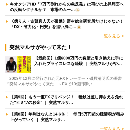
キオクシアHD「7万円割れからの急反発」は再びの上昇局面へ
の反転シグナルか？ 市場のムー…
《億り人・古賀真人氏が厳選》野村総合研究所だけじゃない！
「DX・省力化・円安」を追い風に…
一覧を見る
突然マルサがやって来た！
【最終回】1億6000万円の負債と引き換えに手に
入れたプライスレスな経験 ｜ 突然マルサがや…
2009年12月に発行された元FXトレーダー・磯貝清明氏の著書
『突然マルサがやって来た！～FXで10億円稼い…
【第9回】もう一度FXでリベンジ！ 種銭は差し押さえを免れ
た”ヒミツのお金” ｜ 突然マルサ…
【第8回】年利はなんと14.6％！ 毎日5万円超の延滞税が積み
上がっていく ｜ 突然マルサ…
一覧を見る