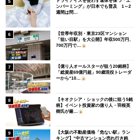
ドライアイスを使わず遺体を保つ「エ
5
ンバーミング」が日本でも普及 1～2
週間は問…
【世帯年収別・東京23区マンション
6
「狙い目駅」を大公開】年収500万円、
700万円で…
【億り人オールスターが狙う20銘柄】
7
「総資産69億円超」90歳現役トレーダ
ーから“10…
【キオクシア・ショックの後に狙う5銘
8
柄】イベント投資家の億り人・羽根英
樹氏が厳…
【大阪の不動産価格「危ない駅」ラン
9
キング】“中古マンション売れ行き鈍