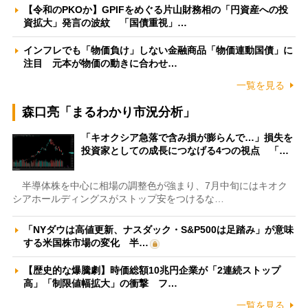
【令和のPKOか】GPIFをめぐる片山財務相の「円資産への投
資拡大」発言の波紋 「国債重視」…
インフレでも「物価負け」しない金融商品「物価連動国債」に
注目 元本が物価の動きに合わせ…
一覧を見る
森口亮「まるわかり市況分析」
「キオクシア急落で含み損が膨らんで…」損失を
投資家としての成長につなげる4つの視点 「…
半導体株を中心に相場の調整色が強まり、7月中旬にはキオク
シアホールディングスがストップ安をつけるな…
「NYダウは高値更新、ナスダック・S&P500は足踏み」が意味
する米国株市場の変化 半…
【歴史的な爆騰劇】時価総額10兆円企業が「2連続ストップ
高」「制限値幅拡大」の衝撃 フ…
一覧を見る