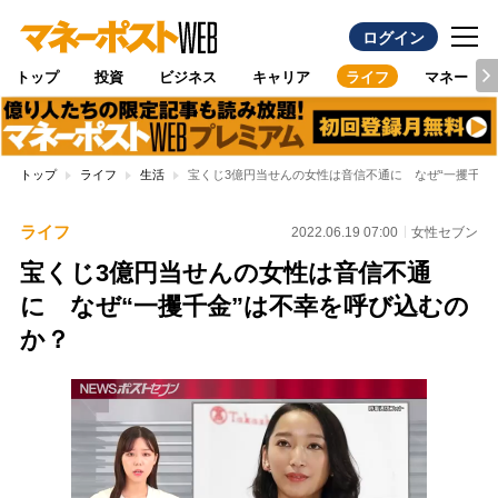
ログイン
トップ
投資
ビジネス
キャリア
ライフ
マネー
トップ
ライフ
生活
宝くじ3億円当せんの女性は音信不通に なぜ“一攫千金
ライフ
2022.06.19 07:00
女性セブン
宝くじ3億円当せんの女性は音信不通
に なぜ“一攫千金”は不幸を呼び込むの
か？