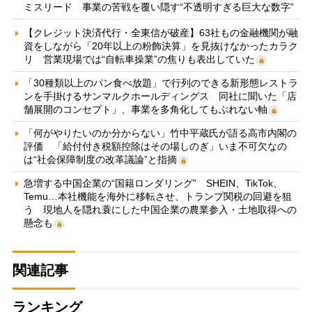
ミスリード 事業の苦戦を覆い隠す“不透明すぎる巨大な数字”
【クレジット決済代行・全東信が破産】63社もの金融機関が融
資をしながら「20年以上の粉飾決算」を見抜けなかったカラク
リ 営業現場では“自転車操業”の焦りも表出していた
「30種類以上のパン食べ放題」で行列のできる新形態レストラ
ンを手掛けるサンマルクホールディングス 同社に聞いた「店
舗展開のコンセプト」、事業を多角化してもぶれない軸
「何がやりたいのか分からない」竹中平蔵氏が語る高市内閣の
評価 「給付付き税額控除はその場しのぎ」いま不可欠なの
は“社会保障制度の改革議論”と指摘
急増する中国企業の“国籍ロンダリング” SHEIN、TikTok、
Temu…本社機能を海外に移転させ、トランプ関税の回避を狙
う 現地人を隠れ蓑にした中国企業の農業参入・土地取得への
懸念も
関連記事
ランキング