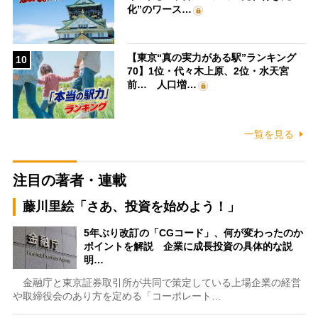
化”のワース…
【東京“真の実力がある駅”ランキング
10
70】1位・代々木上原、2位・水天宮
前… 人口増…
一覧を見る
注目の著者・連載
藤川里絵「さあ、投資を始めよう！」
5年ぶり改訂の「CGコード」、何が変わったのか
ポイントを解説 企業に成長投資の具体的な説
明…
金融庁と東京証券取引所が共同で策定している上場企業の経営
や取締役会のあり方を定める「コーポレート…