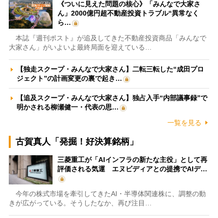
《ついに見えた問題の核心》「みんなで大家さ
ん」2000億円超不動産投資トラブル“異常なく
ら…
本誌『週刊ポスト』が追及してきた不動産投資商品「みんなで
大家さん」がいよいよ最終局面を迎えている…
【独走スクープ・みんなで大家さん】二転三転した“成田プロ
ジェクト”の計画変更の裏で起き…
【追及スクープ・みんなで大家さん】独占入手“内部議事録”で
明かされる柳瀬健一・代表の思…
一覧を見る
古賀真人「発掘！好決算銘柄」
三菱重工が「AIインフラの新たな主役」として再
評価される気運 エヌビディアとの提携でAIデ…
今年の株式市場を牽引してきたAI・半導体関連株に、調整の動
きが広がっている。そうしたなか、再び注目…