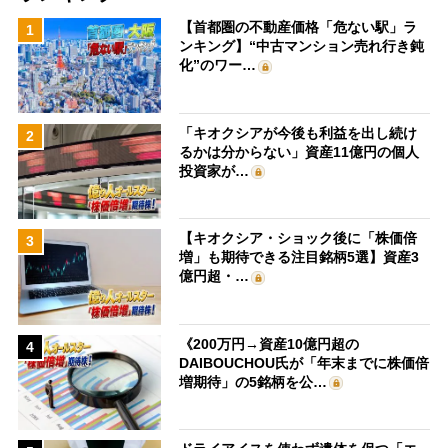
【首都圏の不動産価格「危ない駅」ラ
1
ンキング】“中古マンション売れ行き鈍
化”のワー…
「キオクシアが今後も利益を出し続け
2
るかは分からない」資産11億円の個人
投資家が…
【キオクシア・ショック後に「株価倍
3
増」も期待できる注目銘柄5選】資産3
億円超・…
《200万円→資産10億円超の
4
DAIBOUCHOU氏が「年末までに株価倍
増期待」の5銘柄を公…