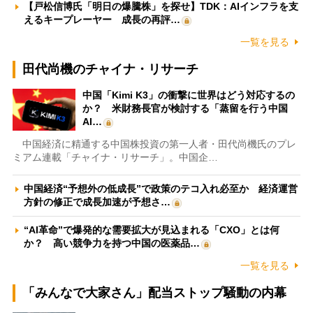
【戸松信博氏「明日の爆騰株」を探せ】TDK：AIインフラを支
えるキープレーヤー 成長の再評…
一覧を見る
田代尚機のチャイナ・リサーチ
中国「Kimi K3」の衝撃に世界はどう対応するの
か？ 米財務長官が検討する「蒸留を行う中国
AI…
中国経済に精通する中国株投資の第一人者・田代尚機氏のプレ
ミアム連載「チャイナ・リサーチ」。中国企…
中国経済“予想外の低成長”で政策のテコ入れ必至か 経済運営
方針の修正で成長加速が予想さ…
“AI革命”で爆発的な需要拡大が見込まれる「CXO」とは何
か？ 高い競争力を持つ中国の医薬品…
一覧を見る
「みんなで大家さん」配当ストップ騒動の内幕