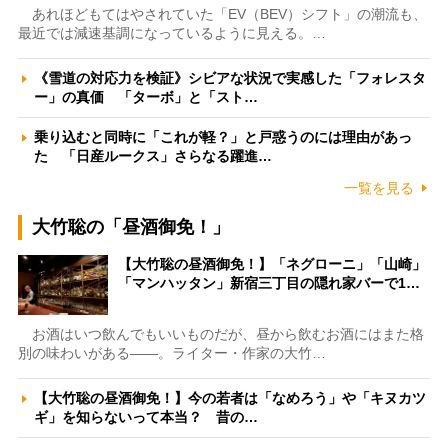
あれほどもてはやされていた「EV（BEV）シフト」の潮流も、
最近では減速基調になっているように見える。…
《雪道の対応力を検証》シビアな状況で実感した「フォレスタ
ー」の真価 「ターボ」と「スト…
乗り込むと同時に「これが軽？」と戸惑うのには理由があっ
た 「日産ルークス」さらなる躍進…
一覧を見る
大竹聡の「昼酒御免！」
【大竹聡の昼酒御免！】「ネグローニ」「山崎」
「マンハッタン」新宿三丁目の隠れ家バーで1…
お酒はいつ飲んでもいいものだが、昼から飲むお酒にはまた格
別の味わいがある――。ライター・作家の大竹…
【大竹聡の昼酒御免！】今の若者は「なめろう」や「キヌカツ
ギ」を知らないって本当？ 昔の…